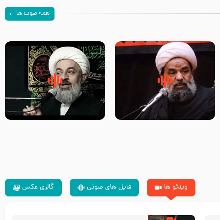
همه صوت ها
سلام جوانی که امام حسین علیه
زیارتی که اسباب رزق زیاد و عمر
السلام خودش جوابش را دادند
طولانی است حجت السلام حسین
-حجت الاسلام بندانی
یوسفی
ویدئو ها
فایل های صوتی
گالری عکس