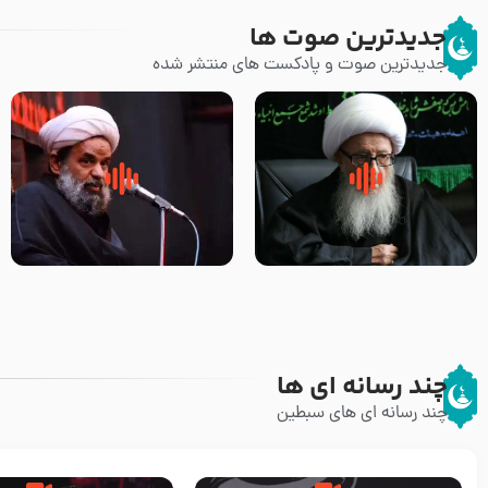
جدیدترین صوت ها
جدیدترین صوت و پادکست های منتشر شده
زوّار اربعین امام حسین (علیه
روضه جانسوز پاره های جگر امام
السلام) با این اشتیاق به زیارت
حسن مجتبی علیه السلام-حجت
بروند – آیت الله وحید خراسانی
الاسلام بندانی
چند رسانه ای ها
چند رسانه ای های سبطین