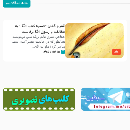
همه مقالات
عُمَر با گفتن “حسبنا كتاب اللّه ” به
مخالفت با رسول اللّه برخاست
خفاجی مصری عالم بزرگ سنی می‌نویسد :
همانطور که در احادیث معتبر آمده است،
پیامبر اکرم (صلوات اللّه...
۱۵ /۰۵/ ۱۴۰۵
خلفا