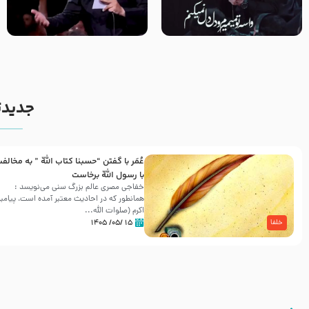
مصداق کربلا – حاج حسین سیب
شور ، حسینا! به‌ حق زهرا «أُنْظُرْ
سرخی
إِلَینا» – عزاداری شب هفتم ماه
محرّم 1405
جدیدت
عُمَر با گفتن “حسبنا كتاب اللّه ” به مخالف
با رسول اللّه برخاست
خفاجی مصری عالم بزرگ سنی می‌نویسد :
همانطور که در احادیث معتبر آمده است، پیامبر
اکرم (صلوات اللّه...
۱۵ /۰۵/ ۱۴۰۵
خلفا