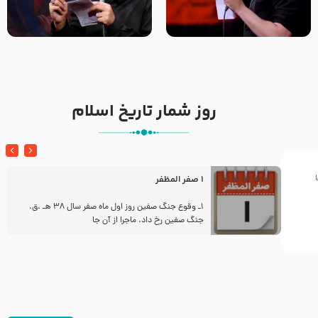
تک ، عبّاس، صاحب دل‌هاست –
من غلام نوکراتم من عاشق
حاج حنیف طاهری – عزاداری شب
کربلاتم – شور زمینه – شب هفتم
تاسوعا 1405
– محرم 1397 – کربلایی
محمدحسین پویانفر
روز شمار تاریخ اسلام
1 صفر المظفر
ز
1ـ وقوع جنگ صفین روز اول ماه صفر سال 38 هـ .ق.
جنگ صفین رخ داد. ماجرا از آن جا