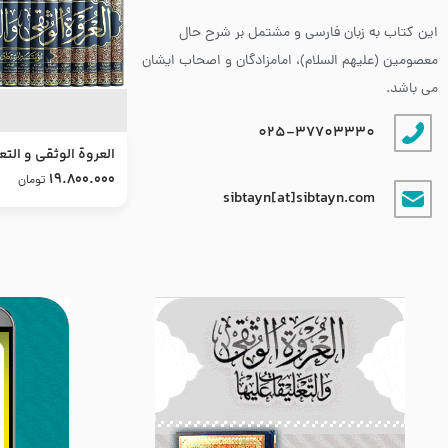
این کتاب به زبان فارسی و مشتمل بر شرح حال
معصومین (علیهم السلام)، امامزادگان و اصحاب ایشان
می باشد.
025-37703330
العروة الوثقى و التع
طرح جدید
19.800.000
تومان
sibtayn[at]sibtayn.com