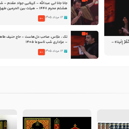
جانا جانا ابی عبدالله – کربلایی جواد مقدم – 
هشتم محرم 1448 – هیئت بین الحرمین طهران
۱۲ مرداد ۱۴۰۵
تک ، عبّاس، صاحب دل‌هاست – حاج حنیف طاه
رْ إِلَینا» –
– عزاداری شب تاسوعا 1405
14
۱۲ مرداد ۱۴۰۵