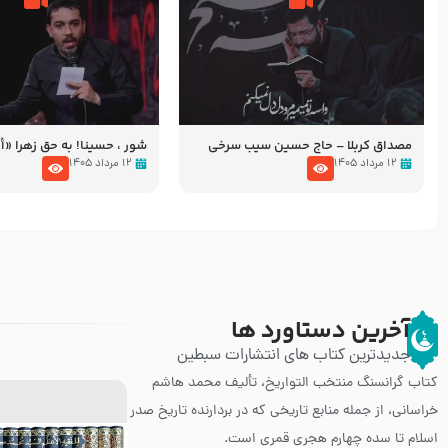
مصداق کربلا – حاج حسین سیب سرخی
شور ، حسینا! به‌ حق زهرا «أُنْظُ
عزاداری شب هفتم ماه محرّم 05
۱۲ مرداد ۱۴۰۵
۱۲ مرداد ۱۴۰۵
آخرین دستاورد ها
جدیدترین کتاب های انتشارات سبطین
کتاب گرانسنگ منتخب التواريخ، تألیف محمد هاشم
خراسانی، از جمله منابع تاریخی که در بردارنده تاریخ صدر
اسلام تا سده چهارم هجری قمری است.