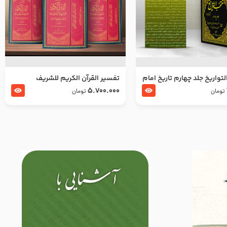
تواریخ جلد چهارم تاریخ امام
تفسير القرآن الكريم للشريف
بدین و امام محمد باقر
المرتضي قدس سرّه
5.700.000
تومان
تومان
لسلام