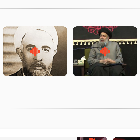
لقب حضرت رقیه سلام الله علیها
روضه‌ی مجلس یزید ملعون و
به چه معناست – حجت الاسلام
اسارت اهل‌بیت علیهم‌السلام –
علوی تهرانی
مرحوم حجت‌الاسلام شیخ علی
محدث زاده