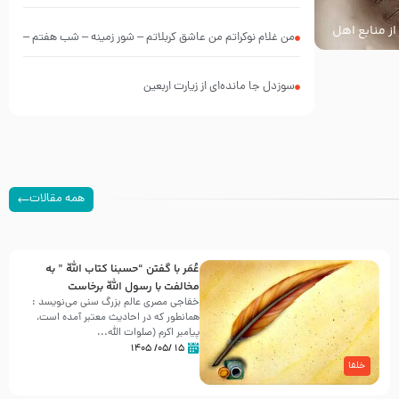
از منابع اهل
من غلام نوکراتم من عاشق کربلاتم – شور زمینه – شب هفتم –
محرم 1397 – کربلایی محمدحسین پویانفر
سوزدل جا مانده‌ای از زیارت اربعین
همه مقالات
عُمَر با گفتن “حسبنا كتاب اللّه ” به
مخالفت با رسول اللّه برخاست
خفاجی مصری عالم بزرگ سنی می‌نویسد :
همانطور که در احادیث معتبر آمده است،
پیامبر اکرم (صلوات اللّه...
۱۵ /۰۵/ ۱۴۰۵
خلفا