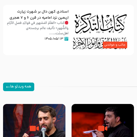
اسنادی کهن دال بر شهرت زیارت
اربعین نزد امامیه در قرن ۶ و ۷ هجری
کتاب «العَلَمُ المَشهور في فَوائِدِ فَضلِ الأيّامِ
وَالشُّهورِ» تألیف عالم برجسته‌ی
اهل‌سنّت…...
۱۳ /۰۵/ ۱۴۰۵
جالب و خواندنی
همه ویدئو ها