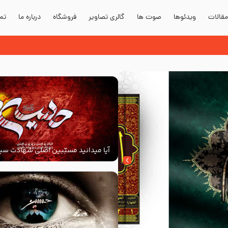
قالات
ویدئوها
صوت ها
گالری تصاویر
فروشگاه
درباره ما
تما
آیا میدانید مسبّبین اصلی شهادت سید
‌السلام کیانند؟