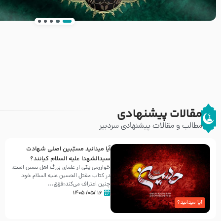
انتشار کتاب ” العروة الوثقى و التعليقات عليها” 
طرحی بسیار زیبا و شکیل
مقالات پیشنهادی
مطالب و مقالات پیشنهادی سردبیر
آیا میدانید مسبّبین اصلی شهادت
سیدالشهدا علیه ‌السلام کیانند؟
خوارزمی یکی از علمای بزرگ اهل تسنن است،
در کتاب مقتل الحسین علیه ‌السلام خود
چنین اعتراف می‌کند:فوَق...
۱۶ /۰۵/ ۱۴۰۵
آیا میدانید؟