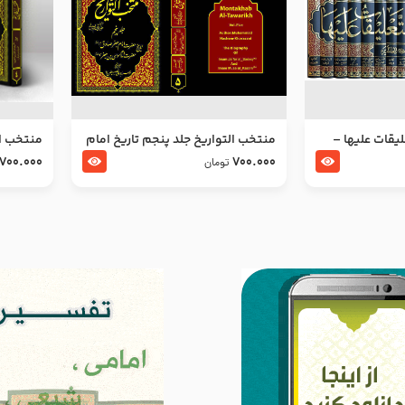
ليقات عليها –
منتخب التواریخ جلد پنجم تاریخ امام
منتخب ال
جعفر صادق و امام موسی بن جعفر
زین العا
700.000
700.000
تومان
علیهما السلام
علیهما ا