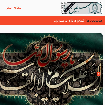
صفحه اصلی
م
جدیدترین ها:
سوزدل جا مانده‌ای از زیارت اربعین
گریه و عزاداری در سیره و سنت پیامبر از منابع اهل سنت
عُمَر با گفتن “حسبنا كتاب اللّه ” به مخالفت با رسول اللّه برخاست