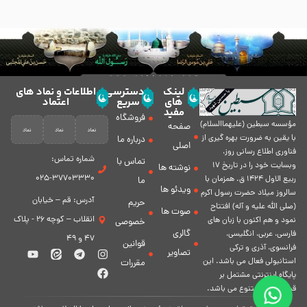
لینک
دسترسی
اطلاعات و نماد های
های
سریع
اعتماد
مفید
فروشگاه
مؤسسه سبطين (عليهماالسلام)
صفحه
با يقين به ضرورت بهره گیرى از
درباره ما
اصلی
فناورى اطلاع رسانى روز،
شماره تماس:
تماس با
وبسایت خود را در تاريخ 17
نوشته ها
37703330-025
ربيع الاول 1424 ق. همزمان با
ما
ویدئو ها
سالروز ميلاد حضرت رسول اكرم
آدرس: قم – خیابان
حریم
(صلی الله علیه و آله) افتتاح
صوت ها
انقلاب – کوچه 26 - پلاک
نمود و هم اكنون با زبان های
خصوصی
گالری
فارسی، عربى، انگلیسی،
47 و 49
قوانین
فرانسوی، آذری و ترکی
تصاویر
استانبولی فعال مى باشد. اين
مقررات
پايگاه اينترنتى مشتمل بر
قسمت هاى متنوع مى باشد.