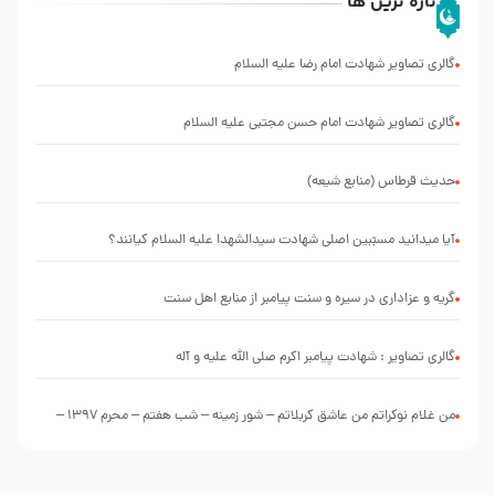
تازه ترین ها
گالری تصاویر شهادت امام رضا علیه السلام
گالری تصاویر شهادت امام حسن مجتبی علیه السلام
حدیث قرطاس (منابع شیعه)
آیا میدانید مسبّبین اصلی شهادت سیدالشهدا علیه ‌السلام کیانند؟
گریه و عزاداری در سیره و سنت پیامبر از منابع اهل سنت
گالری تصاویر : شهادت پیامبر اکرم صلی الله علیه و آله
من غلام نوکراتم من عاشق کربلاتم – شور زمینه – شب هفتم – محرم 1397 –
کربلایی محمدحسین پویانفر