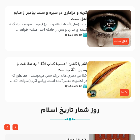
گریه و عزاداری در سیره و سنت پیامبر از منابع
اهل سنت
پیامبر(صلی‌الله‌علیه‌وآله و سلم) فرمود: عمویم حمزه گریه
کننده‌ای ندارد و پس از حادثه احد، صفیه خواهر...
۱۵ /۰۵/ ۱۴۰۵
اهل سنت
عُمَر با گفتن “حسبنا كتاب اللّه ” به مخالفت با
رسول اللّه برخاست
خفاجی مصری عالم بزرگ سنی می‌نویسد : همانطور که
در احادیث معتبر آمده است، پیامبر اکرم (صلوات اللّه...
۱۵ /۰۵/ ۱۴۰۵
خلفا
روز شمار تاریخ اسلام