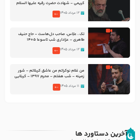
کریمی – شهادت حضرت رقیه علیها السلام
– تیر ۱۴۰۵ هیئت رایة العباس علیه السلام
۱۲ مرداد ۱۴۰۵
تک ، عبّاس، صاحب دل‌هاست – حاج حنیف
طاهری – عزاداری شب تاسوعا 1405
۱۲ مرداد ۱۴۰۵
من غلام نوکراتم من عاشق کربلاتم – شور
زمینه – شب هفتم – محرم 1397 – کربلایی
محمدحسین پویانفر
۱۱ مرداد ۱۴۰۵
آخرین دستاورد ها