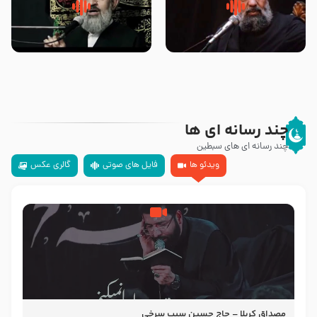
سلام جوانی که امام حسین علیه
زیارتی که اسباب رزق زیاد و عمر
السلام خودش جوابش را دادند
طولانی است حجت السلام حسین
-حجت الاسلام بندانی
یوسفی
چند رسانه ای ها
چند رسانه ای های سبطین
ویدئو ها
فایل های صوتی
گالری عکس
مصداق کربلا – حاج حسین سیب سرخی