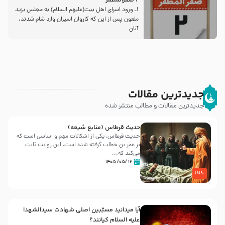
2 صفرالمظفر
1ـ ورود اسراى اهل بیت‌(علیهم السلام) به مجلس یزید
ملعون پس از این كه كاروان اسیران وارد شام شدند،
آنان
جدیدترین مقالات
جدیدترین مقالات و مطالب منتشر شده
حدیث قرطاس (منابع شیعه)
حدیث قرطاس، یکی از اشکالات مهم و اساسی است که
بر عمر بن خطاب گرفته شده است، این روایت ثابت
می‌کند که...
۱۶ /۰۵/ ۱۴۰۵
خلفا
آیا میدانید مسبّبین اصلی شهادت سیدالشهدا
علیه ‌السلام کیانند؟