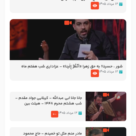
۱۲ مرداد ۱۴۰۵
شور ، حسینا! به‌ حق زهرا «أُنْظُرْ إِلَینا» – عزاداری شب هفتم ماه
محرّم 1405
۱۲ مرداد ۱۴۰۵
جانا جانا ابی عبدالله – کربلایی جواد مقدم –
شب هشتم محرم 1448 – هیئت بین
الحرمین طهران
۱۲ مرداد ۱۴۰۵
مادر منم مثل تو خمیدم – حاج محمود