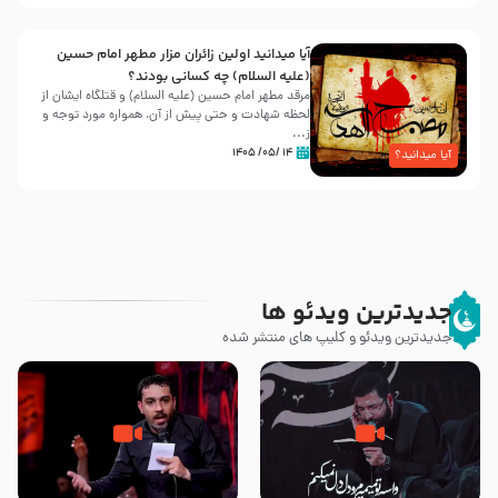
آیا میدانید اولین زائران مزار مطهر امام حسین
(علیه السلام) چه کسانی بودند؟
مرقد مطهر امام حسین (علیه السلام) و قتلگاه ایشان از
لحظه شهادت و حتی پیش از آن، همواره مورد توجه و
ز...
۱۴ /۰۵/ ۱۴۰۵
آیا میدانید؟
جدیدترین ویدئو ها
جدیدترین ویدئو و کلیپ های منتشر شده
مصداق کربلا – حاج حسین سیب
شور ، حسینا! به‌ حق زهرا «أُنْظُرْ
سرخی
إِلَینا» – عزاداری شب هفتم ماه