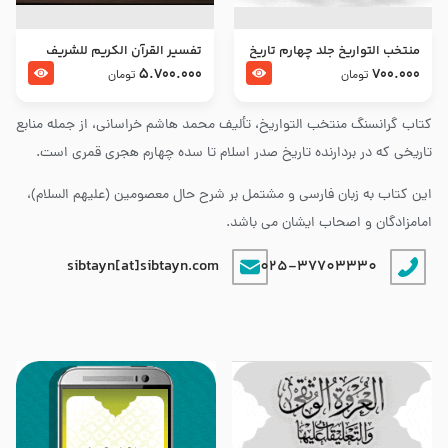
منتخب التواریخ جلد چهارم تاریخ
تفسير القرآن الكريم للشريف
امام زین العابدین و امام محمد
المرتضي قدس سرّه
5.700.000
700.000
تومان
تومان
باقر علیهما السلام
کتاب گرانسنگ منتخب التواريخ، تألیف محمد هاشم خراسانی، از جمله منابع
تاریخی که در بردارنده تاریخ صدر اسلام تا سده چهارم هجری قمری است.
این کتاب به زبان فارسی و مشتمل بر شرح حال معصومین (علیهم السلام)،
امامزادگان و اصحاب ایشان می باشد.
sibtayn[at]sibtayn.com
025-37703330