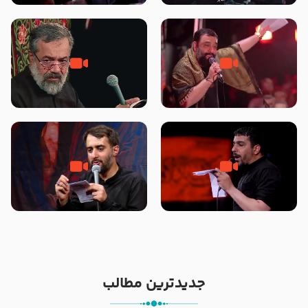
محرّم 1405
جانا جانا ابی عبدالله – کربلایی جواد
مادر منم مثل تو خمیدم – حاج
مقدم – شب هشتم محرم 1448 –
محمود کریمی – شهادت حضرت
هیئت بین الحرمین طهران
رقیه علیها السلام – تیر ۱۴۰۵
هیئت رایة العباس علیه السلام
تک ، عبّاس، صاحب دل‌هاست –
من غلام نوکراتم من عاشق کربلاتم
حاج حنیف طاهری – عزاداری شب
– شور زمینه – شب هفتم – محرم
تاسوعا 1405
1397 – کربلایی محمدحسین
پویانفر
جدیدترین مطالب