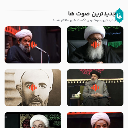
جدیدترین صوت ها
جدیدترین صوت و پادکست های منتشر شده
زوّار اربعین امام حسین (علیه
روضه جانسوز پاره های جگر امام
السلام) با این اشتیاق به زیارت
حسن مجتبی علیه السلام-حجت
بروند – آیت الله وحید خراسانی
الاسلام بندانی
لقب حضرت رقیه سلام الله علیها به
روضه‌ی مجلس یزید ملعون و
چه معناست – حجت الاسلام علوی
اسارت اهل‌بیت علیهم‌السلام –
تهرانی
مرحوم حجت‌الاسلام شیخ علی
محدث زاده