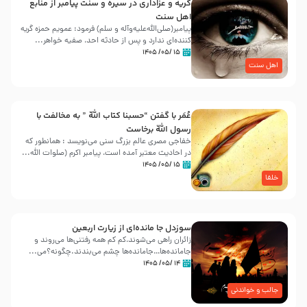
گریه و عزاداری در سیره و سنت پیامبر از منابع
اهل سنت
پیامبر(صلی‌الله‌علیه‌وآله و سلم) فرمود: عمویم حمزه گریه
کننده‌ای ندارد و پس از حادثه احد، صفیه خواهر...
۱۵ /۰۵/ ۱۴۰۵
اهل سنت
عُمَر با گفتن “حسبنا كتاب اللّه ” به مخالفت با
رسول اللّه برخاست
خفاجی مصری عالم بزرگ سنی می‌نویسد : همانطور که
در احادیث معتبر آمده است، پیامبر اکرم (صلوات اللّه...
۱۵ /۰۵/ ۱۴۰۵
خلفا
سوزدل جا مانده‌ای از زیارت اربعین
زائران راهی می‌شوند،کم‌ کم همه رفتنی‌ها می‌روند و
جامانده‌ها…جامانده‌ها چشم می‌بندند.چگونه؟می‌...
۱۴ /۰۵/ ۱۴۰۵
جالب و خواندنی