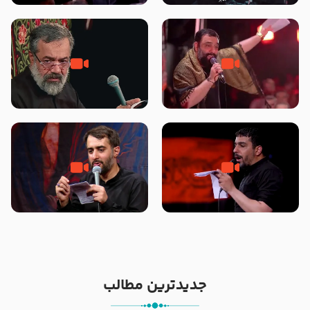
محرّم 1405
جانا جانا ابی عبدالله – کربلایی جواد
مادر منم مثل تو خمیدم – حاج
مقدم – شب هشتم محرم 1448 –
محمود کریمی – شهادت حضرت
هیئت بین الحرمین طهران
رقیه علیها السلام – تیر ۱۴۰۵
هیئت رایة العباس علیه السلام
تک ، عبّاس، صاحب دل‌هاست –
من غلام نوکراتم من عاشق کربلاتم
حاج حنیف طاهری – عزاداری شب
– شور زمینه – شب هفتم – محرم
تاسوعا 1405
1397 – کربلایی محمدحسین
پویانفر
جدیدترین مطالب