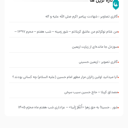
تازه ترین ها
گالری تصاویر : شهادت پیامبر اکرم صلی الله علیه و آله
من غلام نوکراتم من عاشق کربلاتم – شور زمینه – شب هفتم – محرم 1397 –
کربلایی محمدحسین پویانفر
سوزدل جا مانده‌ای از زیارت اربعین
گالری تصویر : اربعین حسینی
آیا میدانید اولین زائران مزار مطهر امام حسین (علیه السلام) چه کسانی بودند؟
مصداق کربلا – حاج حسین سیب سرخی
شور ، حسینا! به‌ حق زهرا «أُنْظُرْ إِلَینا» – عزاداری شب هفتم ماه محرّم 1405