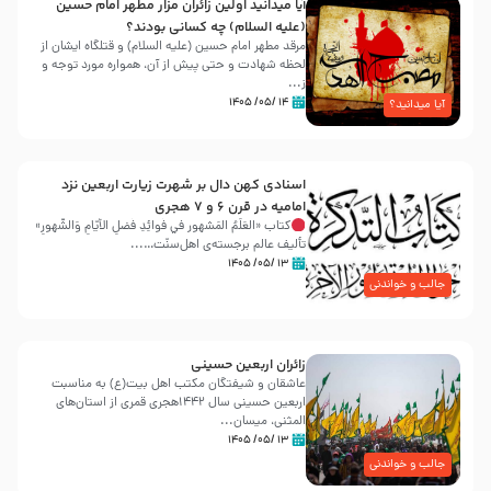
آیا میدانید اولین زائران مزار مطهر امام حسین
(علیه السلام) چه کسانی بودند؟
مرقد مطهر امام حسین (علیه السلام) و قتلگاه ایشان از
لحظه شهادت و حتی پیش از آن، همواره مورد توجه و
ز...
۱۴ /۰۵/ ۱۴۰۵
آیا میدانید؟
اسنادی کهن دال بر شهرت زیارت اربعین نزد
امامیه در قرن ۶ و ۷ هجری
کتاب «العَلَمُ المَشهور في فَوائِدِ فَضلِ الأيّامِ وَالشُّهورِ»
تألیف عالم برجسته‌ی اهل‌سنّت…...
۱۳ /۰۵/ ۱۴۰۵
جالب و خواندنی
زائران اربعین حسینی
عاشقان و شیفتگان مکتب اهل بیت(ع) به مناسبت
اربعین حسینی سال ۱۴۴۲هجری قمری از استان‌های
المثنی، میسان...
۱۳ /۰۵/ ۱۴۰۵
جالب و خواندنی