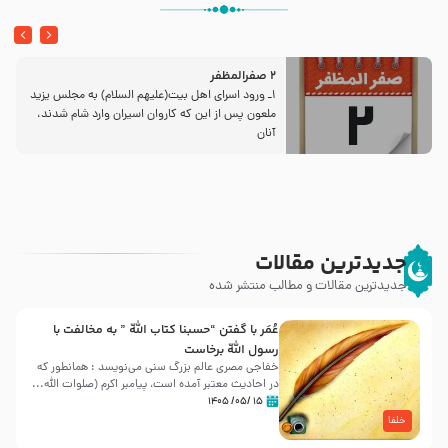
2 صفرالمظفر
1ـ ورود اسراى اهل بیت‌(علیهم السلام) به مجلس یزید
ملعون پس از این كه كاروان اسیران وارد شام شدند،
آنان
جدیدترین مقالات
جدیدترین مقالات و مطالب منتشر شده
عُمَر با گفتن “حسبنا كتاب اللّه ” به مخالفت با
رسول اللّه برخاست
خفاجی مصری عالم بزرگ سنی می‌نویسد : همانطور که
در احادیث معتبر آمده است، پیامبر اکرم (صلوات اللّه...
۱۵ /۰۵/ ۱۴۰۵
خلفا