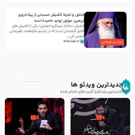
تحلیل و تجربه کشیش مسیحی از پیاده‌روی
اربعین: موتور تولید «امید» است
کشیش «مالخاز سونگیو لاچفیلی» یکی از کشیش های
کشور گرجستان است که در مراسم شکوهمند راهپیمایی
اربعین ش...
۱۲ /۰۵/ ۱۴۰۵
جالب و خواندنی
جدیدترین ویدئو ها
جدیدترین ویدئو و کلیپ های منتشر شده
مصداق کربلا – حاج حسین سیب
شور ، حسینا! به‌ حق زهرا «أُنْظُرْ
سرخی
إِلَینا» – عزاداری شب هفتم ماه