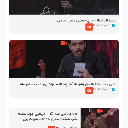
مصداق کربلا – حاج حسین سیب سرخی
۱۲ مرداد ۱۴۰۵
شور ، حسینا! به‌ حق زهرا «أُنْظُرْ إِلَینا» – عزاداری شب هفتم ماه
محرّم 1405
۱۲ مرداد ۱۴۰۵
جانا جانا ابی عبدالله – کربلایی جواد مقدم –
شب هشتم محرم 1448 – هیئت بین
الحرمین طهران