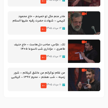
۱۲ مرداد ۱۴۰۵
مادر منم مثل تو خمیدم – حاج محمود
کریمی – شهادت حضرت رقیه علیها السلام
– تیر ۱۴۰۵ هیئت رایة العباس علیه السلام
۱۲ مرداد ۱۴۰۵
تک ، عبّاس، صاحب دل‌هاست – حاج حنیف
طاهری – عزاداری شب تاسوعا 1405
۱۲ مرداد ۱۴۰۵
من غلام نوکراتم من عاشق کربلاتم – شور
زمینه – شب هفتم – محرم 1397 – کربلایی
محمدحسین پویانفر
۱۱ مرداد ۱۴۰۵