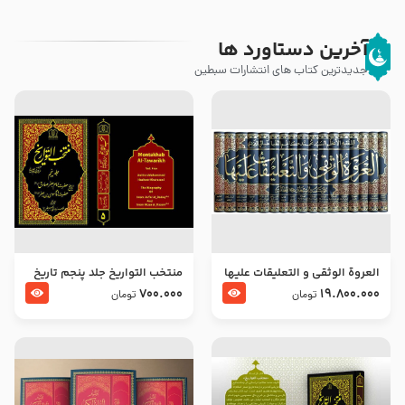
آخرین دستاورد ها
جدیدترین کتاب های انتشارات سبطین
العروة الوثقى و التعليقات عليها
منتخب التواریخ جلد پنجم تاریخ
– طرح جدید
امام جعفر صادق و امام موسی
700.000
19.800.000
تومان
تومان
بن جعفر علیهما السلام