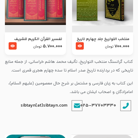
منتخب التواریخ جلد چهارم تاریخ
تفسير القرآن الكريم للشريف
امام زین العابدین و امام محمد
المرتضي قدس سرّه
5.700.000
700.000
تومان
تومان
باقر علیهما السلام
کتاب گرانسنگ منتخب التواريخ، تألیف محمد هاشم خراسانی، از جمله منابع
تاریخی که در بردارنده تاریخ صدر اسلام تا سده چهارم هجری قمری است.
این کتاب به زبان فارسی و مشتمل بر شرح حال معصومین (علیهم السلام)،
امامزادگان و اصحاب ایشان می باشد.
sibtayn[at]sibtayn.com
025-37703330