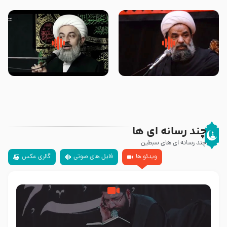
تهرانی
مرحوم حجت‌الاسلام شیخ علی
محدث زاده
سلام جوانی که امام حسین علیه
زیارتی که اسباب رزق زیاد و عمر
السلام خودش جوابش را دادند
طولانی است حجت السلام حسین
-حجت الاسلام بندانی
یوسفی
چند رسانه ای ها
چند رسانه ای های سبطین
ویدئو ها
فایل های صوتی
گالری عکس