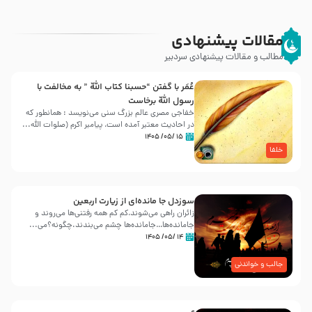
مقالات پیشنهادی
مطالب و مقالات پیشنهادی سردبیر
عُمَر با گفتن “حسبنا كتاب اللّه ” به مخالفت با
رسول اللّه برخاست
خفاجی مصری عالم بزرگ سنی می‌نویسد : همانطور که
در احادیث معتبر آمده است، پیامبر اکرم (صلوات اللّه...
۱۵ /۰۵/ ۱۴۰۵
خلفا
سوزدل جا مانده‌ای از زیارت اربعین
زائران راهی می‌شوند،کم‌ کم همه رفتنی‌ها می‌روند و
جامانده‌ها…جامانده‌ها چشم می‌بندند.چگونه؟می‌...
۱۴ /۰۵/ ۱۴۰۵
جالب و خواندنی