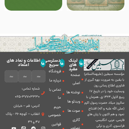
لینک
دسترسی
اطلاعات و نماد های
های
سریع
اعتماد
مفید
فروشگاه
مؤسسه سبطين (عليهماالسلام)
صفحه
با يقين به ضرورت بهره گیرى از
درباره ما
اصلی
فناورى اطلاع رسانى روز،
شماره تماس:
تماس با
وبسایت خود را در تاريخ 17
نوشته ها
37703330-025
ربيع الاول 1424 ق. همزمان با
ما
ویدئو ها
سالروز ميلاد حضرت رسول اكرم
آدرس: قم – خیابان
حریم
(صلی الله علیه و آله) افتتاح
صوت ها
انقلاب – کوچه 26 - پلاک
نمود و هم اكنون با زبان های
خصوصی
گالری
فارسی، عربى، انگلیسی،
47 و 49
قوانین
فرانسوی، آذری و ترکی
تصاویر