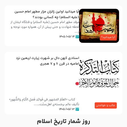
آیا میدانید اولین زائران مزار مطهر امام حسین
(علیه السلام) چه کسانی بودند؟
مرقد مطهر امام حسین (علیه السلام) و قتلگاه ایشان از
لحظه شهادت و حتی پیش از آن، همواره مورد توجه و
ز...
۱۴ /۰۵/ ۱۴۰۵
آیا میدانید؟
اسنادی کهن دال بر شهرت زیارت اربعین نزد
امامیه در قرن ۶ و ۷ هجری
کتاب «العَلَمُ المَشهور في فَوائِدِ فَضلِ الأيّامِ وَالشُّهورِ»
تألیف عالم برجسته‌ی اهل‌سنّت…...
جالب و خواندنی
۱۳ /۰۵/ ۱۴۰۵
روز شمار تاریخ اسلام