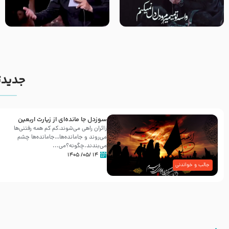
مصداق کربلا – حاج حسین سیب
شور ، حسینا! به‌ حق زهرا «أُنْظُرْ
سرخی
إِلَینا» – عزاداری شب هفتم ماه
محرّم 1405
جدیدت
سوزدل جا مانده‌ای از زیارت اربعین
زائران راهی می‌شوند،کم‌ کم همه رفتنی‌ها
می‌روند و جامانده‌ها…جامانده‌ها چشم
می‌بندند.چگونه؟می‌...
۱۴ /۰۵/ ۱۴۰۵
جالب و خواندنی