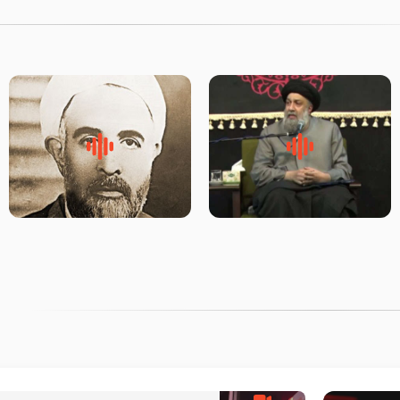
لقب حضرت رقیه سلام الله علیها
روضه‌ی مجلس یزید ملعون و
به چه معناست – حجت الاسلام
اسارت اهل‌بیت علیهم‌السلام –
علوی تهرانی
مرحوم حجت‌الاسلام شیخ علی
محدث زاده