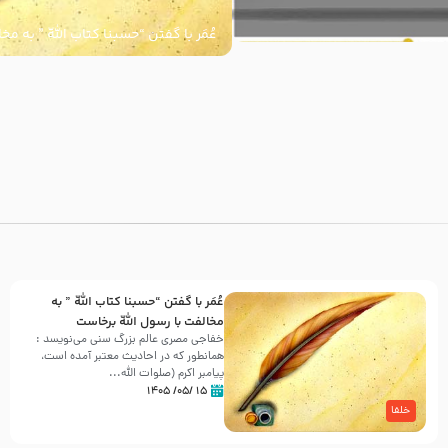
عُمَر با گفتن “حسبنا كتاب اللّه ” به م
اللّه برخاست
با
عُمَر با گفتن “حسبنا كتاب اللّه ” به
مخالفت با رسول اللّه برخاست
خفاجی مصری عالم بزرگ سنی می‌نویسد :
همانطور که در احادیث معتبر آمده است،
پیامبر اکرم (صلوات اللّه...
۱۵ /۰۵/ ۱۴۰۵
خلفا