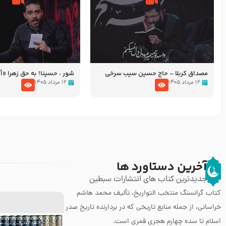
مصداق کربلا – حاج حسین سیب سرخی
شور ، حسینا! به‌ حق زهرا «أُنْظُ
عزاداری شب هفتم ماه محرّم 05
۱۲ مرداد ۱۴۰۵
۱۲ مرداد ۱۴۰۵
آخرین دستاورد ها
جدیدترین کتاب های انتشارات سبطین
کتاب گرانسنگ منتخب التواريخ، تألیف محمد هاشم
خراسانی، از جمله منابع تاریخی که در بردارنده تاریخ صدر
اسلام تا سده چهارم هجری قمری است.