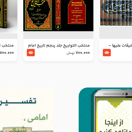
ليقات عليها –
منتخب التواریخ جلد پنجم تاریخ امام
منتخب ال
جعفر صادق و امام موسی بن جعفر
زین العا
700.000
700.000
تومان
علیهما السلام
علیهما ا