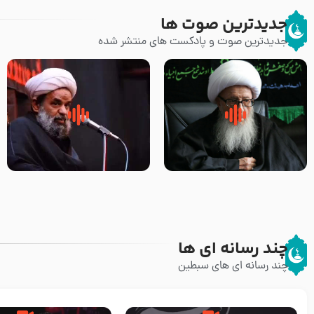
جدیدترین صوت ها
جدیدترین صوت و پادکست های منتشر شده
زوّار اربعین امام حسین (علیه
روضه جانسوز پاره های جگر امام
السلام) با این اشتیاق به زیارت
حسن مجتبی علیه السلام-حجت
بروند – آیت الله وحید خراسانی
الاسلام بندانی
چند رسانه ای ها
چند رسانه ای های سبطین