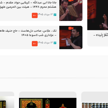
جانا جانا ابی عبدالله – کربلایی جواد مقدم – 
هشتم محرم 1448 – هیئت بین الحرمین طهران
۱۲ مرداد ۱۴۰۵
تک ، عبّاس، صاحب دل‌هاست – حاج حنیف طاه
رْ إِلَینا» –
– عزاداری شب تاسوعا 1405
14
۱۲ مرداد ۱۴۰۵