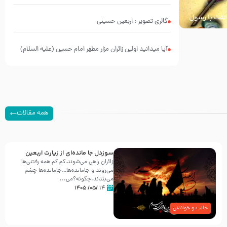
خالفت با رسول
گالری تصویر : اربعین حسینی
آیا میدانید اولین زائران مزار مطهر امام حسین (علیه السلام)
چه کسانی بودند؟
همه مقالات
سوزدل جا مانده‌ای از زیارت اربعین
زائران راهی می‌شوند،کم‌ کم همه رفتنی‌ها
می‌روند و جامانده‌ها…جامانده‌ها چشم
می‌بندند.چگونه؟می‌...
۱۴ /۰۵/ ۱۴۰۵
جالب و خواندنی