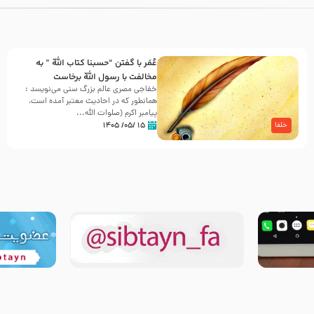
عُمَر با گفتن “حسبنا كتاب اللّه ” به
مخالفت با رسول اللّه برخاست
خفاجی مصری عالم بزرگ سنی می‌نویسد :
همانطور که در احادیث معتبر آمده است،
پیامبر اکرم (صلوات اللّه...
۱۵ /۰۵/ ۱۴۰۵
خلفا