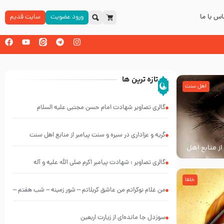
س با ما
ورود عضویت
سایت قدیم
تازه ترین ها
اهل سنت
گالری تصاویر شهادت امام حسن مجتبی علیه السلام
گریه و عزاداری در سیره و سنت پیامبر از منابع اهل سنت
از منابع اهل
گالری تصاویر : شهادت پیامبر اکرم صلی الله علیه و آله
خلفا
من غلام نوکراتم من عاشق کربلاتم – شور زمینه – شب هفتم –
محرم 1397 – کربلایی محمدحسین پویانفر
سوزدل جا مانده‌ای از زیارت اربعین