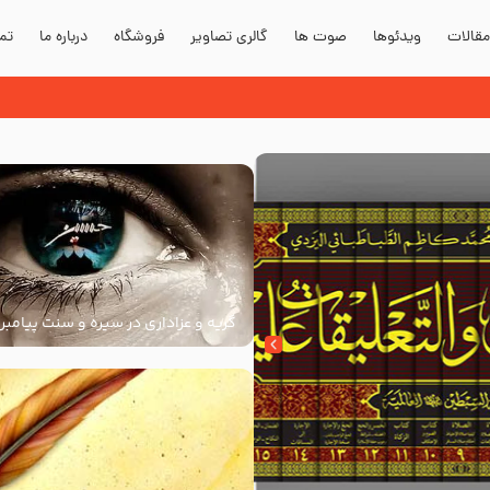
قالات
ویدئوها
صوت ها
گالری تصاویر
فروشگاه
درباره ما
تما
دند؟
گریه و عزاداری در سیره و سنت پیامبر 
سنت