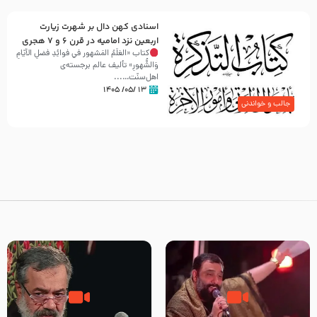
اسنادی کهن دال بر شهرت زیارت
اربعین نزد امامیه در قرن ۶ و ۷ هجری
کتاب «العَلَمُ المَشهور في فَوائِدِ فَضلِ الأيّامِ
وَالشُّهورِ» تألیف عالم برجسته‌ی
اهل‌سنّت…...
۱۳ /۰۵/ ۱۴۰۵
جالب و خواندنی