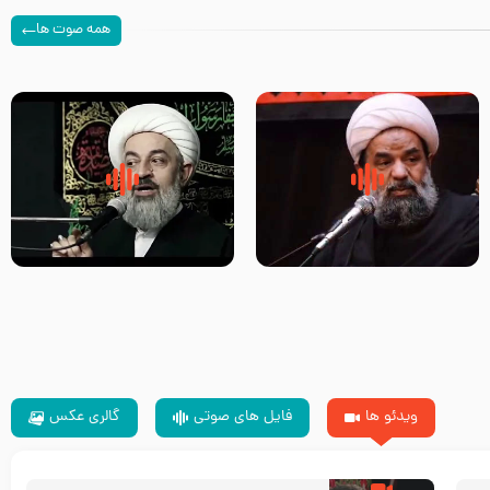
همه صوت ها
سلام جوانی که امام حسین علیه
زیارتی که اسباب رزق زیاد و عمر
السلام خودش جوابش را دادند
طولانی است حجت السلام حسین
-حجت الاسلام بندانی
یوسفی
ویدئو ها
فایل های صوتی
گالری عکس