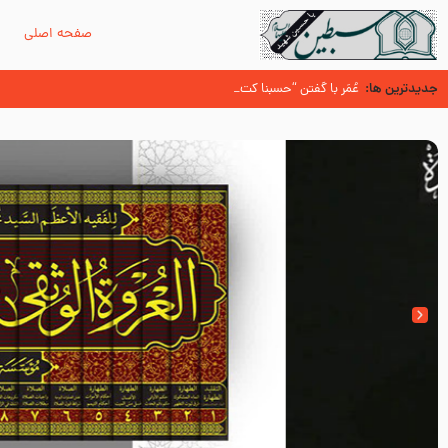
صفحه اصلی
م
جدیدترین ها:
سوزدل جا مانده‌ای از زیارت اربعین
عُمَر با گفتن “حسبنا كتاب اللّه ” به مخالفت با رسول اللّه برخاست
آیا میدانید اولین زائران مزار مطهر امام حسین (علیه السلام) چه کسانی بو