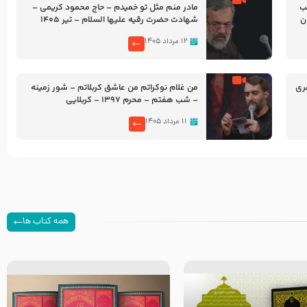
شب
مادر منم مثل تو خمیدم – حاج محمود کریمی –
شهادت حضرت رقیه علیها السلام – تیر ۱۴۰۵
هیئت رایة العباس علیه السلام
۱۲ مرداد ۱۴۰۵
ری
من غلام نوکراتم من عاشق کربلاتم – شور زمینه
– شب هفتم – محرم 1397 – کربلایی
محمدحسین پویانفر
۱۱ مرداد ۱۴۰۵
همه کتاب ها