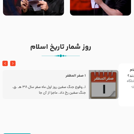
تک ، عبّاس، صاحب دل‌هاست –
من غلام نوکراتم من عاشق
حاج حنیف طاهری – عزاداری شب
کربلاتم – شور زمینه – شب هفتم
تاسوعا 1405
– محرم 1397 – کربلایی
محمدحسین پویانفر
روز شمار تاریخ اسلام
ام
1 صفر المظفر
ند؟
تلگاه
ن،
ز
1ـ وقوع جنگ صفین روز اول ماه صفر سال 38 هـ .ق.
جنگ صفین رخ داد. ماجرا از آن جا