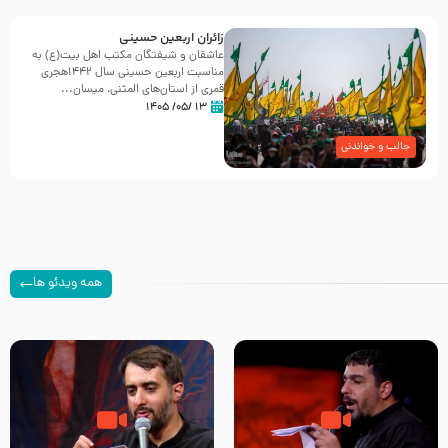
زائران اربعین حسینی
عاشقان و شیفتگان مکتب اهل بیت(ع) به
مناسبت اربعین حسینی سال ۱۴۴۲هجری
قمری از استان‌های المثنی، میسان...
۱۳ /۰۵/ ۱۴۰۵
جالب و خواندنی
همه ویدئو ها