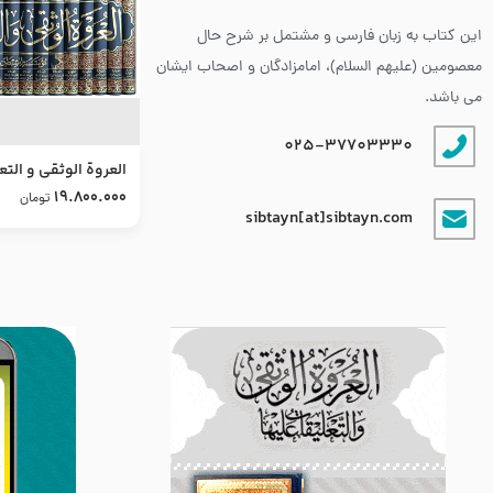
این کتاب به زبان فارسی و مشتمل بر شرح حال
معصومین (علیهم السلام)، امامزادگان و اصحاب ایشان
می باشد.
025-37703330
العروة الوثقى و التع
طرح جدید
19.800.000
تومان
sibtayn[at]sibtayn.com