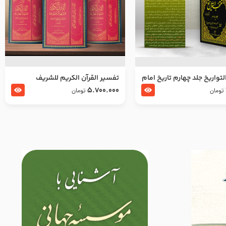
تواریخ جلد چهارم تاریخ امام
تفسير القرآن الكريم للشريف
بدین و امام محمد باقر
المرتضي قدس سرّه
5.700.000
تومان
تومان
لسلام