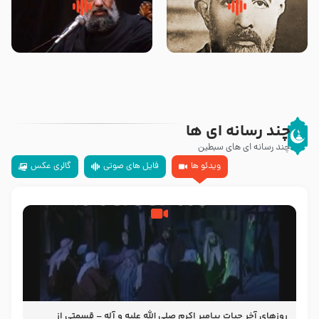
روضه‌ی مجلس یزید ملعون و
سلام جوانی که امام حسین علیه
اسارت اهل‌بیت علیهم‌السلام –
السلام خودش جوابش را دادند
مرحوم حجت‌الاسلام شیخ علی
-حجت الاسلام بندانی
محدث زاده
چند رسانه ای ها
چند رسانه ای های سبطین
ویدئو ها
فایل های صوتی
گالری عکس
روزهای آخر حیات پیامبر اکرم صلی الله علیه و آله – قسمتی از