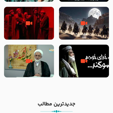
نوانمایش حرامیان در احرام – 1389
‌‌‌‌‌‌‌داستان ترور نافرجام رسول خدا
قسمتی از نوا نمایش بیرق ماندگار
صلی الله علیه و آله – شهادت
بیان توطئه های منافقین پیش از
پیامبر اکرم صلی الله علیه و آله
شهادت پیامبر اکرم صلی الله علیه
و آله
خطبه حضرت سلمان سه روز پس از
شهادت پیامبر اکرم صلی الله علیه
مادر داعش – حجت الاسلام جباری
و آله
جدیدترین مطالب