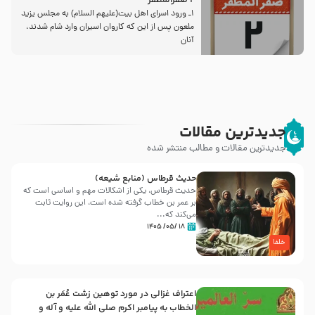
2 صفرالمظفر
1ـ ورود اسراى اهل بیت‌(علیهم السلام) به مجلس یزید
ملعون پس از این كه كاروان اسیران وارد شام شدند،
آنان
جدیدترین مقالات
جدیدترین مقالات و مطالب منتشر شده
حدیث قرطاس (منابع شیعه)
حدیث قرطاس، یکی از اشکالات مهم و اساسی است که
بر عمر بن خطاب گرفته شده است، این روایت ثابت
می‌کند که...
۱۸ /۰۵/ ۱۴۰۵
خلفا
اعتراف غزالی در مورد توهین زشت عُمَر بن
الخطاب به پیامبر اکرم صلی الله علیه و آله و