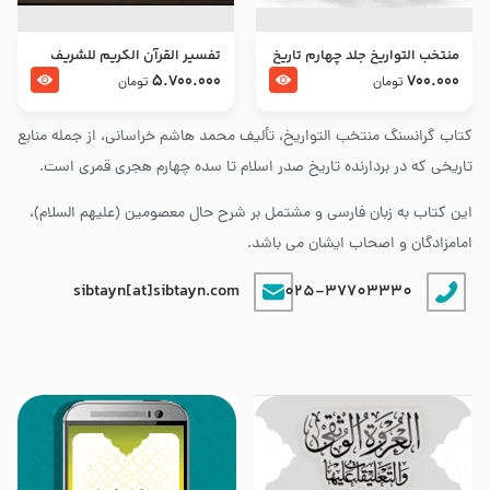
منتخب التواریخ جلد چهارم تاریخ
تفسير القرآن الكريم للشريف
امام زین العابدین و امام محمد
المرتضي قدس سرّه
5.700.000
700.000
تومان
تومان
باقر علیهما السلام
کتاب گرانسنگ منتخب التواريخ، تألیف محمد هاشم خراسانی، از جمله منابع
تاریخی که در بردارنده تاریخ صدر اسلام تا سده چهارم هجری قمری است.
این کتاب به زبان فارسی و مشتمل بر شرح حال معصومین (علیهم السلام)،
امامزادگان و اصحاب ایشان می باشد.
sibtayn[at]sibtayn.com
025-37703330