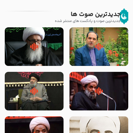
جدیدترین صوت ها
جدیدترین صوت و پادکست های منتشر شده
پیامبر صلی الله علیه وآله و سلم
زوّار اربعین امام حسین (علیه
فرمودند وای بر بچه های آخر
السلام) با این اشتیاق به زیارت
الزمان- دکتر هزار
بروند – آیت الله وحید خراسانی
روضه جانسوز پاره های جگر امام
لقب حضرت رقیه سلام الله علیها به
حسن مجتبی علیه السلام-حجت
چه معناست – حجت الاسلام علوی
الاسلام بندانی
تهرانی