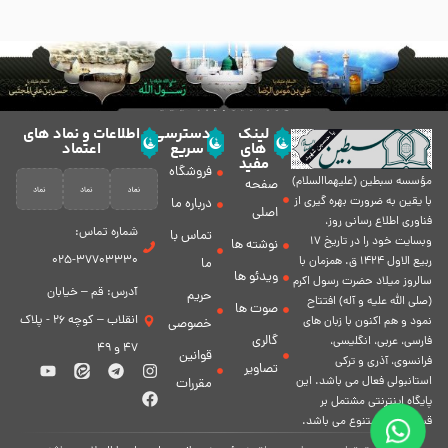
لینک
دسترسی
اطلاعات و نماد های
های
سریع
اعتماد
مفید
فروشگاه
مؤسسه سبطين (عليهماالسلام)
صفحه
با يقين به ضرورت بهره گیرى از
درباره ما
اصلی
فناورى اطلاع رسانى روز،
شماره تماس:
تماس با
وبسایت خود را در تاريخ 17
نوشته ها
37703330-025
ربيع الاول 1424 ق. همزمان با
ما
ویدئو ها
سالروز ميلاد حضرت رسول اكرم
آدرس: قم – خیابان
حریم
(صلی الله علیه و آله) افتتاح
صوت ها
انقلاب – کوچه 26 - پلاک
نمود و هم اكنون با زبان های
خصوصی
گالری
فارسی، عربى، انگلیسی،
47 و 49
قوانین
فرانسوی، آذری و ترکی
تصاویر
استانبولی فعال مى باشد. اين
مقررات
پايگاه اينترنتى مشتمل بر
قسمت هاى متنوع مى باشد.