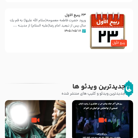
23 ربيع الاول
ورود حضرت فاطمه معصومه(سلام الله علیها) به قم یك
سال پس از تبعید امام رضا(علیه السلام) از مدینـه ...
۱۸ /۰۵/ ۱۴۰۵
ربیع الأول
جدیدترین ویدئو ها
جدیدترین ویدئو و کلیپ های منتشر شده
روزهای آخر حیات پیامبر اکرم صلی
وصیتی که نوشته نشد (حدیث
الله علیه و آله – قسمتی از
قرطاس)