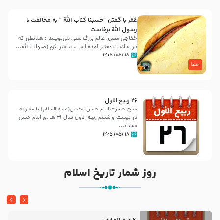
عُمَر با گفتن “حسبنا كتاب اللّه ” به مخالفت با
رسول اللّه برخاست
خفاجی مصری عالم بزرگ سنی می‌نویسد : همانطور که
در احادیث معتبر آمده است، پیامبر اکرم (صلوات اللّه...
۱۸ /۰۵/ ۱۴۰۵
خلفا
26 ربيع الاول
صلح حضرت امام حسن مجتبی(علیه السلام) با معاویه
در بیست و ششم ربیع الاول سال 41 هـ .ق امام حسن
مجت...
۱۸ /۰۵/ ۱۴۰۵
روز شمار تاریخ اسلام