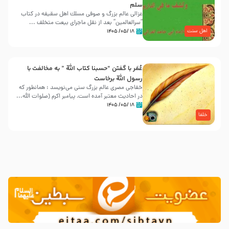
سلم
غزالی عالم بزرگ و صوفی مسلك اهل سقيفه در کتاب
“سرالعالمین” بعد از نقل ماجرای بیعت متخلف ...
اهل سنت
۱۸ /۰۵/ ۱۴۰۵
عُمَر با گفتن “حسبنا كتاب اللّه ” به مخالفت با
رسول اللّه برخاست
خفاجی مصری عالم بزرگ سنی می‌نویسد : همانطور که
در احادیث معتبر آمده است، پیامبر اکرم (صلوات اللّه...
۱۸ /۰۵/ ۱۴۰۵
خلفا