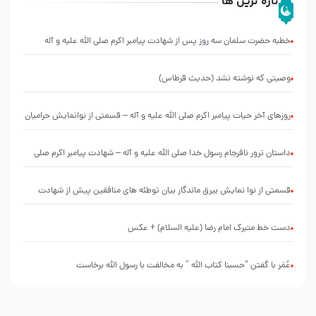
تازه ترین ها
خطبه حضرت سلمان سه روز پس از شهادت پیامبر اکرم صلی الله علیه و آله
وصیتی که نوشته نشد (حدیث قرطاس)
روزهای آخر حیات پیامبر اکرم صلی الله علیه و آله – قسمتی از نوانمایش حرامیان
در احرام – 1389
‌‌‌‌‌‌‌داستان ترور نافرجام رسول خدا صلی الله علیه و آله – شهادت پیامبر اکرم صلی
الله علیه و آله
قسمتی از نوا نمایش بیرق ماندگار بیان توطئه های منافقین پیش از شهادت
پیامبر اکرم صلی الله علیه و آله
دست خط متبرک امام رضا (علیه السلام) + عکس
عُمَر با گفتن “حسبنا كتاب اللّه ” به مخالفت با رسول اللّه برخاست