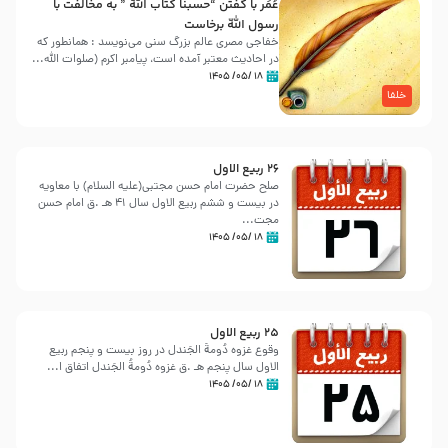
عُمَر با گفتن “حسبنا كتاب اللّه ” به مخالفت با
رسول اللّه برخاست
خفاجی مصری عالم بزرگ سنی می‌نویسد : همانطور که
در احادیث معتبر آمده است، پیامبر اکرم (صلوات اللّه...
۱۸ /۰۵/ ۱۴۰۵
خلفا
26 ربيع الاول
صلح حضرت امام حسن مجتبی(علیه السلام) با معاویه
در بیست و ششم ربیع الاول سال 41 هـ .ق امام حسن
مجت...
۱۸ /۰۵/ ۱۴۰۵
25 ربيع الاول
وقوع غزوه دُومةُ الجَندل در روز بیست و پنجم ربیع
الاول سال پنجم هـ .ق غزوه دُومةُ الجَندل اتفاق ا...
۱۸ /۰۵/ ۱۴۰۵