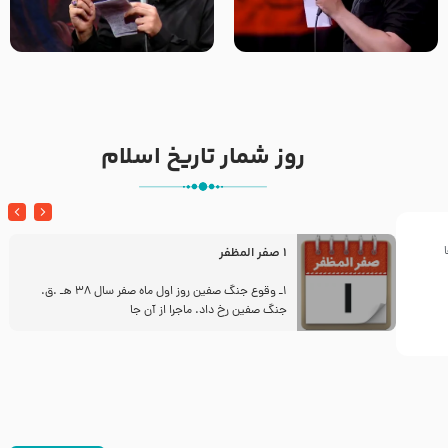
تک ، عبّاس، صاحب دل‌هاست –
من غلام نوکراتم من عاشق
حاج حنیف طاهری – عزاداری شب
کربلاتم – شور زمینه – شب هفتم
تاسوعا 1405
– محرم 1397 – کربلایی
محمدحسین پویانفر
روز شمار تاریخ اسلام
1 صفر المظفر
ز
1ـ وقوع جنگ صفین روز اول ماه صفر سال 38 هـ .ق.
جنگ صفین رخ داد. ماجرا از آن جا