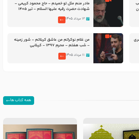
شب
مادر منم مثل تو خمیدم – حاج محمود کریمی –
شهادت حضرت رقیه علیها السلام – تیر ۱۴۰۵
هیئت رایة العباس علیه السلام
۱۲ مرداد ۱۴۰۵
ری
من غلام نوکراتم من عاشق کربلاتم – شور زمینه
– شب هفتم – محرم 1397 – کربلایی
محمدحسین پویانفر
۱۱ مرداد ۱۴۰۵
همه کتاب ها