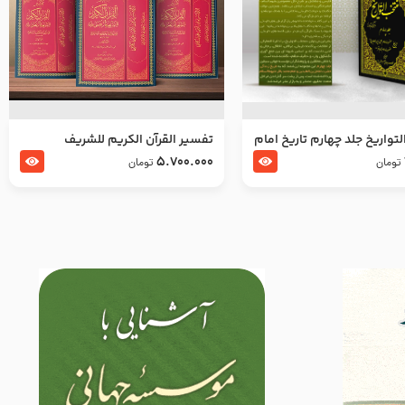
تواریخ جلد چهارم تاریخ امام
تفسير القرآن الكريم للشريف
بدین و امام محمد باقر
المرتضي قدس سرّه
5.700.000
تومان
تومان
لسلام