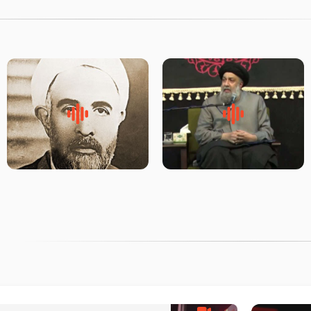
لقب حضرت رقیه سلام الله علیها
روضه‌ی مجلس یزید ملعون و
به چه معناست – حجت الاسلام
اسارت اهل‌بیت علیهم‌السلام –
علوی تهرانی
مرحوم حجت‌الاسلام شیخ علی
محدث زاده