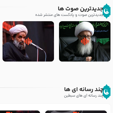
جدیدترین صوت ها
جدیدترین صوت و پادکست های منتشر شده
زوّار اربعین امام حسین (علیه
روضه جانسوز پاره های جگر امام
السلام) با این اشتیاق به زیارت
حسن مجتبی علیه السلام-حجت
بروند – آیت الله وحید خراسانی
الاسلام بندانی
چند رسانه ای ها
چند رسانه ای های سبطین