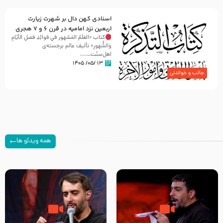
اسنادی کهن دال بر شهرت زیارت
اربعین نزد امامیه در قرن ۶ و ۷ هجری
کتاب «العَلَمُ المَشهور في فَوائِدِ فَضلِ الأيّامِ
وَالشُّهورِ» تألیف عالم برجسته‌ی
اهل‌سنّت…...
۱۳ /۰۵/ ۱۴۰۵
جالب و خواندنی
همه ویدئو ها