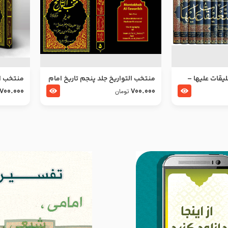
ليقات عليها –
منتخب التواریخ جلد پنجم تاریخ امام
منتخب ال
جعفر صادق و امام موسی بن جعفر
زین العا
700.000
700.000
تومان
علیهما السلام
علیهما ا