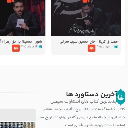
مصداق کربلا – حاج حسین سیب سرخی
شور ، حسینا! به‌ حق زهرا «أُنْظُ
عزاداری شب هفتم ماه محرّم 05
۱۲ مرداد ۱۴۰۵
۱۲ مرداد ۱۴۰۵
آخرین دستاورد ها
جدیدترین کتاب های انتشارات سبطین
کتاب گرانسنگ منتخب التواريخ، تألیف محمد هاشم
خراسانی، از جمله منابع تاریخی که در بردارنده تاریخ صدر
اسلام تا سده چهارم هجری قمری است.