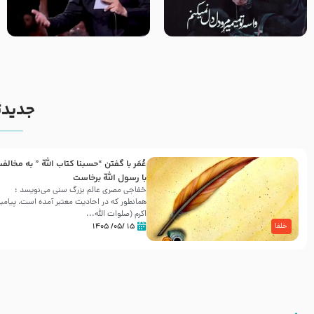
مصداق کربلا – حاج حسین سیب
شور ، حسینا! به‌ حق زهرا «أُنْظُرْ
سرخی
إِلَینا» – عزاداری شب هفتم ماه
محرّم 1405
جدیدت
عُمَر با گفتن “حسبنا كتاب اللّه ” به مخالف
با رسول اللّه برخاست
خفاجی مصری عالم بزرگ سنی می‌نویسد :
همانطور که در احادیث معتبر آمده است، پیامبر
اکرم (صلوات اللّه...
۱۵ /۰۵/ ۱۴۰۵
خلفا