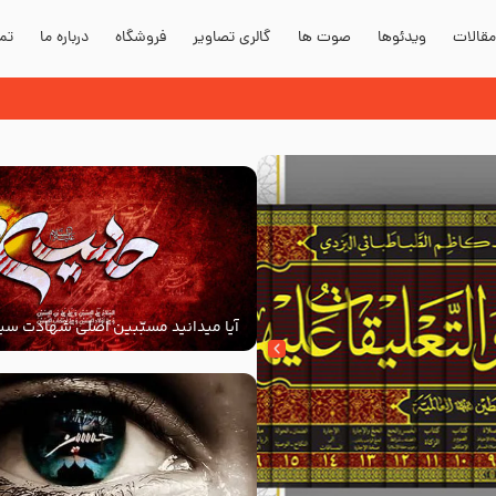
قالات
ویدئوها
صوت ها
گالری تصاویر
فروشگاه
درباره ما
تما
آیا میدانید مسبّبین اصلی شهادت سید
‌السلام کیانند؟