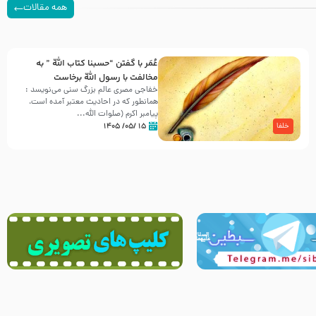
همه مقالات
عُمَر با گفتن “حسبنا كتاب اللّه ” به
مخالفت با رسول اللّه برخاست
خفاجی مصری عالم بزرگ سنی می‌نویسد :
همانطور که در احادیث معتبر آمده است،
پیامبر اکرم (صلوات اللّه...
۱۵ /۰۵/ ۱۴۰۵
خلفا