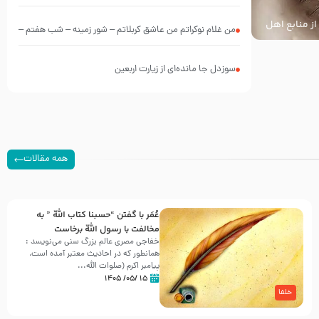
از منابع اهل
من غلام نوکراتم من عاشق کربلاتم – شور زمینه – شب هفتم –
محرم 1397 – کربلایی محمدحسین پویانفر
سوزدل جا مانده‌ای از زیارت اربعین
همه مقالات
عُمَر با گفتن “حسبنا كتاب اللّه ” به
مخالفت با رسول اللّه برخاست
خفاجی مصری عالم بزرگ سنی می‌نویسد :
همانطور که در احادیث معتبر آمده است،
پیامبر اکرم (صلوات اللّه...
۱۵ /۰۵/ ۱۴۰۵
خلفا