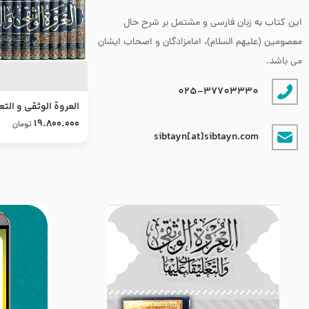
این کتاب به زبان فارسی و مشتمل بر شرح حال
معصومین (علیهم السلام)، امامزادگان و اصحاب ایشان
می باشد.
025-37703330
العروة الوثقى و التع
طرح جدید
19.800.000
تومان
sibtayn[at]sibtayn.com