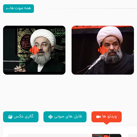
همه صوت ها
سلام جوانی که امام حسین علیه
زیارتی که اسباب رزق زیاد و عمر
السلام خودش جوابش را دادند
طولانی است حجت السلام حسین
-حجت الاسلام بندانی
یوسفی
ویدئو ها
فایل های صوتی
گالری عکس