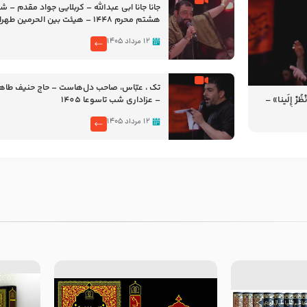
جانا جانا ابی عبدالله – کربلایی جواد مقدم – 
هشتم محرم 1448 – هیئت بین الحرمین طهران
۱۲ مرداد ۱۴۰۵
تک ، عبّاس، صاحب دل‌هاست – حاج حنیف طاه
رْ إِلَینا» –
– عزاداری شب تاسوعا 1405
14
۱۲ مرداد ۱۴۰۵