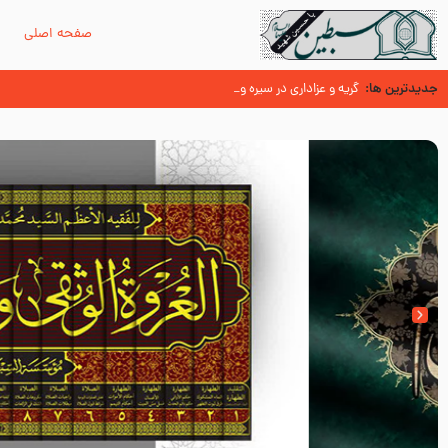
صفحه اصلی
م
جدیدترین ها:
سوزدل جا مانده‌ای از زیارت اربعین
گریه و عزاداری در سیره و سنت پیامبر از منابع اهل سنت
عُمَر با گفتن “حسبنا كتاب اللّه ” به مخالفت با رسول اللّه برخاست