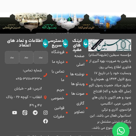
لینک
دسترسی
اطلاعات و نماد های
های
سریع
اعتماد
مفید
فروشگاه
مؤسسه سبطين (عليهماالسلام)
صفحه
با يقين به ضرورت بهره گیرى از
درباره ما
اصلی
فناورى اطلاع رسانى روز،
شماره تماس:
تماس با
وبسایت خود را در تاريخ 17
نوشته ها
37703330-025
ربيع الاول 1424 ق. همزمان با
ما
ویدئو ها
سالروز ميلاد حضرت رسول اكرم
آدرس: قم – خیابان
حریم
(صلی الله علیه و آله) افتتاح
صوت ها
انقلاب – کوچه 26 - پلاک
نمود و هم اكنون با زبان های
خصوصی
گالری
فارسی، عربى، انگلیسی،
47 و 49
قوانین
فرانسوی، آذری و ترکی
تصاویر
استانبولی فعال مى باشد. اين
مقررات
پايگاه اينترنتى مشتمل بر
قسمت هاى متنوع مى باشد.