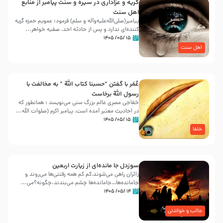
گریه و عزاداری در سیره و سنت پیامبر از منابع
اهل سنت
پیامبر(صلی‌الله‌علیه‌وآله و سلم) فرمود: عمویم حمزه گریه
کننده‌ای ندارد و پس از حادثه احد، صفیه خواهر...
۱۵ /۰۵/ ۱۴۰۵
اهل سنت
عُمَر با گفتن “حسبنا كتاب اللّه ” به مخالفت با
رسول اللّه برخاست
خفاجی مصری عالم بزرگ سنی می‌نویسد : همانطور که
در احادیث معتبر آمده است، پیامبر اکرم (صلوات اللّه...
۱۵ /۰۵/ ۱۴۰۵
خلفا
سوزدل جا مانده‌ای از زیارت اربعین
زائران راهی می‌شوند،کم‌ کم همه رفتنی‌ها می‌روند و
جامانده‌ها…جامانده‌ها چشم می‌بندند.چگونه؟می‌...
۱۴ /۰۵/ ۱۴۰۵
جالب و خواندنی