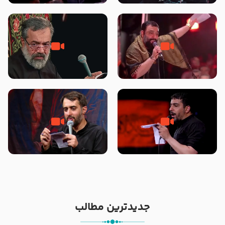
محرّم 1405
جانا جانا ابی عبدالله – کربلایی جواد
مادر منم مثل تو خمیدم – حاج
مقدم – شب هشتم محرم 1448 –
محمود کریمی – شهادت حضرت
هیئت بین الحرمین طهران
رقیه علیها السلام – تیر ۱۴۰۵
هیئت رایة العباس علیه السلام
تک ، عبّاس، صاحب دل‌هاست –
من غلام نوکراتم من عاشق کربلاتم
حاج حنیف طاهری – عزاداری شب
– شور زمینه – شب هفتم – محرم
تاسوعا 1405
1397 – کربلایی محمدحسین
پویانفر
جدیدترین مطالب