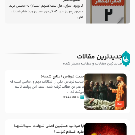
2 صفرالمظفر
1ـ ورود اسراى اهل بیت‌(علیهم السلام) به مجلس یزید
ملعون پس از این كه كاروان اسیران وارد شام شدند،
آنان
جدیدترین مقالات
جدیدترین مقالات و مطالب منتشر شده
حدیث قرطاس (منابع شیعه)
حدیث قرطاس، یکی از اشکالات مهم و اساسی است که
بر عمر بن خطاب گرفته شده است، این روایت ثابت
می‌کند که...
۱۶ /۰۵/ ۱۴۰۵
خلفا
آیا میدانید مسبّبین اصلی شهادت سیدالشهدا
علیه ‌السلام کیانند؟