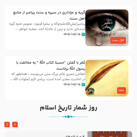
گریه و عزاداری در سیره و سنت پیامبر از منابع
اهل سنت
پیامبر(صلی‌الله‌علیه‌وآله و سلم) فرمود: عمویم حمزه گریه
کننده‌ای ندارد و پس از حادثه احد، صفیه خواهر...
۱۵ /۰۵/ ۱۴۰۵
اهل سنت
عُمَر با گفتن “حسبنا كتاب اللّه ” به مخالفت با
رسول اللّه برخاست
خفاجی مصری عالم بزرگ سنی می‌نویسد : همانطور که
در احادیث معتبر آمده است، پیامبر اکرم (صلوات اللّه...
۱۵ /۰۵/ ۱۴۰۵
خلفا
روز شمار تاریخ اسلام