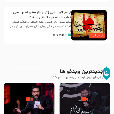
آیا میدانید اولین زائران مزار مطهر امام حسین
(علیه السلام) چه کسانی بودند؟
مرقد مطهر امام حسین (علیه السلام) و قتلگاه ایشان از
لحظه شهادت و حتی پیش از آن، همواره مورد توجه و
ز...
۱۴ /۰۵/ ۱۴۰۵
آیا میدانید؟
جدیدترین ویدئو ها
جدیدترین ویدئو و کلیپ های منتشر شده
مصداق کربلا – حاج حسین سیب
شور ، حسینا! به‌ حق زهرا «أُنْظُرْ
سرخی
إِلَینا» – عزاداری شب هفتم ماه