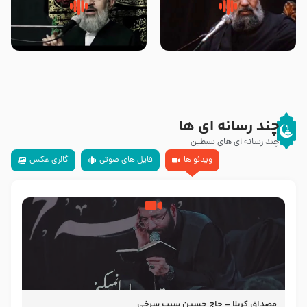
سلام جوانی که امام حسین علیه
زیارتی که اسباب رزق زیاد و عمر
السلام خودش جوابش را دادند
طولانی است حجت السلام حسین
-حجت الاسلام بندانی
یوسفی
چند رسانه ای ها
چند رسانه ای های سبطین
ویدئو ها
فایل های صوتی
گالری عکس
مصداق کربلا – حاج حسین سیب سرخی