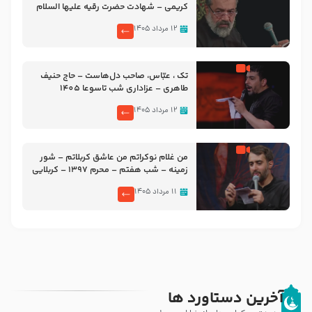
کریمی – شهادت حضرت رقیه علیها السلام
– تیر ۱۴۰۵ هیئت رایة العباس علیه السلام
۱۲ مرداد ۱۴۰۵
تک ، عبّاس، صاحب دل‌هاست – حاج حنیف
طاهری – عزاداری شب تاسوعا 1405
۱۲ مرداد ۱۴۰۵
من غلام نوکراتم من عاشق کربلاتم – شور
زمینه – شب هفتم – محرم 1397 – کربلایی
محمدحسین پویانفر
۱۱ مرداد ۱۴۰۵
آخرین دستاورد ها