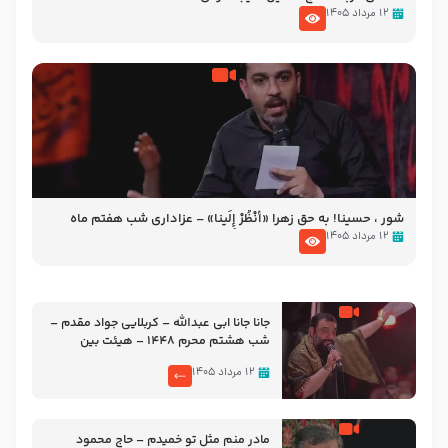
۱۲ مرداد ۱۴۰۵
شور ، حسینا! به‌ حق زهرا «أُنْظُرْ إِلَینا» – عزاداری شب هفتم ماه
محرّم 1405
۱۲ مرداد ۱۴۰۵
جانا جانا ابی عبدالله – کربلایی جواد مقدم –
شب هشتم محرم 1448 – هیئت بین
الحرمین طهران
۱۲ مرداد ۱۴۰۵
مادر منم مثل تو خمیدم – حاج محمود