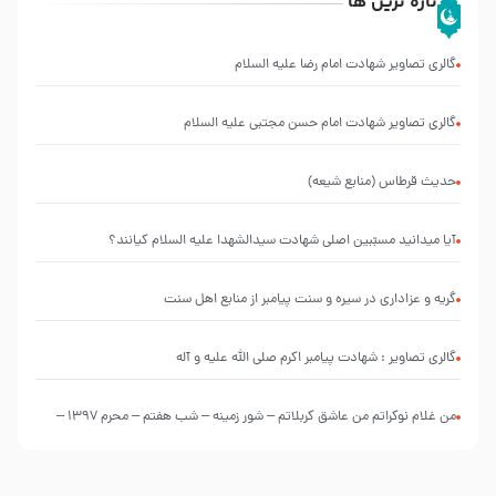
تازه ترین ها
گالری تصاویر شهادت امام رضا علیه السلام
گالری تصاویر شهادت امام حسن مجتبی علیه السلام
حدیث قرطاس (منابع شیعه)
آیا میدانید مسبّبین اصلی شهادت سیدالشهدا علیه ‌السلام کیانند؟
گریه و عزاداری در سیره و سنت پیامبر از منابع اهل سنت
گالری تصاویر : شهادت پیامبر اکرم صلی الله علیه و آله
من غلام نوکراتم من عاشق کربلاتم – شور زمینه – شب هفتم – محرم 1397 –
کربلایی محمدحسین پویانفر