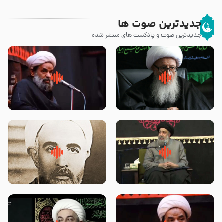
جدیدترین صوت ها
جدیدترین صوت و پادکست های منتشر شده
زوّار اربعین امام حسین (علیه
روضه جانسوز پاره های جگر امام
السلام) با این اشتیاق به زیارت
حسن مجتبی علیه السلام-حجت
بروند – آیت الله وحید خراسانی
الاسلام بندانی
لقب حضرت رقیه سلام الله علیها به
روضه‌ی مجلس یزید ملعون و
چه معناست – حجت الاسلام علوی
اسارت اهل‌بیت علیهم‌السلام –
تهرانی
مرحوم حجت‌الاسلام شیخ علی
محدث زاده