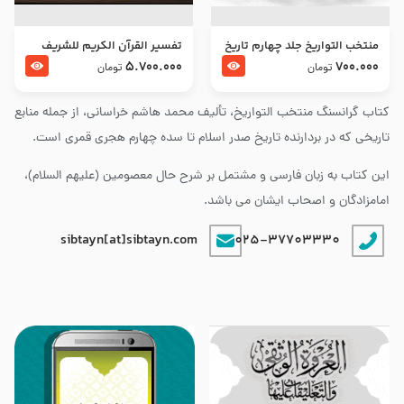
منتخب التواریخ جلد چهارم تاریخ
تفسير القرآن الكريم للشريف
امام زین العابدین و امام محمد
المرتضي قدس سرّه
5.700.000
700.000
تومان
تومان
باقر علیهما السلام
کتاب گرانسنگ منتخب التواريخ، تألیف محمد هاشم خراسانی، از جمله منابع
تاریخی که در بردارنده تاریخ صدر اسلام تا سده چهارم هجری قمری است.
این کتاب به زبان فارسی و مشتمل بر شرح حال معصومین (علیهم السلام)،
امامزادگان و اصحاب ایشان می باشد.
sibtayn[at]sibtayn.com
025-37703330