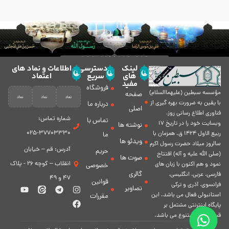
لینک
دسترسی
اطلاعات و نماد های
های
سریع
اعتماد
مفید
فروشگاه
مؤسسه سبطين (عليهماالسلام)
صفحه
با يقين به ضرورت بهره گیرى از
درباره ما
اصلی
فناورى اطلاع رسانى روز،
شماره تماس:
تماس با
وبسایت خود را در تاريخ 17
نوشته ها
37703330-025
ربيع الاول 1424 ق. همزمان با
ما
ویدئو ها
سالروز ميلاد حضرت رسول اكرم
آدرس: قم – خیابان
حریم
(صلی الله علیه و آله) افتتاح
صوت ها
انقلاب – کوچه 26 - پلاک
نمود و هم اكنون با زبان های
خصوصی
گالری
فارسی، عربى، انگلیسی،
47 و 49
قوانین
فرانسوی، آذری و ترکی
تصاویر
استانبولی فعال مى باشد. اين
مقررات
پايگاه اينترنتى مشتمل بر
قسمت هاى متنوع مى باشد.