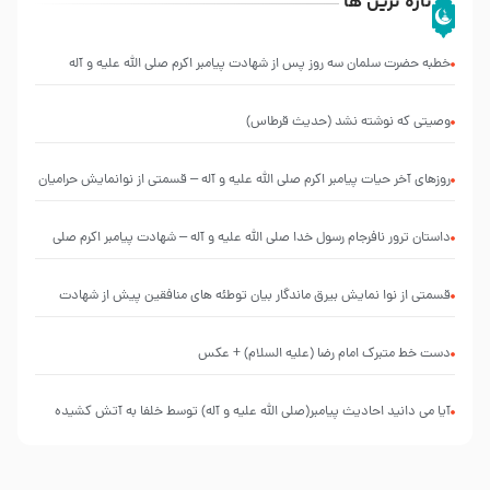
تازه ترین ها
خطبه حضرت سلمان سه روز پس از شهادت پیامبر اکرم صلی الله علیه و آله
وصیتی که نوشته نشد (حدیث قرطاس)
روزهای آخر حیات پیامبر اکرم صلی الله علیه و آله – قسمتی از نوانمایش حرامیان
در احرام – 1389
‌‌‌‌‌‌‌داستان ترور نافرجام رسول خدا صلی الله علیه و آله – شهادت پیامبر اکرم صلی
الله علیه و آله
قسمتی از نوا نمایش بیرق ماندگار بیان توطئه های منافقین پیش از شهادت
پیامبر اکرم صلی الله علیه و آله
دست خط متبرک امام رضا (علیه السلام) + عکس
آیا می دانید احادیث پیامبر(صلی الله علیه و آله) توسط خلفا به آتش کشیده
شد؟