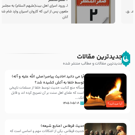
2 صفرالمظفر
1ـ ورود اسراى اهل بیت‌(علیهم السلام) به مجلس یزید
ملعون پس از این كه كاروان اسیران وارد شام شدند،
آنان
جدیدترین مقالات
جدیدترین مقالات و مطالب منتشر شده
آیا می دانید احادیث پیامبر(صلی الله علیه و آله)
توسط خلفا به آتش کشیده شد؟
مسأله منع کتابت حدیث توسط خلفا از مسلمات تاریخی
است که علمای اهل سنت بر آن تصریح کرده اند و قابل
انک...
۱۸ /۰۵/ ۱۴۰۵
آیا میدانید؟
حدیث قرطاس (منابع شیعه)
حدیث قرطاس، یکی از اشکالات مهم و اساسی است که