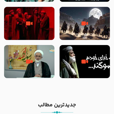
نوانمایش حرامیان در احرام – 1389
‌‌‌‌‌‌‌داستان ترور نافرجام رسول خدا
قسمتی از نوا نمایش بیرق ماندگار
صلی الله علیه و آله – شهادت
بیان توطئه های منافقین پیش از
پیامبر اکرم صلی الله علیه و آله
شهادت پیامبر اکرم صلی الله علیه
و آله
خطبه حضرت سلمان سه روز پس از
شهادت پیامبر اکرم صلی الله علیه
مادر داعش – حجت الاسلام جباری
و آله
جدیدترین مطالب