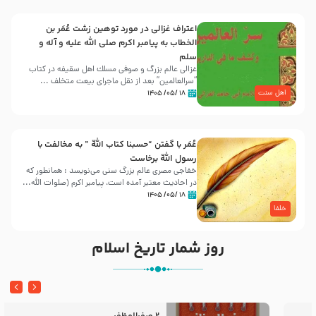
اعتراف غزالی در مورد توهین زشت عُمَر بن
الخطاب به پیامبر اکرم صلی الله علیه و آله و
سلم
غزالی عالم بزرگ و صوفی مسلك اهل سقيفه در کتاب
“سرالعالمین” بعد از نقل ماجرای بیعت متخلف ...
اهل سنت
۱۸ /۰۵/ ۱۴۰۵
عُمَر با گفتن “حسبنا كتاب اللّه ” به مخالفت با
رسول اللّه برخاست
خفاجی مصری عالم بزرگ سنی می‌نویسد : همانطور که
در احادیث معتبر آمده است، پیامبر اکرم (صلوات اللّه...
۱۸ /۰۵/ ۱۴۰۵
خلفا
روز شمار تاریخ اسلام