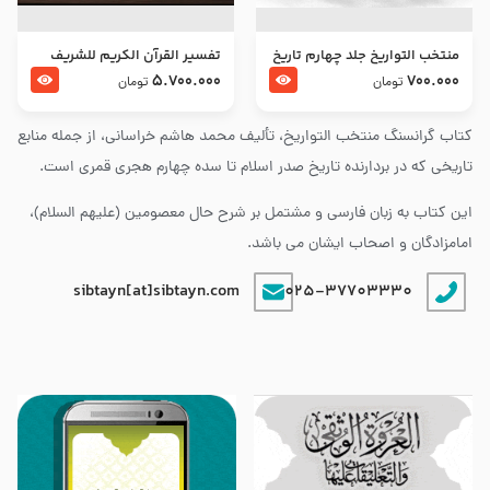
منتخب التواریخ جلد چهارم تاریخ
تفسير القرآن الكريم للشريف
امام زین العابدین و امام محمد
المرتضي قدس سرّه
5.700.000
700.000
تومان
تومان
باقر علیهما السلام
کتاب گرانسنگ منتخب التواريخ، تألیف محمد هاشم خراسانی، از جمله منابع
تاریخی که در بردارنده تاریخ صدر اسلام تا سده چهارم هجری قمری است.
این کتاب به زبان فارسی و مشتمل بر شرح حال معصومین (علیهم السلام)،
امامزادگان و اصحاب ایشان می باشد.
sibtayn[at]sibtayn.com
025-37703330