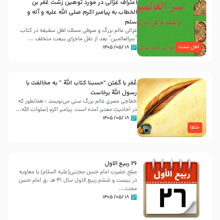
اعتراف غزالی در مورد توهین زشت عُمَر بن
الخطاب به پیامبر اکرم صلی الله علیه و آله و
سلم
غزالی عالم بزرگ و صوفی مسلك اهل سقيفه در کتاب
“سرالعالمین” بعد از نقل ماجرای بیعت متخلف ...
اهل سنت
۱۸ /۰۵/ ۱۴۰۵
عُمَر با گفتن “حسبنا كتاب اللّه ” به مخالفت با
رسول اللّه برخاست
خفاجی مصری عالم بزرگ سنی می‌نویسد : همانطور که
در احادیث معتبر آمده است، پیامبر اکرم (صلوات اللّه...
۱۸ /۰۵/ ۱۴۰۵
خلفا
26 ربيع الاول
صلح حضرت امام حسن مجتبی(علیه السلام) با معاویه
در بیست و ششم ربیع الاول سال 41 هـ .ق امام حسن
مجت...
۱۸ /۰۵/ ۱۴۰۵