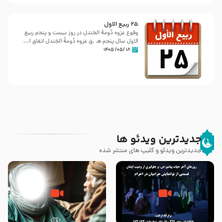
25 ربيع الاول
وقوع غزوه دُومةُ الجَندل در روز بیست و پنجم ربیع
الاول سال پنجم هـ .ق غزوه دُومةُ الجَندل اتفاق ا...
۱۸ /۰۵/ ۱۴۰۵
جدیدترین ویدئو ها
جدیدترین ویدئو و کلیپ های منتشر شده
روزهای آخر حیات پیامبر اکرم صلی
وصیتی که نوشته نشد (حدیث
الله علیه و آله – قسمتی از
قرطاس)