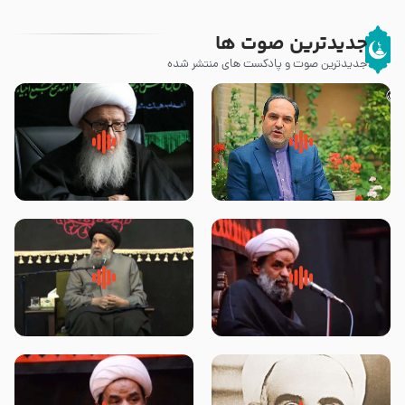
جدیدترین صوت ها
جدیدترین صوت و پادکست های منتشر شده
پیامبر صلی الله علیه وآله و سلم
زوّار اربعین امام حسین (علیه
فرمودند وای بر بچه های آخر
السلام) با این اشتیاق به زیارت
الزمان- دکتر هزار
بروند – آیت الله وحید خراسانی
روضه جانسوز پاره های جگر امام
لقب حضرت رقیه سلام الله علیها به
حسن مجتبی علیه السلام-حجت
چه معناست – حجت الاسلام علوی
الاسلام بندانی
تهرانی