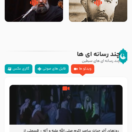
روضه‌ی مجلس یزید ملعون و
سلام جوانی که امام حسین علیه
اسارت اهل‌بیت علیهم‌السلام –
السلام خودش جوابش را دادند
مرحوم حجت‌الاسلام شیخ علی
-حجت الاسلام بندانی
محدث زاده
چند رسانه ای ها
چند رسانه ای های سبطین
ویدئو ها
فایل های صوتی
گالری عکس
روزهای آخر حیات پیامبر اکرم صلی الله علیه و آله – قسمتی از