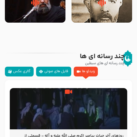
روضه‌ی مجلس یزید ملعون و
سلام جوانی که امام حسین علیه
اسارت اهل‌بیت علیهم‌السلام –
السلام خودش جوابش را دادند
مرحوم حجت‌الاسلام شیخ علی
-حجت الاسلام بندانی
محدث زاده
چند رسانه ای ها
چند رسانه ای های سبطین
ویدئو ها
فایل های صوتی
گالری عکس
روزهای آخر حیات پیامبر اکرم صلی الله علیه و آله – قسمتی از