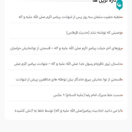
تازه ترین ها
خطبه حضرت سلمان سه روز پس از شهادت پیامبر اکرم صلی الله علیه و آله
وصیتی که نوشته نشد (حدیث قرطاس)
روزهای آخر حیات پیامبر اکرم صلی الله علیه و آله – قسمتی از نوانمایش حرامیان
در احرام – 1389
‌‌‌‌‌‌‌داستان ترور نافرجام رسول خدا صلی الله علیه و آله – شهادت پیامبر اکرم صلی
الله علیه و آله
قسمتی از نوا نمایش بیرق ماندگار بیان توطئه های منافقین پیش از شهادت
پیامبر اکرم صلی الله علیه و آله
دست خط متبرک امام رضا (علیه السلام) + عکس
آیا می دانید احادیث پیامبر(صلی الله علیه و آله) توسط خلفا به آتش کشیده
شد؟