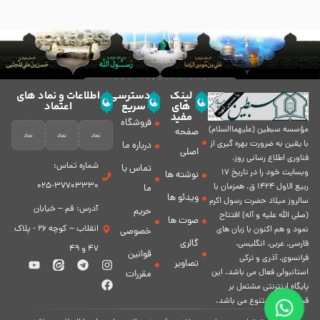
لینک
دسترسی
اطلاعات و نماد های
های
سریع
اعتماد
مفید
فروشگاه
مؤسسه سبطين (عليهماالسلام)
صفحه
با يقين به ضرورت بهره گیرى از
درباره ما
اصلی
فناورى اطلاع رسانى روز،
شماره تماس:
تماس با
وبسایت خود را در تاريخ 17
نوشته ها
37703330-025
ربيع الاول 1424 ق. همزمان با
ما
ویدئو ها
سالروز ميلاد حضرت رسول اكرم
آدرس: قم – خیابان
حریم
(صلی الله علیه و آله) افتتاح
صوت ها
انقلاب – کوچه 26 - پلاک
نمود و هم اكنون با زبان های
خصوصی
گالری
فارسی، عربى، انگلیسی،
47 و 49
قوانین
فرانسوی، آذری و ترکی
تصاویر
استانبولی فعال مى باشد. اين
مقررات
پايگاه اينترنتى مشتمل بر
قسمت هاى متنوع مى باشد.