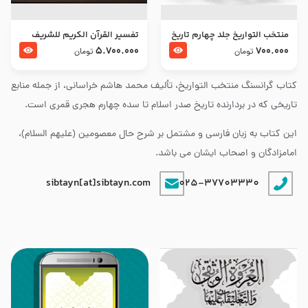
منتخب التواریخ جلد چهارم تاریخ
تفسير القرآن الكريم للشريف
امام زین العابدین و امام محمد
المرتضي قدس سرّه
5.700.000
700.000
تومان
تومان
باقر علیهما السلام
کتاب گرانسنگ منتخب التواريخ، تألیف محمد هاشم خراسانی، از جمله منابع
تاریخی که در بردارنده تاریخ صدر اسلام تا سده چهارم هجری قمری است.
این کتاب به زبان فارسی و مشتمل بر شرح حال معصومین (علیهم السلام)،
امامزادگان و اصحاب ایشان می باشد.
sibtayn[at]sibtayn.com
025-37703330