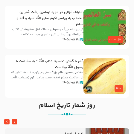
اعتراف غزالی در مورد توهین زشت عُمَر بن
الخطاب به پیامبر اکرم صلی الله علیه و آله و
سلم
غزالی عالم بزرگ و صوفی مسلك اهل سقيفه در کتاب
“سرالعالمین” بعد از نقل ماجرای بیعت متخلف ...
اهل سنت
۱۸ /۰۵/ ۱۴۰۵
عُمَر با گفتن “حسبنا كتاب اللّه ” به مخالفت با
رسول اللّه برخاست
خفاجی مصری عالم بزرگ سنی می‌نویسد : همانطور که
در احادیث معتبر آمده است، پیامبر اکرم (صلوات اللّه...
۱۸ /۰۵/ ۱۴۰۵
خلفا
روز شمار تاریخ اسلام