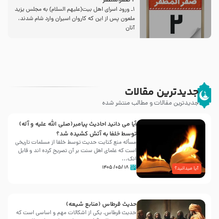
2 صفرالمظفر
1ـ ورود اسراى اهل بیت‌(علیهم السلام) به مجلس یزید
ملعون پس از این كه كاروان اسیران وارد شام شدند،
آنان
جدیدترین مقالات
جدیدترین مقالات و مطالب منتشر شده
آیا می دانید احادیث پیامبر(صلی الله علیه و آله)
توسط خلفا به آتش کشیده شد؟
مسأله منع کتابت حدیث توسط خلفا از مسلمات تاریخی
است که علمای اهل سنت بر آن تصریح کرده اند و قابل
انک...
۱۸ /۰۵/ ۱۴۰۵
آیا میدانید؟
حدیث قرطاس (منابع شیعه)
حدیث قرطاس، یکی از اشکالات مهم و اساسی است که