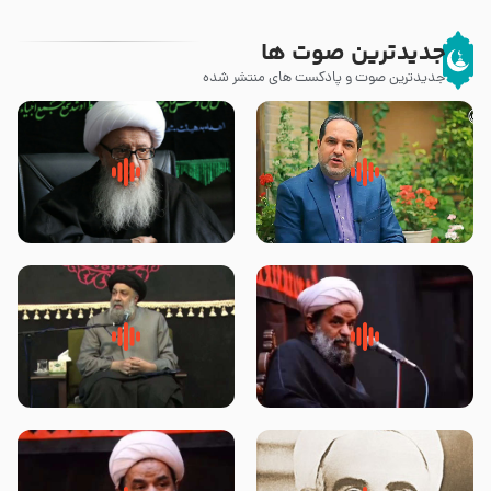
جدیدترین صوت ها
جدیدترین صوت و پادکست های منتشر شده
پیامبر صلی الله علیه وآله و سلم
زوّار اربعین امام حسین (علیه
فرمودند وای بر بچه های آخر
السلام) با این اشتیاق به زیارت
الزمان- دکتر هزار
بروند – آیت الله وحید خراسانی
روضه جانسوز پاره های جگر امام
لقب حضرت رقیه سلام الله علیها به
حسن مجتبی علیه السلام-حجت
چه معناست – حجت الاسلام علوی
الاسلام بندانی
تهرانی