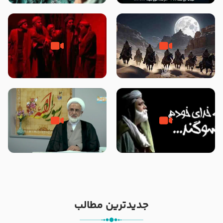
نوانمایش حرامیان در احرام – 1389
‌‌‌‌‌‌‌داستان ترور نافرجام رسول خدا
قسمتی از نوا نمایش بیرق ماندگار
صلی الله علیه و آله – شهادت
بیان توطئه های منافقین پیش از
پیامبر اکرم صلی الله علیه و آله
شهادت پیامبر اکرم صلی الله علیه
و آله
خطبه حضرت سلمان سه روز پس از
شهادت پیامبر اکرم صلی الله علیه
مادر داعش – حجت الاسلام جباری
و آله
جدیدترین مطالب