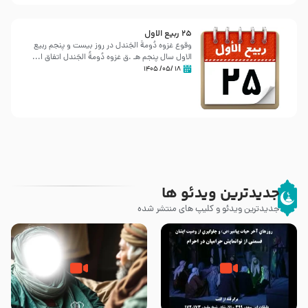
25 ربيع الاول
وقوع غزوه دُومةُ الجَندل در روز بیست و پنجم ربیع
الاول سال پنجم هـ .ق غزوه دُومةُ الجَندل اتفاق ا...
۱۸ /۰۵/ ۱۴۰۵
جدیدترین ویدئو ها
جدیدترین ویدئو و کلیپ های منتشر شده
روزهای آخر حیات پیامبر اکرم صلی
وصیتی که نوشته نشد (حدیث
الله علیه و آله – قسمتی از
قرطاس)