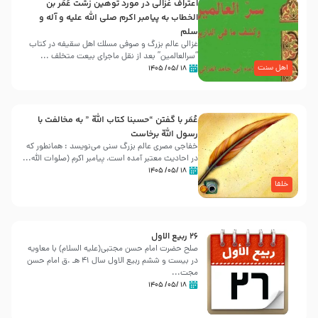
اعتراف غزالی در مورد توهین زشت عُمَر بن
الخطاب به پیامبر اکرم صلی الله علیه و آله و
سلم
غزالی عالم بزرگ و صوفی مسلك اهل سقيفه در کتاب
“سرالعالمین” بعد از نقل ماجرای بیعت متخلف ...
اهل سنت
۱۸ /۰۵/ ۱۴۰۵
عُمَر با گفتن “حسبنا كتاب اللّه ” به مخالفت با
رسول اللّه برخاست
خفاجی مصری عالم بزرگ سنی می‌نویسد : همانطور که
در احادیث معتبر آمده است، پیامبر اکرم (صلوات اللّه...
۱۸ /۰۵/ ۱۴۰۵
خلفا
26 ربيع الاول
صلح حضرت امام حسن مجتبی(علیه السلام) با معاویه
در بیست و ششم ربیع الاول سال 41 هـ .ق امام حسن
مجت...
۱۸ /۰۵/ ۱۴۰۵