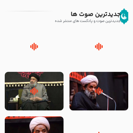
جدیدترین صوت ها
جدیدترین صوت و پادکست های منتشر شده
پیامبر صلی الله علیه وآله و سلم
زوّار اربعین امام حسین (علیه
فرمودند وای بر بچه های آخر
السلام) با این اشتیاق به زیارت
الزمان- دکتر هزار
بروند – آیت الله وحید خراسانی
روضه جانسوز پاره های جگر امام
لقب حضرت رقیه سلام الله علیها به
حسن مجتبی علیه السلام-حجت
چه معناست – حجت الاسلام علوی
الاسلام بندانی
تهرانی