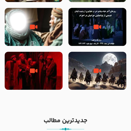
الله سید علی میلانی
شیخ حسین غیب غلامی
روزهای آخر حیات پیامبر اکرم صلی
وصیتی که نوشته نشد (حدیث
الله علیه و آله – قسمتی از
قرطاس)
نوانمایش حرامیان در احرام – 1389
‌‌‌‌‌‌‌داستان ترور نافرجام رسول خدا
قسمتی از نوا نمایش بیرق ماندگار
صلی الله علیه و آله – شهادت
بیان توطئه های منافقین پیش از
پیامبر اکرم صلی الله علیه و آله
شهادت پیامبر اکرم صلی الله علیه
و آله
جدیدترین مطالب