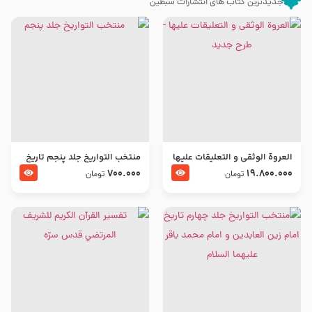
جدیدترین کتاب های انتشارات سبطین
العروة الوثقى و التعليقات عليها
منتخب التواریخ جلد پنجم تاریخ
– طرح جدید
امام جعفر صادق و امام موسی
700.000
19.800.000
تومان
تومان
بن جعفر علیهما السلام