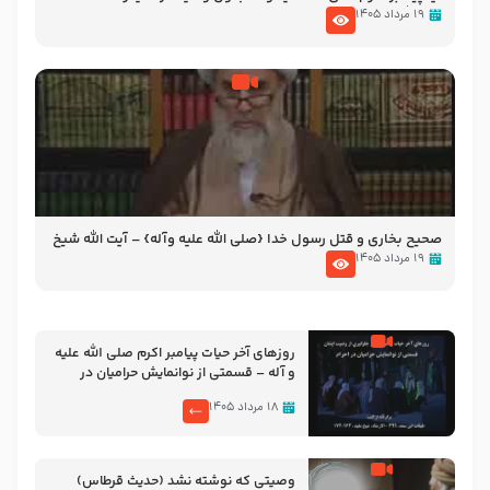
آیت الله سید علی میلانی
۱۹ مرداد ۱۴۰۵
صحیح بخاری و قتل رسول‌ خدا {صلی ‌الله علیه‌ وآله} – آیت الله شیخ
حسین غیب غلامی
۱۹ مرداد ۱۴۰۵
روزهای آخر حیات پیامبر اکرم صلی الله علیه
و آله – قسمتی از نوانمایش حرامیان در
احرام – 1389
۱۸ مرداد ۱۴۰۵
وصیتی که نوشته نشد (حدیث قرطاس)