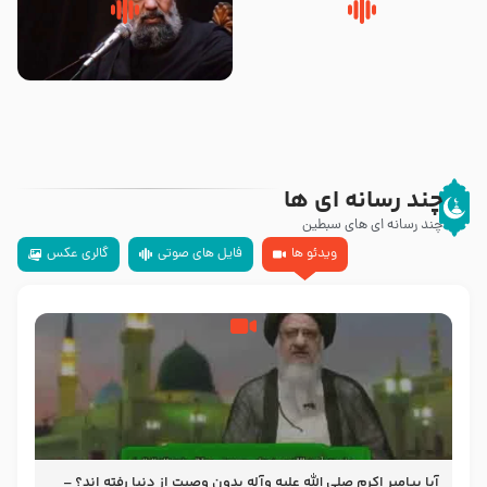
روضه‌ی مجلس یزید ملعون و
سلام جوانی که امام حسین علیه
اسارت اهل‌بیت علیهم‌السلام –
السلام خودش جوابش را دادند
مرحوم حجت‌الاسلام شیخ علی
-حجت الاسلام بندانی
محدث زاده
چند رسانه ای ها
چند رسانه ای های سبطین
ویدئو ها
فایل های صوتی
گالری عکس
آیا پیامبر اکرم صلی الله علیه وآله بدون وصیت از دنیا رفته ‌اند؟ –