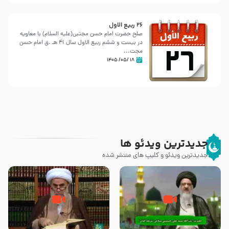
26 ربيع الاول
صلح حضرت امام حسن مجتبی(علیه السلام) با معاویه
در بیست و ششم ربیع الاول سال 41 هـ .ق امام حسن
مجت...
۱۸ /۰۵/ ۱۴۰۵
جدیدترین ویدئو ها
جدیدترین ویدئو و کلیپ های منتشر شده
آیا پیامبر اکرم صلی الله علیه وآله
صحیح بخاری و قتل رسول‌ خدا
بدون وصیت از دنیا رفته ‌اند؟ – آیت
{صلی ‌الله علیه‌ وآله} – آیت الله