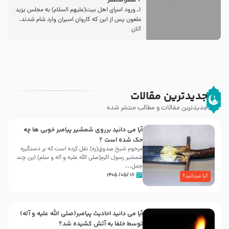
2 صفرالمظفر
1ـ ورود اسراى اهل بیت‌(علیهم السلام) به مجلس یزید
ملعون پس از این كه كاروان اسیران وارد شام شدند،
آنان
جدیدترین مقالات
جدیدترین مقالات و مطالب منتشر شده
آیا می دانید برروی شمشیر پیامبر خوبی ها چه
حک شده است ؟
مرحوم شیخ صدوق(ره) نقل کرده است که بر دستگیره
شمشیر رسول اکرم(صلی الله علیه و آله و سلم) این چند
جمل...
۱۸ /۰۵/ ۱۴۰۵
آیا میدانید؟
آیا می دانید احادیث پیامبر(صلی الله علیه و آله)
توسط خلفا به آتش کشیده شد؟