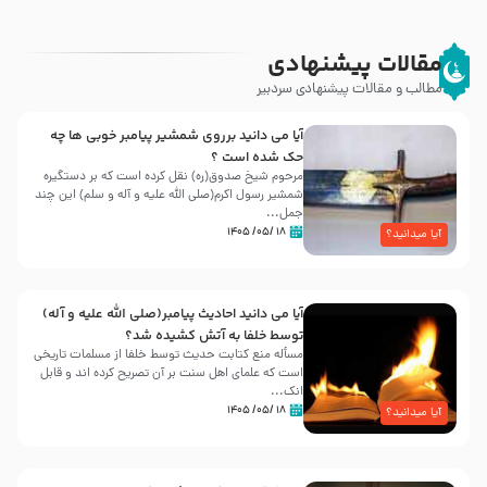
مقالات پیشنهادی
مطالب و مقالات پیشنهادی سردبیر
آیا می دانید برروی شمشیر پیامبر خوبی ها چه
حک شده است ؟
مرحوم شیخ صدوق(ره) نقل کرده است که بر دستگیره
شمشیر رسول اکرم(صلی الله علیه و آله و سلم) این چند
جمل...
۱۸ /۰۵/ ۱۴۰۵
آیا میدانید؟
آیا می دانید احادیث پیامبر(صلی الله علیه و آله)
توسط خلفا به آتش کشیده شد؟
مسأله منع کتابت حدیث توسط خلفا از مسلمات تاریخی
است که علمای اهل سنت بر آن تصریح کرده اند و قابل
انک...
۱۸ /۰۵/ ۱۴۰۵
آیا میدانید؟