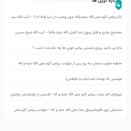
تازه ترین ها
آیا پیامبر اکرم صلی الله علیه وآله بدون وصیت از دنیا رفته ‌اند؟ – آیت الله سید
علی میلانی
صحیح بخاری و قتل رسول‌ خدا {صلی ‌الله علیه‌ وآله} – آیت الله شیخ حسین
غیب غلامی
آیا می دانید برروی شمشیر پیامبر خوبی ها چه حک شده است ؟
خطبه حضرت سلمان سه روز پس از شهادت پیامبر اکرم صلی الله علیه و آله
وصیتی که نوشته نشد (حدیث قرطاس)
روزهای آخر حیات پیامبر اکرم صلی الله علیه و آله – قسمتی از نوانمایش حرامیان
در احرام – 1389
‌‌‌‌‌‌‌داستان ترور نافرجام رسول خدا صلی الله علیه و آله – شهادت پیامبر اکرم صلی
الله علیه و آله