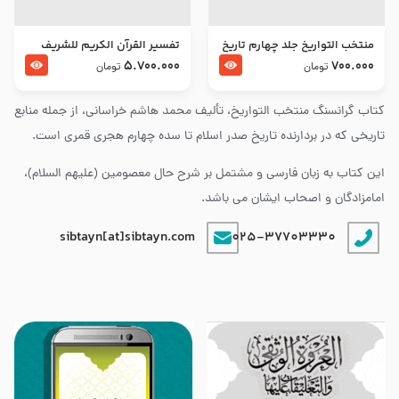
منتخب التواریخ جلد چهارم تاریخ
تفسير القرآن الكريم للشريف
امام زین العابدین و امام محمد
المرتضي قدس سرّه
5.700.000
700.000
تومان
تومان
باقر علیهما السلام
کتاب گرانسنگ منتخب التواريخ، تألیف محمد هاشم خراسانی، از جمله منابع
تاریخی که در بردارنده تاریخ صدر اسلام تا سده چهارم هجری قمری است.
این کتاب به زبان فارسی و مشتمل بر شرح حال معصومین (علیهم السلام)،
امامزادگان و اصحاب ایشان می باشد.
sibtayn[at]sibtayn.com
025-37703330