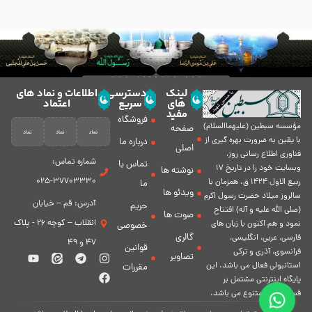
لینک
دسترسی
اطلاعات و نماد های
های
سریع
اعتماد
مفید
فروشگاه
مؤسسه سبطين (عليهماالسلام)
صفحه
با يقين به ضرورت بهره گیرى از
درباره ما
اصلی
فناورى اطلاع رسانى روز،
شماره تماس:
تماس با
وبسایت خود را در تاريخ 17
نوشته ها
37703330-025
ربيع الاول 1424 ق. همزمان با
ما
ویدئو ها
سالروز ميلاد حضرت رسول اكرم
آدرس: قم – خیابان
حریم
(صلی الله علیه و آله) افتتاح
صوت ها
انقلاب – کوچه 26 - پلاک
نمود و هم اكنون با زبان های
خصوصی
گالری
فارسی، عربى، انگلیسی،
47 و 49
قوانین
فرانسوی، آذری و ترکی
تصاویر
استانبولی فعال مى باشد. اين
مقررات
پايگاه اينترنتى مشتمل بر
قسمت هاى متنوع مى باشد.