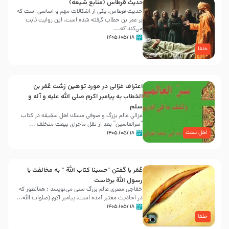
حدیث قرطاس (منابع شیعه)
حدیث قرطاس، یکی از اشکالات مهم و اساسی است که
بر عمر بن خطاب گرفته شده است، این روایت ثابت
می‌کند که...
۱۸ /۰۵/ ۱۴۰۵
خلفا
اعتراف غزالی در مورد توهین زشت عُمَر بن
الخطاب به پیامبر اکرم صلی الله علیه و آله و
سلم
غزالی عالم بزرگ و صوفی مسلك اهل سقيفه در کتاب
“سرالعالمین” بعد از نقل ماجرای بیعت متخلف ...
اهل سنت
۱۸ /۰۵/ ۱۴۰۵
عُمَر با گفتن “حسبنا كتاب اللّه ” به مخالفت با
رسول اللّه برخاست
خفاجی مصری عالم بزرگ سنی می‌نویسد : همانطور که
در احادیث معتبر آمده است، پیامبر اکرم (صلوات اللّه...
۱۸ /۰۵/ ۱۴۰۵
خلفا