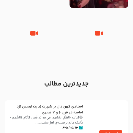
مقدم – شب هشتم محرم 1448 –
محمود کریمی – شهادت حضرت
هیئت بین الحرمین طهران
رقیه علیها السلام – تیر ۱۴۰۵
هیئت رایة العباس علیه السلام
تک ، عبّاس، صاحب دل‌هاست –
من غلام نوکراتم من عاشق کربلاتم
حاج حنیف طاهری – عزاداری شب
– شور زمینه – شب هفتم – محرم
تاسوعا 1405
1397 – کربلایی محمدحسین
پویانفر
جدیدترین مطالب
اسنادی کهن دال بر شهرت زیارت اربعین نزد
امامیه در قرن ۶ و ۷ هجری
🔴کتاب «العَلَمُ المَشهور في فَوائِدِ فَضلِ الأيّامِ وَالشُّهورِ»
تألیف عالم برجسته‌ی اهل‌سنّت…...
۱۳ /۰۵/ ۱۴۰۵