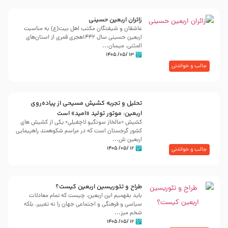
زائران اربعین حسینی
عاشقان و شیفتگان مکتب اهل بیت(ع) به مناسبت
اربعین حسینی سال ۱۴۴۲هجری قمری از استان‌های
المثنی، میسان...
۱۳ /۰۵/ ۱۴۰۵
جالب و خواندنی
تحلیل و تجربه کشیش مسیحی از پیاده‌روی
اربعین: موتور تولید «امید» است
کشیش «مالخاز سونگیو لاچفیلی» یکی از کشیش های
کشور گرجستان است که در مراسم شکوهمند راهپیمایی
اربعین ش...
۱۲ /۰۵/ ۱۴۰۵
جالب و خواندنی
طراح و تئوریسین اربعین کیست؟
باید بفهمیم این اربعین، چیست که تمام معادلات
سیاسی و فرهنگی و اجتماعی جهان را نه تغییر، بلکه
شخم میز...
۱۲ /۰۵/ ۱۴۰۵