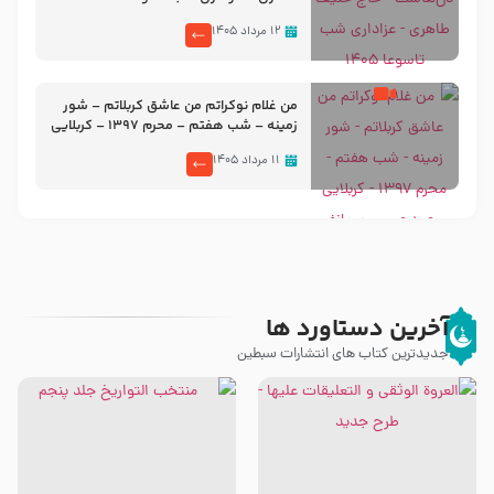
۱۲ مرداد ۱۴۰۵
من غلام نوکراتم من عاشق کربلاتم – شور
زمینه – شب هفتم – محرم 1397 – کربلایی
محمدحسین پویانفر
۱۱ مرداد ۱۴۰۵
آخرین دستاورد ها
جدیدترین کتاب های انتشارات سبطین