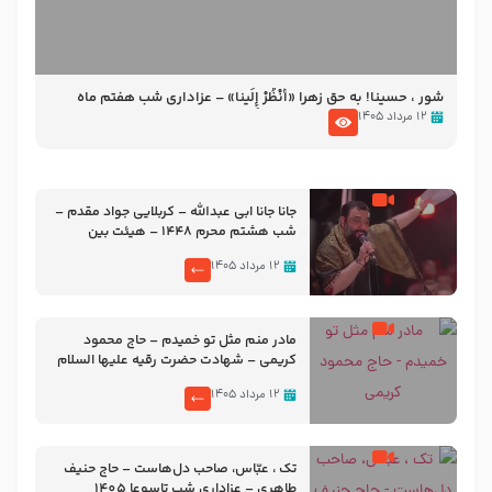
شور ، حسینا! به‌ حق زهرا «أُنْظُرْ إِلَینا» – عزاداری شب هفتم ماه
محرّم 1405
۱۲ مرداد ۱۴۰۵
جانا جانا ابی عبدالله – کربلایی جواد مقدم –
شب هشتم محرم 1448 – هیئت بین
الحرمین طهران
۱۲ مرداد ۱۴۰۵
مادر منم مثل تو خمیدم – حاج محمود
کریمی – شهادت حضرت رقیه علیها السلام
– تیر ۱۴۰۵ هیئت رایة العباس علیه السلام
۱۲ مرداد ۱۴۰۵
تک ، عبّاس، صاحب دل‌هاست – حاج حنیف
طاهری – عزاداری شب تاسوعا 1405