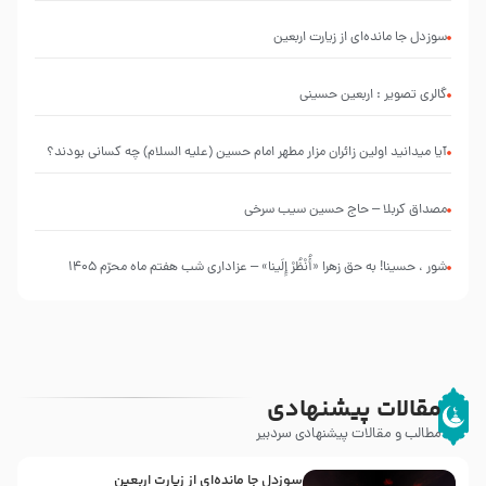
شهید
التعليقات
کربلایی محمدحسین پویانفر
انقلاب
عليها”
سوزدل جا مانده‌ای از زیارت اربعین
با
طرحی
بسیار
گالری تصویر : اربعین حسینی
زیبا و
شکیل
آیا میدانید اولین زائران مزار مطهر امام حسین (علیه السلام) چه کسانی بودند؟
مصداق کربلا – حاج حسین سیب سرخی
شور ، حسینا! به‌ حق زهرا «أُنْظُرْ إِلَینا» – عزاداری شب هفتم ماه محرّم 1405
مقالات پیشنهادی
مطالب و مقالات پیشنهادی سردبیر
سوزدل جا مانده‌ای از زیارت اربعین