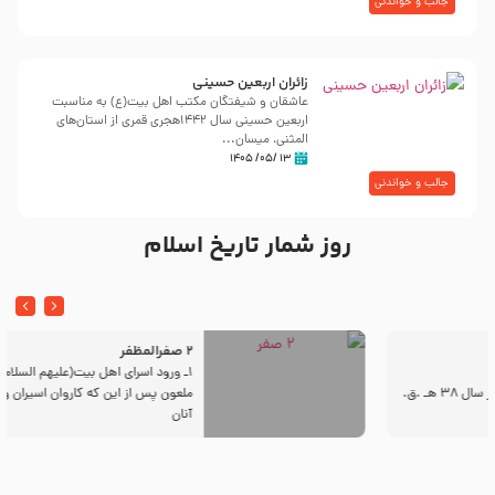
جالب و خواندنی
زائران اربعین حسینی
عاشقان و شیفتگان مکتب اهل بیت(ع) به مناسبت
اربعین حسینی سال ۱۴۴۲هجری قمری از استان‌های
المثنی، میسان...
۱۳ /۰۵/ ۱۴۰۵
جالب و خواندنی
روز شمار تاریخ اسلام
2 صفرالمظفر
1ـ ورود اسراى اهل بیت‌(علیهم السلام) به مجلس یزید
ملعون پس از این كه كاروان اسیران وارد شام شدند،
آنان