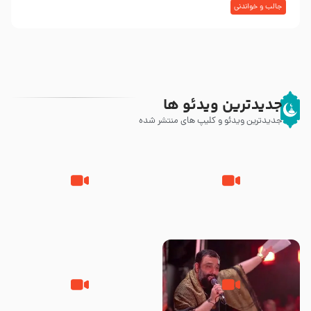
جالب و خواندنی
جدیدترین ویدئو ها
جدیدترین ویدئو و کلیپ های منتشر شده
مصداق کربلا – حاج حسین سیب
شور ، حسینا! به‌ حق زهرا «أُنْظُرْ
سرخی
إِلَینا» – عزاداری شب هفتم ماه
محرّم 1405
جانا جانا ابی عبدالله – کربلایی جواد
مادر منم مثل تو خمیدم – حاج