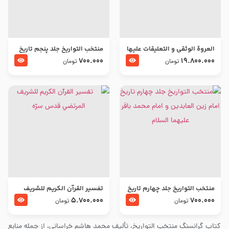
العروة الوثقى و التعليقات عليها
منتخب التواریخ جلد پنجم تاریخ
– طرح جدید
امام جعفر صادق و امام موسی
700.000
19.800.000
تومان
تومان
بن جعفر علیهما السلام
منتخب التواریخ جلد چهارم تاریخ
تفسير القرآن الكريم للشريف
امام زین العابدین و امام محمد
المرتضي قدس سرّه
5.700.000
700.000
تومان
تومان
باقر علیهما السلام
کتاب گرانسنگ منتخب التواريخ، تألیف محمد هاشم خراسانی، از جمله منابع