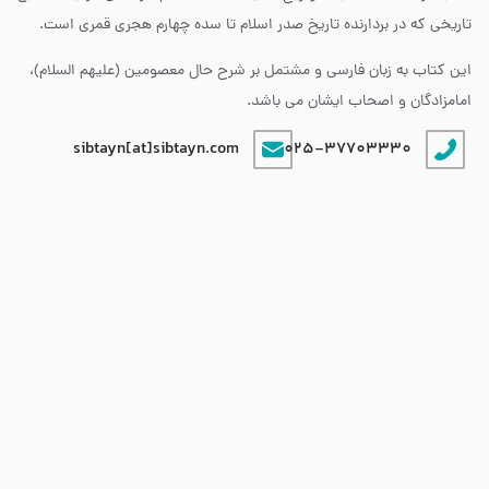
تاریخی که در بردارنده تاریخ صدر اسلام تا سده چهارم هجری قمری است.
این کتاب به زبان فارسی و مشتمل بر شرح حال معصومین (علیهم السلام)،
امامزادگان و اصحاب ایشان می باشد.
sibtayn[at]sibtayn.com
025-37703330