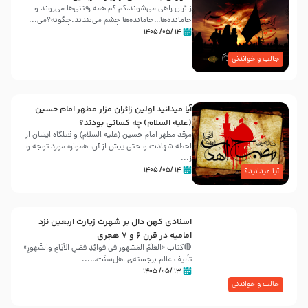
زائران راهی می‌شوند،کم‌ کم همه رفتنی‌ها می‌روند و
جامانده‌ها…جامانده‌ها چشم می‌بندند.چگونه؟می‌...
۱۴ /۰۵/ ۱۴۰۵
جالب و خواندنی
آیا میدانید اولین زائران مزار مطهر امام حسین
(علیه السلام) چه کسانی بودند؟
مرقد مطهر امام حسین (علیه السلام) و قتلگاه ایشان از
لحظه شهادت و حتی پیش از آن، همواره مورد توجه و
ز...
۱۴ /۰۵/ ۱۴۰۵
آیا میدانید؟
اسنادی کهن دال بر شهرت زیارت اربعین نزد
امامیه در قرن ۶ و ۷ هجری
🔴کتاب «العَلَمُ المَشهور في فَوائِدِ فَضلِ الأيّامِ وَالشُّهورِ»
تألیف عالم برجسته‌ی اهل‌سنّت…...
۱۳ /۰۵/ ۱۴۰۵
جالب و خواندنی