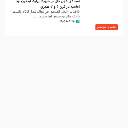
اسنادی کهن دال بر شهرت زیارت اربعین نزد
امامیه در قرن ۶ و ۷ هجری
🔴کتاب «العَلَمُ المَشهور في فَوائِدِ فَضلِ الأيّامِ وَالشُّهورِ»
تألیف عالم برجسته‌ی اهل‌سنّت…...
۱۳ /۰۵/ ۱۴۰۵
جالب و خواندنی