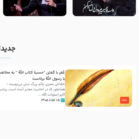
مصداق کربلا – حاج حسین سیب
شور ، حسینا! به‌ حق زهرا «أُنْظُرْ
سرخی
إِلَینا» – عزاداری شب هفتم ماه
محرّم 1405
جدیدت
عُمَر با گفتن “حسبنا كتاب اللّه ” به مخالف
با رسول اللّه برخاست
خفاجی مصری عالم بزرگ سنی می‌نویسد :
همانطور که در احادیث معتبر آمده است، پیامبر
اکرم (صلوات اللّه...
۱۵ /۰۵/ ۱۴۰۵
خلفا