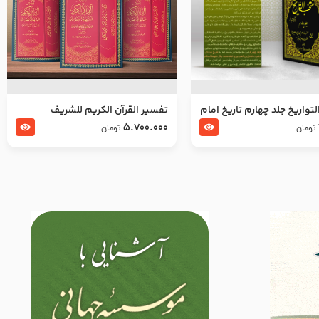
تواریخ جلد چهارم تاریخ امام
تفسير القرآن الكريم للشريف
بدین و امام محمد باقر
المرتضي قدس سرّه
5.700.000
تومان
تومان
لسلام