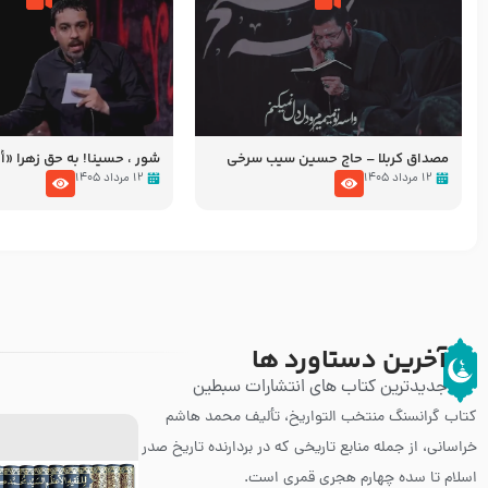
مصداق کربلا – حاج حسین سیب سرخی
شور ، حسینا! به‌ حق زهرا «أُنْظُ
عزاداری شب هفتم ماه محرّم 05
۱۲ مرداد ۱۴۰۵
۱۲ مرداد ۱۴۰۵
آخرین دستاورد ها
جدیدترین کتاب های انتشارات سبطین
کتاب گرانسنگ منتخب التواريخ، تألیف محمد هاشم
خراسانی، از جمله منابع تاریخی که در بردارنده تاریخ صدر
اسلام تا سده چهارم هجری قمری است.