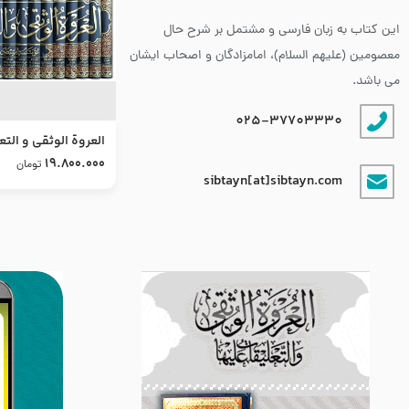
این کتاب به زبان فارسی و مشتمل بر شرح حال
معصومین (علیهم السلام)، امامزادگان و اصحاب ایشان
می باشد.
025-37703330
العروة الوثقى و التع
طرح جدید
19.800.000
تومان
sibtayn[at]sibtayn.com