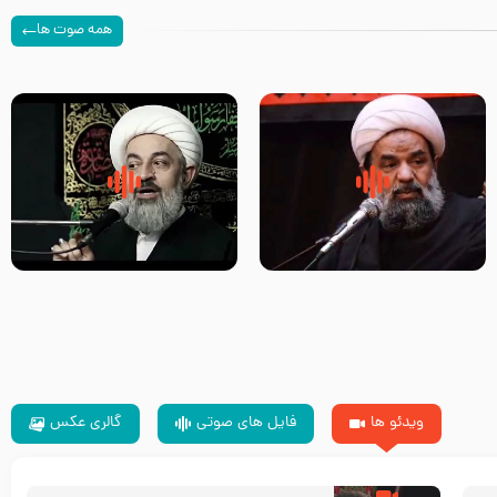
همه صوت ها
سلام جوانی که امام حسین علیه
زیارتی که اسباب رزق زیاد و عمر
السلام خودش جوابش را دادند
طولانی است حجت السلام حسین
-حجت الاسلام بندانی
یوسفی
ویدئو ها
فایل های صوتی
گالری عکس