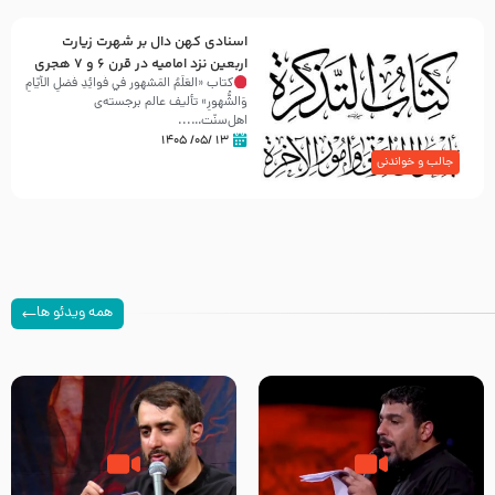
اسنادی کهن دال بر شهرت زیارت
اربعین نزد امامیه در قرن ۶ و ۷ هجری
کتاب «العَلَمُ المَشهور في فَوائِدِ فَضلِ الأيّامِ
وَالشُّهورِ» تألیف عالم برجسته‌ی
اهل‌سنّت…...
۱۳ /۰۵/ ۱۴۰۵
جالب و خواندنی
همه ویدئو ها