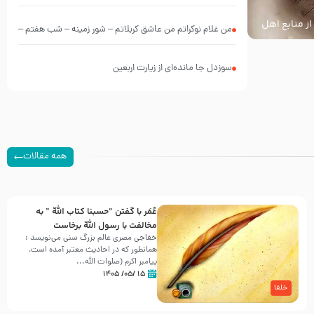
از منابع اهل
من غلام نوکراتم من عاشق کربلاتم – شور زمینه – شب هفتم –
محرم 1397 – کربلایی محمدحسین پویانفر
سوزدل جا مانده‌ای از زیارت اربعین
همه مقالات
عُمَر با گفتن “حسبنا كتاب اللّه ” به
مخالفت با رسول اللّه برخاست
خفاجی مصری عالم بزرگ سنی می‌نویسد :
همانطور که در احادیث معتبر آمده است،
پیامبر اکرم (صلوات اللّه...
۱۵ /۰۵/ ۱۴۰۵
خلفا