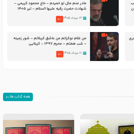
شب
مادر منم مثل تو خمیدم – حاج محمود کریمی –
شهادت حضرت رقیه علیها السلام – تیر ۱۴۰۵
هیئت رایة العباس علیه السلام
۱۲ مرداد ۱۴۰۵
ری
من غلام نوکراتم من عاشق کربلاتم – شور زمینه
– شب هفتم – محرم 1397 – کربلایی
محمدحسین پویانفر
۱۱ مرداد ۱۴۰۵
همه کتاب ها