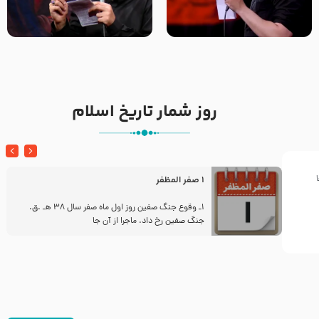
تک ، عبّاس، صاحب دل‌هاست –
من غلام نوکراتم من عاشق
حاج حنیف طاهری – عزاداری شب
کربلاتم – شور زمینه – شب هفتم
تاسوعا 1405
– محرم 1397 – کربلایی
محمدحسین پویانفر
روز شمار تاریخ اسلام
1 صفر المظفر
ز
1ـ وقوع جنگ صفین روز اول ماه صفر سال 38 هـ .ق.
جنگ صفین رخ داد. ماجرا از آن جا