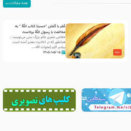
همه مقالات
عُمَر با گفتن “حسبنا كتاب اللّه ” به
مخالفت با رسول اللّه برخاست
خفاجی مصری عالم بزرگ سنی می‌نویسد :
همانطور که در احادیث معتبر آمده است،
پیامبر اکرم (صلوات اللّه...
۱۵ /۰۵/ ۱۴۰۵
خلفا