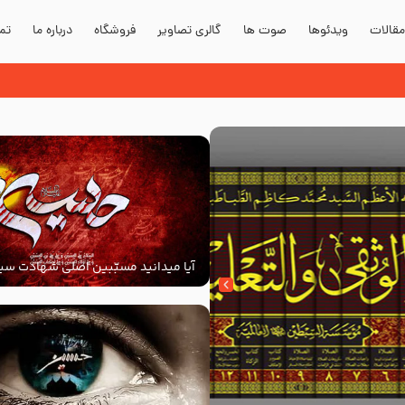
قالات
ویدئوها
صوت ها
گالری تصاویر
فروشگاه
درباره ما
تما
آیا میدانید مسبّبین اصلی شهادت سید
‌السلام کیانند؟