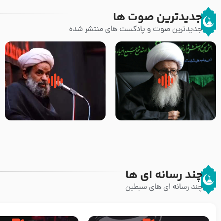
جدیدترین صوت ها
جدیدترین صوت و پادکست های منتشر شده
زوّار اربعین امام حسین (علیه
روضه جانسوز پاره های جگر امام
السلام) با این اشتیاق به زیارت
حسن مجتبی علیه السلام-حجت
بروند – آیت الله وحید خراسانی
الاسلام بندانی
چند رسانه ای ها
چند رسانه ای های سبطین