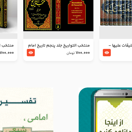
ليقات عليها –
منتخب التواریخ جلد پنجم تاریخ امام
منتخب ال
جعفر صادق و امام موسی بن جعفر
زین العا
700.000
700.000
تومان
علیهما السلام
علیهما ا