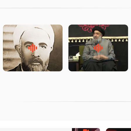
لقب حضرت رقیه سلام الله علیها
روضه‌ی مجلس یزید ملعون و
به چه معناست – حجت الاسلام
اسارت اهل‌بیت علیهم‌السلام –
علوی تهرانی
مرحوم حجت‌الاسلام شیخ علی
محدث زاده