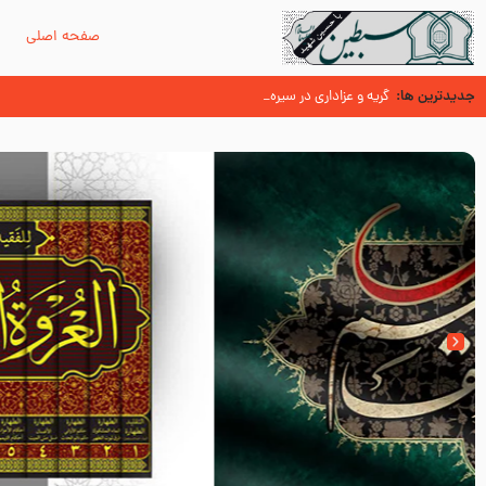
صفحه اصلی
م
جدیدترین ها:
سوزدل جا مانده‌ای از زیارت اربعین
گریه و عزاداری در سیره و سنت پیامبر از منابع اهل سنت
عُمَر با گفتن “حسبنا كتاب اللّه ” به مخالفت با رسول اللّه برخاست