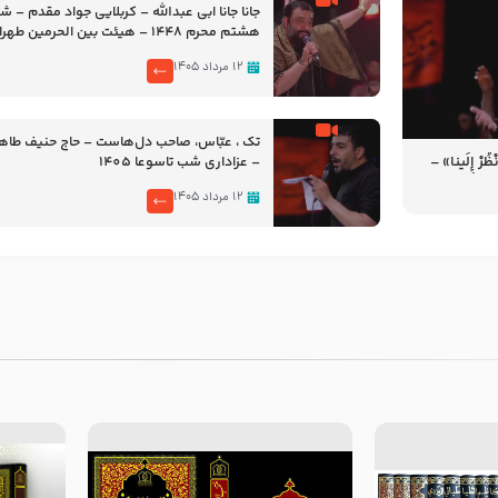
جانا جانا ابی عبدالله – کربلایی جواد مقدم – 
هشتم محرم 1448 – هیئت بین الحرمین طهران
۱۲ مرداد ۱۴۰۵
تک ، عبّاس، صاحب دل‌هاست – حاج حنیف طاه
رْ إِلَینا» –
– عزاداری شب تاسوعا 1405
14
۱۲ مرداد ۱۴۰۵