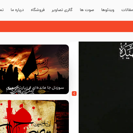
قالات
ویدئوها
صوت ها
گالری تصاویر
فروشگاه
درباره ما
تما
سوزدل جا مانده‌ای از زیارت اربعین