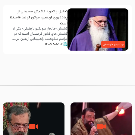
تحلیل و تجربه کشیش مسیحی از
پیاده‌روی اربعین: موتور تولید «امید»
است
کشیش «مالخاز سونگیو لاچفیلی» یکی از
کشیش های کشور گرجستان است که در
مراسم شکوهمند راهپیمایی اربعین ش...
۱۲ /۰۵/ ۱۴۰۵
جالب و خواندنی