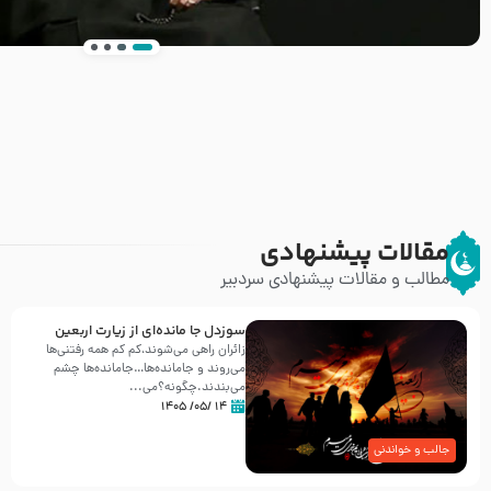
انتشار کتاب ” العروة الوثقى و التعليقات عليها” 
طرحی بسیار زیبا و شکیل
مقالات پیشنهادی
مطالب و مقالات پیشنهادی سردبیر
سوزدل جا مانده‌ای از زیارت اربعین
زائران راهی می‌شوند،کم‌ کم همه رفتنی‌ها
می‌روند و جامانده‌ها…جامانده‌ها چشم
می‌بندند.چگونه؟می‌...
۱۴ /۰۵/ ۱۴۰۵
جالب و خواندنی