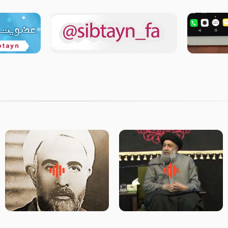
لقب حضرت رقیه سلام الله علیها
روضه‌ی مجلس یزید ملعون و
به چه معناست – حجت الاسلام
اسارت اهل‌بیت علیهم‌السلام –
علوی تهرانی
مرحوم حجت‌الاسلام شیخ علی
محدث زاده