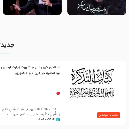
مصداق کربلا – حاج حسین سیب
شور ، حسینا! به‌ حق زهرا «أُنْظُرْ
سرخی
إِلَینا» – عزاداری شب هفتم ماه
محرّم 1405
جدیدت
اسنادی کهن دال بر شهرت زیارت اربعین
نزد امامیه در قرن ۶ و ۷ هجری
کتاب «العَلَمُ المَشهور في فَوائِدِ فَضلِ الأيّامِ
وَالشُّهورِ» تألیف عالم برجسته‌ی اهل‌سنّت…...
جالب و خواندنی
۱۳ /۰۵/ ۱۴۰۵