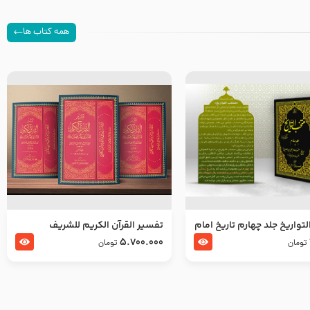
همه کتاب ها
تواریخ جلد چهارم تاریخ امام
تفسير القرآن الكريم للشريف
بدین و امام محمد باقر
المرتضي قدس سرّه
5.700.000
تومان
تومان
لسلام