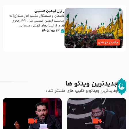
زائران اربعین حسینی
عاشقان و شیفتگان مکتب اهل بیت(ع) به
مناسبت اربعین حسینی سال ۱۴۴۲هجری
قمری از استان‌های المثنی، میسان...
۱۳ /۰۵/ ۱۴۰۵
جالب و خواندنی
جدیدترین ویدئو ها
جدیدترین ویدئو و کلیپ های منتشر شده