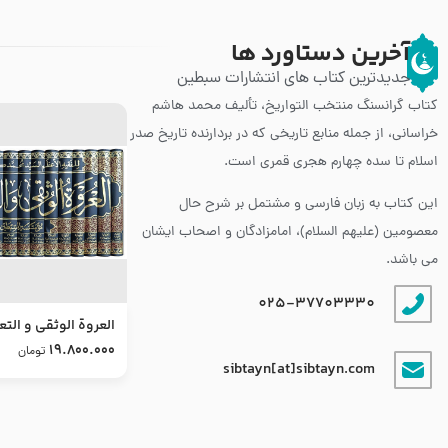
آخرین دستاورد ها
جدیدترین کتاب های انتشارات سبطین
کتاب گرانسنگ منتخب التواريخ، تألیف محمد هاشم
خراسانی، از جمله منابع تاریخی که در بردارنده تاریخ صدر
اسلام تا سده چهارم هجری قمری است.
این کتاب به زبان فارسی و مشتمل بر شرح حال
معصومین (علیهم السلام)، امامزادگان و اصحاب ایشان
می باشد.
025-37703330
العروة الوثقى و التع
طرح جدید
19.800.000
تومان
sibtayn[at]sibtayn.com