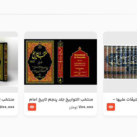
ليقات عليها –
منتخب التواریخ جلد پنجم تاریخ امام
منتخب ال
جعفر صادق و امام موسی بن جعفر
زین العا
700.000
700.000
تومان
علیهما السلام
علیهما ا