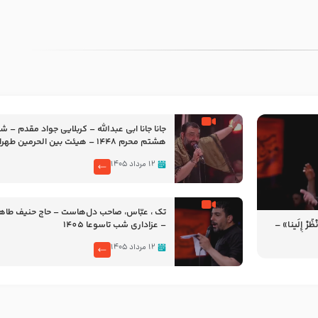
جانا جانا ابی عبدالله – کربلایی جواد مقدم – 
هشتم محرم 1448 – هیئت بین الحرمین طهران
۱۲ مرداد ۱۴۰۵
تک ، عبّاس، صاحب دل‌هاست – حاج حنیف طاه
رْ إِلَینا» –
– عزاداری شب تاسوعا 1405
14
۱۲ مرداد ۱۴۰۵