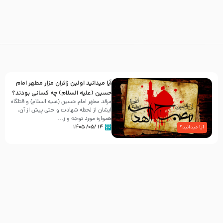
آیا میدانید اولین زائران مزار مطهر امام
حسین (علیه السلام) چه کسانی بودند؟
مرقد مطهر امام حسین (علیه السلام) و قتلگاه
ایشان از لحظه شهادت و حتی پیش از آن،
همواره مورد توجه و ز...
۱۴ /۰۵/ ۱۴۰۵
آیا میدانید؟