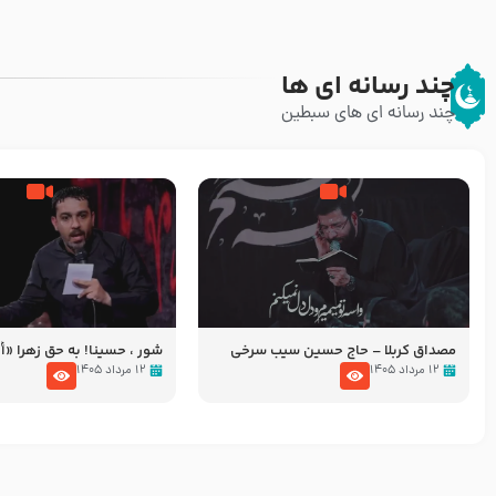
چند رسانه ای ها
چند رسانه ای های سبطین
مصداق کربلا – حاج حسین سیب سرخی
شور ، حسینا! به‌ حق زهرا «أُنْظُ
عزاداری شب هفتم ماه محرّم 05
۱۲ مرداد ۱۴۰۵
۱۲ مرداد ۱۴۰۵