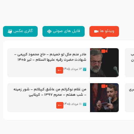
ویدئو ها
فایل های صوتی
گالری عکس
شب
مادر منم مثل تو خمیدم – حاج محمود کریمی –
شهادت حضرت رقیه علیها السلام – تیر ۱۴۰۵
هیئت رایة العباس علیه السلام
۱۲ مرداد ۱۴۰۵
ری
من غلام نوکراتم من عاشق کربلاتم – شور زمینه
– شب هفتم – محرم 1397 – کربلایی
محمدحسین پویانفر
۱۱ مرداد ۱۴۰۵