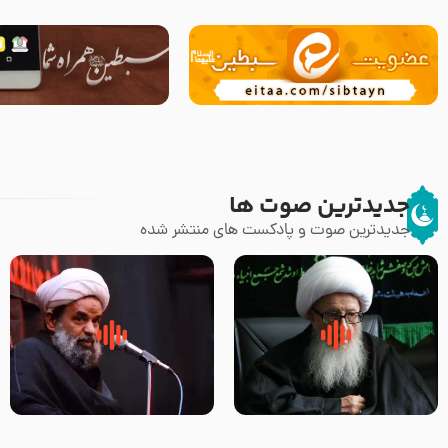
جدیدترین صوت ها
جدیدترین صوت و پادکست های منتشر شده
زوّار اربعین امام حسین (علیه
روضه جانسوز پاره های جگر امام
السلام) با این اشتیاق به زیارت
حسن مجتبی علیه السلام-حجت
بروند – آیت الله وحید خراسانی
الاسلام بندانی