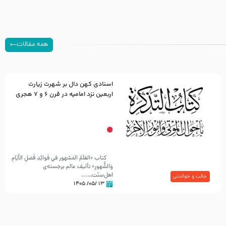
همه مقالات
اسنادی کهن دال بر شهرت زیارت
اربعین نزد امامیه در قرن ۶ و ۷ هجری
کتاب «العَلَمُ المَشهور في فَوائِدِ فَضلِ الأيّامِ
وَالشُّهورِ» تألیف عالم برجسته‌ی
اهل‌سنّت…...
جالب و خواندنی
۱۳ /۰۵/ ۱۴۰۵