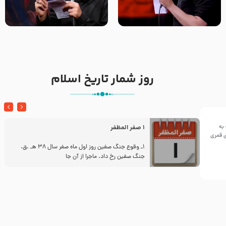
تک ، عبّاس، صاحب دل‌هاست –
من غلام نوکراتم من عاشق
حاج حنیف طاهری – عزاداری شب
کربلاتم – شور زمینه – شب هفتم
تاسوعا 1405
– محرم 1397 – کربلایی
محمدحسین پویانفر
روز شمار تاریخ اسلام
به
1 صفر المظفر
ینی سال ۱۴۴۲هجری قمری
ز
1ـ وقوع جنگ صفین روز اول ماه صفر سال 38 هـ .ق.
جنگ صفین رخ داد. ماجرا از آن جا