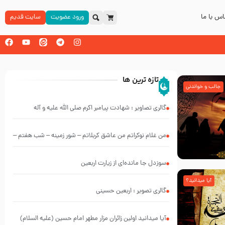
س با ما
ورود عضویت
سایت قدیم
تازه ترین ها
جالب و خواندنی
گالری تصاویر : شهادت پیامبر اکرم صلی الله علیه و آله
من غلام نوکراتم من عاشق کربلاتم – شور زمینه – شب هفتم –
محرم 1397 – کربلایی محمدحسین پویانفر
سوزدل جا مانده‌ای از زیارت اربعین
آیا میدانید؟
گالری تصویر : اربعین حسینی
آیا میدانید اولین زائران مزار مطهر امام حسین (علیه السلام)