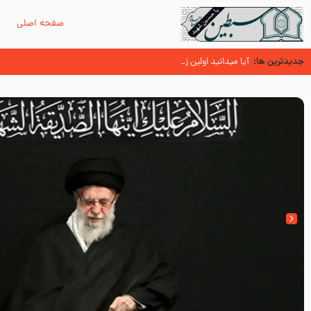
صفحه اصلی
م
جدیدترین ها:
زائران اربعین حسینی
اسنادی کهن دال بر شهرت زیارت اربعین نزد امامیه در قرن ۶ و ۷ هجری
آیا میدانید اولین زائران مزار مطهر امام حسین (علیه السلام) چه