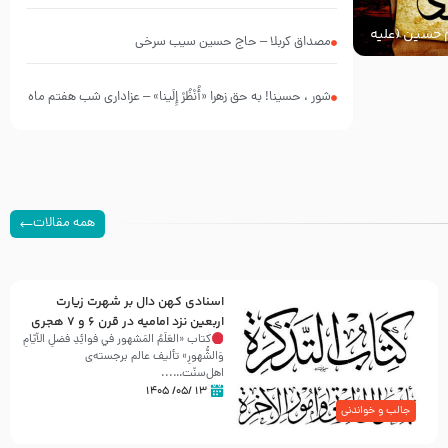
چه کسانی بودند؟
ام حسین (علیه
مصداق کربلا – حاج حسین سیب سرخی
شور ، حسینا! به‌ حق زهرا «أُنْظُرْ إِلَینا» – عزاداری شب هفتم ماه
محرّم 1405
همه مقالات
اسنادی کهن دال بر شهرت زیارت
اربعین نزد امامیه در قرن ۶ و ۷ هجری
کتاب «العَلَمُ المَشهور في فَوائِدِ فَضلِ الأيّامِ
وَالشُّهورِ» تألیف عالم برجسته‌ی
اهل‌سنّت…...
۱۳ /۰۵/ ۱۴۰۵
جالب و خواندنی