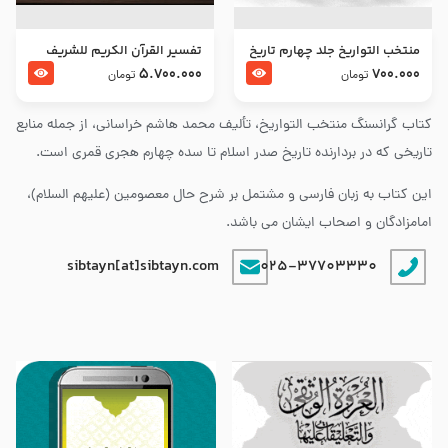
منتخب التواریخ جلد چهارم تاریخ
تفسير القرآن الكريم للشريف
امام زین العابدین و امام محمد
المرتضي قدس سرّه
5.700.000
700.000
تومان
تومان
باقر علیهما السلام
کتاب گرانسنگ منتخب التواريخ، تألیف محمد هاشم خراسانی، از جمله منابع
تاریخی که در بردارنده تاریخ صدر اسلام تا سده چهارم هجری قمری است.
این کتاب به زبان فارسی و مشتمل بر شرح حال معصومین (علیهم السلام)،
امامزادگان و اصحاب ایشان می باشد.
sibtayn[at]sibtayn.com
025-37703330