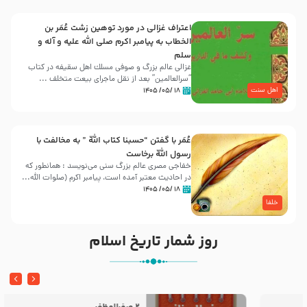
اعتراف غزالی در مورد توهین زشت عُمَر بن
الخطاب به پیامبر اکرم صلی الله علیه و آله و
سلم
غزالی عالم بزرگ و صوفی مسلك اهل سقيفه در کتاب
“سرالعالمین” بعد از نقل ماجرای بیعت متخلف ...
اهل سنت
۱۸ /۰۵/ ۱۴۰۵
عُمَر با گفتن “حسبنا كتاب اللّه ” به مخالفت با
رسول اللّه برخاست
خفاجی مصری عالم بزرگ سنی می‌نویسد : همانطور که
در احادیث معتبر آمده است، پیامبر اکرم (صلوات اللّه...
۱۸ /۰۵/ ۱۴۰۵
خلفا
روز شمار تاریخ اسلام