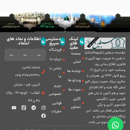
لینک
دسترسی
اطلاعات و نماد های
های
سریع
اعتماد
مفید
فروشگاه
مؤسسه سبطين (عليهماالسلام)
صفحه
با يقين به ضرورت بهره گیرى از
درباره ما
اصلی
فناورى اطلاع رسانى روز،
شماره تماس:
تماس با
وبسایت خود را در تاريخ 17
نوشته ها
37703330-025
ربيع الاول 1424 ق. همزمان با
ما
ویدئو ها
سالروز ميلاد حضرت رسول اكرم
آدرس: قم – خیابان
حریم
(صلی الله علیه و آله) افتتاح
صوت ها
انقلاب – کوچه 26 - پلاک
نمود و هم اكنون با زبان های
خصوصی
گالری
فارسی، عربى، انگلیسی،
47 و 49
قوانین
فرانسوی، آذری و ترکی
تصاویر
استانبولی فعال مى باشد. اين
مقررات
پايگاه اينترنتى مشتمل بر
قسمت هاى متنوع مى باشد.