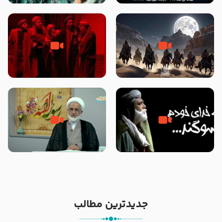
نوانمایش حرامیان در احرام – 1389
‌‌‌‌‌‌‌داستان ترور نافرجام رسول خدا
قسمتی از نوا نمایش بیرق ماندگار
صلی الله علیه و آله – شهادت
بیان توطئه های منافقین پیش از
پیامبر اکرم صلی الله علیه و آله
شهادت پیامبر اکرم صلی الله علیه
و آله
خطبه حضرت سلمان سه روز پس از
شهادت پیامبر اکرم صلی الله علیه
مادر داعش – حجت الاسلام جباری
و آله
جدیدترین مطالب