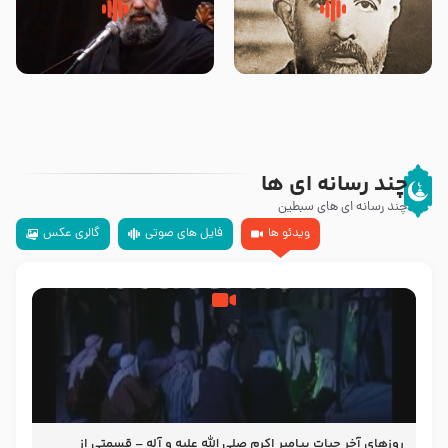
روضه‌ی مجلس یزید ملعون و
سلام جوانی که امام حسین علیه
اسارت اهل‌بیت علیهم‌السلام –
السلام خودش جوابش را دادند
مرحوم حجت‌الاسلام شیخ علی
-حجت الاسلام بندانی
محدث زاده
چند رسانه ای ها
چند رسانه ای های سبطین
ویدئو ها
فایل های صوتی
گالری عکس
روزهای آخر حیات پیامبر اکرم صلی الله علیه و آله – قسمتی از