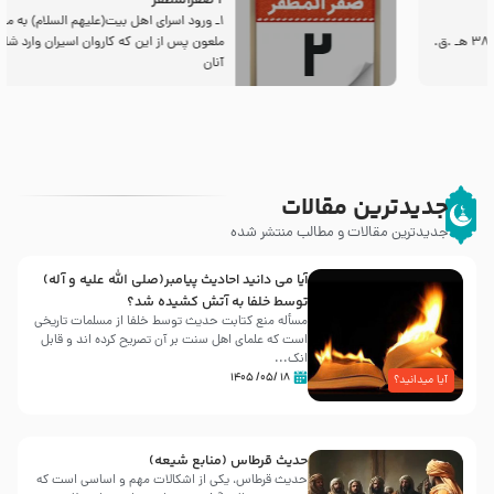
2 صفرالمظفر
1ـ ورود اسراى اهل بیت‌(علیهم السلام) به مجلس یزید
ملعون پس از این كه كاروان اسیران وارد شام شدند،
آنان
جدیدترین مقالات
جدیدترین مقالات و مطالب منتشر شده
آیا می دانید احادیث پیامبر(صلی الله علیه و آله)
توسط خلفا به آتش کشیده شد؟
مسأله منع کتابت حدیث توسط خلفا از مسلمات تاریخی
است که علمای اهل سنت بر آن تصریح کرده اند و قابل
انک...
۱۸ /۰۵/ ۱۴۰۵
آیا میدانید؟
حدیث قرطاس (منابع شیعه)
حدیث قرطاس، یکی از اشکالات مهم و اساسی است که