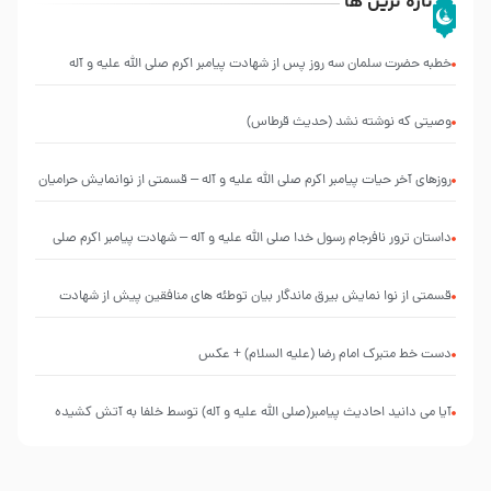
تازه ترین ها
خطبه حضرت سلمان سه روز پس از شهادت پیامبر اکرم صلی الله علیه و آله
وصیتی که نوشته نشد (حدیث قرطاس)
روزهای آخر حیات پیامبر اکرم صلی الله علیه و آله – قسمتی از نوانمایش حرامیان
در احرام – 1389
‌‌‌‌‌‌‌داستان ترور نافرجام رسول خدا صلی الله علیه و آله – شهادت پیامبر اکرم صلی
الله علیه و آله
قسمتی از نوا نمایش بیرق ماندگار بیان توطئه های منافقین پیش از شهادت
پیامبر اکرم صلی الله علیه و آله
دست خط متبرک امام رضا (علیه السلام) + عکس
آیا می دانید احادیث پیامبر(صلی الله علیه و آله) توسط خلفا به آتش کشیده
شد؟