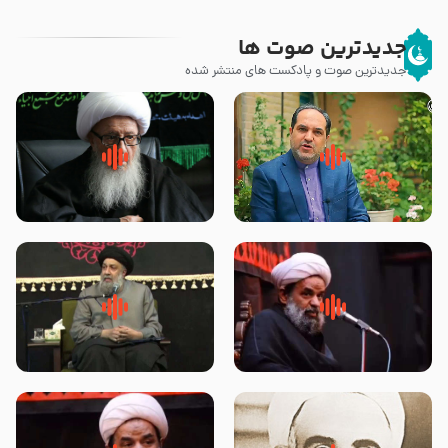
جدیدترین صوت ها
جدیدترین صوت و پادکست های منتشر شده
پیامبر صلی الله علیه وآله و سلم
زوّار اربعین امام حسین (علیه
فرمودند وای بر بچه های آخر
السلام) با این اشتیاق به زیارت
الزمان- دکتر هزار
بروند – آیت الله وحید خراسانی
روضه جانسوز پاره های جگر امام
لقب حضرت رقیه سلام الله علیها به
حسن مجتبی علیه السلام-حجت
چه معناست – حجت الاسلام علوی
الاسلام بندانی
تهرانی