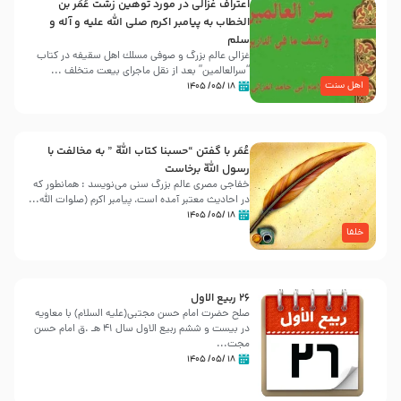
اعتراف غزالی در مورد توهین زشت عُمَر بن
الخطاب به پیامبر اکرم صلی الله علیه و آله و
سلم
غزالی عالم بزرگ و صوفی مسلك اهل سقيفه در کتاب
“سرالعالمین” بعد از نقل ماجرای بیعت متخلف ...
اهل سنت
۱۸ /۰۵/ ۱۴۰۵
عُمَر با گفتن “حسبنا كتاب اللّه ” به مخالفت با
رسول اللّه برخاست
خفاجی مصری عالم بزرگ سنی می‌نویسد : همانطور که
در احادیث معتبر آمده است، پیامبر اکرم (صلوات اللّه...
۱۸ /۰۵/ ۱۴۰۵
خلفا
26 ربيع الاول
صلح حضرت امام حسن مجتبی(علیه السلام) با معاویه
در بیست و ششم ربیع الاول سال 41 هـ .ق امام حسن
مجت...
۱۸ /۰۵/ ۱۴۰۵