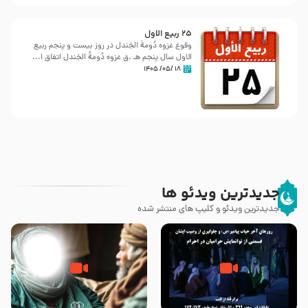
25 ربيع الاول
وقوع غزوه دُومةُ الجَندل در روز بیست و پنجم ربیع
الاول سال پنجم هـ .ق غزوه دُومةُ الجَندل اتفاق ا...
۱۸ /۰۵/ ۱۴۰۵
جدیدترین ویدئو ها
جدیدترین ویدئو و کلیپ های منتشر شده
روزهای آخر حیات پیامبر اکرم صلی
وصیتی که نوشته نشد (حدیث
الله علیه و آله – قسمتی از
قرطاس)