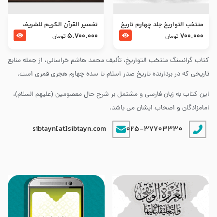
منتخب التواریخ جلد چهارم تاریخ
تفسير القرآن الكريم للشريف
امام زین العابدین و امام محمد
المرتضي قدس سرّه
5.700.000
700.000
تومان
تومان
باقر علیهما السلام
کتاب گرانسنگ منتخب التواريخ، تألیف محمد هاشم خراسانی، از جمله منابع
تاریخی که در بردارنده تاریخ صدر اسلام تا سده چهارم هجری قمری است.
این کتاب به زبان فارسی و مشتمل بر شرح حال معصومین (علیهم السلام)،
امامزادگان و اصحاب ایشان می باشد.
sibtayn[at]sibtayn.com
025-37703330