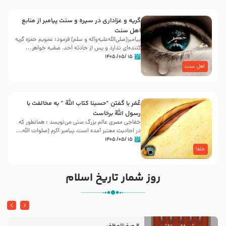
گریه و عزاداری در سیره و سنت پیامبر از منابع
اهل سنت
پیامبر(صلی‌الله‌علیه‌وآله و سلم) فرمود: عمویم حمزه گریه
کننده‌ای ندارد و پس از حادثه احد، صفیه خواهر...
۱۵ /۰۵/ ۱۴۰۵
اهل سنت
عُمَر با گفتن “حسبنا كتاب اللّه ” به مخالفت با
رسول اللّه برخاست
خفاجی مصری عالم بزرگ سنی می‌نویسد : همانطور که
در احادیث معتبر آمده است، پیامبر اکرم (صلوات اللّه...
۱۵ /۰۵/ ۱۴۰۵
خلفا
روز شمار تاریخ اسلام