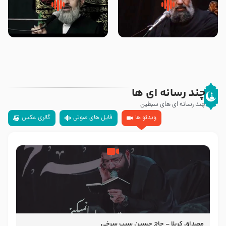
سلام جوانی که امام حسین علیه
زیارتی که اسباب رزق زیاد و عمر
السلام خودش جوابش را دادند
طولانی است حجت السلام حسین
-حجت الاسلام بندانی
یوسفی
چند رسانه ای ها
چند رسانه ای های سبطین
ویدئو ها
فایل های صوتی
گالری عکس
مصداق کربلا – حاج حسین سیب سرخی