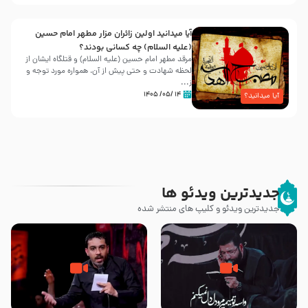
آیا میدانید اولین زائران مزار مطهر امام حسین
(علیه السلام) چه کسانی بودند؟
مرقد مطهر امام حسین (علیه السلام) و قتلگاه ایشان از
لحظه شهادت و حتی پیش از آن، همواره مورد توجه و
ز...
۱۴ /۰۵/ ۱۴۰۵
آیا میدانید؟
جدیدترین ویدئو ها
جدیدترین ویدئو و کلیپ های منتشر شده
مصداق کربلا – حاج حسین سیب
شور ، حسینا! به‌ حق زهرا «أُنْظُرْ
سرخی
إِلَینا» – عزاداری شب هفتم ماه