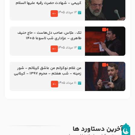
کریمی – شهادت حضرت رقیه علیها السلام
– تیر ۱۴۰۵ هیئت رایة العباس علیه السلام
۱۲ مرداد ۱۴۰۵
تک ، عبّاس، صاحب دل‌هاست – حاج حنیف
طاهری – عزاداری شب تاسوعا 1405
۱۲ مرداد ۱۴۰۵
من غلام نوکراتم من عاشق کربلاتم – شور
زمینه – شب هفتم – محرم 1397 – کربلایی
محمدحسین پویانفر
۱۱ مرداد ۱۴۰۵
آخرین دستاورد ها