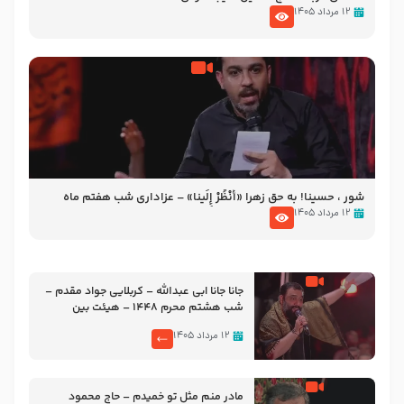
۱۲ مرداد ۱۴۰۵
شور ، حسینا! به‌ حق زهرا «أُنْظُرْ إِلَینا» – عزاداری شب هفتم ماه
محرّم 1405
۱۲ مرداد ۱۴۰۵
جانا جانا ابی عبدالله – کربلایی جواد مقدم –
شب هشتم محرم 1448 – هیئت بین
الحرمین طهران
۱۲ مرداد ۱۴۰۵
مادر منم مثل تو خمیدم – حاج محمود