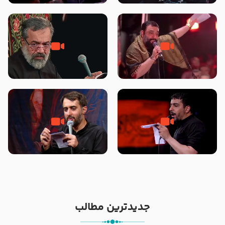
محرّم 1405
جانا جانا ابی عبدالله – کربلایی جواد
مادر منم مثل تو خمیدم – حاج
مقدم – شب هشتم محرم 1448 –
محمود کریمی – شهادت حضرت
هیئت بین الحرمین طهران
رقیه علیها السلام – تیر ۱۴۰۵
هیئت رایة العباس علیه السلام
تک ، عبّاس، صاحب دل‌هاست –
من غلام نوکراتم من عاشق کربلاتم
حاج حنیف طاهری – عزاداری شب
– شور زمینه – شب هفتم – محرم
تاسوعا 1405
1397 – کربلایی محمدحسین
پویانفر
جدیدترین مطالب