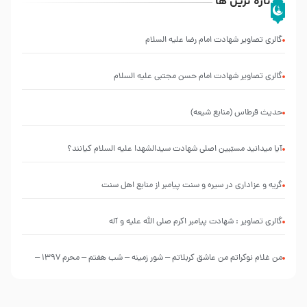
تازه ترین ها
گالری تصاویر شهادت امام رضا علیه السلام
گالری تصاویر شهادت امام حسن مجتبی علیه السلام
حدیث قرطاس (منابع شیعه)
آیا میدانید مسبّبین اصلی شهادت سیدالشهدا علیه ‌السلام کیانند؟
گریه و عزاداری در سیره و سنت پیامبر از منابع اهل سنت
گالری تصاویر : شهادت پیامبر اکرم صلی الله علیه و آله
من غلام نوکراتم من عاشق کربلاتم – شور زمینه – شب هفتم – محرم 1397 –
کربلایی محمدحسین پویانفر