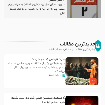
2 صفرالمظفر
1ـ ورود اسراى اهل بیت‌(علیهم السلام) به مجلس یزید
ملعون پس از این كه كاروان اسیران وارد شام شدند،
آنان
جدیدترین مقالات
جدیدترین مقالات و مطالب منتشر شده
حدیث قرطاس (منابع شیعه)
حدیث قرطاس، یکی از اشکالات مهم و اساسی است که
بر عمر بن خطاب گرفته شده است، این روایت ثابت
می‌کند که...
۱۶ /۰۵/ ۱۴۰۵
خلفا
آیا میدانید مسبّبین اصلی شهادت سیدالشهدا
علیه ‌السلام کیانند؟