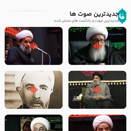
جدیدترین صوت ها
جدیدترین صوت و پادکست های منتشر شده
زوّار اربعین امام حسین (علیه
روضه جانسوز پاره های جگر امام
السلام) با این اشتیاق به زیارت
حسن مجتبی علیه السلام-حجت
بروند – آیت الله وحید خراسانی
الاسلام بندانی
لقب حضرت رقیه سلام الله علیها به
روضه‌ی مجلس یزید ملعون و
چه معناست – حجت الاسلام علوی
اسارت اهل‌بیت علیهم‌السلام –
تهرانی
مرحوم حجت‌الاسلام شیخ علی
محدث زاده