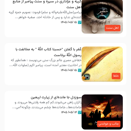
گریه و عزاداری در سیره و سنت پیامبر از منابع
اهل سنت
پیامبر(صلی‌الله‌علیه‌وآله و سلم) فرمود: عمویم حمزه گریه
کننده‌ای ندارد و پس از حادثه احد، صفیه خواهر...
۱۵ /۰۵/ ۱۴۰۵
اهل سنت
عُمَر با گفتن “حسبنا كتاب اللّه ” به مخالفت با
رسول اللّه برخاست
خفاجی مصری عالم بزرگ سنی می‌نویسد : همانطور که
در احادیث معتبر آمده است، پیامبر اکرم (صلوات اللّه...
۱۵ /۰۵/ ۱۴۰۵
خلفا
سوزدل جا مانده‌ای از زیارت اربعین
زائران راهی می‌شوند،کم‌ کم همه رفتنی‌ها می‌روند و
جامانده‌ها…جامانده‌ها چشم می‌بندند.چگونه؟می‌...
۱۴ /۰۵/ ۱۴۰۵
جالب و خواندنی