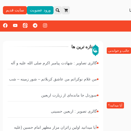
ورود عضویت
سایت قدیم
تازه ترین ها
جالب و خواندنی
گالری تصاویر : شهادت پیامبر اکرم صلی الله علیه و آله
من غلام نوکراتم من عاشق کربلاتم – شور زمینه – شب
هفتم – محرم 1397 – کربلایی محمدحسین پویانفر
سوزدل جا مانده‌ای از زیارت اربعین
آیا میدانید؟
گالری تصویر : اربعین حسینی
آیا میدانید اولین زائران مزار مطهر امام حسین (علیه