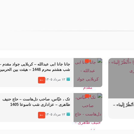
علوی تهرانی
مرحوم حجت‌الاسلام شیخ علی
محدث زاده
جانا جانا ابی عبدالله – کربلایی جواد مقدم –
شب هشتم محرم 1448 – هیئت بین الحرمی
طهران
۱۲ مرداد ۱۴۰۵
تک ، عبّاس، صاحب دل‌هاست – حاج حنیف
ُرْ إِلَینا» –
طاهری – عزاداری شب تاسوعا 1405
140
۱۲ مرداد ۱۴۰۵