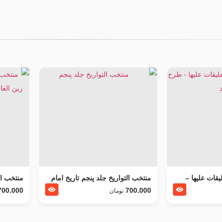
يقات عليها –
منتخب التواریخ جلد پنجم تاریخ امام
منتخب ال
جعفر صادق و امام موسی بن جعفر
زین العا
700.000
700.000
تومان
علیهما السلام
السلام