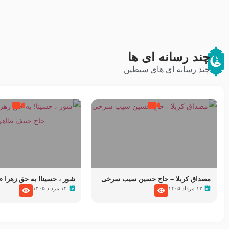
بروند – آیت الله وحید خراسانی
الاسلام بندانی
چند رسانه ای ها
چند رسانه ای های سبطین
مصداق کربلا – حاج حسین سیب سرخی
شور ، حسینا! به‌ حق زهرا «أُنْظ
۱۲ مرداد ۱۴۰۵
۱۲ مرداد ۱۴۰۵
عزاداری شب هفتم ماه محرّم 5