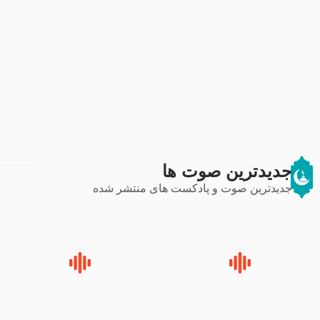
جدیدترین صوت ها
جدیدترین صوت و پادکست های منتشر شده
زوّار اربعین امام حسین (علیه
روضه جانسوز پاره های جگر امام
السلام) با این اشتیاق به زیارت
حسن مجتبی علیه السلام-حجت