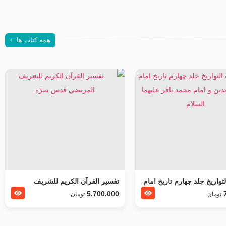
همه کتاب ها
تواریخ جلد چهارم تاریخ امام
تفسير القرآن الكريم للشريف
بدین و امام محمد باقر علیهما
المرتضي قدس سرّه
5.700.000
تومان
تومان