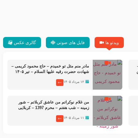
-حجت الاسلام بندانی
یوسفی
ویدئو ها
فایل های صوتی
گالری عکس
مادر منم مثل تو خمیدم – حاج محمود کریمی –
ن
شهادت حضرت رقیه علیها السلام – تیر ۱۴۰۵
هیئت رایة العباس علیه السلام
۱۲ مرداد ۱۴۰۵
من غلام نوکراتم من عاشق کربلاتم – شور
زمینه – شب هفتم – محرم 1397 – کربلایی
محمدحسین پویانفر
۱۱ مرداد ۱۴۰۵