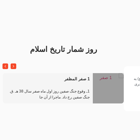
تک ، عبّاس، صاحب دل‌هاست –
من غلام نوکراتم من عاشق
حاج حنیف طاهری – عزاداری شب
کربلاتم – شور زمینه – شب هفتم
تاسوعا 1405
– محرم 1397 – کربلایی
محمدحسین پویانفر
روز شمار تاریخ اسلام
 به
1 صفر المظفر
 حسینی سال ۱۴۴۲هجری
در
بناک
1ـ وقوع جنگ صفین روز اول ماه صفر سال 38 هـ .ق.
جنگ صفین رخ داد. ماجرا از آن جا