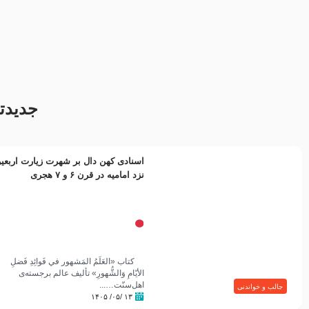
مصداق کربلا – حاج حسین سیب
شور ، حسینا! به‌ حق زهرا «أُنْظُرْ
سرخی
إِلَینا» – عزاداری شب هفتم ماه
محرّم 1405
جدیدت
اسنادی کهن دال بر شهرت زیارت اربعی
نزد امامیه در قرن ۶ و ۷ هجری
کتاب «العَلَمُ المَشهور في فَوائِدِ فَضلِ
الأيّامِ وَالشُّهورِ» تألیف عالم برجسته‌ی
اهل‌سنّت…...
جالب و خواندنی
۱۳ /۰۵/ ۱۴۰۵