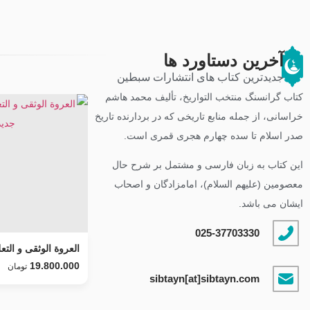
آخرین دستاورد ها
جدیدترین کتاب های انتشارات سبطین
کتاب گرانسنگ منتخب التواريخ، تألیف محمد هاشم
خراسانی، از جمله منابع تاریخی که در بردارنده تاریخ
صدر اسلام تا سده چهارم هجری قمری است.
این کتاب به زبان فارسی و مشتمل بر شرح حال
معصومین (علیهم السلام)، امامزادگان و اصحاب
ایشان می باشد.
025-37703330
العروة الوثقى و التعل
طرح جدید
19.800.000
تومان
sibtayn[at]sibtayn.com