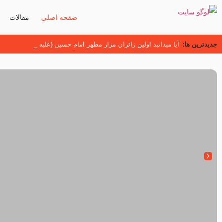
صفحه اصلی
مقالات
جدیدترین ها:
زائران اربعین حسینی
اسنادی کهن دال بر شهرت زیارت اربعین نزد امامیه در قرن ۶ و ۷ هجری
آیا میدانید اولین زائران مزار مطهر امام حسین (علیه السلام) چه کس