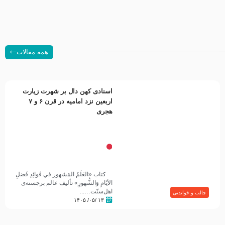
همه مقالات
اسنادی کهن دال بر شهرت زیارت
اربعین نزد امامیه در قرن ۶ و ۷
هجری
کتاب «العَلَمُ المَشهور في فَوائِدِ فَضلِ
الأيّامِ وَالشُّهورِ» تألیف عالم برجسته‌ی
اهل‌سنّت…...
جالب و خواندنی
۱۳ /۰۵/ ۱۴۰۵