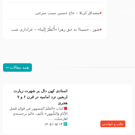
السلام) چه کسانی بودند؟
مام حسین
مصداق کربلا – حاج حسین سیب سرخی
شور ، حسینا! به‌ حق زهرا «أُنْظُرْ إِلَینا» – عزاداری شب
هفتم ماه محرّم 1405
همه مقالات
اسنادی کهن دال بر شهرت زیارت
اربعین نزد امامیه در قرن ۶ و ۷
هجری
کتاب «العَلَمُ المَشهور في فَوائِدِ فَضلِ
الأيّامِ وَالشُّهورِ» تألیف عالم برجسته‌ی
اهل‌سنّت…...
جالب و خواندنی
۱۳ /۰۵/ ۱۴۰۵