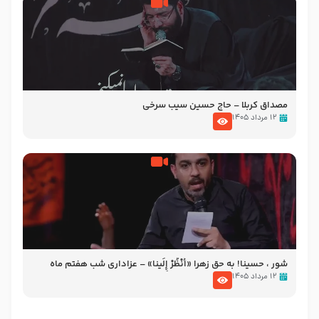
مصداق کربلا – حاج حسین سیب سرخی
۱۲ مرداد ۱۴۰۵
شور ، حسینا! به‌ حق زهرا «أُنْظُرْ إِلَینا» – عزاداری شب هفتم ماه
محرّم 1405
۱۲ مرداد ۱۴۰۵