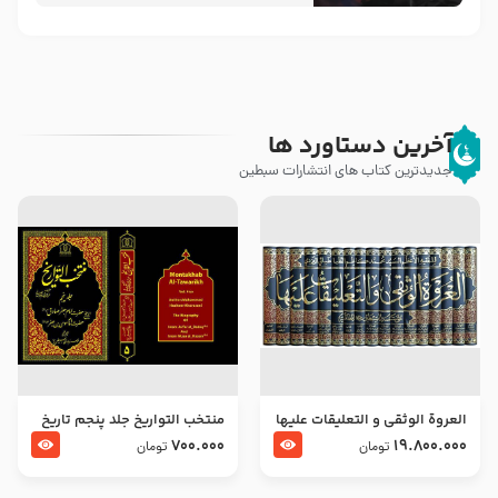
آخرین دستاورد ها
جدیدترین کتاب های انتشارات سبطین
العروة الوثقى و التعليقات عليها
منتخب التواریخ جلد پنجم تاریخ
– طرح جدید
امام جعفر صادق و امام موسی
700.000
19.800.000
تومان
تومان
بن جعفر علیهما السلام