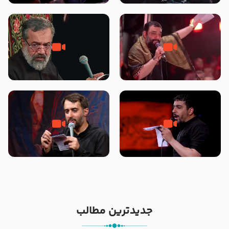
محرّم 1405
جانا جانا ابی عبدالله – کربلایی جواد
مادر منم مثل تو خمیدم – حاج
مقدم – شب هشتم محرم 1448 –
محمود کریمی – شهادت حضرت
هیئت بین الحرمین طهران
رقیه علیها السلام – تیر ۱۴۰۵
هیئت رایة العباس علیه السلام
تک ، عبّاس، صاحب دل‌هاست –
من غلام نوکراتم من عاشق کربلاتم
حاج حنیف طاهری – عزاداری شب
– شور زمینه – شب هفتم – محرم
تاسوعا 1405
1397 – کربلایی محمدحسین
پویانفر
جدیدترین مطالب