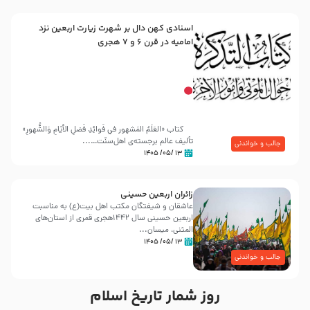
اسنادی کهن دال بر شهرت زیارت اربعین نزد
امامیه در قرن ۶ و ۷ هجری
کتاب «العَلَمُ المَشهور في فَوائِدِ فَضلِ الأيّامِ وَالشُّهورِ»
تألیف عالم برجسته‌ی اهل‌سنّت…...
جالب و خواندنی
۱۳ /۰۵/ ۱۴۰۵
زائران اربعین حسینی
عاشقان و شیفتگان مکتب اهل بیت(ع) به مناسبت
اربعین حسینی سال ۱۴۴۲هجری قمری از استان‌های
المثنی، میسان...
۱۳ /۰۵/ ۱۴۰۵
جالب و خواندنی
روز شمار تاریخ اسلام