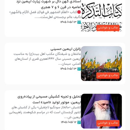
اسنادی کهن دال بر شهرت زیارت اربعین نزد
امامیه در قرن ۶ و ۷ هجری
کتاب «العَلَمُ المَشهور في فَوائِدِ فَضلِ الأيّامِ وَالشُّهورِ»
تألیف عالم برجسته‌ی اهل‌سنّت…...
۱۳ /۰۵/ ۱۴۰۵
جالب و خواندنی
زائران اربعین حسینی
عاشقان و شیفتگان مکتب اهل بیت(ع) به مناسبت
اربعین حسینی سال ۱۴۴۲هجری قمری از استان‌های
المثنی، میسان...
۱۳ /۰۵/ ۱۴۰۵
جالب و خواندنی
تحلیل و تجربه کشیش مسیحی از پیاده‌روی
اربعین: موتور تولید «امید» است
کشیش «مالخاز سونگیو لاچفیلی» یکی از کشیش های
کشور گرجستان است که در مراسم شکوهمند راهپیمایی
اربعین ش...
۱۲ /۰۵/ ۱۴۰۵
جالب و خواندنی