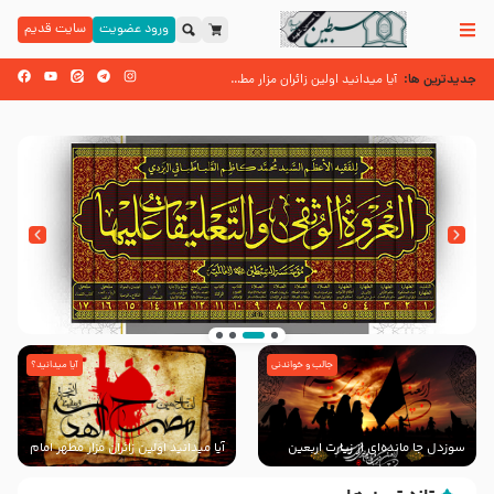
ورود عضویت
سایت قدیم
جدیدترین ها:
زائران اربعین حسینی
آیا میدانید اولین زائران مزار مطهر امام حسین (علیه السلام) چه کسانی
اسنادی کهن دال بر شهرت زیارت اربعین نزد امامیه در قرن ۶ و ۷ هجری
جالب و خواندنی
آیا میدانید؟
انتشار کتاب ” العروة الوثقى و التعليقات عليها”
با طرحی بسیار زیبا و شکیل
سوزدل جا مانده‌ای از زیارت اربعین
آیا میدانید اولین زائران مزار مطهر امام
حسین (علیه السلام) چه کسانی
بودند؟