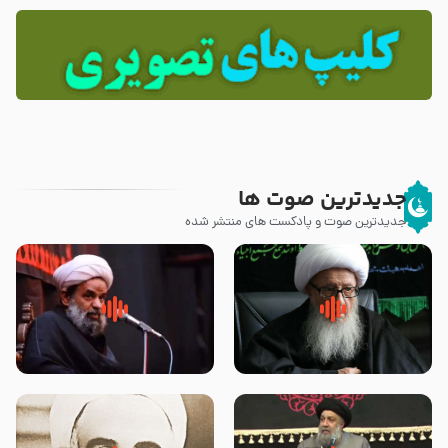
جدیدترین صوت ها
جدیدترین صوت و پادکست های منتشر شده
زوّار اربعین امام حسین (علیه
روضه جانسوز پاره های جگر امام
السلام) با این اشتیاق به زیارت
حسن مجتبی علیه السلام-حجت
بروند – آیت الله وحید خراسانی
الاسلام بندانی