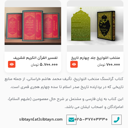
منتخب التواریخ جلد چهارم تاریخ
تفسير القرآن الكريم للشريف
امام زین العابدین و امام محمد
المرتضي قدس سرّه
5.700.000
700.000
تومان
تومان
باقر علیهما السلام
کتاب گرانسنگ منتخب التواريخ، تألیف محمد هاشم خراسانی، از جمله منابع
تاریخی که در بردارنده تاریخ صدر اسلام تا سده چهارم هجری قمری است.
این کتاب به زبان فارسی و مشتمل بر شرح حال معصومین (علیهم السلام)،
امامزادگان و اصحاب ایشان می باشد.
sibtayn[at]sibtayn.com
025-37703330