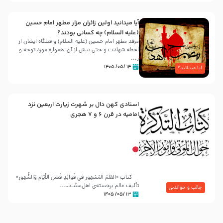
آیا میدانید اولین زائران مزار مطهر امام حسین
(علیه السلام) چه کسانی بودند؟
مرقد مطهر امام حسین (علیه السلام) و قتلگاه ایشان از
لحظه شهادت و حتی پیش از آن، همواره مورد توجه و
ز...
۱۴ /۰۵/ ۱۴۰۵
آیا میدانید؟
اسنادی کهن دال بر شهرت زیارت اربعین نزد
امامیه در قرن ۶ و ۷ هجری
کتاب «العَلَمُ المَشهور في فَوائِدِ فَضلِ الأيّامِ وَالشُّهورِ»
تألیف عالم برجسته‌ی اهل‌سنّت…...
جالب و خواندنی
۱۳ /۰۵/ ۱۴۰۵