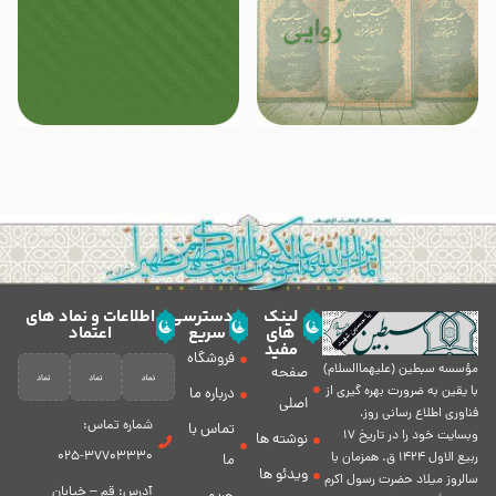
لینک
دسترسی
اطلاعات و نماد های
های
سریع
اعتماد
مفید
فروشگاه
مؤسسه سبطين (عليهماالسلام)
صفحه
با يقين به ضرورت بهره گیرى از
درباره ما
اصلی
فناورى اطلاع رسانى روز،
شماره تماس:
تماس با
وبسایت خود را در تاريخ 17
نوشته ها
37703330-025
ربيع الاول 1424 ق. همزمان با
ما
ویدئو ها
سالروز ميلاد حضرت رسول اكرم
آدرس: قم – خیابان