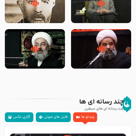
لقب حضرت رقیه سلام الله علیها به
روضه‌ی مجلس یزید ملعون و
چه معناست – حجت الاسلام علوی
اسارت اهل‌بیت علیهم‌السلام –
تهرانی
مرحوم حجت‌الاسلام شیخ علی
محدث زاده
سلام جوانی که امام حسین علیه
زیارتی که اسباب رزق زیاد و عمر
السلام خودش جوابش را دادند
طولانی است حجت السلام حسین
-حجت الاسلام بندانی
یوسفی
چند رسانه ای ها
چند رسانه ای های سبطین
ویدئو ها
فایل های صوتی
گالری عکس