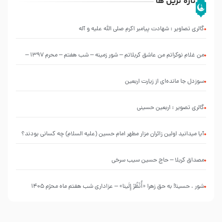
تازه ترین ها
گالری تصاویر : شهادت پیامبر اکرم صلی الله علیه و آله
من غلام نوکراتم من عاشق کربلاتم – شور زمینه – شب هفتم – محرم 1397 –
کربلایی محمدحسین پویانفر
سوزدل جا مانده‌ای از زیارت اربعین
گالری تصویر : اربعین حسینی
آیا میدانید اولین زائران مزار مطهر امام حسین (علیه السلام) چه کسانی بودند؟
مصداق کربلا – حاج حسین سیب سرخی
شور ، حسینا! به‌ حق زهرا «أُنْظُرْ إِلَینا» – عزاداری شب هفتم ماه محرّم 1405