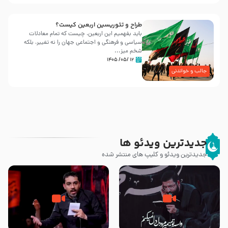
طراح و تئوریسین اربعین کیست؟
باید بفهمیم این اربعین، چیست که تمام معادلات
سیاسی و فرهنگی و اجتماعی جهان را نه تغییر، بلکه
شخم میز...
۱۲ /۰۵/ ۱۴۰۵
جالب و خواندنی
جدیدترین ویدئو ها
جدیدترین ویدئو و کلیپ های منتشر شده
مصداق کربلا – حاج حسین سیب
شور ، حسینا! به‌ حق زهرا «أُنْظُرْ
سرخی
إِلَینا» – عزاداری شب هفتم ماه