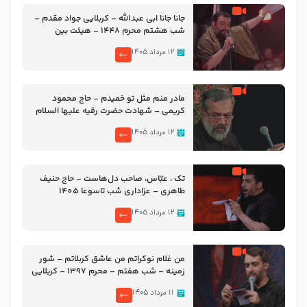
جانا جانا ابی عبدالله – کربلایی جواد مقدم –
شب هشتم محرم 1448 – هیئت بین
الحرمین طهران
۱۲ مرداد ۱۴۰۵
مادر منم مثل تو خمیدم – حاج محمود
کریمی – شهادت حضرت رقیه علیها السلام
– تیر ۱۴۰۵ هیئت رایة العباس علیه السلام
۱۲ مرداد ۱۴۰۵
تک ، عبّاس، صاحب دل‌هاست – حاج حنیف
طاهری – عزاداری شب تاسوعا 1405
۱۲ مرداد ۱۴۰۵
من غلام نوکراتم من عاشق کربلاتم – شور
زمینه – شب هفتم – محرم 1397 – کربلایی
محمدحسین پویانفر
۱۱ مرداد ۱۴۰۵