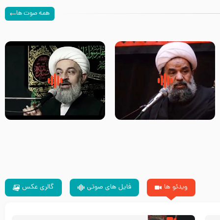
همه صوت ها
سلام جوانی که امام حسین علیه
زیارتی که اسباب رزق زیاد و عمر
السلام خودش جوابش را دادند
طولانی است حجت السلام حسین
-حجت الاسلام بندانی
یوسفی
ویدئو ها
فایل های صوتی
گالری عکس