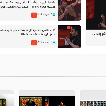
جانا جانا ابی عبدالله – کربلایی جواد مقدم – 
هشتم محرم 1448 – هیئت بین الحرمین طهران
۱۲ مرداد ۱۴۰۵
تک ، عبّاس، صاحب دل‌هاست – حاج حنیف طاه
رْ إِلَینا» –
– عزاداری شب تاسوعا 1405
14
۱۲ مرداد ۱۴۰۵