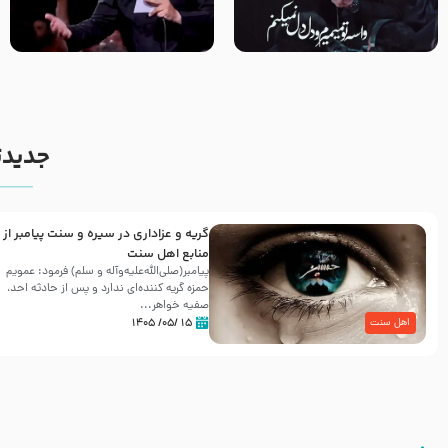
مصداق کربلا – حاج حسین سیب
شور ، حسینا! به‌ حق زهرا «أُنْظُرْ
سرخی
إِلَینا» – عزاداری شب هفتم ماه
محرّم 1405
جدیدت
گریه و عزاداری در سیره و سنت پیامبر از
منابع اهل سنت
پیامبر(صلی‌الله‌علیه‌وآله و سلم) فرمود: عمویم
حمزه گریه کننده‌ای ندارد و پس از حادثه احد،
صفیه خواهر...
۱۵ /۰۵/ ۱۴۰۵
اهل سنت