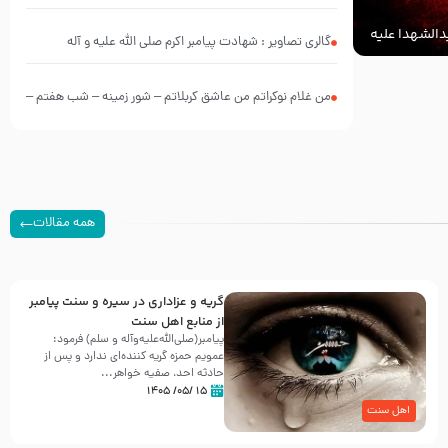
الشهدا علیه
گالری تصاویر : شهادت پیامبر اکرم صلی الله علیه و آله
من غلام نوکراتم من عاشق کربلاتم – شور زمینه – شب هفتم –
محرم 1397 – کربلایی محمدحسین پویانفر
همه مقالات
گریه و عزاداری در سیره و سنت پیامبر
از منابع اهل سنت
پیامبر(صلی‌الله‌علیه‌وآله و سلم) فرمود:
عمویم حمزه گریه کننده‌ای ندارد و پس از
حادثه احد، صفیه خواهر...
۱۵ /۰۵/ ۱۴۰۵
اهل سنت