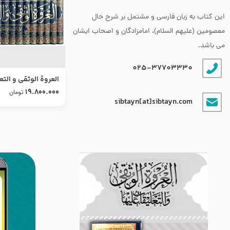
این کتاب به زبان فارسی و مشتمل بر شرح حال
معصومین (علیهم السلام)، امامزادگان و اصحاب ایشان
می باشد.
025-37703330
العروة الوثقى و التع
طرح جدید
19.800.000
تومان
sibtayn[at]sibtayn.com