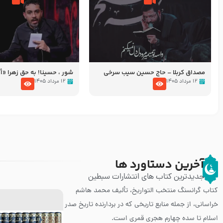
مصداق کربلا – حاج حسین سیب سرخی
شور ، حسینا! به‌ حق زهرا «أُنْظُ
عزاداری شب هفتم ماه محرّم 05
۱۲ مرداد ۱۴۰۵
۱۲ مرداد ۱۴۰۵
آخرین دستاورد ها
جدیدترین کتاب های انتشارات سبطین
کتاب گرانسنگ منتخب التواريخ، تألیف محمد هاشم
خراسانی، از جمله منابع تاریخی که در بردارنده تاریخ صدر
اسلام تا سده چهارم هجری قمری است.