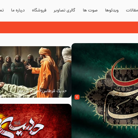
قالات
ویدئوها
صوت ها
گالری تصاویر
فروشگاه
درباره ما
تما
حدیث قرطاس (منابع شیعه)