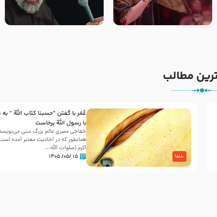
جانا جانا ابی عبدالله – کربلایی
مادر منم مثل تو خمیدم – حاج
جواد مقدم – شب هشتم محرم
محمود کریمی – شهادت حضرت
1448 – هیئت بین الحرمین طهران
رقیه علیها السلام – تیر ۱۴۰۵
هیئت رایة العباس علیه السلام
رین مطالب
عُمَر با گفتن “حسبنا كتاب اللّه ” به
30 صفر المظفر
با رسول اللّه برخاست
خفاجی مصری عالم بزرگ سنی می‌نویسد 
همانطور که در احادیث معتبر آمده است، 
شهادت حضرت علی بن موسی الرضا (علیه السلام) در رو
اکرم (صلوات اللّه...
آخـر صفر سـال 203 هـ .ق. هشـتمین اختر تابناک امامت
۱۵ /۰۵/ ۱۴۰۵
خلفا