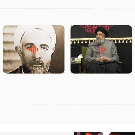
لقب حضرت رقیه سلام الله علیها
روضه‌ی مجلس یزید ملعون و
به چه معناست – حجت الاسلام
اسارت اهل‌بیت علیهم‌السلام –
علوی تهرانی
مرحوم حجت‌الاسلام شیخ علی
محدث زاده