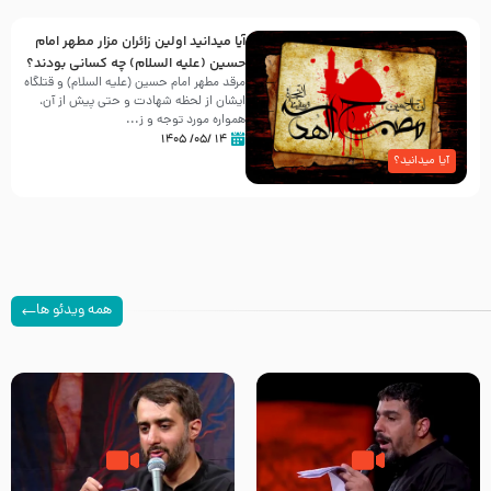
آیا میدانید اولین زائران مزار مطهر امام
حسین (علیه السلام) چه کسانی بودند؟
مرقد مطهر امام حسین (علیه السلام) و قتلگاه
ایشان از لحظه شهادت و حتی پیش از آن،
همواره مورد توجه و ز...
۱۴ /۰۵/ ۱۴۰۵
آیا میدانید؟
همه ویدئو ها