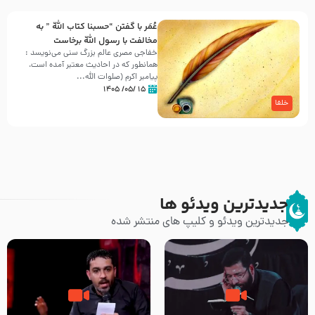
عُمَر با گفتن “حسبنا كتاب اللّه ” به
مخالفت با رسول اللّه برخاست
خفاجی مصری عالم بزرگ سنی می‌نویسد :
همانطور که در احادیث معتبر آمده است،
پیامبر اکرم (صلوات اللّه...
۱۵ /۰۵/ ۱۴۰۵
خلفا
جدیدترین ویدئو ها
جدیدترین ویدئو و کلیپ های منتشر شده