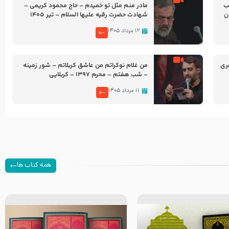
شب
مادر منم مثل تو خمیدم – حاج محمود کریمی –
شهادت حضرت رقیه علیها السلام – تیر ۱۴۰۵
هیئت رایة العباس علیه السلام
۱۲ مرداد ۱۴۰۵
ری
من غلام نوکراتم من عاشق کربلاتم – شور زمینه
– شب هفتم – محرم 1397 – کربلایی
محمدحسین پویانفر
۱۱ مرداد ۱۴۰۵
همه کتاب ها