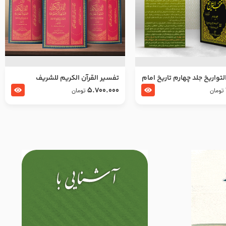
تواریخ جلد چهارم تاریخ امام
تفسير القرآن الكريم للشريف
بدین و امام محمد باقر
المرتضي قدس سرّه
5.700.000
تومان
تومان
لسلام