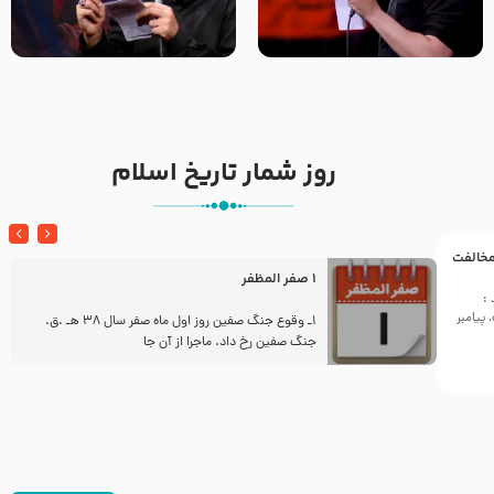
تک ، عبّاس، صاحب دل‌هاست –
من غلام نوکراتم من عاشق
حاج حنیف طاهری – عزاداری شب
کربلاتم – شور زمینه – شب هفتم
تاسوعا 1405
– محرم 1397 – کربلایی
محمدحسین پویانفر
روز شمار تاریخ اسلام
 مخالفت
1 صفر المظفر
:
پیامبر
ز
1ـ وقوع جنگ صفین روز اول ماه صفر سال 38 هـ .ق.
جنگ صفین رخ داد. ماجرا از آن جا