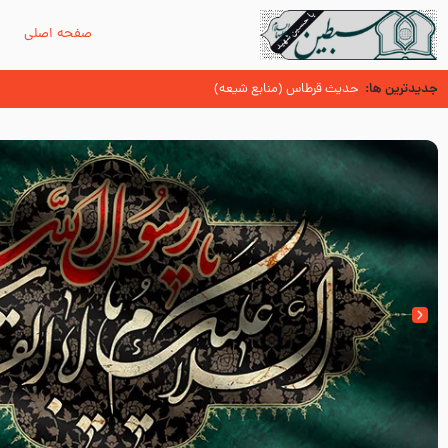
صفحه اصلی
م
جدیدترین ها:
آیا میدانید مسبّبین اصلی شهادت سیدالشهدا عل
گریه و عزاداری در سیره و سنت پیامبر از منابع اهل سنت
عُمَر با گفتن “حسبنا كتاب اللّه ” به مخالفت با رسول اللّه برخاست