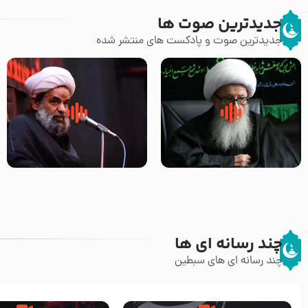
جدیدترین صوت ها
جدیدترین صوت و پادکست های منتشر شده
زوّار اربعین امام حسین (علیه
روضه جانسوز پاره های جگر امام
السلام) با این اشتیاق به زیارت
حسن مجتبی علیه السلام-حجت
بروند – آیت الله وحید خراسانی
الاسلام بندانی
چند رسانه ای ها
چند رسانه ای های سبطین