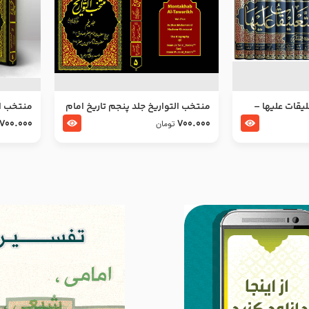
ليقات عليها –
منتخب التواریخ جلد پنجم تاریخ امام
منتخب ال
جعفر صادق و امام موسی بن جعفر
زین العا
700.000
700.000
تومان
علیهما السلام
علیهما ا