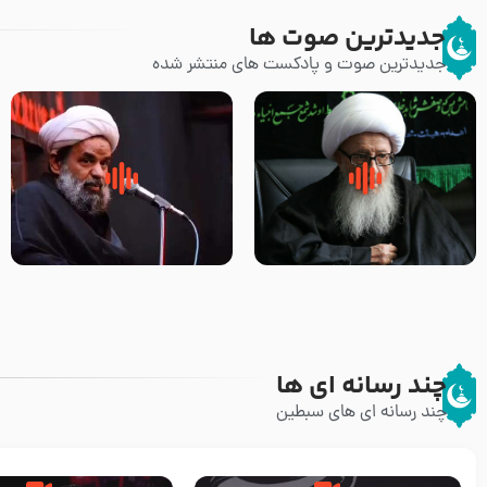
جدیدترین صوت ها
جدیدترین صوت و پادکست های منتشر شده
زوّار اربعین امام حسین (علیه
روضه جانسوز پاره های جگر امام
السلام) با این اشتیاق به زیارت
حسن مجتبی علیه السلام-حجت
بروند – آیت الله وحید خراسانی
الاسلام بندانی
چند رسانه ای ها
چند رسانه ای های سبطین