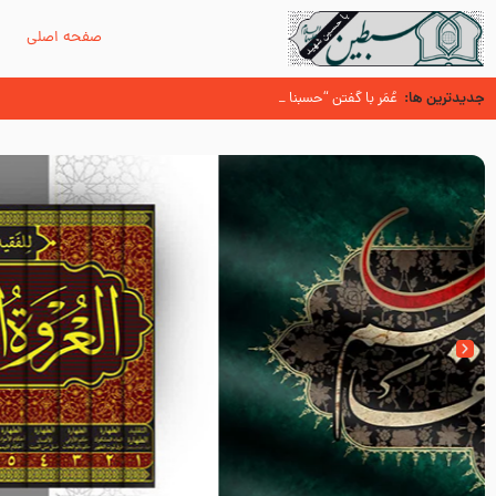
صفحه اصلی
م
جدیدترین ها:
سوزدل جا مانده‌ای از زیارت اربعین
عُمَر با گفتن “حسبنا كتاب اللّه ” به مخالفت با رسول اللّه برخاست
آیا میدانید اولین زائران مزار مطهر امام حسین (علیه السلام) چه کسانی بو