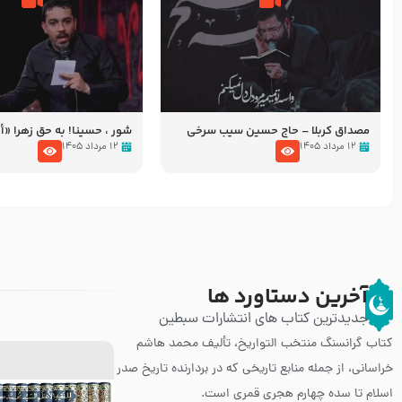
مصداق کربلا – حاج حسین سیب سرخی
شور ، حسینا! به‌ حق زهرا «أُنْظُ
عزاداری شب هفتم ماه محرّم 05
۱۲ مرداد ۱۴۰۵
۱۲ مرداد ۱۴۰۵
آخرین دستاورد ها
جدیدترین کتاب های انتشارات سبطین
کتاب گرانسنگ منتخب التواريخ، تألیف محمد هاشم
خراسانی، از جمله منابع تاریخی که در بردارنده تاریخ صدر
اسلام تا سده چهارم هجری قمری است.