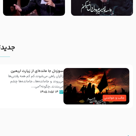
مصداق کربلا – حاج حسین سیب
شور ، حسینا! به‌ حق زهرا «أُنْظُرْ
سرخی
إِلَینا» – عزاداری شب هفتم ماه
محرّم 1405
جدیدت
سوزدل جا مانده‌ای از زیارت اربعین
زائران راهی می‌شوند،کم‌ کم همه رفتنی‌ها
می‌روند و جامانده‌ها…جامانده‌ها چشم
می‌بندند.چگونه؟می‌...
۱۴ /۰۵/ ۱۴۰۵
جالب و خواندنی