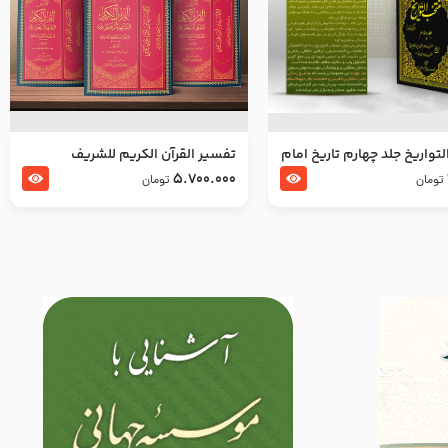
تواریخ جلد چهارم تاریخ امام
تفسير القرآن الكريم للشريف
بدین و امام محمد باقر
المرتضي قدس سرّه
5.700.000
تومان
تومان
لسلام