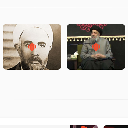
لقب حضرت رقیه سلام الله علیها
روضه‌ی مجلس یزید ملعون و
به چه معناست – حجت الاسلام
اسارت اهل‌بیت علیهم‌السلام –
علوی تهرانی
مرحوم حجت‌الاسلام شیخ علی
محدث زاده