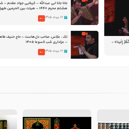
جانا جانا ابی عبدالله – کربلایی جواد مقدم – 
هشتم محرم 1448 – هیئت بین الحرمین طهران
۱۲ مرداد ۱۴۰۵
تک ، عبّاس، صاحب دل‌هاست – حاج حنیف طاه
رْ إِلَینا» –
– عزاداری شب تاسوعا 1405
14
۱۲ مرداد ۱۴۰۵