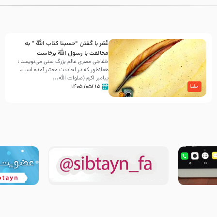
عُمَر با گفتن “حسبنا كتاب اللّه ” به
مخالفت با رسول اللّه برخاست
خفاجی مصری عالم بزرگ سنی می‌نویسد :
همانطور که در احادیث معتبر آمده است،
پیامبر اکرم (صلوات اللّه...
۱۵ /۰۵/ ۱۴۰۵
خلفا