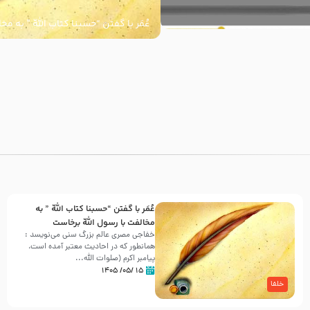
عُمَر با گفتن “حسبنا كتاب اللّه ” به م
اللّه برخاست
با
عُمَر با گفتن “حسبنا كتاب اللّه ” به
مخالفت با رسول اللّه برخاست
خفاجی مصری عالم بزرگ سنی می‌نویسد :
همانطور که در احادیث معتبر آمده است،
پیامبر اکرم (صلوات اللّه...
۱۵ /۰۵/ ۱۴۰۵
خلفا