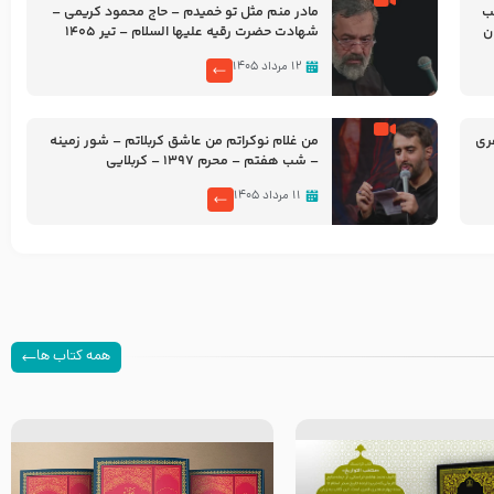
شب
مادر منم مثل تو خمیدم – حاج محمود کریمی –
شهادت حضرت رقیه علیها السلام – تیر ۱۴۰۵
هیئت رایة العباس علیه السلام
۱۲ مرداد ۱۴۰۵
ری
من غلام نوکراتم من عاشق کربلاتم – شور زمینه
– شب هفتم – محرم 1397 – کربلایی
محمدحسین پویانفر
۱۱ مرداد ۱۴۰۵
همه کتاب ها