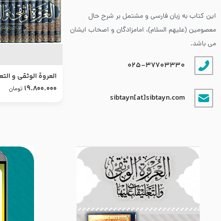
این کتاب به زبان فارسی و مشتمل بر شرح حال
معصومین (علیهم السلام)، امامزادگان و اصحاب ایشان
می باشد.
025-37703330
العروة الوثقى و التع
طرح جدید
19.800.000
تومان
sibtayn[at]sibtayn.com