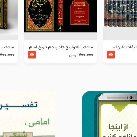
ليقات عليها –
منتخب التواریخ جلد پنجم تاریخ امام
منتخب ال
جعفر صادق و امام موسی بن جعفر
زین العا
700.000
700.000
تومان
علیهما السلام
علیهما ا