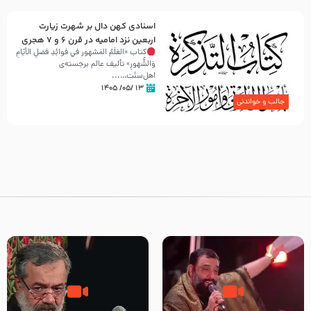
اسنادی کهن دال بر شهرت زیارت
اربعین نزد امامیه در قرن ۶ و ۷ هجری
کتاب «العَلَمُ المَشهور في فَوائِدِ فَضلِ الأيّامِ
وَالشُّهورِ» تألیف عالم برجسته‌ی
اهل‌سنّت…...
۱۳ /۰۵/ ۱۴۰۵
جالب و خواندنی