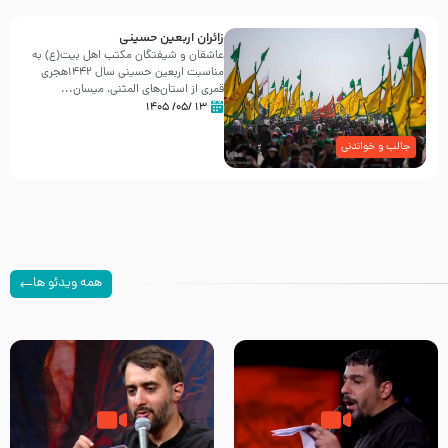
زائران اربعین حسینی
عاشقان و شیفتگان مکتب اهل بیت(ع) به
مناسبت اربعین حسینی سال ۱۴۴۲هجری
قمری از استان‌های المثنی، میسان...
۱۳ /۰۵/ ۱۴۰۵
جالب و خواندنی
همه ویدئو ها