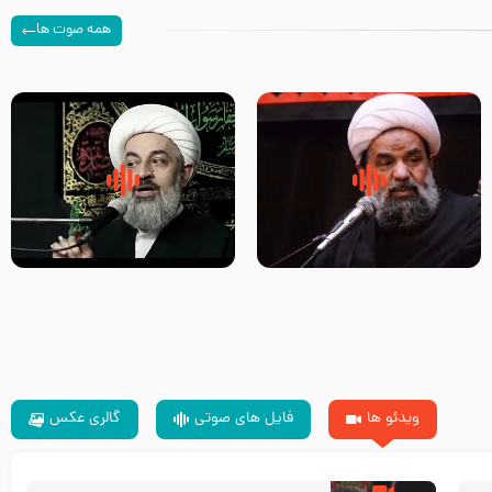
همه صوت ها
سلام جوانی که امام حسین علیه
زیارتی که اسباب رزق زیاد و عمر
السلام خودش جوابش را دادند
طولانی است حجت السلام حسین
-حجت الاسلام بندانی
یوسفی
ویدئو ها
فایل های صوتی
گالری عکس