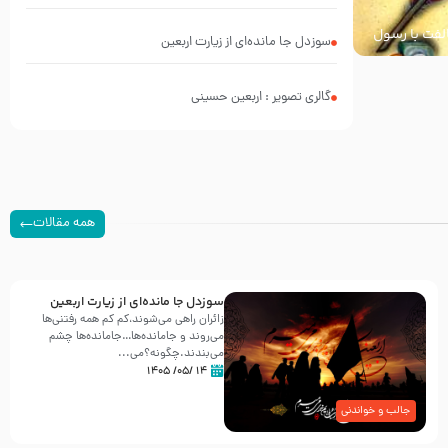
محرم 1397 – کربلایی محمدحسین پویانفر
خالفت با رسول
سوزدل جا مانده‌ای از زیارت اربعین
گالری تصویر : اربعین حسینی
همه مقالات
سوزدل جا مانده‌ای از زیارت اربعین
زائران راهی می‌شوند،کم‌ کم همه رفتنی‌ها
می‌روند و جامانده‌ها…جامانده‌ها چشم
می‌بندند.چگونه؟می‌...
۱۴ /۰۵/ ۱۴۰۵
جالب و خواندنی