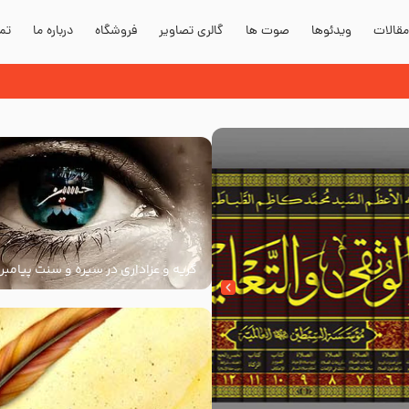
قالات
ویدئوها
صوت ها
گالری تصاویر
فروشگاه
درباره ما
تما
دند؟
گریه و عزاداری در سیره و سنت پیامبر 
سنت