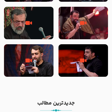
محرّم 1405
جانا جانا ابی عبدالله – کربلایی جواد
مادر منم مثل تو خمیدم – حاج
مقدم – شب هشتم محرم 1448 –
محمود کریمی – شهادت حضرت
هیئت بین الحرمین طهران
رقیه علیها السلام – تیر ۱۴۰۵
هیئت رایة العباس علیه السلام
تک ، عبّاس، صاحب دل‌هاست –
من غلام نوکراتم من عاشق کربلاتم
حاج حنیف طاهری – عزاداری شب
– شور زمینه – شب هفتم – محرم
تاسوعا 1405
1397 – کربلایی محمدحسین
پویانفر
جدیدترین مطالب