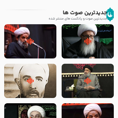
جدیدترین صوت ها
جدیدترین صوت و پادکست های منتشر شده
زوّار اربعین امام حسین (علیه
روضه جانسوز پاره های جگر امام
السلام) با این اشتیاق به زیارت
حسن مجتبی علیه السلام-حجت
بروند – آیت الله وحید خراسانی
الاسلام بندانی
لقب حضرت رقیه سلام الله علیها به
روضه‌ی مجلس یزید ملعون و
چه معناست – حجت الاسلام علوی
اسارت اهل‌بیت علیهم‌السلام –
تهرانی
مرحوم حجت‌الاسلام شیخ علی
محدث زاده