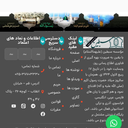
لینک
دسترسی
اطلاعات و نماد های
های
سریع
اعتماد
مفید
فروشگاه
مؤسسه سبطين (عليهماالسلام)
صفحه
با يقين به ضرورت بهره گیرى از
درباره ما
اصلی
فناورى اطلاع رسانى روز،
شماره تماس:
تماس با
وبسایت خود را در تاريخ 17
نوشته ها
37703330-025
ربيع الاول 1424 ق. همزمان با
ما
ویدئو ها
سالروز ميلاد حضرت رسول اكرم
آدرس: قم – خیابان
حریم
(صلی الله علیه و آله) افتتاح
صوت ها
انقلاب – کوچه 26 - پلاک
نمود و هم اكنون با زبان های
خصوصی
گالری
فارسی، عربى، انگلیسی،
47 و 49
قوانین
فرانسوی، آذری و ترکی
تصاویر
استانبولی فعال مى باشد. اين
مقررات
پايگاه اينترنتى مشتمل بر
قسمت هاى متنوع مى باشد.