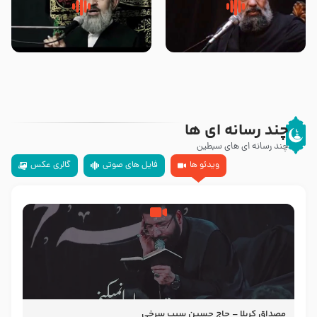
سلام جوانی که امام حسین علیه
زیارتی که اسباب رزق زیاد و عمر
السلام خودش جوابش را دادند
طولانی است حجت السلام حسین
-حجت الاسلام بندانی
یوسفی
چند رسانه ای ها
چند رسانه ای های سبطین
ویدئو ها
فایل های صوتی
گالری عکس
مصداق کربلا – حاج حسین سیب سرخی