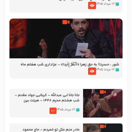
۱۲ مرداد ۱۴۰۵
شور ، حسینا! به‌ حق زهرا «أُنْظُرْ إِلَینا» – عزاداری شب هفتم ماه
محرّم 1405
۱۲ مرداد ۱۴۰۵
جانا جانا ابی عبدالله – کربلایی جواد مقدم –
شب هشتم محرم 1448 – هیئت بین
الحرمین طهران
۱۲ مرداد ۱۴۰۵
مادر منم مثل تو خمیدم – حاج محمود