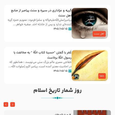
گریه و عزاداری در سیره و سنت پیامبر از منابع
اهل سنت
پیامبر(صلی‌الله‌علیه‌وآله و سلم) فرمود: عمویم حمزه گریه
کننده‌ای ندارد و پس از حادثه احد، صفیه خواهر...
۱۵ /۰۵/ ۱۴۰۵
اهل سنت
عُمَر با گفتن “حسبنا كتاب اللّه ” به مخالفت با
رسول اللّه برخاست
خفاجی مصری عالم بزرگ سنی می‌نویسد : همانطور که
در احادیث معتبر آمده است، پیامبر اکرم (صلوات اللّه...
۱۵ /۰۵/ ۱۴۰۵
خلفا
روز شمار تاریخ اسلام