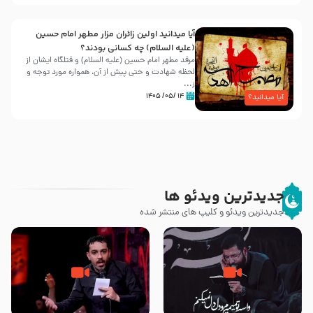
آیا میدانید اولین زائران مزار مطهر امام حسین
(علیه السلام) چه کسانی بودند؟
مرقد مطهر امام حسین (علیه السلام) و قتلگاه ایشان از
لحظه شهادت و حتی پیش از آن، همواره مورد توجه و
ز...
۱۴ /۰۵/ ۱۴۰۵
آیا میدانید؟
جدیدترین ویدئو ها
جدیدترین ویدئو و کلیپ های منتشر شده
مصداق کربلا – حاج حسین سیب
شور ، حسینا! به‌ حق زهرا «أُنْظُرْ
سرخی
إِلَینا» – عزاداری شب هفتم ماه