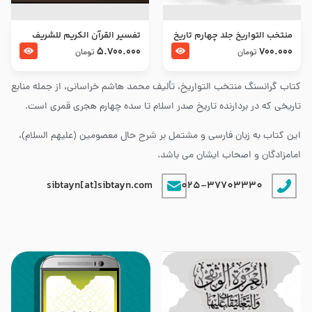
منتخب التواریخ جلد چهارم تاریخ
تفسير القرآن الكريم للشريف
امام زین العابدین و امام محمد
المرتضي قدس سرّه
5.700.000
700.000
تومان
تومان
باقر علیهما السلام
کتاب گرانسنگ منتخب التواريخ، تألیف محمد هاشم خراسانی، از جمله منابع
تاریخی که در بردارنده تاریخ صدر اسلام تا سده چهارم هجری قمری است.
این کتاب به زبان فارسی و مشتمل بر شرح حال معصومین (علیهم السلام)،
امامزادگان و اصحاب ایشان می باشد.
sibtayn[at]sibtayn.com
025-37703330