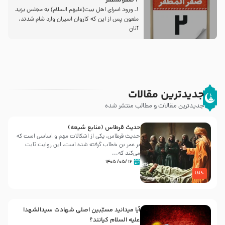
2 صفرالمظفر
1ـ ورود اسراى اهل بیت‌(علیهم السلام) به مجلس یزید
ملعون پس از این كه كاروان اسیران وارد شام شدند،
آنان
جدیدترین مقالات
جدیدترین مقالات و مطالب منتشر شده
حدیث قرطاس (منابع شیعه)
حدیث قرطاس، یکی از اشکالات مهم و اساسی است که
بر عمر بن خطاب گرفته شده است، این روایت ثابت
می‌کند که...
۱۶ /۰۵/ ۱۴۰۵
خلفا
آیا میدانید مسبّبین اصلی شهادت سیدالشهدا
علیه ‌السلام کیانند؟