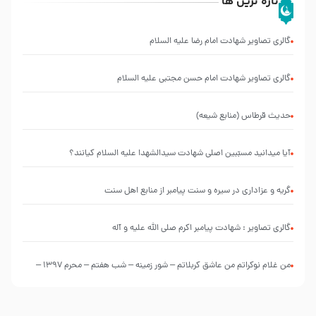
تازه ترین ها
گالری تصاویر شهادت امام رضا علیه السلام
گالری تصاویر شهادت امام حسن مجتبی علیه السلام
حدیث قرطاس (منابع شیعه)
آیا میدانید مسبّبین اصلی شهادت سیدالشهدا علیه ‌السلام کیانند؟
گریه و عزاداری در سیره و سنت پیامبر از منابع اهل سنت
گالری تصاویر : شهادت پیامبر اکرم صلی الله علیه و آله
من غلام نوکراتم من عاشق کربلاتم – شور زمینه – شب هفتم – محرم 1397 –
کربلایی محمدحسین پویانفر