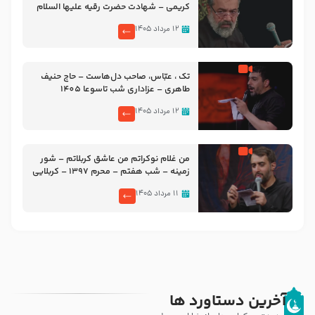
کریمی – شهادت حضرت رقیه علیها السلام
– تیر ۱۴۰۵ هیئت رایة العباس علیه السلام
۱۲ مرداد ۱۴۰۵
تک ، عبّاس، صاحب دل‌هاست – حاج حنیف
طاهری – عزاداری شب تاسوعا 1405
۱۲ مرداد ۱۴۰۵
من غلام نوکراتم من عاشق کربلاتم – شور
زمینه – شب هفتم – محرم 1397 – کربلایی
محمدحسین پویانفر
۱۱ مرداد ۱۴۰۵
آخرین دستاورد ها