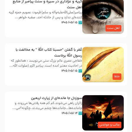
گریه و عزاداری در سیره و سنت پیامبر از منابع
اهل سنت
پیامبر(صلی‌الله‌علیه‌وآله و سلم) فرمود: عمویم حمزه گریه
کننده‌ای ندارد و پس از حادثه احد، صفیه خواهر...
۱۵ /۰۵/ ۱۴۰۵
اهل سنت
عُمَر با گفتن “حسبنا كتاب اللّه ” به مخالفت با
رسول اللّه برخاست
خفاجی مصری عالم بزرگ سنی می‌نویسد : همانطور که
در احادیث معتبر آمده است، پیامبر اکرم (صلوات اللّه...
۱۵ /۰۵/ ۱۴۰۵
خلفا
سوزدل جا مانده‌ای از زیارت اربعین
زائران راهی می‌شوند،کم‌ کم همه رفتنی‌ها می‌روند و
جامانده‌ها…جامانده‌ها چشم می‌بندند.چگونه؟می‌...
۱۴ /۰۵/ ۱۴۰۵
جالب و خواندنی