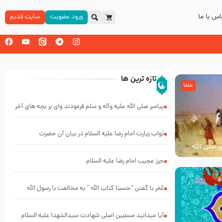
س با ما
ورود عضویت
سایت قدیم
تازه ترین ها
خلفا
پیامبر صلی الله علیه وآله و سلم فرمودند وای بر بچه های آخر
الزمان- دکتر هزار
ثواب زیارت امام رضا علیه السلام در بیان آن حضرت
ر صلی الله
حرز عجیب امام رضا علیه السلام
عُمَر با گفتن “حسبنا كتاب اللّه ” به مخالفت با رسول اللّه
برخاست
آیا میدانید مسبّبین اصلی شهادت سیدالشهدا علیه ‌السلام