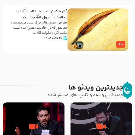
عُمَر با گفتن “حسبنا كتاب اللّه ” به
مخالفت با رسول اللّه برخاست
خفاجی مصری عالم بزرگ سنی می‌نویسد :
همانطور که در احادیث معتبر آمده است،
پیامبر اکرم (صلوات اللّه...
۱۷ /۰۵/ ۱۴۰۵
خلفا
جدیدترین ویدئو ها
جدیدترین ویدئو و کلیپ های منتشر شده