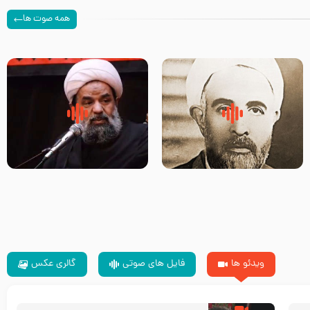
همه صوت ها
روضه‌ی مجلس یزید ملعون و
سلام جوانی که امام حسین علیه
اسارت اهل‌بیت علیهم‌السلام –
السلام خودش جوابش را دادند
مرحوم حجت‌الاسلام شیخ علی
-حجت الاسلام بندانی
محدث زاده
ویدئو ها
فایل های صوتی
گالری عکس