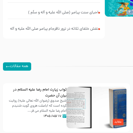
کیانند؟
 و سلّم )
احیای سنت پیامبر (صلی الله علیه و آله و سلّم )
نقش خلفای ثلاثه در ترور نافرجام پیامبر صلی الله علیه و آله
و سلم
همه مقالات
ثواب زیارت امام رضا علیه السلام در
بیان آن حضرت
شیخ صدوق (رضوان الله تعالی علیه) روایت
کرده است که اباصلت هروی گوید:شنیدم
امام رضا علیه السلام می فر...
۱۷ /۰۵/ ۱۴۰۵
عقاید