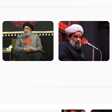
روضه جانسوز پاره های جگر امام
لقب حضرت رقیه سلام الله علیها
حسن مجتبی علیه السلام-حجت
به چه معناست – حجت الاسلام
الاسلام بندانی
علوی تهرانی