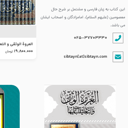
این کتاب به زبان فارسی و مشتمل بر شرح حال
معصومین (علیهم السلام)، امامزادگان و اصحاب ایشان
می باشد.
025-37703330
العروة الوثقى و التع
طرح جدید
19.800.000
تومان
sibtayn[at]sibtayn.com