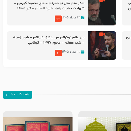
شب
مادر منم مثل تو خمیدم – حاج محمود کریمی –
شهادت حضرت رقیه علیها السلام – تیر ۱۴۰۵
هیئت رایة العباس علیه السلام
۱۲ مرداد ۱۴۰۵
ری
من غلام نوکراتم من عاشق کربلاتم – شور زمینه
– شب هفتم – محرم 1397 – کربلایی
محمدحسین پویانفر
۱۱ مرداد ۱۴۰۵
همه کتاب ها