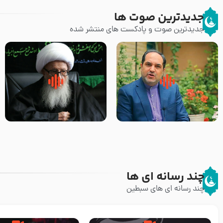
جدیدترین صوت ها
جدیدترین صوت و پادکست های منتشر شده
پیامبر صلی الله علیه وآله و سلم
زوّار اربعین امام حسین (علیه
فرمودند وای بر بچه های آخر
السلام) با این اشتیاق به زیارت
الزمان- دکتر هزار
بروند – آیت الله وحید خراسانی
چند رسانه ای ها
چند رسانه ای های سبطین