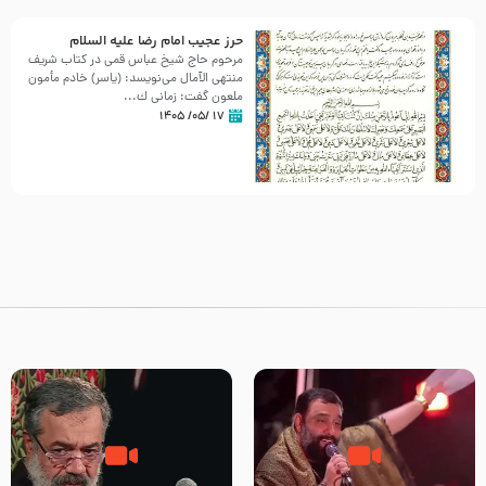
حرز عجیب امام رضا علیه السلام
مرحوم حاج شیخ عباس قمی در کتاب شریف
منتهی الآمال می‌نویسد: (ياسر) خادم مأمون
ملعون گفت: زمانى ك...
۱۷ /۰۵/ ۱۴۰۵