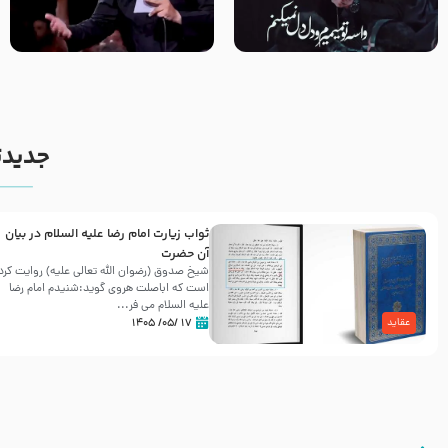
مصداق کربلا – حاج حسین سیب
شور ، حسینا! به‌ حق زهرا «أُنْظُرْ
سرخی
إِلَینا» – عزاداری شب هفتم ماه
محرّم 1405
جدیدت
ثواب زیارت امام رضا علیه السلام در بیان
آن حضرت
شیخ صدوق (رضوان الله تعالی علیه) روایت کرد
است که اباصلت هروی گوید:شنیدم امام رضا
علیه السلام می فر...
۱۷ /۰۵/ ۱۴۰۵
عقاید