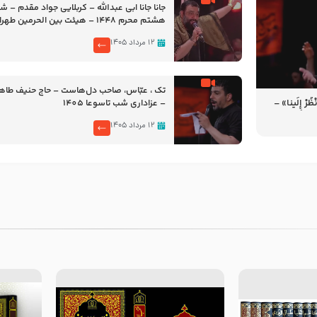
جانا جانا ابی عبدالله – کربلایی جواد مقدم – 
هشتم محرم 1448 – هیئت بین الحرمین طهران
۱۲ مرداد ۱۴۰۵
تک ، عبّاس، صاحب دل‌هاست – حاج حنیف طاه
رْ إِلَینا» –
– عزاداری شب تاسوعا 1405
14
۱۲ مرداد ۱۴۰۵