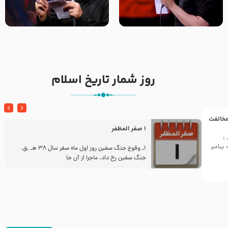
تک ، عبّاس، صاحب دل‌هاست –
من غلام نوکراتم من عاشق
حاج حنیف طاهری – عزاداری شب
کربلاتم – شور زمینه – شب هفتم
تاسوعا 1405
– محرم 1397 – کربلایی
محمدحسین پویانفر
روز شمار تاریخ اسلام
 مخالفت
1 صفر المظفر
:
پیامبر
ز
1ـ وقوع جنگ صفین روز اول ماه صفر سال 38 هـ .ق.
جنگ صفین رخ داد. ماجرا از آن جا