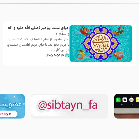
احیای سنت پیامبر (صلی الله علیه و آله
و سلّم )
روزی مامون از امام تقاضا کرد که: نماز عید را
با مردم بخواند، تا برای مردم اطمینان بیشتری
در این کار ...
۱۷ /۰۵/ ۱۴۰۵