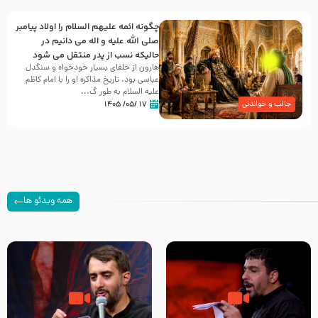
چگونه ائمه علیهم السلام را اولاد پیامبر
صلی الله علیه و اله می دانیم در
حالیکه نسب از پدر منتقل می شود
هارون از خلفای بسیار خودخواه و سنگدل
عباسی بود. تاریخ مذاکره او را با امام کاظم
علیه السلام به طور گ...
۱۷ /۰۵/ ۱۴۰۵
جالب و خواندنی
همه ویدئو ها