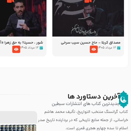
مصداق کربلا – حاج حسین سیب سرخی
شور ، حسینا! به‌ حق زهرا «أُنْظُ
عزاداری شب هفتم ماه محرّم 05
۱۲ مرداد ۱۴۰۵
۱۲ مرداد ۱۴۰۵
آخرین دستاورد ها
جدیدترین کتاب های انتشارات سبطین
کتاب گرانسنگ منتخب التواريخ، تألیف محمد هاشم
خراسانی، از جمله منابع تاریخی که در بردارنده تاریخ صدر
اسلام تا سده چهارم هجری قمری است.