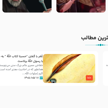
جانا جانا ابی عبدالله – کربلایی
مادر منم مثل تو خمیدم – حاج
جواد مقدم – شب هشتم محرم
محمود کریمی – شهادت حضرت
1448 – هیئت بین الحرمین طهران
رقیه علیها السلام – تیر ۱۴۰۵
هیئت رایة العباس علیه السلام
رین مطالب
عُمَر با گفتن “حسبنا كتاب اللّه ” به
30 صفر المظفر
با رسول اللّه برخاست
ه
خفاجی مصری عالم بزرگ سنی می‌نویسد 
همانطور که در احادیث معتبر آمده است، 
شهادت حضرت علی بن موسی الرضا (علیه السلام) در رو
اکرم (صلوات اللّه...
آخـر صفر سـال 203 هـ .ق. هشـتمین اختر تابناک امامت
۱۷ /۰۵/ ۱۴۰۵
خلفا