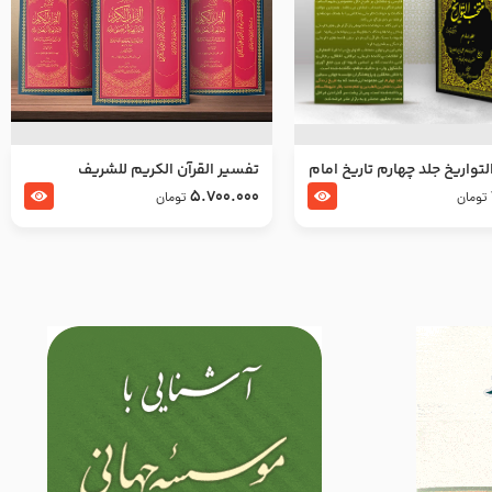
تواریخ جلد چهارم تاریخ امام
تفسير القرآن الكريم للشريف
بدین و امام محمد باقر
المرتضي قدس سرّه
5.700.000
تومان
تومان
لسلام