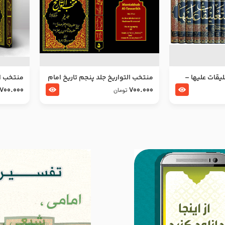
ليقات عليها –
منتخب التواریخ جلد پنجم تاریخ امام
منتخب ال
جعفر صادق و امام موسی بن جعفر
زین العا
700.000
700.000
تومان
علیهما السلام
علیهما ا