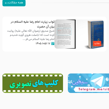
همه مقالات
ثواب زیارت امام رضا علیه السلام در
بیان آن حضرت
شیخ صدوق (رضوان الله تعالی علیه) روایت
کرده است که اباصلت هروی گوید:شنیدم
امام رضا علیه السلام می فر...
۱۷ /۰۵/ ۱۴۰۵
عقاید