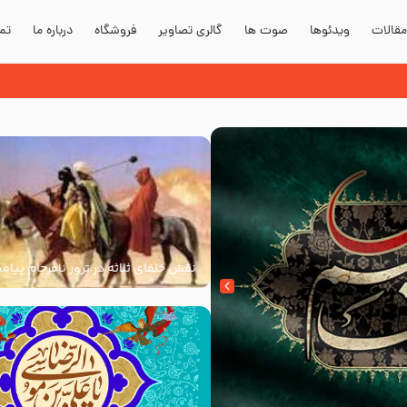
قالات
ویدئوها
صوت ها
گالری تصاویر
فروشگاه
درباره ما
تما
نقش خلفای ثلاثه در ترور نافرجام پیامب
علیه و آله و سلم