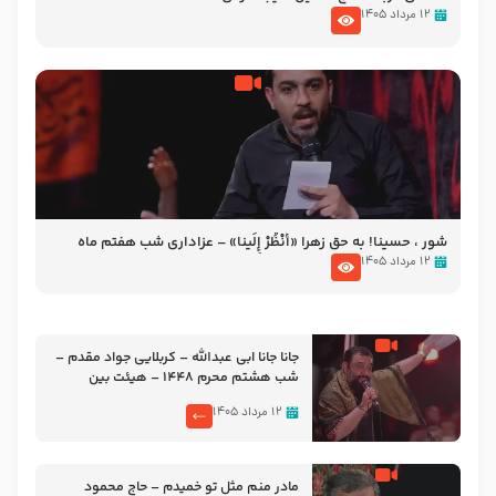
۱۲ مرداد ۱۴۰۵
شور ، حسینا! به‌ حق زهرا «أُنْظُرْ إِلَینا» – عزاداری شب هفتم ماه
محرّم 1405
۱۲ مرداد ۱۴۰۵
جانا جانا ابی عبدالله – کربلایی جواد مقدم –
شب هشتم محرم 1448 – هیئت بین
الحرمین طهران
۱۲ مرداد ۱۴۰۵
مادر منم مثل تو خمیدم – حاج محمود