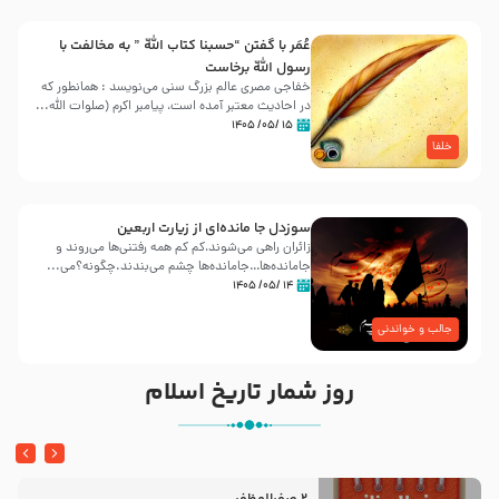
عُمَر با گفتن “حسبنا كتاب اللّه ” به مخالفت با
رسول اللّه برخاست
خفاجی مصری عالم بزرگ سنی می‌نویسد : همانطور که
در احادیث معتبر آمده است، پیامبر اکرم (صلوات اللّه...
۱۵ /۰۵/ ۱۴۰۵
خلفا
سوزدل جا مانده‌ای از زیارت اربعین
زائران راهی می‌شوند،کم‌ کم همه رفتنی‌ها می‌روند و
جامانده‌ها…جامانده‌ها چشم می‌بندند.چگونه؟می‌...
۱۴ /۰۵/ ۱۴۰۵
جالب و خواندنی
روز شمار تاریخ اسلام