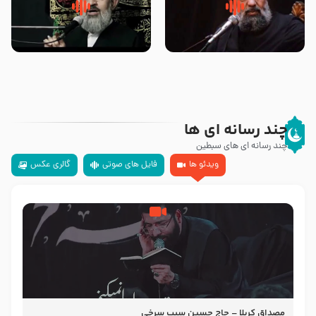
سلام جوانی که امام حسین علیه
زیارتی که اسباب رزق زیاد و عمر
السلام خودش جوابش را دادند
طولانی است حجت السلام حسین
-حجت الاسلام بندانی
یوسفی
چند رسانه ای ها
چند رسانه ای های سبطین
ویدئو ها
فایل های صوتی
گالری عکس
مصداق کربلا – حاج حسین سیب سرخی