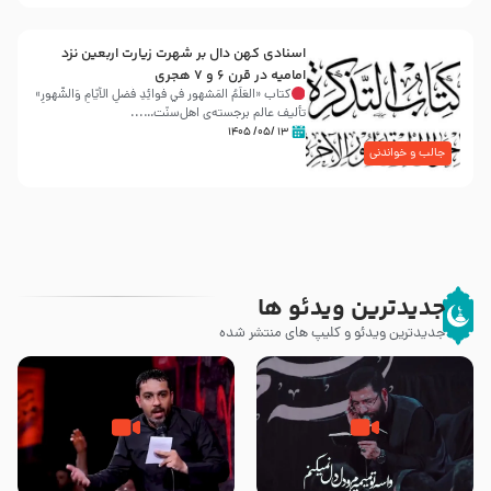
اسنادی کهن دال بر شهرت زیارت اربعین نزد
امامیه در قرن ۶ و ۷ هجری
کتاب «العَلَمُ المَشهور في فَوائِدِ فَضلِ الأيّامِ وَالشُّهورِ»
تألیف عالم برجسته‌ی اهل‌سنّت…...
۱۳ /۰۵/ ۱۴۰۵
جالب و خواندنی
جدیدترین ویدئو ها
جدیدترین ویدئو و کلیپ های منتشر شده
مصداق کربلا – حاج حسین سیب
شور ، حسینا! به‌ حق زهرا «أُنْظُرْ
سرخی
إِلَینا» – عزاداری شب هفتم ماه