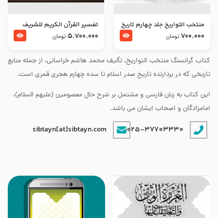
منتخب التواریخ جلد چهارم تاریخ
تفسير القرآن الكريم للشريف
امام زین العابدین و امام محمد
المرتضي قدس سرّه
5.700.000
700.000
تومان
تومان
باقر علیهما السلام
کتاب گرانسنگ منتخب التواريخ، تألیف محمد هاشم خراسانی، از جمله منابع
تاریخی که در بردارنده تاریخ صدر اسلام تا سده چهارم هجری قمری است.
این کتاب به زبان فارسی و مشتمل بر شرح حال معصومین (علیهم السلام)،
امامزادگان و اصحاب ایشان می باشد.
sibtayn[at]sibtayn.com
025-37703330