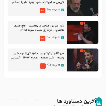
کریمی – شهادت حضرت رقیه علیها السلام
– تیر ۱۴۰۵ هیئت رایة العباس علیه السلام
۱۲ مرداد ۱۴۰۵
تک ، عبّاس، صاحب دل‌هاست – حاج حنیف
طاهری – عزاداری شب تاسوعا 1405
۱۲ مرداد ۱۴۰۵
من غلام نوکراتم من عاشق کربلاتم – شور
زمینه – شب هفتم – محرم 1397 – کربلایی
محمدحسین پویانفر
۱۱ مرداد ۱۴۰۵
آخرین دستاورد ها