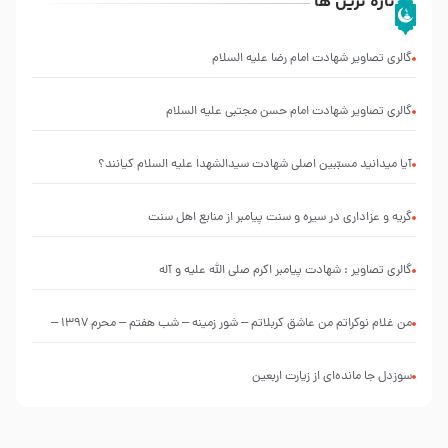
تازه ترین ها
گالری تصاویر شهادت امام رضا علیه السلام
گالری تصاویر شهادت امام حسن مجتبی علیه السلام
آیا میدانید مسبّبین اصلی شهادت سیدالشهدا علیه ‌السلام کیانند؟
گریه و عزاداری در سیره و سنت پیامبر از منابع اهل سنت
گالری تصاویر : شهادت پیامبر اکرم صلی الله علیه و آله
من غلام نوکراتم من عاشق کربلاتم – شور زمینه – شب هفتم – محرم 1397 –
کربلایی محمدحسین پویانفر
سوزدل جا مانده‌ای از زیارت اربعین