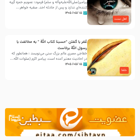
پیامبر(صلی‌الله‌علیه‌وآله و سلم) فرمود: عمویم حمزه گریه
کننده‌ای ندارد و پس از حادثه احد، صفیه خواهر...
۱۵ /۰۵/ ۱۴۰۵
اهل سنت
عُمَر با گفتن “حسبنا كتاب اللّه ” به مخالفت با
رسول اللّه برخاست
خفاجی مصری عالم بزرگ سنی می‌نویسد : همانطور که
در احادیث معتبر آمده است، پیامبر اکرم (صلوات اللّه...
۱۵ /۰۵/ ۱۴۰۵
خلفا