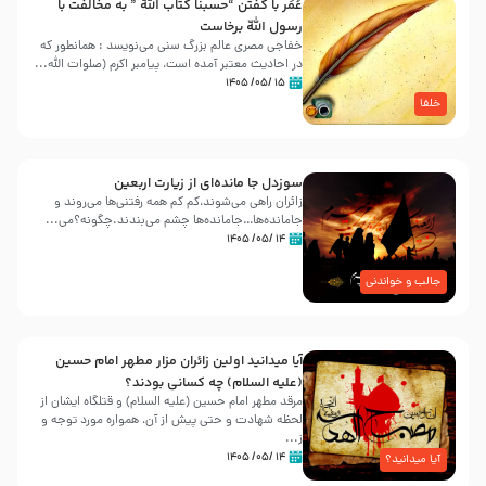
عُمَر با گفتن “حسبنا كتاب اللّه ” به مخالفت با
رسول اللّه برخاست
خفاجی مصری عالم بزرگ سنی می‌نویسد : همانطور که
در احادیث معتبر آمده است، پیامبر اکرم (صلوات اللّه...
۱۵ /۰۵/ ۱۴۰۵
خلفا
سوزدل جا مانده‌ای از زیارت اربعین
زائران راهی می‌شوند،کم‌ کم همه رفتنی‌ها می‌روند و
جامانده‌ها…جامانده‌ها چشم می‌بندند.چگونه؟می‌...
۱۴ /۰۵/ ۱۴۰۵
جالب و خواندنی
آیا میدانید اولین زائران مزار مطهر امام حسین
(علیه السلام) چه کسانی بودند؟
مرقد مطهر امام حسین (علیه السلام) و قتلگاه ایشان از
لحظه شهادت و حتی پیش از آن، همواره مورد توجه و
ز...
۱۴ /۰۵/ ۱۴۰۵
آیا میدانید؟