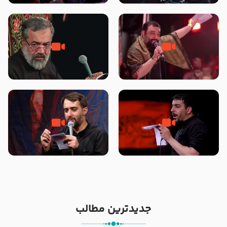
محرّم 1405
جانا جانا ابی عبدالله – کربلایی جواد
مادر منم مثل تو خمیدم – حاج
مقدم – شب هشتم محرم 1448 –
محمود کریمی – شهادت حضرت
هیئت بین الحرمین طهران
رقیه علیها السلام – تیر ۱۴۰۵
هیئت رایة العباس علیه السلام
تک ، عبّاس، صاحب دل‌هاست –
من غلام نوکراتم من عاشق کربلاتم
حاج حنیف طاهری – عزاداری شب
– شور زمینه – شب هفتم – محرم
تاسوعا 1405
1397 – کربلایی محمدحسین
پویانفر
جدیدترین مطالب