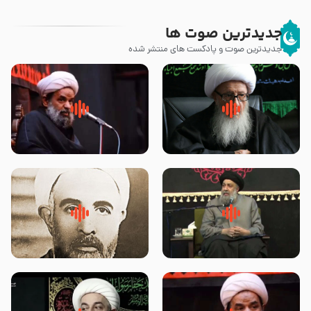
جدیدترین صوت ها
جدیدترین صوت و پادکست های منتشر شده
زوّار اربعین امام حسین (علیه
روضه جانسوز پاره های جگر امام
السلام) با این اشتیاق به زیارت
حسن مجتبی علیه السلام-حجت
بروند – آیت الله وحید خراسانی
الاسلام بندانی
لقب حضرت رقیه سلام الله علیها به
روضه‌ی مجلس یزید ملعون و
چه معناست – حجت الاسلام علوی
اسارت اهل‌بیت علیهم‌السلام –
تهرانی
مرحوم حجت‌الاسلام شیخ علی
محدث زاده