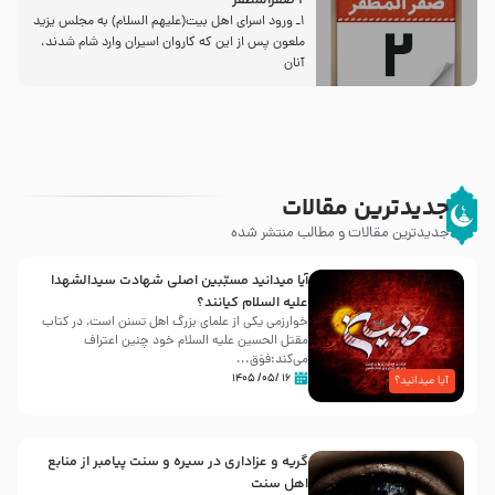
2 صفرالمظفر
1ـ ورود اسراى اهل بیت‌(علیهم السلام) به مجلس یزید
ملعون پس از این كه كاروان اسیران وارد شام شدند،
آنان
جدیدترین مقالات
جدیدترین مقالات و مطالب منتشر شده
آیا میدانید مسبّبین اصلی شهادت سیدالشهدا
علیه ‌السلام کیانند؟
خوارزمی یکی از علمای بزرگ اهل تسنن است، در کتاب
مقتل الحسین علیه ‌السلام خود چنین اعتراف
می‌کند:فوَق...
۱۶ /۰۵/ ۱۴۰۵
آیا میدانید؟
گریه و عزاداری در سیره و سنت پیامبر از منابع
اهل سنت