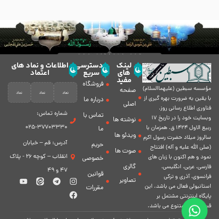
لینک
دسترسی
اطلاعات و نماد های
های
سریع
اعتماد
مفید
فروشگاه
مؤسسه سبطين (عليهماالسلام)
صفحه
با يقين به ضرورت بهره گیرى از
درباره ما
اصلی
فناورى اطلاع رسانى روز،
شماره تماس:
تماس با
وبسایت خود را در تاريخ 17
نوشته ها
37703330-025
ربيع الاول 1424 ق. همزمان با
ما
ویدئو ها
سالروز ميلاد حضرت رسول اكرم
آدرس: قم – خیابان
حریم
(صلی الله علیه و آله) افتتاح
صوت ها
انقلاب – کوچه 26 - پلاک
نمود و هم اكنون با زبان های
خصوصی
گالری
فارسی، عربى، انگلیسی،
47 و 49
قوانین
فرانسوی، آذری و ترکی
تصاویر
استانبولی فعال مى باشد. اين
مقررات
پايگاه اينترنتى مشتمل بر
قسمت هاى متنوع مى باشد.