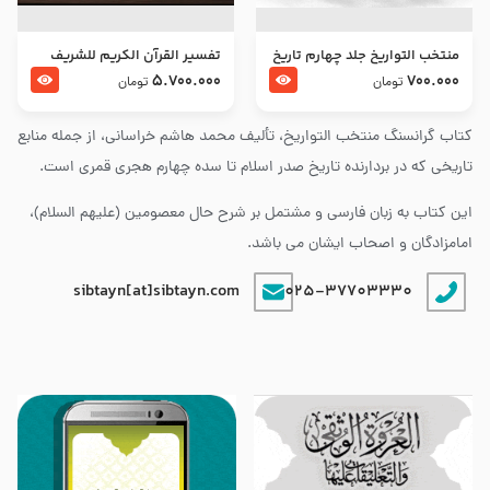
منتخب التواریخ جلد چهارم تاریخ
تفسير القرآن الكريم للشريف
امام زین العابدین و امام محمد
المرتضي قدس سرّه
5.700.000
700.000
تومان
تومان
باقر علیهما السلام
کتاب گرانسنگ منتخب التواريخ، تألیف محمد هاشم خراسانی، از جمله منابع
تاریخی که در بردارنده تاریخ صدر اسلام تا سده چهارم هجری قمری است.
این کتاب به زبان فارسی و مشتمل بر شرح حال معصومین (علیهم السلام)،
امامزادگان و اصحاب ایشان می باشد.
sibtayn[at]sibtayn.com
025-37703330