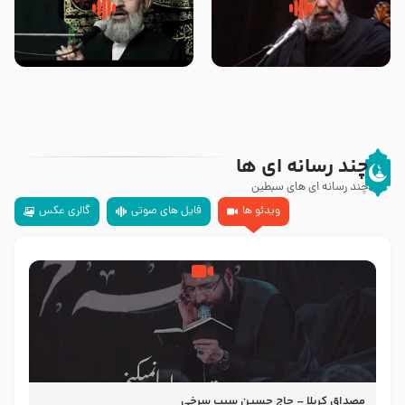
سلام جوانی که امام حسین علیه
زیارتی که اسباب رزق زیاد و عمر
السلام خودش جوابش را دادند
طولانی است حجت السلام حسین
-حجت الاسلام بندانی
یوسفی
چند رسانه ای ها
چند رسانه ای های سبطین
ویدئو ها
فایل های صوتی
گالری عکس
مصداق کربلا – حاج حسین سیب سرخی