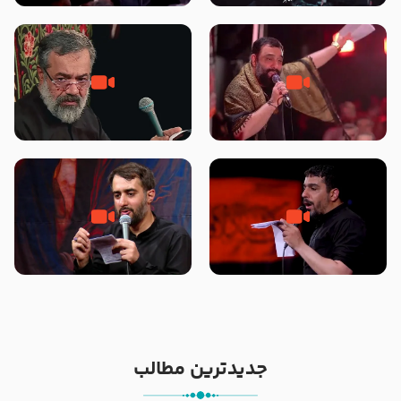
محرّم 1405
جانا جانا ابی عبدالله – کربلایی جواد
مادر منم مثل تو خمیدم – حاج
مقدم – شب هشتم محرم 1448 –
محمود کریمی – شهادت حضرت
هیئت بین الحرمین طهران
رقیه علیها السلام – تیر ۱۴۰۵
هیئت رایة العباس علیه السلام
تک ، عبّاس، صاحب دل‌هاست –
من غلام نوکراتم من عاشق کربلاتم
حاج حنیف طاهری – عزاداری شب
– شور زمینه – شب هفتم – محرم
تاسوعا 1405
1397 – کربلایی محمدحسین
پویانفر
جدیدترین مطالب