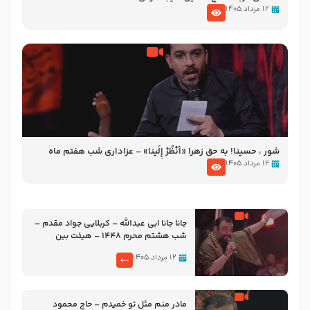
۱۲ مرداد ۱۴۰۵
شور ، حسینا! به‌ حق زهرا «أُنْظُرْ إِلَینا» – عزاداری شب هفتم ماه
محرّم 1405
۱۲ مرداد ۱۴۰۵
جانا جانا ابی عبدالله – کربلایی جواد مقدم –
شب هشتم محرم 1448 – هیئت بین
الحرمین طهران
۱۲ مرداد ۱۴۰۵
مادر منم مثل تو خمیدم – حاج محمود