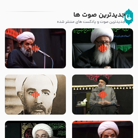
جدیدترین صوت ها
جدیدترین صوت و پادکست های منتشر شده
زوّار اربعین امام حسین (علیه
روضه جانسوز پاره های جگر امام
السلام) با این اشتیاق به زیارت
حسن مجتبی علیه السلام-حجت
بروند – آیت الله وحید خراسانی
الاسلام بندانی
لقب حضرت رقیه سلام الله علیها به
روضه‌ی مجلس یزید ملعون و
چه معناست – حجت الاسلام علوی
اسارت اهل‌بیت علیهم‌السلام –
تهرانی
مرحوم حجت‌الاسلام شیخ علی
محدث زاده