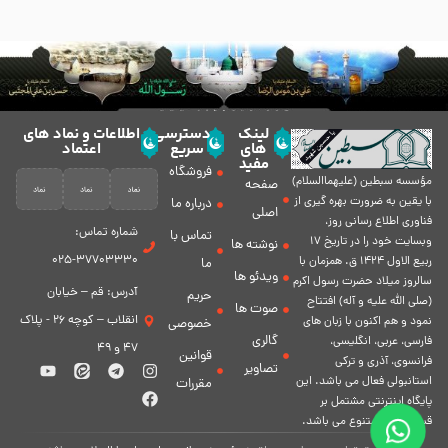
لینک
دسترسی
اطلاعات و نماد های
های
سریع
اعتماد
مفید
فروشگاه
مؤسسه سبطين (عليهماالسلام)
صفحه
با يقين به ضرورت بهره گیرى از
درباره ما
اصلی
فناورى اطلاع رسانى روز،
شماره تماس:
تماس با
وبسایت خود را در تاريخ 17
نوشته ها
37703330-025
ربيع الاول 1424 ق. همزمان با
ما
ویدئو ها
سالروز ميلاد حضرت رسول اكرم
آدرس: قم – خیابان
حریم
(صلی الله علیه و آله) افتتاح
صوت ها
انقلاب – کوچه 26 - پلاک
نمود و هم اكنون با زبان های
خصوصی
گالری
فارسی، عربى، انگلیسی،
47 و 49
قوانین
فرانسوی، آذری و ترکی
تصاویر
استانبولی فعال مى باشد. اين
مقررات
پايگاه اينترنتى مشتمل بر
قسمت هاى متنوع مى باشد.