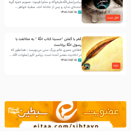
پیامبر(صلی‌الله‌علیه‌وآله و سلم) فرمود: عمویم حمزه گریه
کننده‌ای ندارد و پس از حادثه احد، صفیه خواهر...
۱۵ /۰۵/ ۱۴۰۵
اهل سنت
عُمَر با گفتن “حسبنا كتاب اللّه ” به مخالفت با
رسول اللّه برخاست
خفاجی مصری عالم بزرگ سنی می‌نویسد : همانطور که
در احادیث معتبر آمده است، پیامبر اکرم (صلوات اللّه...
۱۵ /۰۵/ ۱۴۰۵
خلفا