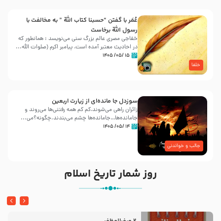
عُمَر با گفتن “حسبنا كتاب اللّه ” به مخالفت با
رسول اللّه برخاست
خفاجی مصری عالم بزرگ سنی می‌نویسد : همانطور که
در احادیث معتبر آمده است، پیامبر اکرم (صلوات اللّه...
۱۵ /۰۵/ ۱۴۰۵
خلفا
سوزدل جا مانده‌ای از زیارت اربعین
زائران راهی می‌شوند،کم‌ کم همه رفتنی‌ها می‌روند و
جامانده‌ها…جامانده‌ها چشم می‌بندند.چگونه؟می‌...
۱۴ /۰۵/ ۱۴۰۵
جالب و خواندنی
روز شمار تاریخ اسلام