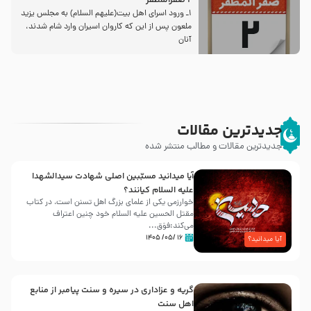
2 صفرالمظفر
1ـ ورود اسراى اهل بیت‌(علیهم السلام) به مجلس یزید
ملعون پس از این كه كاروان اسیران وارد شام شدند،
آنان
جدیدترین مقالات
جدیدترین مقالات و مطالب منتشر شده
آیا میدانید مسبّبین اصلی شهادت سیدالشهدا
علیه ‌السلام کیانند؟
خوارزمی یکی از علمای بزرگ اهل تسنن است، در کتاب
مقتل الحسین علیه ‌السلام خود چنین اعتراف
می‌کند:فوَق...
۱۶ /۰۵/ ۱۴۰۵
آیا میدانید؟
گریه و عزاداری در سیره و سنت پیامبر از منابع
اهل سنت