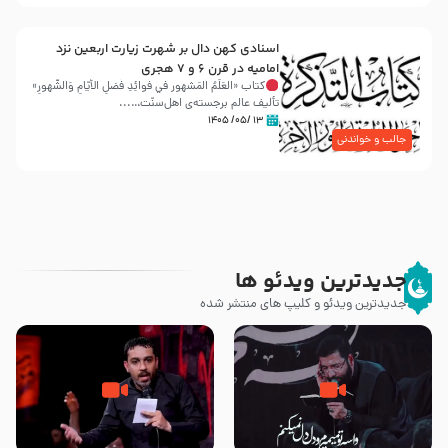
اسنادی کهن دال بر شهرت زیارت اربعین نزد
امامیه در قرن ۶ و ۷ هجری
کتاب «العَلَمُ المَشهور في فَوائِدِ فَضلِ الأيّامِ وَالشُّهورِ»
تألیف عالم برجسته‌ی اهل‌سنّت…...
۱۳ /۰۵/ ۱۴۰۵
جالب و خواندنی
جدیدترین ویدئو ها
جدیدترین ویدئو و کلیپ های منتشر شده
مصداق کربلا – حاج حسین سیب
شور ، حسینا! به‌ حق زهرا «أُنْظُرْ
سرخی
إِلَینا» – عزاداری شب هفتم ماه