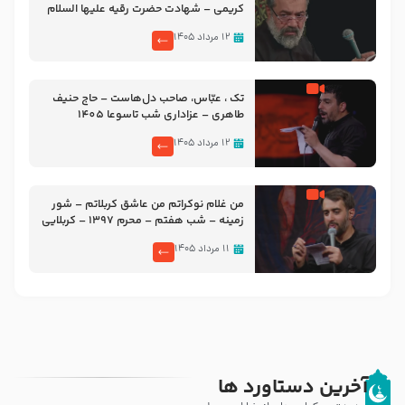
کریمی – شهادت حضرت رقیه علیها السلام
– تیر ۱۴۰۵ هیئت رایة العباس علیه السلام
۱۲ مرداد ۱۴۰۵
تک ، عبّاس، صاحب دل‌هاست – حاج حنیف
طاهری – عزاداری شب تاسوعا 1405
۱۲ مرداد ۱۴۰۵
من غلام نوکراتم من عاشق کربلاتم – شور
زمینه – شب هفتم – محرم 1397 – کربلایی
محمدحسین پویانفر
۱۱ مرداد ۱۴۰۵
آخرین دستاورد ها