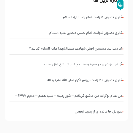
تازه ترین ها
گالری تصاویر شهادت امام رضا علیه السلام
گالری تصاویر شهادت امام حسن مجتبی علیه السلام
آیا میدانید مسبّبین اصلی شهادت سیدالشهدا علیه ‌السلام کیانند؟
گریه و عزاداری در سیره و سنت پیامبر از منابع اهل سنت
گالری تصاویر : شهادت پیامبر اکرم صلی الله علیه و آله
من غلام نوکراتم من عاشق کربلاتم – شور زمینه – شب هفتم – محرم 1397 –
کربلایی محمدحسین پویانفر
سوزدل جا مانده‌ای از زیارت اربعین