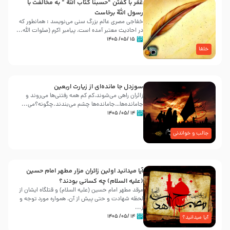
عُمَر با گفتن “حسبنا كتاب اللّه ” به مخالفت با
رسول اللّه برخاست
خفاجی مصری عالم بزرگ سنی می‌نویسد : همانطور که
در احادیث معتبر آمده است، پیامبر اکرم (صلوات اللّه...
۱۵ /۰۵/ ۱۴۰۵
خلفا
سوزدل جا مانده‌ای از زیارت اربعین
زائران راهی می‌شوند،کم‌ کم همه رفتنی‌ها می‌روند و
جامانده‌ها…جامانده‌ها چشم می‌بندند.چگونه؟می‌...
۱۴ /۰۵/ ۱۴۰۵
جالب و خواندنی
آیا میدانید اولین زائران مزار مطهر امام حسین
(علیه السلام) چه کسانی بودند؟
مرقد مطهر امام حسین (علیه السلام) و قتلگاه ایشان از
لحظه شهادت و حتی پیش از آن، همواره مورد توجه و
ز...
۱۴ /۰۵/ ۱۴۰۵
آیا میدانید؟