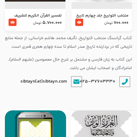
منتخب التواریخ جلد چهارم تاریخ
تفسير القرآن الكريم للشريف
امام زین العابدین و امام محمد
المرتضي قدس سرّه
5.700.000
700.000
تومان
تومان
باقر علیهما السلام
کتاب گرانسنگ منتخب التواريخ، تألیف محمد هاشم خراسانی، از جمله منابع
تاریخی که در بردارنده تاریخ صدر اسلام تا سده چهارم هجری قمری است.
این کتاب به زبان فارسی و مشتمل بر شرح حال معصومین (علیهم السلام)،
امامزادگان و اصحاب ایشان می باشد.
sibtayn[at]sibtayn.com
025-37703330