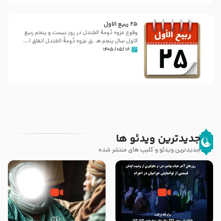
25 ربيع الاول
وقوع غزوه دُومةُ الجَندل در روز بیست و پنجم ربیع
الاول سال پنجم هـ .ق غزوه دُومةُ الجَندل اتفاق ا...
۱۸ /۰۵/ ۱۴۰۵
جدیدترین ویدئو ها
جدیدترین ویدئو و کلیپ های منتشر شده
روزهای آخر حیات پیامبر اکرم صلی
وصیتی که نوشته نشد (حدیث
الله علیه و آله – قسمتی از
قرطاس)