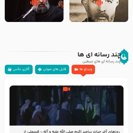
روضه‌ی مجلس یزید ملعون و
سلام جوانی که امام حسین علیه
اسارت اهل‌بیت علیهم‌السلام –
السلام خودش جوابش را دادند
مرحوم حجت‌الاسلام شیخ علی
-حجت الاسلام بندانی
محدث زاده
چند رسانه ای ها
چند رسانه ای های سبطین
ویدئو ها
فایل های صوتی
گالری عکس
روزهای آخر حیات پیامبر اکرم صلی الله علیه و آله – قسمتی از