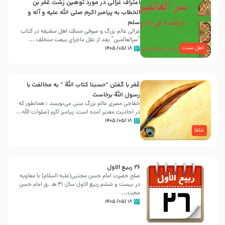
اعتراف غزالی در مورد توهین زشت عُمَر بن
الخطاب به پیامبر اکرم صلی الله علیه و آله و
سلم
غزالی عالم بزرگ و صوفی مسلك اهل سقيفه در کتاب
“سرالعالمین” بعد از نقل ماجرای بیعت متخلف ...
اهل سنت
۱۸ /۰۵/ ۱۴۰۵
عُمَر با گفتن “حسبنا كتاب اللّه ” به مخالفت با
رسول اللّه برخاست
خفاجی مصری عالم بزرگ سنی می‌نویسد : همانطور که
در احادیث معتبر آمده است، پیامبر اکرم (صلوات اللّه...
۱۸ /۰۵/ ۱۴۰۵
خلفا
26 ربيع الاول
صلح حضرت امام حسن مجتبی(علیه السلام) با معاویه
در بیست و ششم ربیع الاول سال 41 هـ .ق امام حسن
مجت...
۱۸ /۰۵/ ۱۴۰۵