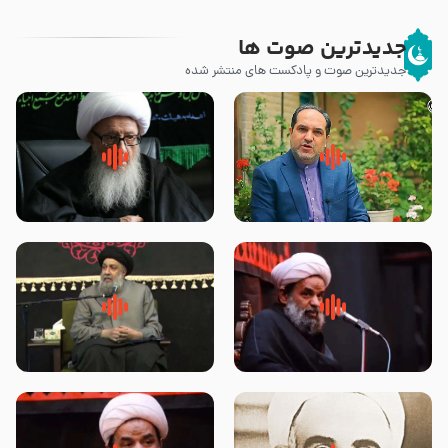
جدیدترین صوت ها
جدیدترین صوت و پادکست های منتشر شده
پیامبر صلی الله علیه وآله و سلم
زوّار اربعین امام حسین (علیه
فرمودند وای بر بچه های آخر
السلام) با این اشتیاق به زیارت
الزمان- دکتر هزار
بروند – آیت الله وحید خراسانی
روضه جانسوز پاره های جگر امام
لقب حضرت رقیه سلام الله علیها به
حسن مجتبی علیه السلام-حجت
چه معناست – حجت الاسلام علوی
الاسلام بندانی
تهرانی