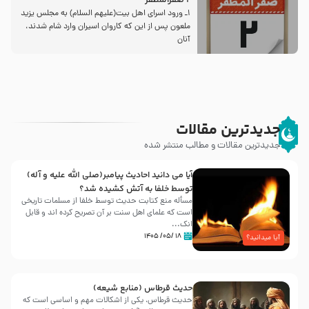
2 صفرالمظفر
1ـ ورود اسراى اهل بیت‌(علیهم السلام) به مجلس یزید
ملعون پس از این كه كاروان اسیران وارد شام شدند،
آنان
جدیدترین مقالات
جدیدترین مقالات و مطالب منتشر شده
آیا می دانید احادیث پیامبر(صلی الله علیه و آله)
توسط خلفا به آتش کشیده شد؟
مسأله منع کتابت حدیث توسط خلفا از مسلمات تاریخی
است که علمای اهل سنت بر آن تصریح کرده اند و قابل
انک...
۱۸ /۰۵/ ۱۴۰۵
آیا میدانید؟
حدیث قرطاس (منابع شیعه)
حدیث قرطاس، یکی از اشکالات مهم و اساسی است که