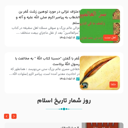
اعتراف غزالی در مورد توهین زشت عُمَر بن
الخطاب به پیامبر اکرم صلی الله علیه و آله و
سلم
غزالی عالم بزرگ و صوفی مسلك اهل سقيفه در کتاب
“سرالعالمین” بعد از نقل ماجرای بیعت متخلف ...
اهل سنت
۱۸ /۰۵/ ۱۴۰۵
عُمَر با گفتن “حسبنا كتاب اللّه ” به مخالفت با
رسول اللّه برخاست
خفاجی مصری عالم بزرگ سنی می‌نویسد : همانطور که
در احادیث معتبر آمده است، پیامبر اکرم (صلوات اللّه...
۱۸ /۰۵/ ۱۴۰۵
خلفا
روز شمار تاریخ اسلام