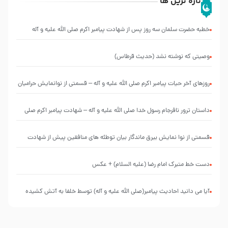
تازه ترین ها
خطبه حضرت سلمان سه روز پس از شهادت پیامبر اکرم صلی الله علیه و آله
وصیتی که نوشته نشد (حدیث قرطاس)
روزهای آخر حیات پیامبر اکرم صلی الله علیه و آله – قسمتی از نوانمایش حرامیان
در احرام – 1389
‌‌‌‌‌‌‌داستان ترور نافرجام رسول خدا صلی الله علیه و آله – شهادت پیامبر اکرم صلی
الله علیه و آله
قسمتی از نوا نمایش بیرق ماندگار بیان توطئه های منافقین پیش از شهادت
پیامبر اکرم صلی الله علیه و آله
دست خط متبرک امام رضا (علیه السلام) + عکس
آیا می دانید احادیث پیامبر(صلی الله علیه و آله) توسط خلفا به آتش کشیده
شد؟