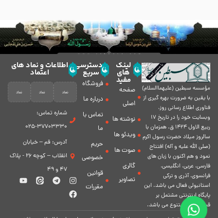
لینک
دسترسی
اطلاعات و نماد های
های
سریع
اعتماد
مفید
فروشگاه
مؤسسه سبطين (عليهماالسلام)
صفحه
با يقين به ضرورت بهره گیرى از
درباره ما
اصلی
فناورى اطلاع رسانى روز،
شماره تماس:
تماس با
وبسایت خود را در تاريخ 17
نوشته ها
37703330-025
ربيع الاول 1424 ق. همزمان با
ما
ویدئو ها
سالروز ميلاد حضرت رسول اكرم
آدرس: قم – خیابان
حریم
(صلی الله علیه و آله) افتتاح
صوت ها
انقلاب – کوچه 26 - پلاک
نمود و هم اكنون با زبان های
خصوصی
گالری
فارسی، عربى، انگلیسی،
47 و 49
قوانین
فرانسوی، آذری و ترکی
تصاویر
استانبولی فعال مى باشد. اين
مقررات
پايگاه اينترنتى مشتمل بر
قسمت هاى متنوع مى باشد.