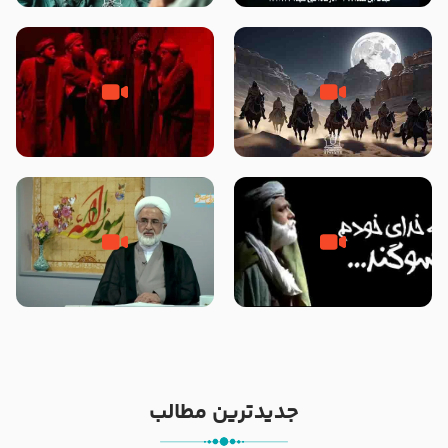
نوانمایش حرامیان در احرام – 1389
‌‌‌‌‌‌‌داستان ترور نافرجام رسول خدا
قسمتی از نوا نمایش بیرق ماندگار
صلی الله علیه و آله – شهادت
بیان توطئه های منافقین پیش از
پیامبر اکرم صلی الله علیه و آله
شهادت پیامبر اکرم صلی الله علیه
و آله
خطبه حضرت سلمان سه روز پس از
شهادت پیامبر اکرم صلی الله علیه
مادر داعش – حجت الاسلام جباری
و آله
جدیدترین مطالب