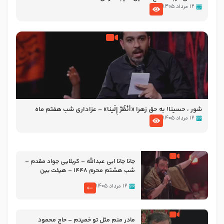
۱۲ مرداد ۱۴۰۵
شور ، حسینا! به‌ حق زهرا «أُنْظُرْ إِلَینا» – عزاداری شب هفتم ماه
محرّم 1405
۱۲ مرداد ۱۴۰۵
جانا جانا ابی عبدالله – کربلایی جواد مقدم –
شب هشتم محرم 1448 – هیئت بین
الحرمین طهران
۱۲ مرداد ۱۴۰۵
مادر منم مثل تو خمیدم – حاج محمود