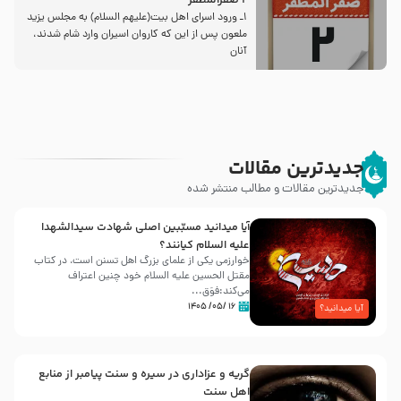
2 صفرالمظفر
1ـ ورود اسراى اهل بیت‌(علیهم السلام) به مجلس یزید
ملعون پس از این كه كاروان اسیران وارد شام شدند،
آنان
جدیدترین مقالات
جدیدترین مقالات و مطالب منتشر شده
آیا میدانید مسبّبین اصلی شهادت سیدالشهدا
علیه ‌السلام کیانند؟
خوارزمی یکی از علمای بزرگ اهل تسنن است، در کتاب
مقتل الحسین علیه ‌السلام خود چنین اعتراف
می‌کند:فوَق...
۱۶ /۰۵/ ۱۴۰۵
آیا میدانید؟
گریه و عزاداری در سیره و سنت پیامبر از منابع
اهل سنت