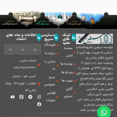
لینک
دسترسی
اطلاعات و نماد های
های
سریع
اعتماد
مفید
فروشگاه
مؤسسه سبطين (عليهماالسلام)
صفحه
با يقين به ضرورت بهره گیرى از
درباره ما
اصلی
فناورى اطلاع رسانى روز،
شماره تماس:
تماس با
وبسایت خود را در تاريخ 17
نوشته ها
37703330-025
ربيع الاول 1424 ق. همزمان با
ما
ویدئو ها
سالروز ميلاد حضرت رسول اكرم
آدرس: قم – خیابان
حریم
(صلی الله علیه و آله) افتتاح
صوت ها
انقلاب – کوچه 26 - پلاک
نمود و هم اكنون با زبان های
خصوصی
گالری
فارسی، عربى، انگلیسی،
47 و 49
قوانین
فرانسوی، آذری و ترکی
تصاویر
استانبولی فعال مى باشد. اين
مقررات
پايگاه اينترنتى مشتمل بر
قسمت هاى متنوع مى باشد.