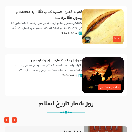
عُمَر با گفتن “حسبنا كتاب اللّه ” به مخالفت با
رسول اللّه برخاست
خفاجی مصری عالم بزرگ سنی می‌نویسد : همانطور که
در احادیث معتبر آمده است، پیامبر اکرم (صلوات اللّه...
۱۵ /۰۵/ ۱۴۰۵
خلفا
سوزدل جا مانده‌ای از زیارت اربعین
زائران راهی می‌شوند،کم‌ کم همه رفتنی‌ها می‌روند و
جامانده‌ها…جامانده‌ها چشم می‌بندند.چگونه؟می‌...
۱۴ /۰۵/ ۱۴۰۵
جالب و خواندنی
روز شمار تاریخ اسلام