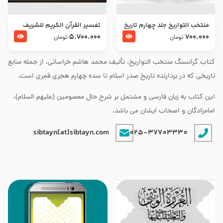
منتخب التواریخ جلد چهارم تاریخ
تفسير القرآن الكريم للشريف
امام زین العابدین و امام محمد
المرتضي قدس سرّه
5.700.000
700.000
تومان
تومان
باقر علیهما السلام
کتاب گرانسنگ منتخب التواريخ، تألیف محمد هاشم خراسانی، از جمله منابع
تاریخی که در بردارنده تاریخ صدر اسلام تا سده چهارم هجری قمری است.
این کتاب به زبان فارسی و مشتمل بر شرح حال معصومین (علیهم السلام)،
امامزادگان و اصحاب ایشان می باشد.
sibtayn[at]sibtayn.com
025-37703330