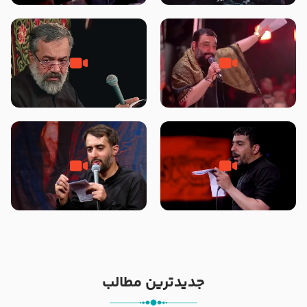
محرّم 1405
جانا جانا ابی عبدالله – کربلایی جواد
مادر منم مثل تو خمیدم – حاج
مقدم – شب هشتم محرم 1448 –
محمود کریمی – شهادت حضرت
هیئت بین الحرمین طهران
رقیه علیها السلام – تیر ۱۴۰۵
هیئت رایة العباس علیه السلام
تک ، عبّاس، صاحب دل‌هاست –
من غلام نوکراتم من عاشق کربلاتم
حاج حنیف طاهری – عزاداری شب
– شور زمینه – شب هفتم – محرم
تاسوعا 1405
1397 – کربلایی محمدحسین
پویانفر
جدیدترین مطالب