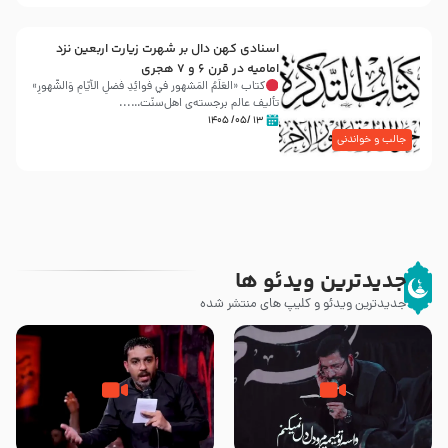
اسنادی کهن دال بر شهرت زیارت اربعین نزد
امامیه در قرن ۶ و ۷ هجری
کتاب «العَلَمُ المَشهور في فَوائِدِ فَضلِ الأيّامِ وَالشُّهورِ»
تألیف عالم برجسته‌ی اهل‌سنّت…...
۱۳ /۰۵/ ۱۴۰۵
جالب و خواندنی
جدیدترین ویدئو ها
جدیدترین ویدئو و کلیپ های منتشر شده
مصداق کربلا – حاج حسین سیب
شور ، حسینا! به‌ حق زهرا «أُنْظُرْ
سرخی
إِلَینا» – عزاداری شب هفتم ماه