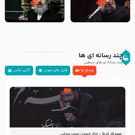
سلام جوانی که امام حسین علیه
زیارتی که اسباب رزق زیاد و عمر
السلام خودش جوابش را دادند
طولانی است حجت السلام حسین
-حجت الاسلام بندانی
یوسفی
چند رسانه ای ها
چند رسانه ای های سبطین
ویدئو ها
فایل های صوتی
گالری عکس
مصداق کربلا – حاج حسین سیب سرخی