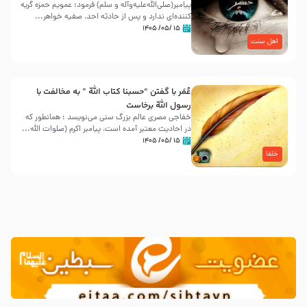
پیامبر(صلی‌الله‌علیه‌وآله و سلم) فرمود: عمویم حمزه گریه
کننده‌ای ندارد و پس از حادثه احد، صفیه خواهر...
۱۵ /۰۵/ ۱۴۰۵
اهل سنت
عُمَر با گفتن “حسبنا كتاب اللّه ” به مخالفت با
رسول اللّه برخاست
خفاجی مصری عالم بزرگ سنی می‌نویسد : همانطور که
در احادیث معتبر آمده است، پیامبر اکرم (صلوات اللّه...
۱۵ /۰۵/ ۱۴۰۵
خلفا