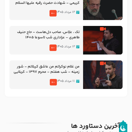
کریمی – شهادت حضرت رقیه علیها السلام
– تیر ۱۴۰۵ هیئت رایة العباس علیه السلام
۱۲ مرداد ۱۴۰۵
تک ، عبّاس، صاحب دل‌هاست – حاج حنیف
طاهری – عزاداری شب تاسوعا 1405
۱۲ مرداد ۱۴۰۵
من غلام نوکراتم من عاشق کربلاتم – شور
زمینه – شب هفتم – محرم 1397 – کربلایی
محمدحسین پویانفر
۱۱ مرداد ۱۴۰۵
آخرین دستاورد ها