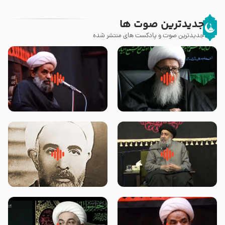
جدیدترین صوت ها
جدیدترین صوت و پادکست های منتشر شده
زوّار اربعین امام حسین (علیه
روضه جانسوز پاره های جگر امام
السلام) با این اشتیاق به زیارت
حسن مجتبی علیه السلام-حجت
بروند – آیت الله وحید خراسانی
الاسلام بندانی
لقب حضرت رقیه سلام الله علیها به
روضه‌ی مجلس یزید ملعون و
چه معناست – حجت الاسلام علوی
اسارت اهل‌بیت علیهم‌السلام –
تهرانی
مرحوم حجت‌الاسلام شیخ علی
محدث زاده