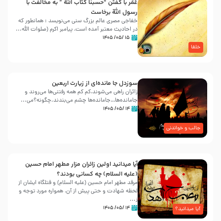
عُمَر با گفتن “حسبنا كتاب اللّه ” به مخالفت با
رسول اللّه برخاست
خفاجی مصری عالم بزرگ سنی می‌نویسد : همانطور که
در احادیث معتبر آمده است، پیامبر اکرم (صلوات اللّه...
۱۵ /۰۵/ ۱۴۰۵
خلفا
سوزدل جا مانده‌ای از زیارت اربعین
زائران راهی می‌شوند،کم‌ کم همه رفتنی‌ها می‌روند و
جامانده‌ها…جامانده‌ها چشم می‌بندند.چگونه؟می‌...
۱۴ /۰۵/ ۱۴۰۵
جالب و خواندنی
آیا میدانید اولین زائران مزار مطهر امام حسین
(علیه السلام) چه کسانی بودند؟
مرقد مطهر امام حسین (علیه السلام) و قتلگاه ایشان از
لحظه شهادت و حتی پیش از آن، همواره مورد توجه و
ز...
۱۴ /۰۵/ ۱۴۰۵
آیا میدانید؟