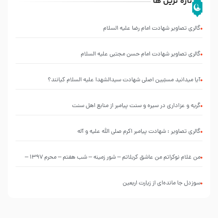
تازه ترین ها
گالری تصاویر شهادت امام رضا علیه السلام
گالری تصاویر شهادت امام حسن مجتبی علیه السلام
آیا میدانید مسبّبین اصلی شهادت سیدالشهدا علیه ‌السلام کیانند؟
گریه و عزاداری در سیره و سنت پیامبر از منابع اهل سنت
گالری تصاویر : شهادت پیامبر اکرم صلی الله علیه و آله
من غلام نوکراتم من عاشق کربلاتم – شور زمینه – شب هفتم – محرم 1397 –
کربلایی محمدحسین پویانفر
سوزدل جا مانده‌ای از زیارت اربعین