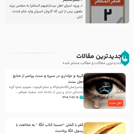
2 صفرالمظفر
1ـ ورود اسراى اهل بیت‌(علیهم السلام) به مجلس یزید
ملعون پس از این كه كاروان اسیران وارد شام شدند،
آنان
جدیدترین مقالات
جدیدترین مقالات و مطالب منتشر شده
گریه و عزاداری در سیره و سنت پیامبر از منابع
اهل سنت
پیامبر(صلی‌الله‌علیه‌وآله و سلم) فرمود: عمویم حمزه گریه
کننده‌ای ندارد و پس از حادثه احد، صفیه خواهر...
۱۵ /۰۵/ ۱۴۰۵
اهل سنت
عُمَر با گفتن “حسبنا كتاب اللّه ” به مخالفت با
رسول اللّه برخاست