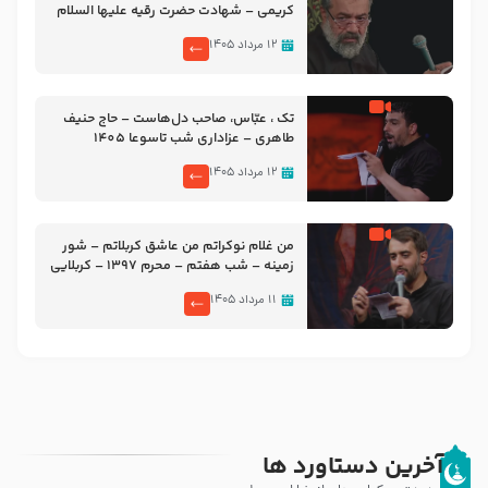
کریمی – شهادت حضرت رقیه علیها السلام
– تیر ۱۴۰۵ هیئت رایة العباس علیه السلام
۱۲ مرداد ۱۴۰۵
تک ، عبّاس، صاحب دل‌هاست – حاج حنیف
طاهری – عزاداری شب تاسوعا 1405
۱۲ مرداد ۱۴۰۵
من غلام نوکراتم من عاشق کربلاتم – شور
زمینه – شب هفتم – محرم 1397 – کربلایی
محمدحسین پویانفر
۱۱ مرداد ۱۴۰۵
آخرین دستاورد ها