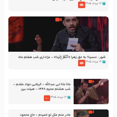
۱۲ مرداد ۱۴۰۵
شور ، حسینا! به‌ حق زهرا «أُنْظُرْ إِلَینا» – عزاداری شب هفتم ماه
محرّم 1405
۱۲ مرداد ۱۴۰۵
جانا جانا ابی عبدالله – کربلایی جواد مقدم –
شب هشتم محرم 1448 – هیئت بین
الحرمین طهران
۱۲ مرداد ۱۴۰۵
مادر منم مثل تو خمیدم – حاج محمود