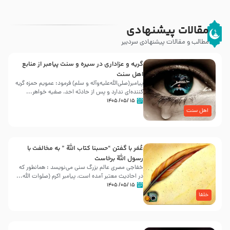
مقالات پیشنهادی
مطالب و مقالات پیشنهادی سردبیر
گریه و عزاداری در سیره و سنت پیامبر از منابع
اهل سنت
پیامبر(صلی‌الله‌علیه‌وآله و سلم) فرمود: عمویم حمزه گریه
کننده‌ای ندارد و پس از حادثه احد، صفیه خواهر...
۱۵ /۰۵/ ۱۴۰۵
اهل سنت
عُمَر با گفتن “حسبنا كتاب اللّه ” به مخالفت با
رسول اللّه برخاست
خفاجی مصری عالم بزرگ سنی می‌نویسد : همانطور که
در احادیث معتبر آمده است، پیامبر اکرم (صلوات اللّه...
۱۵ /۰۵/ ۱۴۰۵
خلفا