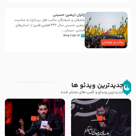
زائران اربعین حسینی
عاشقان و شیفتگان مکتب اهل بیت(ع) به مناسبت
اربعین حسینی سال ۱۴۴۲هجری قمری از استان‌های
المثنی، میسان...
۱۳ /۰۵/ ۱۴۰۵
جالب و خواندنی
جدیدترین ویدئو ها
جدیدترین ویدئو و کلیپ های منتشر شده
مصداق کربلا – حاج حسین سیب
شور ، حسینا! به‌ حق زهرا «أُنْظُرْ
سرخی
إِلَینا» – عزاداری شب هفتم ماه