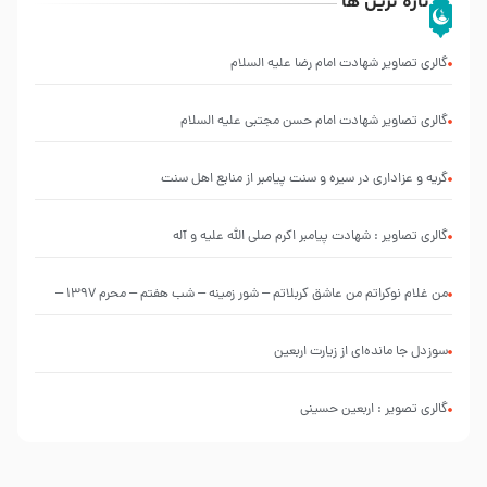
تازه ترین ها
گالری تصاویر شهادت امام رضا علیه السلام
گالری تصاویر شهادت امام حسن مجتبی علیه السلام
گریه و عزاداری در سیره و سنت پیامبر از منابع اهل سنت
گالری تصاویر : شهادت پیامبر اکرم صلی الله علیه و آله
من غلام نوکراتم من عاشق کربلاتم – شور زمینه – شب هفتم – محرم 1397 –
کربلایی محمدحسین پویانفر
سوزدل جا مانده‌ای از زیارت اربعین
گالری تصویر : اربعین حسینی