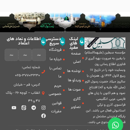
لینک
دسترسی
اطلاعات و نماد های
های
سریع
اعتماد
مفید
فروشگاه
مؤسسه سبطين (عليهماالسلام)
صفحه
با يقين به ضرورت بهره گیرى از
درباره ما
اصلی
فناورى اطلاع رسانى روز،
شماره تماس:
تماس با
وبسایت خود را در تاريخ 17
نوشته ها
37703330-025
ربيع الاول 1424 ق. همزمان با
ما
ویدئو ها
سالروز ميلاد حضرت رسول اكرم
آدرس: قم – خیابان
حریم
(صلی الله علیه و آله) افتتاح
صوت ها
انقلاب – کوچه 26 - پلاک
نمود و هم اكنون با زبان های
خصوصی
گالری
فارسی، عربى، انگلیسی،
47 و 49
قوانین
فرانسوی، آذری و ترکی
تصاویر
استانبولی فعال مى باشد. اين
مقررات
پايگاه اينترنتى مشتمل بر
قسمت هاى متنوع مى باشد.