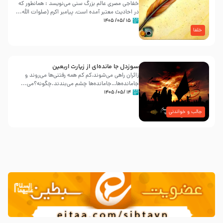
خفاجی مصری عالم بزرگ سنی می‌نویسد : همانطور که
در احادیث معتبر آمده است، پیامبر اکرم (صلوات اللّه...
۱۵ /۰۵/ ۱۴۰۵
خلفا
سوزدل جا مانده‌ای از زیارت اربعین
زائران راهی می‌شوند،کم‌ کم همه رفتنی‌ها می‌روند و
جامانده‌ها…جامانده‌ها چشم می‌بندند.چگونه؟می‌...
۱۴ /۰۵/ ۱۴۰۵
جالب و خواندنی