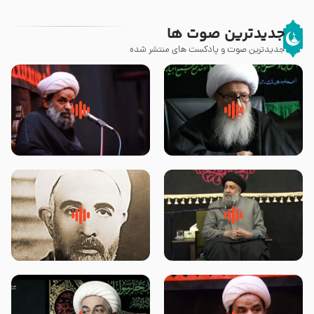
جدیدترین صوت ها
جدیدترین صوت و پادکست های منتشر شده
زوّار اربعین امام حسین (علیه
روضه جانسوز پاره های جگر امام
السلام) با این اشتیاق به زیارت
حسن مجتبی علیه السلام-حجت
بروند – آیت الله وحید خراسانی
الاسلام بندانی
لقب حضرت رقیه سلام الله علیها به
روضه‌ی مجلس یزید ملعون و
چه معناست – حجت الاسلام علوی
اسارت اهل‌بیت علیهم‌السلام –
تهرانی
مرحوم حجت‌الاسلام شیخ علی
محدث زاده