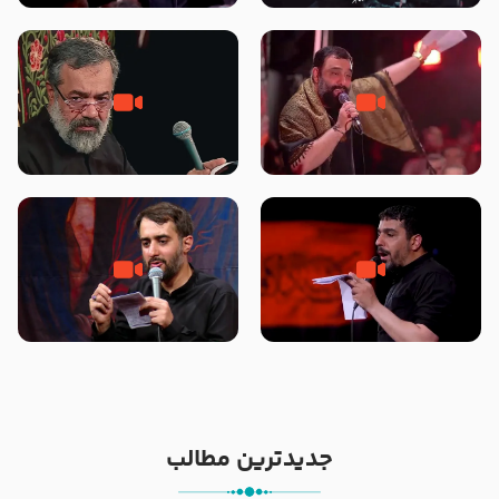
محرّم 1405
جانا جانا ابی عبدالله – کربلایی جواد
مادر منم مثل تو خمیدم – حاج
مقدم – شب هشتم محرم 1448 –
محمود کریمی – شهادت حضرت
هیئت بین الحرمین طهران
رقیه علیها السلام – تیر ۱۴۰۵
هیئت رایة العباس علیه السلام
تک ، عبّاس، صاحب دل‌هاست –
من غلام نوکراتم من عاشق کربلاتم
حاج حنیف طاهری – عزاداری شب
– شور زمینه – شب هفتم – محرم
تاسوعا 1405
1397 – کربلایی محمدحسین
پویانفر
جدیدترین مطالب