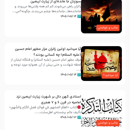
سوزدل جا مانده‌ای از زیارت اربعین
زائران راهی می‌شوند،کم‌ کم همه رفتنی‌ها می‌روند و
جامانده‌ها…جامانده‌ها چشم می‌بندند.چگونه؟می‌...
۱۴ /۰۵/ ۱۴۰۵
جالب و خواندنی
آیا میدانید اولین زائران مزار مطهر امام حسین
(علیه السلام) چه کسانی بودند؟
مرقد مطهر امام حسین (علیه السلام) و قتلگاه ایشان از
لحظه شهادت و حتی پیش از آن، همواره مورد توجه و
ز...
۱۴ /۰۵/ ۱۴۰۵
آیا میدانید؟
اسنادی کهن دال بر شهرت زیارت اربعین نزد
امامیه در قرن ۶ و ۷ هجری
کتاب «العَلَمُ المَشهور في فَوائِدِ فَضلِ الأيّامِ وَالشُّهورِ»
تألیف عالم برجسته‌ی اهل‌سنّت…...
۱۳ /۰۵/ ۱۴۰۵
جالب و خواندنی