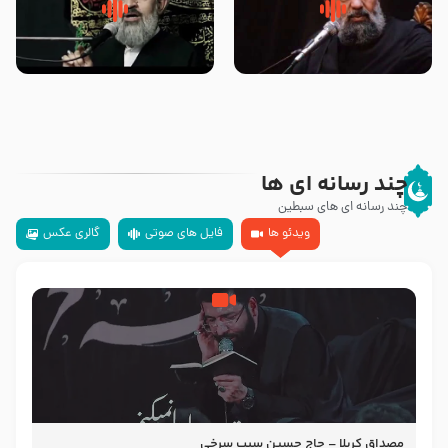
سلام جوانی که امام حسین علیه
زیارتی که اسباب رزق زیاد و عمر
السلام خودش جوابش را دادند
طولانی است حجت السلام حسین
-حجت الاسلام بندانی
یوسفی
چند رسانه ای ها
چند رسانه ای های سبطین
ویدئو ها
فایل های صوتی
گالری عکس
مصداق کربلا – حاج حسین سیب سرخی