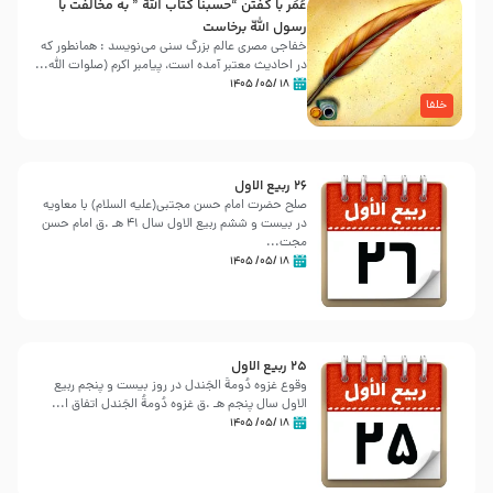
عُمَر با گفتن “حسبنا كتاب اللّه ” به مخالفت با
رسول اللّه برخاست
خفاجی مصری عالم بزرگ سنی می‌نویسد : همانطور که
در احادیث معتبر آمده است، پیامبر اکرم (صلوات اللّه...
۱۸ /۰۵/ ۱۴۰۵
خلفا
26 ربيع الاول
صلح حضرت امام حسن مجتبی(علیه السلام) با معاویه
در بیست و ششم ربیع الاول سال 41 هـ .ق امام حسن
مجت...
۱۸ /۰۵/ ۱۴۰۵
25 ربيع الاول
وقوع غزوه دُومةُ الجَندل در روز بیست و پنجم ربیع
الاول سال پنجم هـ .ق غزوه دُومةُ الجَندل اتفاق ا...
۱۸ /۰۵/ ۱۴۰۵