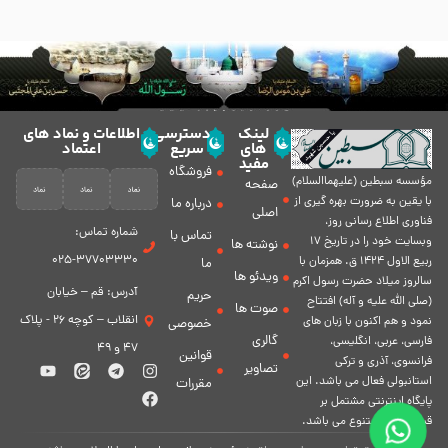
لینک
دسترسی
اطلاعات و نماد های
های
سریع
اعتماد
مفید
فروشگاه
مؤسسه سبطين (عليهماالسلام)
صفحه
با يقين به ضرورت بهره گیرى از
درباره ما
اصلی
فناورى اطلاع رسانى روز،
شماره تماس:
تماس با
وبسایت خود را در تاريخ 17
نوشته ها
37703330-025
ربيع الاول 1424 ق. همزمان با
ما
ویدئو ها
سالروز ميلاد حضرت رسول اكرم
آدرس: قم – خیابان
حریم
(صلی الله علیه و آله) افتتاح
صوت ها
انقلاب – کوچه 26 - پلاک
نمود و هم اكنون با زبان های
خصوصی
گالری
فارسی، عربى، انگلیسی،
47 و 49
قوانین
فرانسوی، آذری و ترکی
تصاویر
استانبولی فعال مى باشد. اين
مقررات
پايگاه اينترنتى مشتمل بر
قسمت هاى متنوع مى باشد.