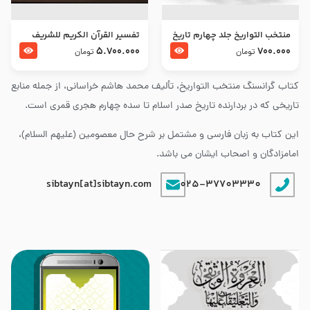
منتخب التواریخ جلد چهارم تاریخ
تفسير القرآن الكريم للشريف
امام زین العابدین و امام محمد
المرتضي قدس سرّه
5.700.000
700.000
تومان
تومان
باقر علیهما السلام
کتاب گرانسنگ منتخب التواريخ، تألیف محمد هاشم خراسانی، از جمله منابع
تاریخی که در بردارنده تاریخ صدر اسلام تا سده چهارم هجری قمری است.
این کتاب به زبان فارسی و مشتمل بر شرح حال معصومین (علیهم السلام)،
امامزادگان و اصحاب ایشان می باشد.
sibtayn[at]sibtayn.com
025-37703330