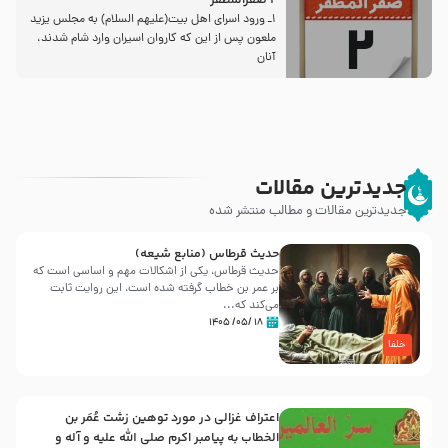
2 صفرالمظفر
1ـ ورود اسراى اهل بیت‌(علیهم السلام) به مجلس یزید
ملعون پس از این كه كاروان اسیران وارد شام شدند،
آنان
جدیدترین مقالات
جدیدترین مقالات و مطالب منتشر شده
حدیث قرطاس (منابع شیعه)
حدیث قرطاس، یکی از اشکالات مهم و اساسی است که
بر عمر بن خطاب گرفته شده است، این روایت ثابت
می‌کند که...
۱۸ /۰۵/ ۱۴۰۵
خلفا
اعتراف غزالی در مورد توهین زشت عُمَر بن
الخطاب به پیامبر اکرم صلی الله علیه و آله و