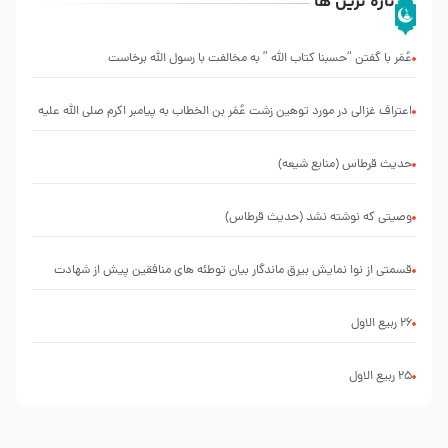
تازه ترین ها
عُمَر با گفتن “حسبنا كتاب اللّه ” به مخالفت با رسول اللّه برخاست
اعتراف غزالی در مورد توهین زشت عُمَر بن الخطاب به پیامبر اکرم صلی الله علیه
و آله و سلم
حدیث قرطاس (منابع شیعه)
وصیتی که نوشته نشد (حدیث قرطاس)
قسمتی از نوا نمایش بیرق ماندگار بیان توطئه های منافقین پیش از شهادت
پیامبر اکرم صلی الله علیه و آله
26 ربيع الاول
25 ربيع الاول