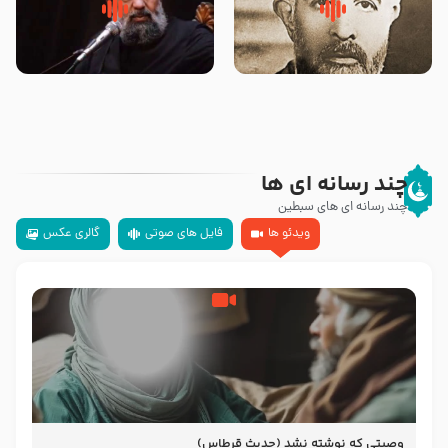
روضه‌ی مجلس یزید ملعون و
سلام جوانی که امام حسین علیه
اسارت اهل‌بیت علیهم‌السلام –
السلام خودش جوابش را دادند
مرحوم حجت‌الاسلام شیخ علی
-حجت الاسلام بندانی
محدث زاده
چند رسانه ای ها
چند رسانه ای های سبطین
ویدئو ها
فایل های صوتی
گالری عکس
وصیتی که نوشته نشد (حدیث قرطاس)