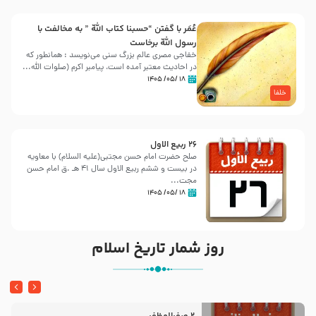
عُمَر با گفتن “حسبنا كتاب اللّه ” به مخالفت با
رسول اللّه برخاست
خفاجی مصری عالم بزرگ سنی می‌نویسد : همانطور که
در احادیث معتبر آمده است، پیامبر اکرم (صلوات اللّه...
۱۸ /۰۵/ ۱۴۰۵
خلفا
26 ربيع الاول
صلح حضرت امام حسن مجتبی(علیه السلام) با معاویه
در بیست و ششم ربیع الاول سال 41 هـ .ق امام حسن
مجت...
۱۸ /۰۵/ ۱۴۰۵
روز شمار تاریخ اسلام