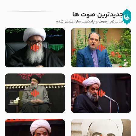
جدیدترین صوت ها
جدیدترین صوت و پادکست های منتشر شده
پیامبر صلی الله علیه وآله و سلم
زوّار اربعین امام حسین (علیه
فرمودند وای بر بچه های آخر
السلام) با این اشتیاق به زیارت
الزمان- دکتر هزار
بروند – آیت الله وحید خراسانی
روضه جانسوز پاره های جگر امام
لقب حضرت رقیه سلام الله علیها به
حسن مجتبی علیه السلام-حجت
چه معناست – حجت الاسلام علوی
الاسلام بندانی
تهرانی