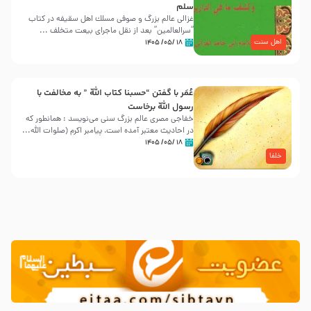
سلم
غزالی عالم بزرگ و صوفی مسلك اهل سقيفه در کتاب
“سرالعالمین” بعد از نقل ماجرای بیعت متخلف ...
اهل سنت
۱۸ /۰۵/ ۱۴۰۵
عُمَر با گفتن “حسبنا كتاب اللّه ” به مخالفت با
رسول اللّه برخاست
خفاجی مصری عالم بزرگ سنی می‌نویسد : همانطور که
در احادیث معتبر آمده است، پیامبر اکرم (صلوات اللّه...
۱۸ /۰۵/ ۱۴۰۵
خلفا