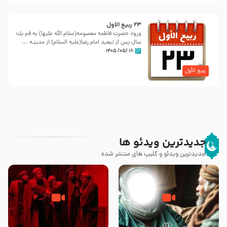
23 ربيع الاول
ورود حضرت فاطمه معصومه(سلام الله علیها) به قم یك
سال پس از تبعید امام رضا(علیه السلام) از مدینـه ...
۱۸ /۰۵/ ۱۴۰۵
ربیع الأول
جدیدترین ویدئو ها
جدیدترین ویدئو و کلیپ های منتشر شده
وصیتی که نوشته نشد (حدیث
قسمتی از نوا نمایش بیرق ماندگار
قرطاس)
بیان توطئه های منافقین پیش از