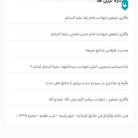
تازه ترین ها
گالری تصاویر شهادت امام رضا علیه السلام
گالری تصاویر شهادت امام حسن مجتبی علیه السلام
حدیث قرطاس (منابع شیعه)
آیا میدانید مسبّبین اصلی شهادت سیدالشهدا علیه ‌السلام کیانند؟
گریه و عزاداری در سیره و سنت پیامبر از منابع اهل سنت
گالری تصاویر : شهادت پیامبر اکرم صلی الله علیه و آله
من غلام نوکراتم من عاشق کربلاتم – شور زمینه – شب هفتم – محرم 1397 –
کربلایی محمدحسین پویانفر