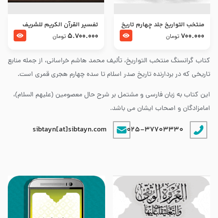
منتخب التواریخ جلد چهارم تاریخ
تفسير القرآن الكريم للشريف
امام زین العابدین و امام محمد
المرتضي قدس سرّه
5.700.000
700.000
تومان
تومان
باقر علیهما السلام
کتاب گرانسنگ منتخب التواريخ، تألیف محمد هاشم خراسانی، از جمله منابع
تاریخی که در بردارنده تاریخ صدر اسلام تا سده چهارم هجری قمری است.
این کتاب به زبان فارسی و مشتمل بر شرح حال معصومین (علیهم السلام)،
امامزادگان و اصحاب ایشان می باشد.
sibtayn[at]sibtayn.com
025-37703330