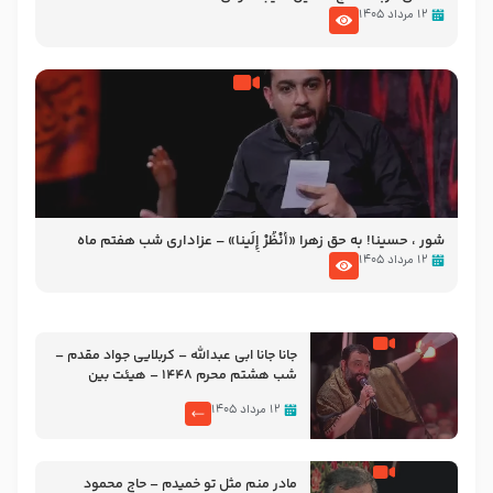
۱۲ مرداد ۱۴۰۵
شور ، حسینا! به‌ حق زهرا «أُنْظُرْ إِلَینا» – عزاداری شب هفتم ماه
محرّم 1405
۱۲ مرداد ۱۴۰۵
جانا جانا ابی عبدالله – کربلایی جواد مقدم –
شب هشتم محرم 1448 – هیئت بین
الحرمین طهران
۱۲ مرداد ۱۴۰۵
مادر منم مثل تو خمیدم – حاج محمود