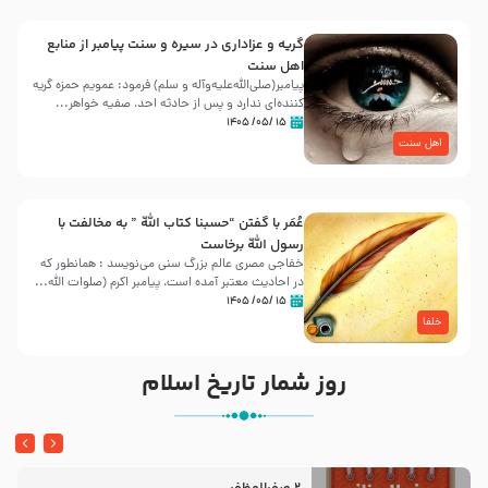
گریه و عزاداری در سیره و سنت پیامبر از منابع
اهل سنت
پیامبر(صلی‌الله‌علیه‌وآله و سلم) فرمود: عمویم حمزه گریه
کننده‌ای ندارد و پس از حادثه احد، صفیه خواهر...
۱۵ /۰۵/ ۱۴۰۵
اهل سنت
عُمَر با گفتن “حسبنا كتاب اللّه ” به مخالفت با
رسول اللّه برخاست
خفاجی مصری عالم بزرگ سنی می‌نویسد : همانطور که
در احادیث معتبر آمده است، پیامبر اکرم (صلوات اللّه...
۱۵ /۰۵/ ۱۴۰۵
خلفا
روز شمار تاریخ اسلام