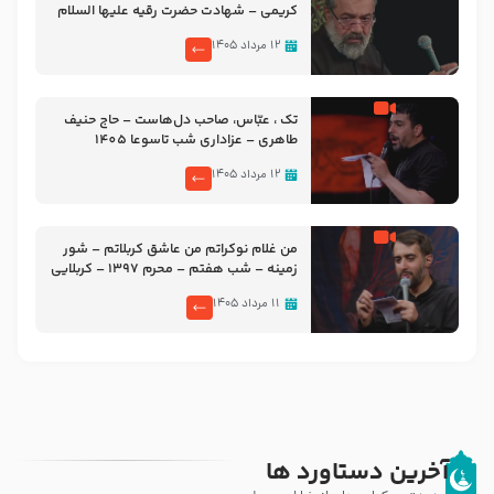
کریمی – شهادت حضرت رقیه علیها السلام
– تیر ۱۴۰۵ هیئت رایة العباس علیه السلام
۱۲ مرداد ۱۴۰۵
تک ، عبّاس، صاحب دل‌هاست – حاج حنیف
طاهری – عزاداری شب تاسوعا 1405
۱۲ مرداد ۱۴۰۵
من غلام نوکراتم من عاشق کربلاتم – شور
زمینه – شب هفتم – محرم 1397 – کربلایی
محمدحسین پویانفر
۱۱ مرداد ۱۴۰۵
آخرین دستاورد ها