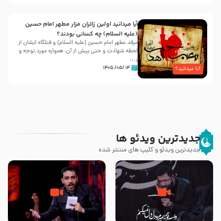
آیا میدانید اولین زائران مزار مطهر امام حسین
(علیه السلام) چه کسانی بودند؟
مرقد مطهر امام حسین (علیه السلام) و قتلگاه ایشان از
لحظه شهادت و حتی پیش از آن، همواره مورد توجه و
ز...
۱۴ /۰۵/ ۱۴۰۵
آیا میدانید؟
جدیدترین ویدئو ها
جدیدترین ویدئو و کلیپ های منتشر شده
مصداق کربلا – حاج حسین سیب
شور ، حسینا! به‌ حق زهرا «أُنْظُرْ
سرخی
إِلَینا» – عزاداری شب هفتم ماه