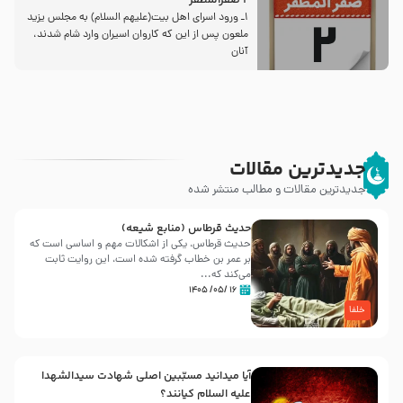
2 صفرالمظفر
1ـ ورود اسراى اهل بیت‌(علیهم السلام) به مجلس یزید
ملعون پس از این كه كاروان اسیران وارد شام شدند،
آنان
جدیدترین مقالات
جدیدترین مقالات و مطالب منتشر شده
حدیث قرطاس (منابع شیعه)
حدیث قرطاس، یکی از اشکالات مهم و اساسی است که
بر عمر بن خطاب گرفته شده است، این روایت ثابت
می‌کند که...
۱۶ /۰۵/ ۱۴۰۵
خلفا
آیا میدانید مسبّبین اصلی شهادت سیدالشهدا
علیه ‌السلام کیانند؟