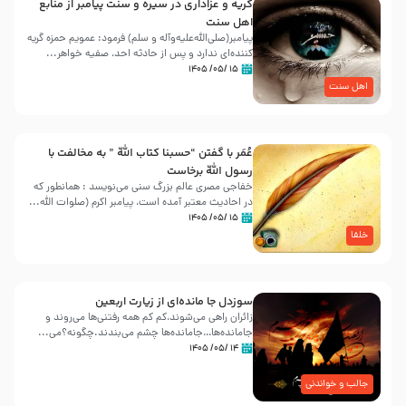
گریه و عزاداری در سیره و سنت پیامبر از منابع
اهل سنت
پیامبر(صلی‌الله‌علیه‌وآله و سلم) فرمود: عمویم حمزه گریه
کننده‌ای ندارد و پس از حادثه احد، صفیه خواهر...
۱۵ /۰۵/ ۱۴۰۵
اهل سنت
عُمَر با گفتن “حسبنا كتاب اللّه ” به مخالفت با
رسول اللّه برخاست
خفاجی مصری عالم بزرگ سنی می‌نویسد : همانطور که
در احادیث معتبر آمده است، پیامبر اکرم (صلوات اللّه...
۱۵ /۰۵/ ۱۴۰۵
خلفا
سوزدل جا مانده‌ای از زیارت اربعین
زائران راهی می‌شوند،کم‌ کم همه رفتنی‌ها می‌روند و
جامانده‌ها…جامانده‌ها چشم می‌بندند.چگونه؟می‌...
۱۴ /۰۵/ ۱۴۰۵
جالب و خواندنی