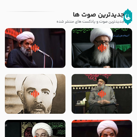
جدیدترین صوت ها
جدیدترین صوت و پادکست های منتشر شده
زوّار اربعین امام حسین (علیه
روضه جانسوز پاره های جگر امام
السلام) با این اشتیاق به زیارت
حسن مجتبی علیه السلام-حجت
بروند – آیت الله وحید خراسانی
الاسلام بندانی
لقب حضرت رقیه سلام الله علیها به
روضه‌ی مجلس یزید ملعون و
چه معناست – حجت الاسلام علوی
اسارت اهل‌بیت علیهم‌السلام –
تهرانی
مرحوم حجت‌الاسلام شیخ علی
محدث زاده