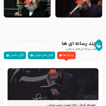
سلام جوانی که امام حسین علیه
زیارتی که اسباب رزق زیاد و عمر
السلام خودش جوابش را دادند
طولانی است حجت السلام حسین
-حجت الاسلام بندانی
یوسفی
چند رسانه ای ها
چند رسانه ای های سبطین
ویدئو ها
فایل های صوتی
گالری عکس
مصداق کربلا – حاج حسین سیب سرخی