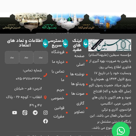
لینک
دسترسی
اطلاعات و نماد های
های
سریع
اعتماد
مفید
فروشگاه
مؤسسه سبطين (عليهماالسلام)
صفحه
با يقين به ضرورت بهره گیرى از
درباره ما
اصلی
فناورى اطلاع رسانى روز،
شماره تماس:
تماس با
وبسایت خود را در تاريخ 17
نوشته ها
37703330-025
ربيع الاول 1424 ق. همزمان با
ما
ویدئو ها
سالروز ميلاد حضرت رسول اكرم
آدرس: قم – خیابان
حریم
(صلی الله علیه و آله) افتتاح
صوت ها
انقلاب – کوچه 26 - پلاک
نمود و هم اكنون با زبان های
خصوصی
گالری
فارسی، عربى، انگلیسی،
47 و 49
قوانین
فرانسوی، آذری و ترکی
تصاویر
استانبولی فعال مى باشد. اين
مقررات
پايگاه اينترنتى مشتمل بر
قسمت هاى متنوع مى باشد.