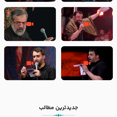
محرّم 1405
جانا جانا ابی عبدالله – کربلایی جواد
مادر منم مثل تو خمیدم – حاج
مقدم – شب هشتم محرم 1448 –
محمود کریمی – شهادت حضرت
هیئت بین الحرمین طهران
رقیه علیها السلام – تیر ۱۴۰۵
هیئت رایة العباس علیه السلام
تک ، عبّاس، صاحب دل‌هاست –
من غلام نوکراتم من عاشق کربلاتم
حاج حنیف طاهری – عزاداری شب
– شور زمینه – شب هفتم – محرم
تاسوعا 1405
1397 – کربلایی محمدحسین
پویانفر
جدیدترین مطالب