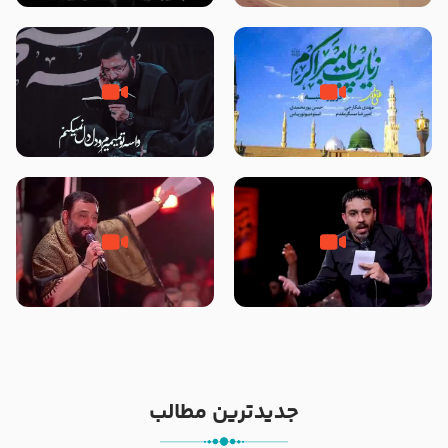
تصاویری از مسجد النبی
زیارت پیامبر اکرم صلی الله علیه و
مصداق کربلا – حاج حسین سیب
آله در روز شنبه با نوای علی فانی
سرخی
شور ، حسینا! به‌ حق زهرا «أُنْظُرْ
جانا جانا ابی عبدالله – کربلایی جواد
إِلَینا» – عزاداری شب هفتم ماه
مقدم – شب هشتم محرم 1448 –
محرّم 1405
هیئت بین الحرمین طهران
جدیدترین مطالب