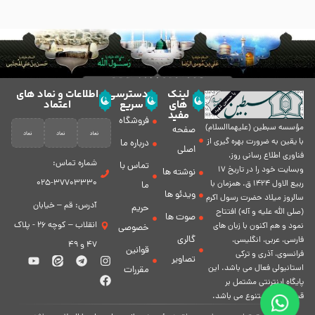
لینک
دسترسی
اطلاعات و نماد های
های
سریع
اعتماد
مفید
فروشگاه
مؤسسه سبطين (عليهماالسلام)
صفحه
با يقين به ضرورت بهره گیرى از
درباره ما
اصلی
فناورى اطلاع رسانى روز،
شماره تماس:
تماس با
وبسایت خود را در تاريخ 17
نوشته ها
37703330-025
ربيع الاول 1424 ق. همزمان با
ما
ویدئو ها
سالروز ميلاد حضرت رسول اكرم
آدرس: قم – خیابان
حریم
(صلی الله علیه و آله) افتتاح
صوت ها
انقلاب – کوچه 26 - پلاک
نمود و هم اكنون با زبان های
خصوصی
گالری
فارسی، عربى، انگلیسی،
47 و 49
قوانین
فرانسوی، آذری و ترکی
تصاویر
استانبولی فعال مى باشد. اين
مقررات
پايگاه اينترنتى مشتمل بر
قسمت هاى متنوع مى باشد.