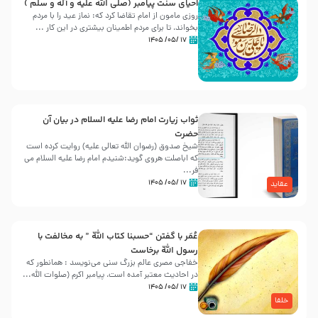
احیای سنت پیامبر (صلی الله علیه و آله و سلّم )
روزی مامون از امام تقاضا کرد که: نماز عید را با مردم
بخواند، تا برای مردم اطمینان بیشتری در این کار ...
۱۷ /۰۵/ ۱۴۰۵
ثواب زیارت امام رضا علیه السلام در بیان آن
حضرت
شیخ صدوق (رضوان الله تعالی علیه) روایت کرده است
که اباصلت هروی گوید:شنیدم امام رضا علیه السلام می
فر...
۱۷ /۰۵/ ۱۴۰۵
عقاید
عُمَر با گفتن “حسبنا كتاب اللّه ” به مخالفت با
رسول اللّه برخاست
خفاجی مصری عالم بزرگ سنی می‌نویسد : همانطور که
در احادیث معتبر آمده است، پیامبر اکرم (صلوات اللّه...
۱۷ /۰۵/ ۱۴۰۵
خلفا