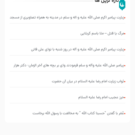
تازه ترین ها
زیارت پیامبر اکرم صلی الله علیه و اله و سلم در مدینه به همراه تصاویری از مسجد
النبی
مرگ یا قتل – ملا باسم کربلایی
زیارت پیامبر اکرم صلی الله علیه و آله در روز شنبه با نوای علی فانی
پیامبر صلی الله علیه وآله و سلم فرمودند وای بر بچه های آخر الزمان- دکتر هزار
ثواب زیارت امام رضا علیه السلام در بیان آن حضرت
حرز عجیب امام رضا علیه السلام
عُمَر با گفتن “حسبنا كتاب اللّه ” به مخالفت با رسول اللّه برخاست