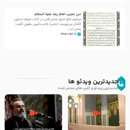
حرز عجیب امام رضا علیه السلام
مرحوم حاج شیخ عباس قمی در کتاب شریف منتهی
الآمال می‌نویسد: (ياسر) خادم مأمون ملعون گفت:
زمانى ك...
۱۷ /۰۵/ ۱۴۰۵
جدیدترین ویدئو ها
جدیدترین ویدئو و کلیپ های منتشر شده
زیارت پیامبر اکرم صلی الله علیه و
اله و سلم در مدینه به همراه
مرگ یا قتل – ملا باسم کربلایی