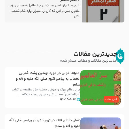
2 صفرالمظفر
1ـ ورود اسراى اهل بیت‌(علیهم السلام) به مجلس یزید
ملعون پس از این كه كاروان اسیران وارد شام شدند،
آنان
جدیدترین مقالات
جدیدترین مقالات و مطالب منتشر شده
اعتراف غزالی در مورد توهین زشت عُمَر بن
الخطاب به پیامبر اکرم صلی الله علیه و آله و
سلم
غزالی عالم بزرگ و صوفی مسلك اهل سقيفه در کتاب
“سرالعالمین” بعد از نقل ماجرای بیعت متخلف ...
اهل سنت
۱۷ /۰۵/ ۱۴۰۵
نقش خلفای ثلاثه در ترور نافرجام پیامبر صلی الله
علیه و آله و سلم