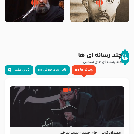
روضه‌ی مجلس یزید ملعون و
سلام جوانی که امام حسین علیه
اسارت اهل‌بیت علیهم‌السلام –
السلام خودش جوابش را دادند
مرحوم حجت‌الاسلام شیخ علی
-حجت الاسلام بندانی
محدث زاده
چند رسانه ای ها
چند رسانه ای های سبطین
ویدئو ها
فایل های صوتی
گالری عکس
مصداق کربلا – حاج حسین سیب سرخی