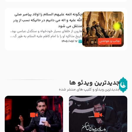
چگونه ائمه علیهم السلام را اولاد پیامبر صلی
الله علیه و اله می دانیم در حالیکه نسب از پدر
منتقل می شود
هارون از خلفای بسیار خودخواه و سنگدل عباسی بود.
تاریخ مذاکره او را با امام کاظم علیه السلام به طور گ...
جالب و خواندنی
۱۷ /۰۵/ ۱۴۰۵
جدیدترین ویدئو ها
جدیدترین ویدئو و کلیپ های منتشر شده
مصداق کربلا – حاج حسین سیب
شور ، حسینا! به‌ حق زهرا «أُنْظُرْ
سرخی
إِلَینا» – عزاداری شب هفتم ماه