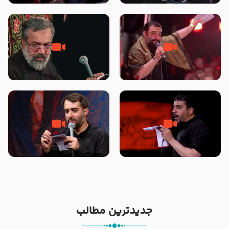
محرّم 1405
جانا جانا ابی عبدالله – کربلایی جواد
مادر منم مثل تو خمیدم – حاج
مقدم – شب هشتم محرم 1448 –
محمود کریمی – شهادت حضرت
هیئت بین الحرمین طهران
رقیه علیها السلام – تیر ۱۴۰۵
هیئت رایة العباس علیه السلام
تک ، عبّاس، صاحب دل‌هاست –
من غلام نوکراتم من عاشق کربلاتم
حاج حنیف طاهری – عزاداری شب
– شور زمینه – شب هفتم – محرم
تاسوعا 1405
1397 – کربلایی محمدحسین
پویانفر
جدیدترین مطالب