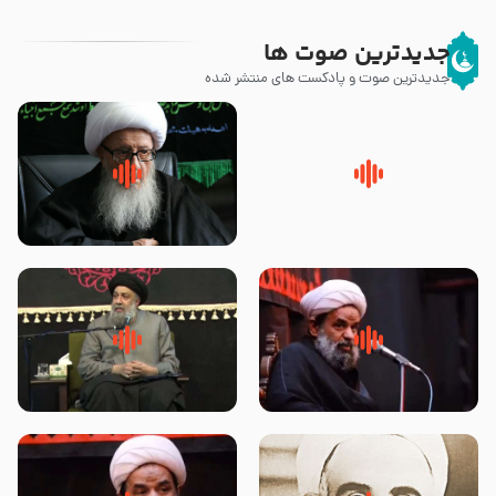
جدیدترین صوت ها
جدیدترین صوت و پادکست های منتشر شده
پیامبر صلی الله علیه وآله و سلم
زوّار اربعین امام حسین (علیه
فرمودند وای بر بچه های آخر
السلام) با این اشتیاق به زیارت
الزمان- دکتر هزار
بروند – آیت الله وحید خراسانی
روضه جانسوز پاره های جگر امام
لقب حضرت رقیه سلام الله علیها به
حسن مجتبی علیه السلام-حجت
چه معناست – حجت الاسلام علوی
الاسلام بندانی
تهرانی