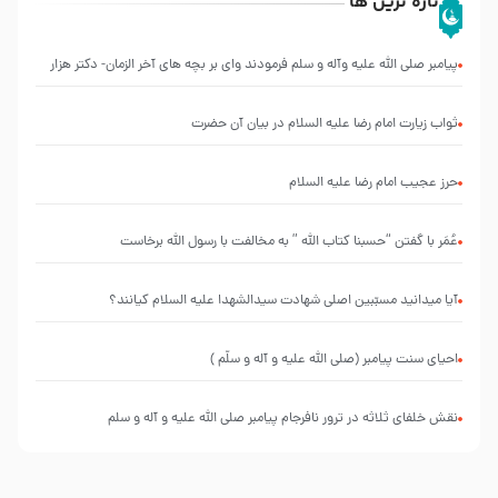
تازه ترین ها
پیامبر صلی الله علیه وآله و سلم فرمودند وای بر بچه های آخر الزمان- دکتر هزار
ثواب زیارت امام رضا علیه السلام در بیان آن حضرت
حرز عجیب امام رضا علیه السلام
عُمَر با گفتن “حسبنا كتاب اللّه ” به مخالفت با رسول اللّه برخاست
آیا میدانید مسبّبین اصلی شهادت سیدالشهدا علیه ‌السلام کیانند؟
احیای سنت پیامبر (صلی الله علیه و آله و سلّم )
نقش خلفای ثلاثه در ترور نافرجام پیامبر صلی الله علیه و آله و سلم