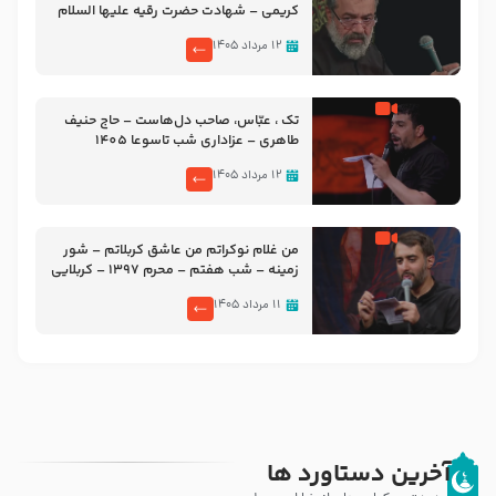
کریمی – شهادت حضرت رقیه علیها السلام
– تیر ۱۴۰۵ هیئت رایة العباس علیه السلام
۱۲ مرداد ۱۴۰۵
تک ، عبّاس، صاحب دل‌هاست – حاج حنیف
طاهری – عزاداری شب تاسوعا 1405
۱۲ مرداد ۱۴۰۵
من غلام نوکراتم من عاشق کربلاتم – شور
زمینه – شب هفتم – محرم 1397 – کربلایی
محمدحسین پویانفر
۱۱ مرداد ۱۴۰۵
آخرین دستاورد ها