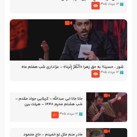
۱۲ مرداد ۱۴۰۵
شور ، حسینا! به‌ حق زهرا «أُنْظُرْ إِلَینا» – عزاداری شب هفتم ماه
محرّم 1405
۱۲ مرداد ۱۴۰۵
جانا جانا ابی عبدالله – کربلایی جواد مقدم –
شب هشتم محرم 1448 – هیئت بین
الحرمین طهران
۱۲ مرداد ۱۴۰۵
مادر منم مثل تو خمیدم – حاج محمود