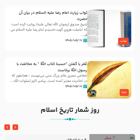
ثواب زیارت امام رضا علیه السلام در بیان آن
حضرت
شیخ صدوق (رضوان الله تعالی علیه) روایت کرده است
که اباصلت هروی گوید:شنیدم امام رضا علیه السلام می
فر...
۱۷ /۰۵/ ۱۴۰۵
عقاید
عُمَر با گفتن “حسبنا كتاب اللّه ” به مخالفت با
رسول اللّه برخاست
خفاجی مصری عالم بزرگ سنی می‌نویسد : همانطور که
در احادیث معتبر آمده است، پیامبر اکرم (صلوات اللّه...
۱۷ /۰۵/ ۱۴۰۵
خلفا
روز شمار تاریخ اسلام