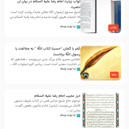
ثواب زیارت امام رضا علیه السلام در بیان آن
حضرت
شیخ صدوق (رضوان الله تعالی علیه) روایت کرده است
که اباصلت هروی گوید:شنیدم امام رضا علیه السلام می
فر...
۱۷ /۰۵/ ۱۴۰۵
عقاید
عُمَر با گفتن “حسبنا كتاب اللّه ” به مخالفت با
رسول اللّه برخاست
خفاجی مصری عالم بزرگ سنی می‌نویسد : همانطور که
در احادیث معتبر آمده است، پیامبر اکرم (صلوات اللّه...
۱۷ /۰۵/ ۱۴۰۵
خلفا
حرز عجیب امام رضا علیه السلام
مرحوم حاج شیخ عباس قمی در کتاب شریف منتهی
الآمال می‌نویسد: (ياسر) خادم مأمون ملعون گفت:
زمانى ك...
۱۷ /۰۵/ ۱۴۰۵