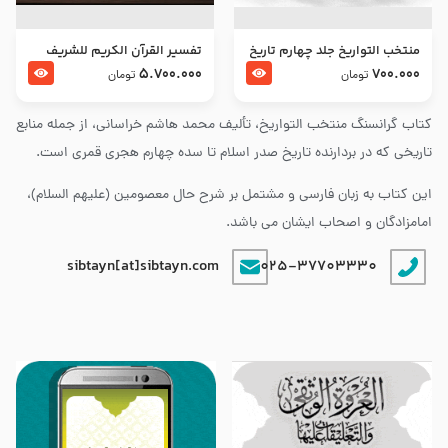
منتخب التواریخ جلد چهارم تاریخ
تفسير القرآن الكريم للشريف
امام زین العابدین و امام محمد
المرتضي قدس سرّه
5.700.000
700.000
تومان
تومان
باقر علیهما السلام
کتاب گرانسنگ منتخب التواريخ، تألیف محمد هاشم خراسانی، از جمله منابع
تاریخی که در بردارنده تاریخ صدر اسلام تا سده چهارم هجری قمری است.
این کتاب به زبان فارسی و مشتمل بر شرح حال معصومین (علیهم السلام)،
امامزادگان و اصحاب ایشان می باشد.
sibtayn[at]sibtayn.com
025-37703330