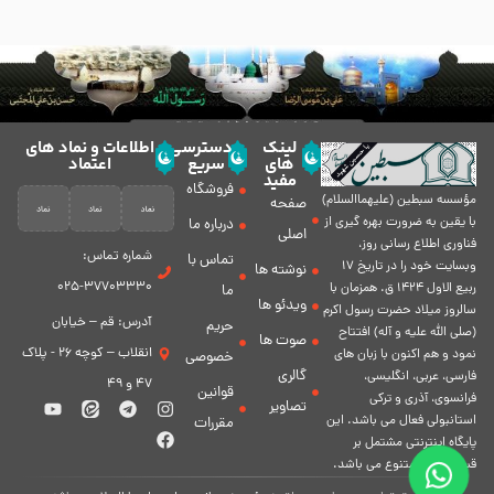
لینک
دسترسی
اطلاعات و نماد های
های
سریع
اعتماد
مفید
فروشگاه
مؤسسه سبطين (عليهماالسلام)
صفحه
با يقين به ضرورت بهره گیرى از
درباره ما
اصلی
فناورى اطلاع رسانى روز،
شماره تماس:
تماس با
وبسایت خود را در تاريخ 17
نوشته ها
37703330-025
ربيع الاول 1424 ق. همزمان با
ما
ویدئو ها
سالروز ميلاد حضرت رسول اكرم
آدرس: قم – خیابان
حریم
(صلی الله علیه و آله) افتتاح
صوت ها
انقلاب – کوچه 26 - پلاک
نمود و هم اكنون با زبان های
خصوصی
گالری
فارسی، عربى، انگلیسی،
47 و 49
قوانین
فرانسوی، آذری و ترکی
تصاویر
استانبولی فعال مى باشد. اين
مقررات
پايگاه اينترنتى مشتمل بر
قسمت هاى متنوع مى باشد.