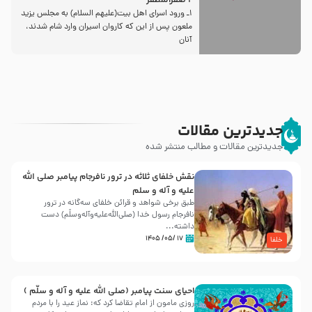
2 صفرالمظفر
1ـ ورود اسراى اهل بیت‌(علیهم السلام) به مجلس یزید
ملعون پس از این كه كاروان اسیران وارد شام شدند،
آنان
جدیدترین مقالات
جدیدترین مقالات و مطالب منتشر شده
نقش خلفای ثلاثه در ترور نافرجام پیامبر صلی الله
علیه و آله و سلم
طبق برخی شواهد و قرائن خلفای سه‌گانه در ترور
نافرجام رسول خدا (صلی‌الله‌علیه‌و‌آله‌وسلّم) دست
داشته‌...
۱۷ /۰۵/ ۱۴۰۵
خلفا
احیای سنت پیامبر (صلی الله علیه و آله و سلّم )
روزی مامون از امام تقاضا کرد که: نماز عید را با مردم