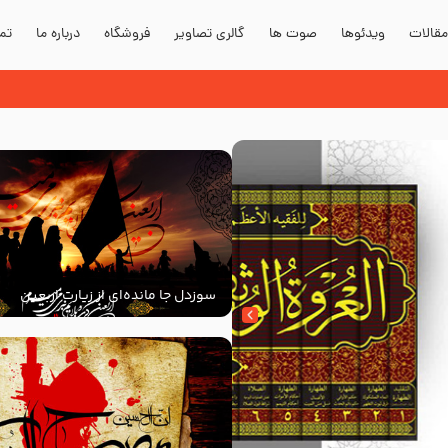
قالات
ویدئوها
صوت ها
گالری تصاویر
فروشگاه
درباره ما
تما
سوزدل جا مانده‌ای از زیارت اربعین