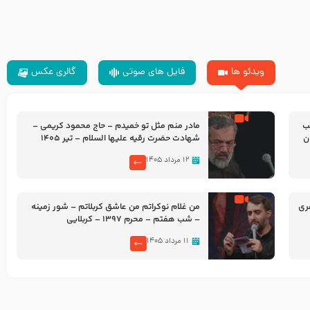
ویدئو ها
فایل های صوتی
گالری عکس
شب
مادر منم مثل تو خمیدم – حاج محمود کریمی –
شهادت حضرت رقیه علیها السلام – تیر ۱۴۰۵
هیئت رایة العباس علیه السلام
۱۲ مرداد ۱۴۰۵
ری
من غلام نوکراتم من عاشق کربلاتم – شور زمینه
– شب هفتم – محرم 1397 – کربلایی
محمدحسین پویانفر
۱۱ مرداد ۱۴۰۵