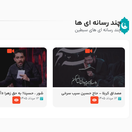
چند رسانه ای ها
چند رسانه ای های سبطین
مصداق کربلا – حاج حسین سیب سرخی
شور ، حسینا! به‌ حق زهرا «أُنْظُ
عزاداری شب هفتم ماه محرّم 05
۱۲ مرداد ۱۴۰۵
۱۲ مرداد ۱۴۰۵