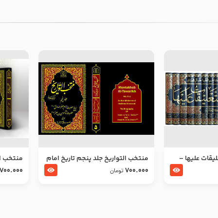
ليقات عليها –
منتخب التواریخ جلد پنجم تاریخ امام
منتخب ال
جعفر صادق و امام موسی بن جعفر
زین العا
700.000
700.000
تومان
علیهما السلام
علیهما ا