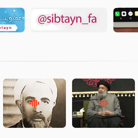
لقب حضرت رقیه سلام الله علیها
روضه‌ی مجلس یزید ملعون و
به چه معناست – حجت الاسلام
اسارت اهل‌بیت علیهم‌السلام –
علوی تهرانی
مرحوم حجت‌الاسلام شیخ علی
محدث زاده