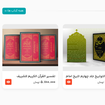
همه کتاب ها
تواریخ جلد چهارم تاریخ امام
تفسير القرآن الكريم للشريف
بدین و امام محمد باقر
المرتضي قدس سرّه
5.700.000
تومان
تومان
لسلام