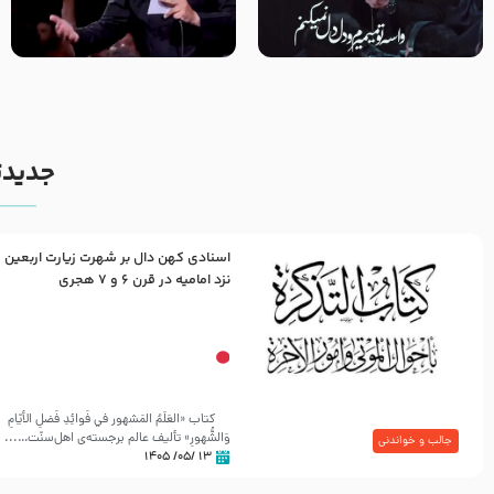
مصداق کربلا – حاج حسین سیب
شور ، حسینا! به‌ حق زهرا «أُنْظُرْ
سرخی
إِلَینا» – عزاداری شب هفتم ماه
محرّم 1405
جدیدت
اسنادی کهن دال بر شهرت زیارت اربعین
نزد امامیه در قرن ۶ و ۷ هجری
کتاب «العَلَمُ المَشهور في فَوائِدِ فَضلِ الأيّامِ
وَالشُّهورِ» تألیف عالم برجسته‌ی اهل‌سنّت…...
جالب و خواندنی
۱۳ /۰۵/ ۱۴۰۵