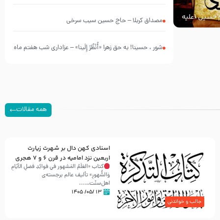
چه کسانی بودند؟
ام حسین (علیه
مصداق کربلا – حاج حسین سیب سرخی
شور ، حسینا! به‌ حق زهرا «أُنْظُرْ إِلَینا» – عزاداری شب هفتم ماه
محرّم 1405
همه مقالات
اسنادی کهن دال بر شهرت زیارت
اربعین نزد امامیه در قرن ۶ و ۷ هجری
کتاب «العَلَمُ المَشهور في فَوائِدِ فَضلِ الأيّامِ
وَالشُّهورِ» تألیف عالم برجسته‌ی
اهل‌سنّت…...
۱۳ /۰۵/ ۱۴۰۵
جالب و خواندنی