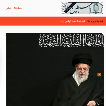
صفحه اصلی
م
جدیدترین ها:
زائران اربعین حسینی
اسنادی کهن دال بر شهرت زیارت اربعین نزد امامیه در قرن ۶ و ۷ هجری
آیا میدانید اولین زائران مزار مطهر امام حسین (علیه السلام) چه کس