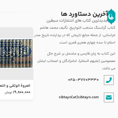
آخرین دستاورد ها
جدیدترین کتاب های انتشارات سبطین
کتاب گرانسنگ منتخب التواريخ، تألیف محمد هاشم
خراسانی، از جمله منابع تاریخی که در بردارنده تاریخ صدر
اسلام تا سده چهارم هجری قمری است.
این کتاب به زبان فارسی و مشتمل بر شرح حال
معصومین (علیهم السلام)، امامزادگان و اصحاب ایشان
می باشد.
025-37703330
العروة الوثقى و التع
طرح جدید
19.800.000
تومان
sibtayn[at]sibtayn.com