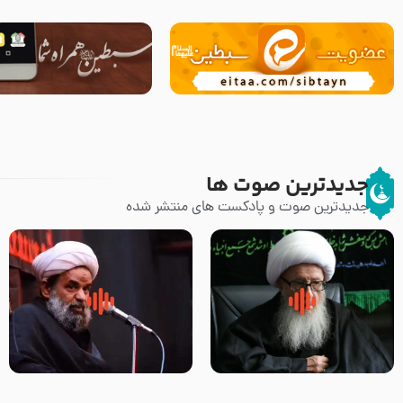
جدیدترین صوت ها
جدیدترین صوت و پادکست های منتشر شده
زوّار اربعین امام حسین (علیه
روضه جانسوز پاره های جگر امام
السلام) با این اشتیاق به زیارت
حسن مجتبی علیه السلام-حجت
بروند – آیت الله وحید خراسانی
الاسلام بندانی