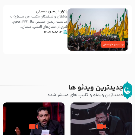
زائران اربعین حسینی
عاشقان و شیفتگان مکتب اهل بیت(ع) به
مناسبت اربعین حسینی سال ۱۴۴۲هجری
قمری از استان‌های المثنی، میسان...
۱۳ /۰۵/ ۱۴۰۵
جالب و خواندنی
جدیدترین ویدئو ها
جدیدترین ویدئو و کلیپ های منتشر شده