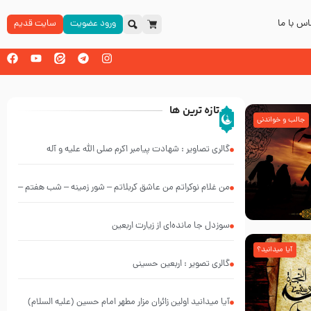
س با ما
ورود عضویت
سایت قدیم
تازه ترین ها
جالب و خواندنی
گالری تصاویر : شهادت پیامبر اکرم صلی الله علیه و آله
من غلام نوکراتم من عاشق کربلاتم – شور زمینه – شب هفتم –
محرم 1397 – کربلایی محمدحسین پویانفر
سوزدل جا مانده‌ای از زیارت اربعین
آیا میدانید؟
گالری تصویر : اربعین حسینی
آیا میدانید اولین زائران مزار مطهر امام حسین (علیه السلام)