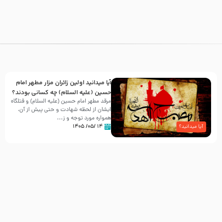
آیا میدانید اولین زائران مزار مطهر امام
حسین (علیه السلام) چه کسانی بودند؟
مرقد مطهر امام حسین (علیه السلام) و قتلگاه
ایشان از لحظه شهادت و حتی پیش از آن،
همواره مورد توجه و ز...
۱۴ /۰۵/ ۱۴۰۵
آیا میدانید؟