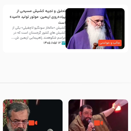
تحلیل و تجربه کشیش مسیحی از
پیاده‌روی اربعین: موتور تولید «امید»
است
کشیش «مالخاز سونگیو لاچفیلی» یکی از
کشیش های کشور گرجستان است که در
مراسم شکوهمند راهپیمایی اربعین ش...
۱۲ /۰۵/ ۱۴۰۵
جالب و خواندنی