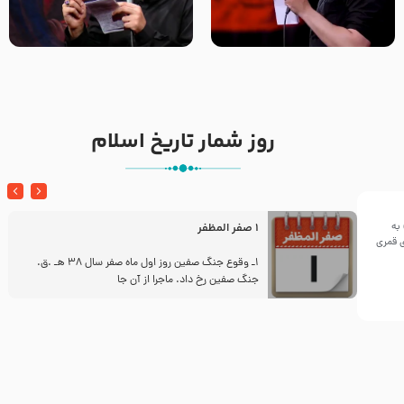
تک ، عبّاس، صاحب دل‌هاست –
من غلام نوکراتم من عاشق
حاج حنیف طاهری – عزاداری شب
کربلاتم – شور زمینه – شب هفتم
تاسوعا 1405
– محرم 1397 – کربلایی
محمدحسین پویانفر
روز شمار تاریخ اسلام
به
1 صفر المظفر
ینی سال ۱۴۴۲هجری قمری
ز
1ـ وقوع جنگ صفین روز اول ماه صفر سال 38 هـ .ق.
جنگ صفین رخ داد. ماجرا از آن جا