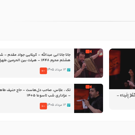
جانا جانا ابی عبدالله – کربلایی جواد مقدم – 
هشتم محرم 1448 – هیئت بین الحرمین طهران
۱۲ مرداد ۱۴۰۵
تک ، عبّاس، صاحب دل‌هاست – حاج حنیف طاه
رْ إِلَینا» –
– عزاداری شب تاسوعا 1405
14
۱۲ مرداد ۱۴۰۵