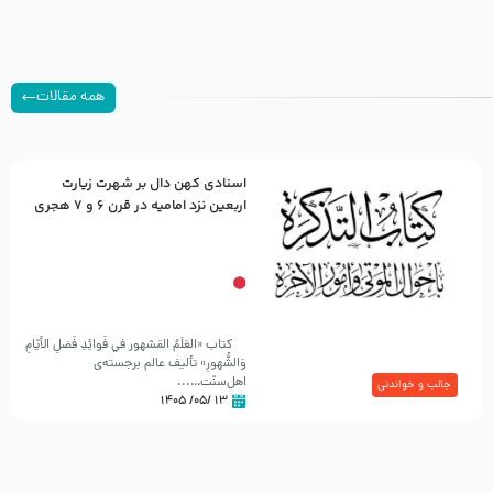
همه مقالات
اسنادی کهن دال بر شهرت زیارت
اربعین نزد امامیه در قرن ۶ و ۷ هجری
کتاب «العَلَمُ المَشهور في فَوائِدِ فَضلِ الأيّامِ
وَالشُّهورِ» تألیف عالم برجسته‌ی
اهل‌سنّت…...
جالب و خواندنی
۱۳ /۰۵/ ۱۴۰۵