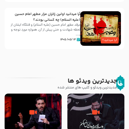
آیا میدانید اولین زائران مزار مطهر امام حسین
(علیه السلام) چه کسانی بودند؟
مرقد مطهر امام حسین (علیه السلام) و قتلگاه ایشان از
لحظه شهادت و حتی پیش از آن، همواره مورد توجه و
ز...
۱۴ /۰۵/ ۱۴۰۵
آیا میدانید؟
جدیدترین ویدئو ها
جدیدترین ویدئو و کلیپ های منتشر شده
مصداق کربلا – حاج حسین سیب
شور ، حسینا! به‌ حق زهرا «أُنْظُرْ
سرخی
إِلَینا» – عزاداری شب هفتم ماه