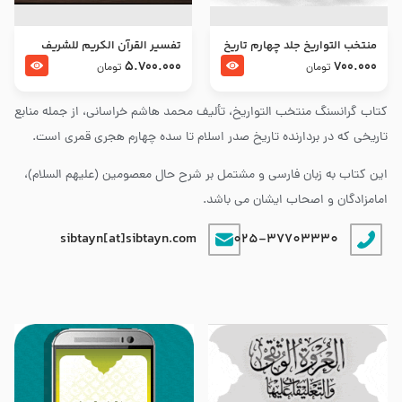
منتخب التواریخ جلد چهارم تاریخ
تفسير القرآن الكريم للشريف
امام زین العابدین و امام محمد
المرتضي قدس سرّه
5.700.000
700.000
تومان
تومان
باقر علیهما السلام
کتاب گرانسنگ منتخب التواريخ، تألیف محمد هاشم خراسانی، از جمله منابع
تاریخی که در بردارنده تاریخ صدر اسلام تا سده چهارم هجری قمری است.
این کتاب به زبان فارسی و مشتمل بر شرح حال معصومین (علیهم السلام)،
امامزادگان و اصحاب ایشان می باشد.
sibtayn[at]sibtayn.com
025-37703330