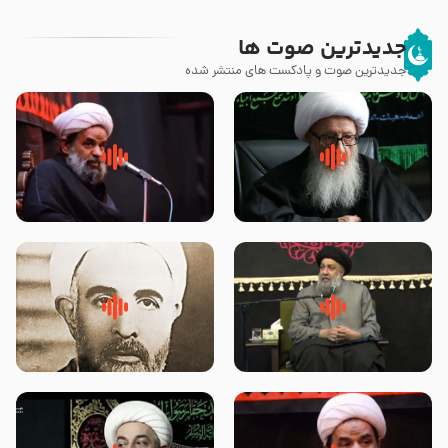
جدیدترین صوت ها
جدیدترین صوت و پادکست های منتشر شده
زوّار اربعین امام حسین (علیه
روضه جانسوز پاره های جگر امام
السلام) با این اشتیاق به زیارت
حسن مجتبی علیه السلام-حجت
بروند – آیت الله وحید خراسانی
الاسلام بندانی
لقب حضرت رقیه سلام الله علیها به
روضه‌ی مجلس یزید ملعون و
چه معناست – حجت الاسلام علوی
اسارت اهل‌بیت علیهم‌السلام –
تهرانی
مرحوم حجت‌الاسلام شیخ علی
محدث زاده