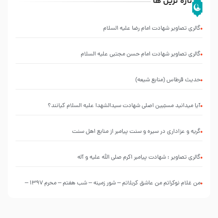
تازه ترین ها
گالری تصاویر شهادت امام رضا علیه السلام
گالری تصاویر شهادت امام حسن مجتبی علیه السلام
حدیث قرطاس (منابع شیعه)
آیا میدانید مسبّبین اصلی شهادت سیدالشهدا علیه ‌السلام کیانند؟
گریه و عزاداری در سیره و سنت پیامبر از منابع اهل سنت
گالری تصاویر : شهادت پیامبر اکرم صلی الله علیه و آله
من غلام نوکراتم من عاشق کربلاتم – شور زمینه – شب هفتم – محرم 1397 –
کربلایی محمدحسین پویانفر