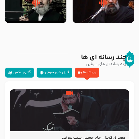
سلام جوانی که امام حسین علیه
زیارتی که اسباب رزق زیاد و عمر
السلام خودش جوابش را دادند
طولانی است حجت السلام حسین
-حجت الاسلام بندانی
یوسفی
چند رسانه ای ها
چند رسانه ای های سبطین
ویدئو ها
فایل های صوتی
گالری عکس
مصداق کربلا – حاج حسین سیب سرخی