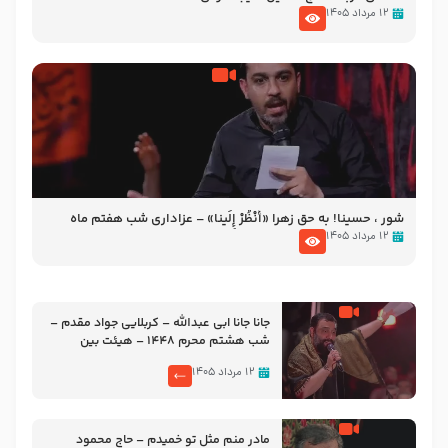
۱۲ مرداد ۱۴۰۵
شور ، حسینا! به‌ حق زهرا «أُنْظُرْ إِلَینا» – عزاداری شب هفتم ماه
محرّم 1405
۱۲ مرداد ۱۴۰۵
جانا جانا ابی عبدالله – کربلایی جواد مقدم –
شب هشتم محرم 1448 – هیئت بین
الحرمین طهران
۱۲ مرداد ۱۴۰۵
مادر منم مثل تو خمیدم – حاج محمود