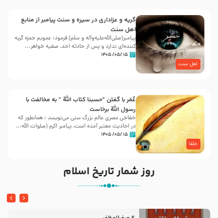
گریه و عزاداری در سیره و سنت پیامبر از منابع
اهل سنت
پیامبر(صلی‌الله‌علیه‌وآله و سلم) فرمود: عمویم حمزه گریه
کننده‌ای ندارد و پس از حادثه احد، صفیه خواهر...
۱۵ /۰۵/ ۱۴۰۵
اهل سنت
عُمَر با گفتن “حسبنا كتاب اللّه ” به مخالفت با
رسول اللّه برخاست
خفاجی مصری عالم بزرگ سنی می‌نویسد : همانطور که
در احادیث معتبر آمده است، پیامبر اکرم (صلوات اللّه...
۱۵ /۰۵/ ۱۴۰۵
خلفا
روز شمار تاریخ اسلام