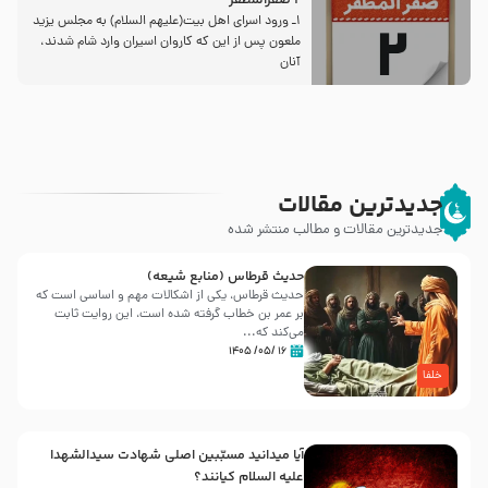
2 صفرالمظفر
1ـ ورود اسراى اهل بیت‌(علیهم السلام) به مجلس یزید
ملعون پس از این كه كاروان اسیران وارد شام شدند،
آنان
جدیدترین مقالات
جدیدترین مقالات و مطالب منتشر شده
حدیث قرطاس (منابع شیعه)
حدیث قرطاس، یکی از اشکالات مهم و اساسی است که
بر عمر بن خطاب گرفته شده است، این روایت ثابت
می‌کند که...
۱۶ /۰۵/ ۱۴۰۵
خلفا
آیا میدانید مسبّبین اصلی شهادت سیدالشهدا
علیه ‌السلام کیانند؟