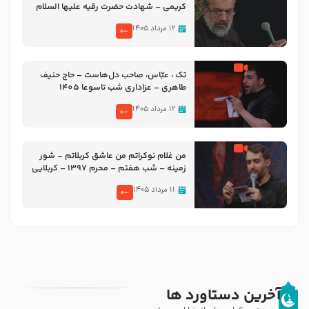
کریمی – شهادت حضرت رقیه علیها السلام
– تیر ۱۴۰۵ هیئت رایة العباس علیه السلام
۱۲ مرداد ۱۴۰۵
تک ، عبّاس، صاحب دل‌هاست – حاج حنیف
طاهری – عزاداری شب تاسوعا 1405
۱۲ مرداد ۱۴۰۵
من غلام نوکراتم من عاشق کربلاتم – شور
زمینه – شب هفتم – محرم 1397 – کربلایی
محمدحسین پویانفر
۱۱ مرداد ۱۴۰۵
آخرین دستاورد ها