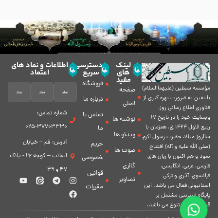
لینک
دسترسی
اطلاعات و نماد های
های
سریع
اعتماد
مفید
فروشگاه
مؤسسه سبطين (عليهماالسلام)
صفحه
با يقين به ضرورت بهره گیرى از
درباره ما
اصلی
فناورى اطلاع رسانى روز،
شماره تماس:
تماس با
وبسایت خود را در تاريخ 17
نوشته ها
37703330-025
ربيع الاول 1424 ق. همزمان با
ما
ویدئو ها
سالروز ميلاد حضرت رسول اكرم
آدرس: قم – خیابان
حریم
(صلی الله علیه و آله) افتتاح
صوت ها
انقلاب – کوچه 26 - پلاک
نمود و هم اكنون با زبان های
خصوصی
گالری
فارسی، عربى، انگلیسی،
47 و 49
قوانین
فرانسوی، آذری و ترکی
تصاویر
استانبولی فعال مى باشد. اين
مقررات
پايگاه اينترنتى مشتمل بر
قسمت هاى متنوع مى باشد.