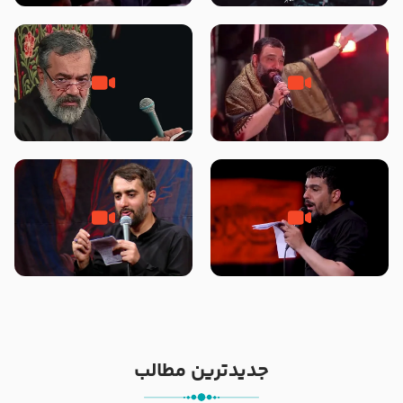
محرّم 1405
جانا جانا ابی عبدالله – کربلایی جواد
مادر منم مثل تو خمیدم – حاج
مقدم – شب هشتم محرم 1448 –
محمود کریمی – شهادت حضرت
هیئت بین الحرمین طهران
رقیه علیها السلام – تیر ۱۴۰۵
هیئت رایة العباس علیه السلام
تک ، عبّاس، صاحب دل‌هاست –
من غلام نوکراتم من عاشق کربلاتم
حاج حنیف طاهری – عزاداری شب
– شور زمینه – شب هفتم – محرم
تاسوعا 1405
1397 – کربلایی محمدحسین
پویانفر
جدیدترین مطالب