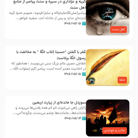
گریه و عزاداری در سیره و سنت پیامبر از منابع
اهل سنت
پیامبر(صلی‌الله‌علیه‌وآله و سلم) فرمود: عمویم حمزه گریه
کننده‌ای ندارد و پس از حادثه احد، صفیه خواهر...
۱۵ /۰۵/ ۱۴۰۵
اهل سنت
عُمَر با گفتن “حسبنا كتاب اللّه ” به مخالفت با
رسول اللّه برخاست
خفاجی مصری عالم بزرگ سنی می‌نویسد : همانطور که
در احادیث معتبر آمده است، پیامبر اکرم (صلوات اللّه...
۱۵ /۰۵/ ۱۴۰۵
خلفا
سوزدل جا مانده‌ای از زیارت اربعین
زائران راهی می‌شوند،کم‌ کم همه رفتنی‌ها می‌روند و
جامانده‌ها…جامانده‌ها چشم می‌بندند.چگونه؟می‌...
۱۴ /۰۵/ ۱۴۰۵
جالب و خواندنی