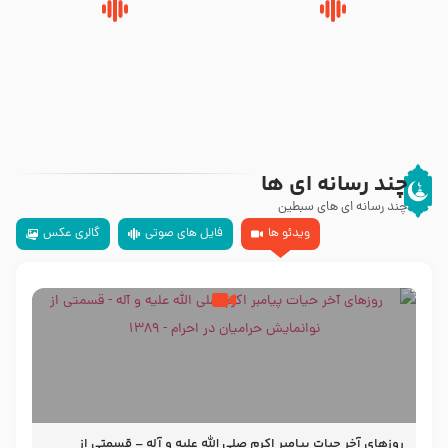
روضه‌ی مجلس یزید ملعون و
سلام جوانی که امام حسین علیه
اسارت اهل‌بیت علیهم‌السلام –
السلام خودش جوابش را دادند
مرحوم حجت‌الاسلام شیخ علی
-حجت الاسلام بندانی
محدث زاده
چند رسانه ای ها
چند رسانه ای های سبطین
ویدئو ها
فایل های صوتی
گالری عکس
روزهای آخر حیات پیامبر اکرم صلی الله علیه و آله – قسمتی از