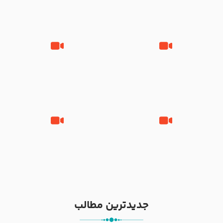
نوانمایش حرامیان در احرام – 1389
‌‌‌‌‌‌‌داستان ترور نافرجام رسول خدا
قسمتی از نوا نمایش بیرق ماندگار
صلی الله علیه و آله – شهادت
بیان توطئه های منافقین پیش از
پیامبر اکرم صلی الله علیه و آله
شهادت پیامبر اکرم صلی الله علیه
و آله
خطبه حضرت سلمان سه روز پس از
شهادت پیامبر اکرم صلی الله علیه
مادر داعش – حجت الاسلام جباری
و آله
جدیدترین مطالب