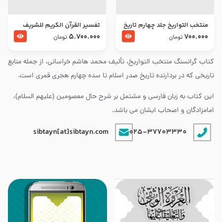
منتخب التواریخ جلد چهارم تاریخ
تفسير القرآن الكريم للشريف
امام زین العابدین و امام محمد
المرتضي قدس سرّه
5.700.000
700.000
تومان
تومان
باقر علیهما السلام
کتاب گرانسنگ منتخب التواريخ، تألیف محمد هاشم خراسانی، از جمله منابع
تاریخی که در بردارنده تاریخ صدر اسلام تا سده چهارم هجری قمری است.
این کتاب به زبان فارسی و مشتمل بر شرح حال معصومین (علیهم السلام)،
امامزادگان و اصحاب ایشان می باشد.
sibtayn[at]sibtayn.com
025-37703330