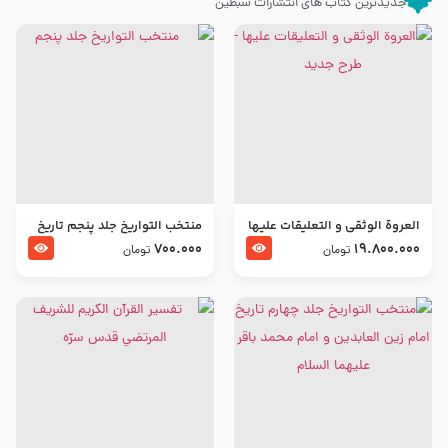
جدیدترین کتاب های انتشارات سبطین
العروة الوثقى و التعليقات عليها
منتخب التواریخ جلد پنجم تاریخ
– طرح جدید
امام جعفر صادق و امام موسی
700.000
19.800.000
تومان
تومان
بن جعفر علیهما السلام