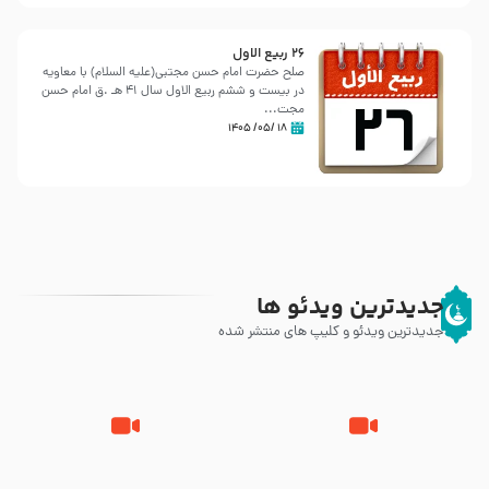
26 ربيع الاول
صلح حضرت امام حسن مجتبی(علیه السلام) با معاویه
در بیست و ششم ربیع الاول سال 41 هـ .ق امام حسن
مجت...
۱۸ /۰۵/ ۱۴۰۵
جدیدترین ویدئو ها
جدیدترین ویدئو و کلیپ های منتشر شده
روزهای آخر حیات پیامبر اکرم صلی
وصیتی که نوشته نشد (حدیث
الله علیه و آله – قسمتی از
قرطاس)