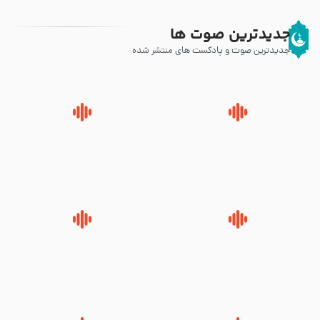
جدیدترین صوت ها
جدیدترین صوت و پادکست های منتشر شده
پیامبر صلی الله علیه وآله و سلم
زوّار اربعین امام حسین (علیه
فرمودند وای بر بچه های آخر
السلام) با این اشتیاق به زیارت
الزمان- دکتر هزار
بروند – آیت الله وحید خراسانی
روضه جانسوز پاره های جگر امام
لقب حضرت رقیه سلام الله علیها به
حسن مجتبی علیه السلام-حجت
چه معناست – حجت الاسلام علوی
الاسلام بندانی
تهرانی