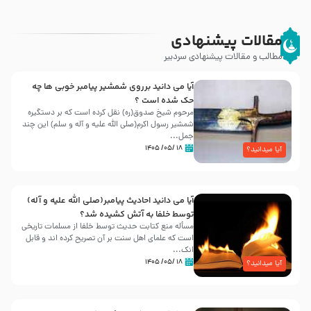
مقالات پیشنهادی
مطالب و مقالات پیشنهادی سردبیر
آیا می دانید برروی شمشیر پیامبر خوبی ها چه
حک شده است ؟
مرحوم شیخ صدوق(ره) نقل کرده است که بر دستگیره
شمشیر رسول اکرم(صلی الله علیه و آله و سلم) این چند
جمل...
۱۸ /۰۵/ ۱۴۰۵
آیا میدانید؟
آیا می دانید احادیث پیامبر(صلی الله علیه و آله)
توسط خلفا به آتش کشیده شد؟
مسأله منع کتابت حدیث توسط خلفا از مسلمات تاریخی
است که علمای اهل سنت بر آن تصریح کرده اند و قابل
انک...
۱۸ /۰۵/ ۱۴۰۵
آیا میدانید؟