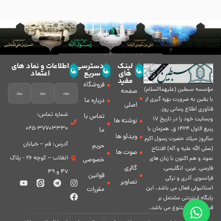
لینک
دسترسی
اطلاعات و نماد های
های
سریع
اعتماد
مفید
فروشگاه
مؤسسه سبطين (عليهماالسلام)
صفحه
با يقين به ضرورت بهره گیرى از
درباره ما
اصلی
فناورى اطلاع رسانى روز،
شماره تماس:
تماس با
وبسایت خود را در تاريخ 17
نوشته ها
37703330-025
ربيع الاول 1424 ق. همزمان با
ما
ویدئو ها
سالروز ميلاد حضرت رسول اكرم
آدرس: قم – خیابان
حریم
(صلی الله علیه و آله) افتتاح
صوت ها
انقلاب – کوچه 26 - پلاک
نمود و هم اكنون با زبان های
خصوصی
گالری
فارسی، عربى، انگلیسی،
47 و 49
قوانین
فرانسوی، آذری و ترکی
تصاویر
استانبولی فعال مى باشد. اين
مقررات
پايگاه اينترنتى مشتمل بر
قسمت هاى متنوع مى باشد.