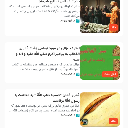
حدیث قرطاس (منابع شیعه)
حدیث قرطاس، یکی از اشکالات مهم و اساسی است که
بر عمر بن خطاب گرفته شده است، این روایت ثابت
می‌کند که...
۱۸ /۰۵/ ۱۴۰۵
خلفا
اعتراف غزالی در مورد توهین زشت عُمَر بن
الخطاب به پیامبر اکرم صلی الله علیه و آله و
سلم
غزالی عالم بزرگ و صوفی مسلك اهل سقيفه در کتاب
“سرالعالمین” بعد از نقل ماجرای بیعت متخلف ...
اهل سنت
۱۸ /۰۵/ ۱۴۰۵
عُمَر با گفتن “حسبنا كتاب اللّه ” به مخالفت با
رسول اللّه برخاست
خفاجی مصری عالم بزرگ سنی می‌نویسد : همانطور که
در احادیث معتبر آمده است، پیامبر اکرم (صلوات اللّه...
۱۸ /۰۵/ ۱۴۰۵
خلفا