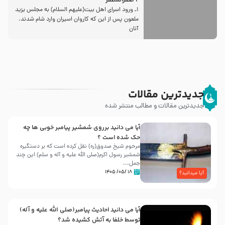
2 صفرالمظفر
1ـ ورود اسراى اهل بیت‌(علیهم السلام) به مجلس یزید
ملعون پس از این كه كاروان اسیران وارد شام شدند،
آنان
جدیدترین مقالات
جدیدترین مقالات و مطالب منتشر شده
آیا می دانید برروی شمشیر پیامبر خوبی ها چه
حک شده است ؟
مرحوم شیخ صدوق(ره) نقل کرده است که بر دستگیره
شمشیر رسول اکرم(صلی الله علیه و آله و سلم) این چند
جمل...
۱۸ /۰۵/ ۱۴۰۵
آیا میدانید؟
آیا می دانید احادیث پیامبر(صلی الله علیه و آله)
توسط خلفا به آتش کشیده شد؟