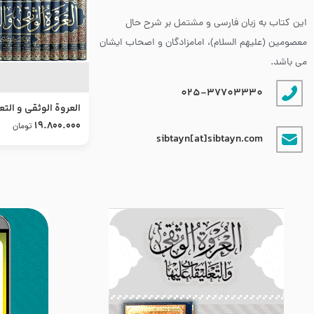
این کتاب به زبان فارسی و مشتمل بر شرح حال
معصومین (علیهم السلام)، امامزادگان و اصحاب ایشان
می باشد.
025-37703330
العروة الوثقى و التع
طرح جدید
19.800.000
تومان
sibtayn[at]sibtayn.com