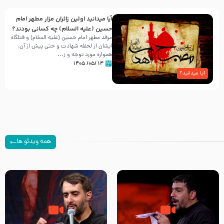
آیا میدانید اولین زائران مزار مطهر امام
حسین (علیه السلام) چه کسانی بودند؟
مرقد مطهر امام حسین (علیه السلام) و قتلگاه
ایشان از لحظه شهادت و حتی پیش از آن،
همواره مورد توجه و ز...
۱۴ /۰۵/ ۱۴۰۵
آیا میدانید؟
همه ویدئو ها