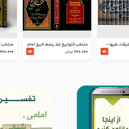
ليقات عليها –
منتخب التواریخ جلد پنجم تاریخ امام
منتخب ال
جعفر صادق و امام موسی بن جعفر
زین العا
700.000
700.000
تومان
علیهما السلام
علیهما ا