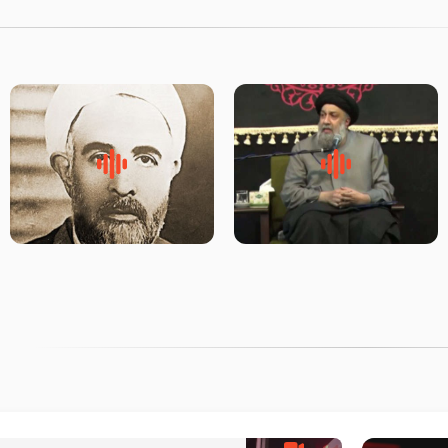
لقب حضرت رقیه سلام الله علیها
روضه‌ی مجلس یزید ملعون و
به چه معناست – حجت الاسلام
اسارت اهل‌بیت علیهم‌السلام –
علوی تهرانی
مرحوم حجت‌الاسلام شیخ علی
محدث زاده