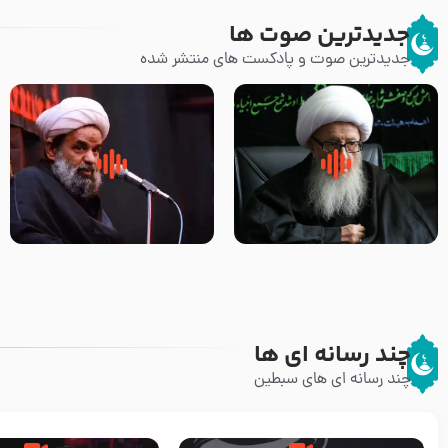
جدیدترین صوت ها
جدیدترین صوت و پادکست های منتشر شده
زوّار اربعین امام حسین (علیه
روضه جانسوز پاره های جگر امام
السلام) با این اشتیاق به زیارت
حسن مجتبی علیه السلام-حجت
بروند – آیت الله وحید خراسانی
الاسلام بندانی
چند رسانه ای ها
چند رسانه ای های سبطین