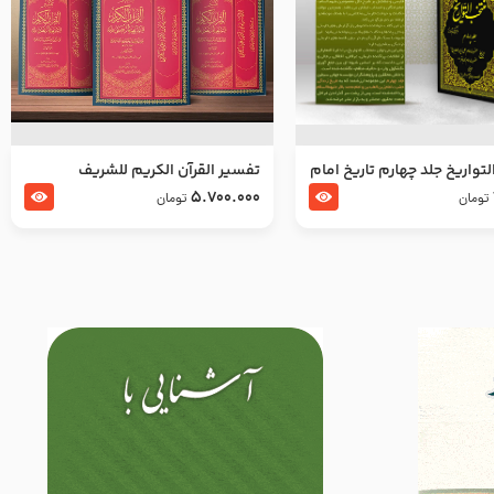
تواریخ جلد چهارم تاریخ امام
تفسير القرآن الكريم للشريف
بدین و امام محمد باقر
المرتضي قدس سرّه
5.700.000
تومان
تومان
لسلام