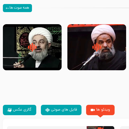
همه صوت ها
سلام جوانی که امام حسین علیه
زیارتی که اسباب رزق زیاد و عمر
السلام خودش جوابش را دادند
طولانی است حجت السلام حسین
-حجت الاسلام بندانی
یوسفی
ویدئو ها
فایل های صوتی
گالری عکس