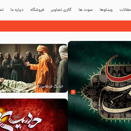
قالات
ویدئوها
صوت ها
گالری تصاویر
فروشگاه
درباره ما
تما
حدیث قرطاس (منابع شیعه)