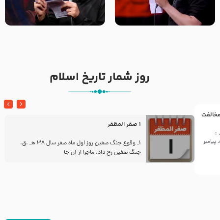
تک ، عبّاس، صاحب دل‌هاست –
من غلام نوکراتم من عاشق
حاج حنیف طاهری – عزاداری شب
کربلاتم – شور زمینه – شب هفتم
تاسوعا 1405
– محرم 1397 – کربلایی
محمدحسین پویانفر
روز شمار تاریخ اسلام
 مخالفت
1 صفر المظفر
:
پیامبر
ز
1ـ وقوع جنگ صفین روز اول ماه صفر سال 38 هـ .ق.
جنگ صفین رخ داد. ماجرا از آن جا