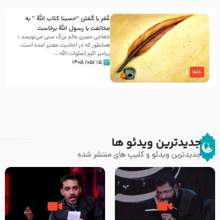
عُمَر با گفتن “حسبنا كتاب اللّه ” به
مخالفت با رسول اللّه برخاست
خفاجی مصری عالم بزرگ سنی می‌نویسد :
همانطور که در احادیث معتبر آمده است،
پیامبر اکرم (صلوات اللّه...
۱۵ /۰۵/ ۱۴۰۵
خلفا
جدیدترین ویدئو ها
جدیدترین ویدئو و کلیپ های منتشر شده