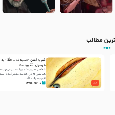
جانا جانا ابی عبدالله – کربلایی
مادر منم مثل تو خمیدم – حاج
جواد مقدم – شب هشتم محرم
محمود کریمی – شهادت حضرت
1448 – هیئت بین الحرمین طهران
رقیه علیها السلام – تیر ۱۴۰۵
هیئت رایة العباس علیه السلام
رین مطالب
عُمَر با گفتن “حسبنا كتاب اللّه ” به
30 صفر المظفر
با رسول اللّه برخاست
خفاجی مصری عالم بزرگ سنی می‌نویسد 
همانطور که در احادیث معتبر آمده است، 
شهادت حضرت علی بن موسی الرضا (علیه السلام) در رو
اکرم (صلوات اللّه...
آخـر صفر سـال 203 هـ .ق. هشـتمین اختر تابناک امامت
۱۵ /۰۵/ ۱۴۰۵
خلفا