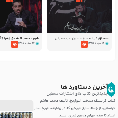
مصداق کربلا – حاج حسین سیب سرخی
شور ، حسینا! به‌ حق زهرا «أُنْظُ
عزاداری شب هفتم ماه محرّم 05
۱۲ مرداد ۱۴۰۵
۱۲ مرداد ۱۴۰۵
آخرین دستاورد ها
جدیدترین کتاب های انتشارات سبطین
کتاب گرانسنگ منتخب التواريخ، تألیف محمد هاشم
خراسانی، از جمله منابع تاریخی که در بردارنده تاریخ صدر
اسلام تا سده چهارم هجری قمری است.