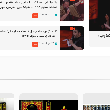
جانا جانا ابی عبدالله – کربلایی جواد مقدم – 
هشتم محرم 1448 – هیئت بین الحرمین طهران
۱۲ مرداد ۱۴۰۵
تک ، عبّاس، صاحب دل‌هاست – حاج حنیف طاه
رْ إِلَینا» –
– عزاداری شب تاسوعا 1405
14
۱۲ مرداد ۱۴۰۵