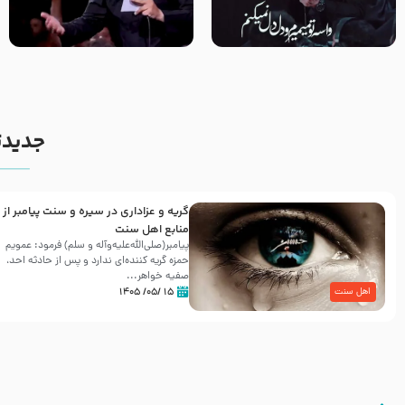
مصداق کربلا – حاج حسین سیب
شور ، حسینا! به‌ حق زهرا «أُنْظُرْ
سرخی
إِلَینا» – عزاداری شب هفتم ماه
محرّم 1405
جدیدت
گریه و عزاداری در سیره و سنت پیامبر از
منابع اهل سنت
پیامبر(صلی‌الله‌علیه‌وآله و سلم) فرمود: عمویم
حمزه گریه کننده‌ای ندارد و پس از حادثه احد،
صفیه خواهر...
۱۵ /۰۵/ ۱۴۰۵
اهل سنت