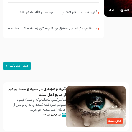
الشهدا علیه
گالری تصاویر : شهادت پیامبر اکرم صلی الله علیه و آله
من غلام نوکراتم من عاشق کربلاتم – شور زمینه – شب هفتم –
محرم 1397 – کربلایی محمدحسین پویانفر
همه مقالات
گریه و عزاداری در سیره و سنت پیامبر
از منابع اهل سنت
پیامبر(صلی‌الله‌علیه‌وآله و سلم) فرمود:
عمویم حمزه گریه کننده‌ای ندارد و پس از
حادثه احد، صفیه خواهر...
۱۵ /۰۵/ ۱۴۰۵
اهل سنت