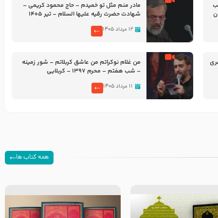
شب
مادر منم مثل تو خمیدم – حاج محمود کریمی –
شهادت حضرت رقیه علیها السلام – تیر ۱۴۰۵
هیئت رایة العباس علیه السلام
۱۲ مرداد ۱۴۰۵
ری
من غلام نوکراتم من عاشق کربلاتم – شور زمینه
– شب هفتم – محرم 1397 – کربلایی
محمدحسین پویانفر
۱۱ مرداد ۱۴۰۵
همه کتاب ها