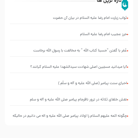
تازه ترین ها
ثواب زیارت امام رضا علیه السلام در بیان آن حضرت
حرز عجیب امام رضا علیه السلام
عُمَر با گفتن “حسبنا كتاب اللّه ” به مخالفت با رسول اللّه برخاست
آیا میدانید مسبّبین اصلی شهادت سیدالشهدا علیه ‌السلام کیانند؟
احیای سنت پیامبر (صلی الله علیه و آله و سلّم )
نقش خلفای ثلاثه در ترور نافرجام پیامبر صلی الله علیه و آله و سلم
چگونه ائمه علیهم السلام را اولاد پیامبر صلی الله علیه و اله می دانیم در حالیکه
نسب از پدر منتقل می شود