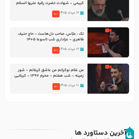
کریمی – شهادت حضرت رقیه علیها السلام
– تیر ۱۴۰۵ هیئت رایة العباس علیه السلام
۱۲ مرداد ۱۴۰۵
تک ، عبّاس، صاحب دل‌هاست – حاج حنیف
طاهری – عزاداری شب تاسوعا 1405
۱۲ مرداد ۱۴۰۵
من غلام نوکراتم من عاشق کربلاتم – شور
زمینه – شب هفتم – محرم 1397 – کربلایی
محمدحسین پویانفر
۱۱ مرداد ۱۴۰۵
آخرین دستاورد ها