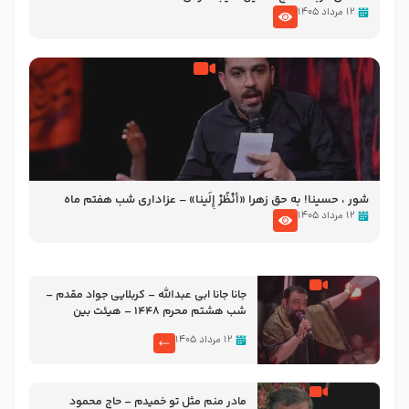
۱۲ مرداد ۱۴۰۵
شور ، حسینا! به‌ حق زهرا «أُنْظُرْ إِلَینا» – عزاداری شب هفتم ماه
محرّم 1405
۱۲ مرداد ۱۴۰۵
جانا جانا ابی عبدالله – کربلایی جواد مقدم –
شب هشتم محرم 1448 – هیئت بین
الحرمین طهران
۱۲ مرداد ۱۴۰۵
مادر منم مثل تو خمیدم – حاج محمود