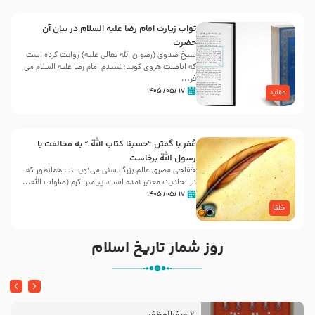
ثواب زیارت امام رضا علیه السلام در بیان آن
حضرت
شیخ صدوق (رضوان الله تعالی علیه) روایت کرده است
که اباصلت هروی گوید:شنیدم امام رضا علیه السلام می
فر...
۱۷ /۰۵/ ۱۴۰۵
عقاید
عُمَر با گفتن “حسبنا كتاب اللّه ” به مخالفت با
رسول اللّه برخاست
خفاجی مصری عالم بزرگ سنی می‌نویسد : همانطور که
در احادیث معتبر آمده است، پیامبر اکرم (صلوات اللّه...
۱۷ /۰۵/ ۱۴۰۵
خلفا
روز شمار تاریخ اسلام