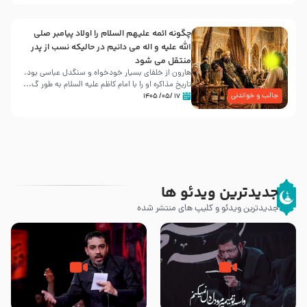
چگونه ائمه علیهم السلام را اولاد پیامبر صلی
الله علیه و اله می دانیم در حالیکه نسب از پدر
منتقل می شود
هارون از خلفای بسیار خودخواه و سنگدل عباسی بود.
تاریخ مذاکره او را با امام کاظم علیه السلام به طور گ...
جالب و خواندنی
۱۷ /۰۵/ ۱۴۰۵
جدیدترین ویدئو ها
جدیدترین ویدئو و کلیپ های منتشر شده
مصداق کربلا – حاج حسین سیب
شور ، حسینا! به‌ حق زهرا «أُنْظُرْ
سرخی
إِلَینا» – عزاداری شب هفتم ماه