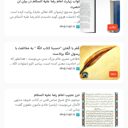
ثواب زیارت امام رضا علیه السلام در بیان آن
حضرت
شیخ صدوق (رضوان الله تعالی علیه) روایت کرده است
که اباصلت هروی گوید:شنیدم امام رضا علیه السلام می
فر...
۱۷ /۰۵/ ۱۴۰۵
عقاید
عُمَر با گفتن “حسبنا كتاب اللّه ” به مخالفت با
رسول اللّه برخاست
خفاجی مصری عالم بزرگ سنی می‌نویسد : همانطور که
در احادیث معتبر آمده است، پیامبر اکرم (صلوات اللّه...
۱۷ /۰۵/ ۱۴۰۵
خلفا
حرز عجیب امام رضا علیه السلام
مرحوم حاج شیخ عباس قمی در کتاب شریف منتهی
الآمال می‌نویسد: (ياسر) خادم مأمون ملعون گفت:
زمانى ك...
۱۷ /۰۵/ ۱۴۰۵