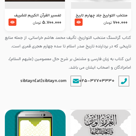
منتخب التواریخ جلد چهارم تاریخ
تفسير القرآن الكريم للشريف
امام زین العابدین و امام محمد
المرتضي قدس سرّه
5.700.000
700.000
تومان
تومان
باقر علیهما السلام
کتاب گرانسنگ منتخب التواريخ، تألیف محمد هاشم خراسانی، از جمله منابع
تاریخی که در بردارنده تاریخ صدر اسلام تا سده چهارم هجری قمری است.
این کتاب به زبان فارسی و مشتمل بر شرح حال معصومین (علیهم السلام)،
امامزادگان و اصحاب ایشان می باشد.
sibtayn[at]sibtayn.com
025-37703330