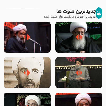
جدیدترین صوت ها
جدیدترین صوت و پادکست های منتشر شده
زوّار اربعین امام حسین (علیه
روضه جانسوز پاره های جگر امام
السلام) با این اشتیاق به زیارت
حسن مجتبی علیه السلام-حجت
بروند – آیت الله وحید خراسانی
الاسلام بندانی
لقب حضرت رقیه سلام الله علیها به
روضه‌ی مجلس یزید ملعون و
چه معناست – حجت الاسلام علوی
اسارت اهل‌بیت علیهم‌السلام –
تهرانی
مرحوم حجت‌الاسلام شیخ علی
محدث زاده