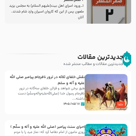
2 صفرالمظفر
1ـ ورود اسراى اهل بیت‌(علیهم السلام) به مجلس یزید
ملعون پس از این كه كاروان اسیران وارد شام شدند،
آنان
جدیدترین مقالات
جدیدترین مقالات و مطالب منتشر شده
نقش خلفای ثلاثه در ترور نافرجام پیامبر صلی الله
علیه و آله و سلم
طبق برخی شواهد و قرائن خلفای سه‌گانه در ترور
نافرجام رسول خدا (صلی‌الله‌علیه‌و‌آله‌وسلّم) دست
داشته‌...
۱۷ /۰۵/ ۱۴۰۵
خلفا
احیای سنت پیامبر (صلی الله علیه و آله و سلّم )
روزی مامون از امام تقاضا کرد که: نماز عید را با مردم