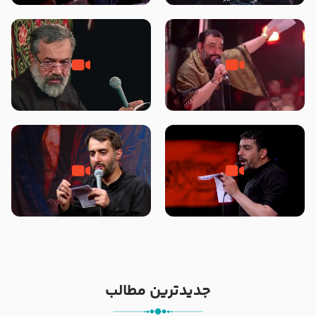
محرّم 1405
جانا جانا ابی عبدالله – کربلایی جواد
مادر منم مثل تو خمیدم – حاج
مقدم – شب هشتم محرم 1448 –
محمود کریمی – شهادت حضرت
هیئت بین الحرمین طهران
رقیه علیها السلام – تیر ۱۴۰۵
هیئت رایة العباس علیه السلام
تک ، عبّاس، صاحب دل‌هاست –
من غلام نوکراتم من عاشق کربلاتم
حاج حنیف طاهری – عزاداری شب
– شور زمینه – شب هفتم – محرم
تاسوعا 1405
1397 – کربلایی محمدحسین
پویانفر
جدیدترین مطالب