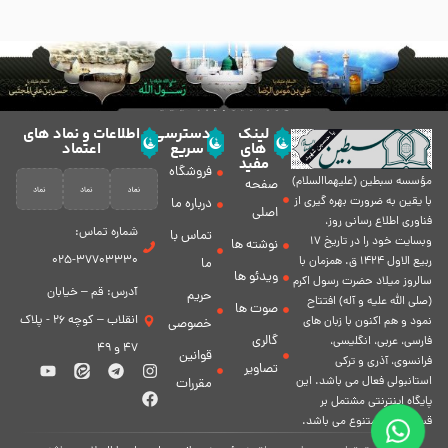
لینک
دسترسی
اطلاعات و نماد های
های
سریع
اعتماد
مفید
فروشگاه
مؤسسه سبطين (عليهماالسلام)
صفحه
با يقين به ضرورت بهره گیرى از
درباره ما
اصلی
فناورى اطلاع رسانى روز،
شماره تماس:
تماس با
وبسایت خود را در تاريخ 17
نوشته ها
37703330-025
ربيع الاول 1424 ق. همزمان با
ما
ویدئو ها
سالروز ميلاد حضرت رسول اكرم
آدرس: قم – خیابان
حریم
(صلی الله علیه و آله) افتتاح
صوت ها
انقلاب – کوچه 26 - پلاک
نمود و هم اكنون با زبان های
خصوصی
گالری
فارسی، عربى، انگلیسی،
47 و 49
قوانین
فرانسوی، آذری و ترکی
تصاویر
استانبولی فعال مى باشد. اين
مقررات
پايگاه اينترنتى مشتمل بر
قسمت هاى متنوع مى باشد.