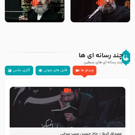
سلام جوانی که امام حسین علیه
زیارتی که اسباب رزق زیاد و عمر
السلام خودش جوابش را دادند
طولانی است حجت السلام حسین
-حجت الاسلام بندانی
یوسفی
چند رسانه ای ها
چند رسانه ای های سبطین
ویدئو ها
فایل های صوتی
گالری عکس
مصداق کربلا – حاج حسین سیب سرخی