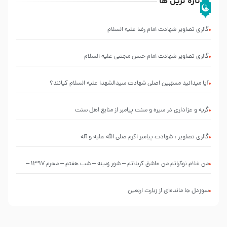
تازه ترین ها
گالری تصاویر شهادت امام رضا علیه السلام
گالری تصاویر شهادت امام حسن مجتبی علیه السلام
آیا میدانید مسبّبین اصلی شهادت سیدالشهدا علیه ‌السلام کیانند؟
گریه و عزاداری در سیره و سنت پیامبر از منابع اهل سنت
گالری تصاویر : شهادت پیامبر اکرم صلی الله علیه و آله
من غلام نوکراتم من عاشق کربلاتم – شور زمینه – شب هفتم – محرم 1397 –
کربلایی محمدحسین پویانفر
سوزدل جا مانده‌ای از زیارت اربعین