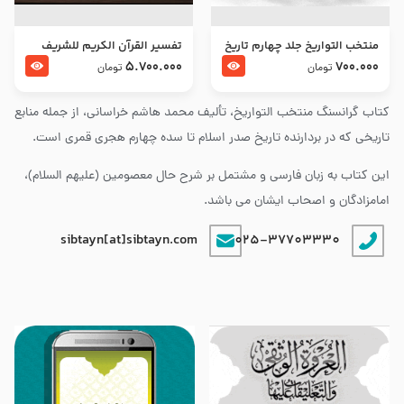
منتخب التواریخ جلد چهارم تاریخ
تفسير القرآن الكريم للشريف
امام زین العابدین و امام محمد
المرتضي قدس سرّه
5.700.000
700.000
تومان
تومان
باقر علیهما السلام
کتاب گرانسنگ منتخب التواريخ، تألیف محمد هاشم خراسانی، از جمله منابع
تاریخی که در بردارنده تاریخ صدر اسلام تا سده چهارم هجری قمری است.
این کتاب به زبان فارسی و مشتمل بر شرح حال معصومین (علیهم السلام)،
امامزادگان و اصحاب ایشان می باشد.
sibtayn[at]sibtayn.com
025-37703330