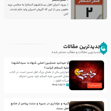
2 صفرالمظفر
1ـ ورود اسراى اهل بیت‌(علیهم السلام) به مجلس یزید
ملعون پس از این كه كاروان اسیران وارد شام شدند،
آنان
جدیدترین مقالات
جدیدترین مقالات و مطالب منتشر شده
آیا میدانید مسبّبین اصلی شهادت سیدالشهدا
علیه ‌السلام کیانند؟
خوارزمی یکی از علمای بزرگ اهل تسنن است، در کتاب
مقتل الحسین علیه ‌السلام خود چنین اعتراف
می‌کند:فوَق...
۱۶ /۰۵/ ۱۴۰۵
آیا میدانید؟
گریه و عزاداری در سیره و سنت پیامبر از منابع
اهل سنت