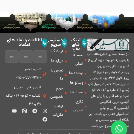
لینک
دسترسی
اطلاعات و نماد های
های
سریع
اعتماد
مفید
فروشگاه
مؤسسه سبطين (عليهماالسلام)
صفحه
با يقين به ضرورت بهره گیرى از
درباره ما
اصلی
فناورى اطلاع رسانى روز،
شماره تماس:
تماس با
وبسایت خود را در تاريخ 17
نوشته ها
37703330-025
ربيع الاول 1424 ق. همزمان با
ما
ویدئو ها
سالروز ميلاد حضرت رسول اكرم
آدرس: قم – خیابان
حریم
(صلی الله علیه و آله) افتتاح
صوت ها
انقلاب – کوچه 26 - پلاک
نمود و هم اكنون با زبان های
خصوصی
گالری
فارسی، عربى، انگلیسی،
47 و 49
قوانین
فرانسوی، آذری و ترکی
تصاویر
استانبولی فعال مى باشد. اين
مقررات
پايگاه اينترنتى مشتمل بر
قسمت هاى متنوع مى باشد.