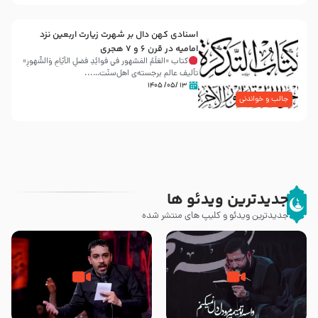
اسنادی کهن دال بر شهرت زیارت اربعین نزد
امامیه در قرن ۶ و ۷ هجری
کتاب «العَلَمُ المَشهور في فَوائِدِ فَضلِ الأيّامِ وَالشُّهورِ»
تألیف عالم برجسته‌ی اهل‌سنّت…...
۱۳ /۰۵/ ۱۴۰۵
جالب و خواندنی
جدیدترین ویدئو ها
جدیدترین ویدئو و کلیپ های منتشر شده
مصداق کربلا – حاج حسین سیب
شور ، حسینا! به‌ حق زهرا «أُنْظُرْ
سرخی
إِلَینا» – عزاداری شب هفتم ماه