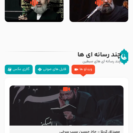
سلام جوانی که امام حسین علیه
زیارتی که اسباب رزق زیاد و عمر
السلام خودش جوابش را دادند
طولانی است حجت السلام حسین
-حجت الاسلام بندانی
یوسفی
چند رسانه ای ها
چند رسانه ای های سبطین
ویدئو ها
فایل های صوتی
گالری عکس
مصداق کربلا – حاج حسین سیب سرخی