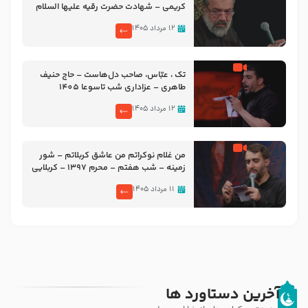
کریمی – شهادت حضرت رقیه علیها السلام
– تیر ۱۴۰۵ هیئت رایة العباس علیه السلام
۱۲ مرداد ۱۴۰۵
تک ، عبّاس، صاحب دل‌هاست – حاج حنیف
طاهری – عزاداری شب تاسوعا 1405
۱۲ مرداد ۱۴۰۵
من غلام نوکراتم من عاشق کربلاتم – شور
زمینه – شب هفتم – محرم 1397 – کربلایی
محمدحسین پویانفر
۱۱ مرداد ۱۴۰۵
آخرین دستاورد ها