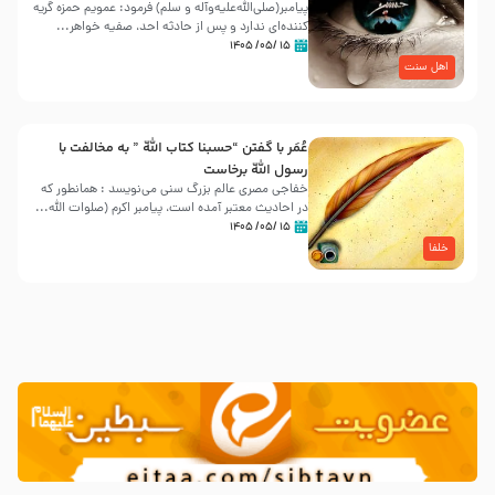
پیامبر(صلی‌الله‌علیه‌وآله و سلم) فرمود: عمویم حمزه گریه
کننده‌ای ندارد و پس از حادثه احد، صفیه خواهر...
۱۵ /۰۵/ ۱۴۰۵
اهل سنت
عُمَر با گفتن “حسبنا كتاب اللّه ” به مخالفت با
رسول اللّه برخاست
خفاجی مصری عالم بزرگ سنی می‌نویسد : همانطور که
در احادیث معتبر آمده است، پیامبر اکرم (صلوات اللّه...
۱۵ /۰۵/ ۱۴۰۵
خلفا