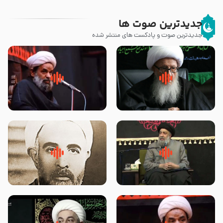
جدیدترین صوت ها
جدیدترین صوت و پادکست های منتشر شده
زوّار اربعین امام حسین (علیه
روضه جانسوز پاره های جگر امام
السلام) با این اشتیاق به زیارت
حسن مجتبی علیه السلام-حجت
بروند – آیت الله وحید خراسانی
الاسلام بندانی
لقب حضرت رقیه سلام الله علیها به
روضه‌ی مجلس یزید ملعون و
چه معناست – حجت الاسلام علوی
اسارت اهل‌بیت علیهم‌السلام –
تهرانی
مرحوم حجت‌الاسلام شیخ علی
محدث زاده