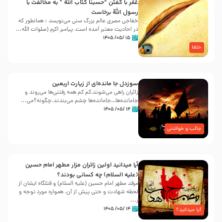
عُمَر با گفتن “حسبنا كتاب اللّه ” به مخالفت با
رسول اللّه برخاست
خفاجی مصری عالم بزرگ سنی می‌نویسد : همانطور که
در احادیث معتبر آمده است، پیامبر اکرم (صلوات اللّه...
۱۵ /۰۵/ ۱۴۰۵
خلفا
سوزدل جا مانده‌ای از زیارت اربعین
زائران راهی می‌شوند،کم‌ کم همه رفتنی‌ها می‌روند و
جامانده‌ها…جامانده‌ها چشم می‌بندند.چگونه؟می‌...
۱۴ /۰۵/ ۱۴۰۵
جالب و خواندنی
آیا میدانید اولین زائران مزار مطهر امام حسین
(علیه السلام) چه کسانی بودند؟
مرقد مطهر امام حسین (علیه السلام) و قتلگاه ایشان از
لحظه شهادت و حتی پیش از آن، همواره مورد توجه و
ز...
۱۴ /۰۵/ ۱۴۰۵
آیا میدانید؟