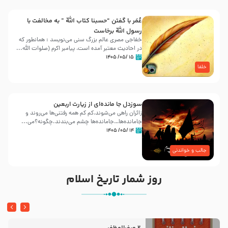
عُمَر با گفتن “حسبنا كتاب اللّه ” به مخالفت با
رسول اللّه برخاست
خفاجی مصری عالم بزرگ سنی می‌نویسد : همانطور که
در احادیث معتبر آمده است، پیامبر اکرم (صلوات اللّه...
۱۵ /۰۵/ ۱۴۰۵
خلفا
سوزدل جا مانده‌ای از زیارت اربعین
زائران راهی می‌شوند،کم‌ کم همه رفتنی‌ها می‌روند و
جامانده‌ها…جامانده‌ها چشم می‌بندند.چگونه؟می‌...
۱۴ /۰۵/ ۱۴۰۵
جالب و خواندنی
روز شمار تاریخ اسلام