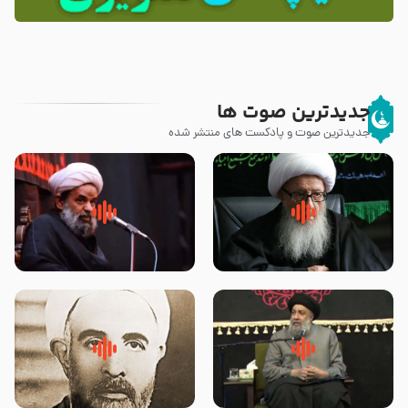
جدیدترین صوت ها
جدیدترین صوت و پادکست های منتشر شده
زوّار اربعین امام حسین (علیه
روضه جانسوز پاره های جگر امام
السلام) با این اشتیاق به زیارت
حسن مجتبی علیه السلام-حجت
بروند – آیت الله وحید خراسانی
الاسلام بندانی
لقب حضرت رقیه سلام الله علیها به
روضه‌ی مجلس یزید ملعون و
چه معناست – حجت الاسلام علوی
اسارت اهل‌بیت علیهم‌السلام –