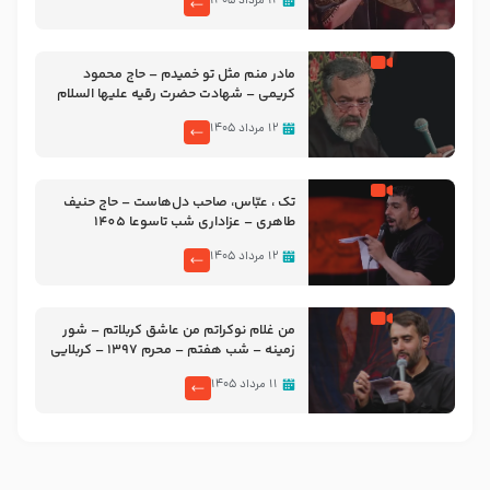
۱۲ مرداد ۱۴۰۵
مادر منم مثل تو خمیدم – حاج محمود
کریمی – شهادت حضرت رقیه علیها السلام
– تیر ۱۴۰۵ هیئت رایة العباس علیه السلام
۱۲ مرداد ۱۴۰۵
تک ، عبّاس، صاحب دل‌هاست – حاج حنیف
طاهری – عزاداری شب تاسوعا 1405
۱۲ مرداد ۱۴۰۵
من غلام نوکراتم من عاشق کربلاتم – شور
زمینه – شب هفتم – محرم 1397 – کربلایی
محمدحسین پویانفر
۱۱ مرداد ۱۴۰۵