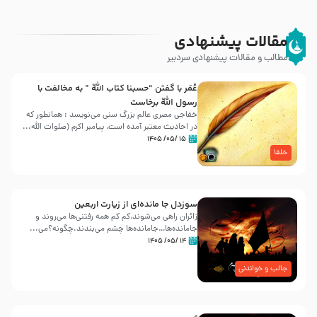
مقالات پیشنهادی
مطالب و مقالات پیشنهادی سردبیر
عُمَر با گفتن “حسبنا كتاب اللّه ” به مخالفت با
رسول اللّه برخاست
خفاجی مصری عالم بزرگ سنی می‌نویسد : همانطور که
در احادیث معتبر آمده است، پیامبر اکرم (صلوات اللّه...
۱۵ /۰۵/ ۱۴۰۵
خلفا
سوزدل جا مانده‌ای از زیارت اربعین
زائران راهی می‌شوند،کم‌ کم همه رفتنی‌ها می‌روند و
جامانده‌ها…جامانده‌ها چشم می‌بندند.چگونه؟می‌...
۱۴ /۰۵/ ۱۴۰۵
جالب و خواندنی