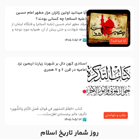
آیا میدانید اولین زائران مزار مطهر امام حسین
(علیه السلام) چه کسانی بودند؟
مرقد مطهر امام حسین (علیه السلام) و قتلگاه ایشان از
لحظه شهادت و حتی پیش از آن، همواره مورد توجه و
ز...
۱۴ /۰۵/ ۱۴۰۵
آیا میدانید؟
اسنادی کهن دال بر شهرت زیارت اربعین نزد
امامیه در قرن ۶ و ۷ هجری
کتاب «العَلَمُ المَشهور في فَوائِدِ فَضلِ الأيّامِ وَالشُّهورِ»
تألیف عالم برجسته‌ی اهل‌سنّت…...
جالب و خواندنی
۱۳ /۰۵/ ۱۴۰۵
روز شمار تاریخ اسلام