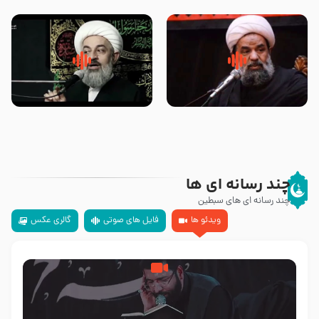
تهرانی
مرحوم حجت‌الاسلام شیخ علی
محدث زاده
سلام جوانی که امام حسین علیه
زیارتی که اسباب رزق زیاد و عمر
السلام خودش جوابش را دادند
طولانی است حجت السلام حسین
-حجت الاسلام بندانی
یوسفی
چند رسانه ای ها
چند رسانه ای های سبطین
ویدئو ها
فایل های صوتی
گالری عکس