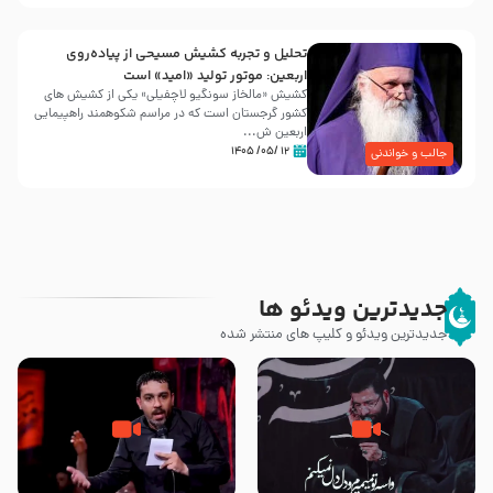
تحلیل و تجربه کشیش مسیحی از پیاده‌روی
اربعین: موتور تولید «امید» است
کشیش «مالخاز سونگیو لاچفیلی» یکی از کشیش های
کشور گرجستان است که در مراسم شکوهمند راهپیمایی
اربعین ش...
۱۲ /۰۵/ ۱۴۰۵
جالب و خواندنی
جدیدترین ویدئو ها
جدیدترین ویدئو و کلیپ های منتشر شده
مصداق کربلا – حاج حسین سیب
شور ، حسینا! به‌ حق زهرا «أُنْظُرْ
سرخی
إِلَینا» – عزاداری شب هفتم ماه