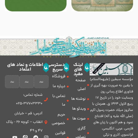
لینک
دسترسی
اطلاعات و نماد های
های
سریع
اعتماد
مفید
فروشگاه
مؤسسه سبطين (عليهماالسلام)
صفحه
با يقين به ضرورت بهره گیرى از
درباره ما
اصلی
فناورى اطلاع رسانى روز،
شماره تماس:
تماس با
وبسایت خود را در تاريخ 17
نوشته ها
37703330-025
ربيع الاول 1424 ق. همزمان با
ما
ویدئو ها
سالروز ميلاد حضرت رسول اكرم
آدرس: قم – خیابان
حریم
(صلی الله علیه و آله) افتتاح
صوت ها
انقلاب – کوچه 26 - پلاک
نمود و هم اكنون با زبان های
خصوصی
گالری
فارسی، عربى، انگلیسی،
47 و 49
قوانین
فرانسوی، آذری و ترکی
تصاویر