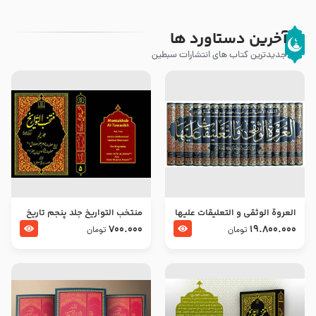
آخرین دستاورد ها
جدیدترین کتاب های انتشارات سبطین
العروة الوثقى و التعليقات عليها
منتخب التواریخ جلد پنجم تاریخ
– طرح جدید
امام جعفر صادق و امام موسی
700.000
19.800.000
تومان
تومان
بن جعفر علیهما السلام