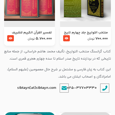
منتخب التواریخ جلد چهارم تاریخ
تفسير القرآن الكريم للشريف
امام زین العابدین و امام محمد
المرتضي قدس سرّه
5.700.000
700.000
تومان
تومان
باقر علیهما السلام
کتاب گرانسنگ منتخب التواريخ، تألیف محمد هاشم خراسانی، از جمله منابع
تاریخی که در بردارنده تاریخ صدر اسلام تا سده چهارم هجری قمری است.
این کتاب به زبان فارسی و مشتمل بر شرح حال معصومین (علیهم السلام)،
امامزادگان و اصحاب ایشان می باشد.
sibtayn[at]sibtayn.com
025-37703330