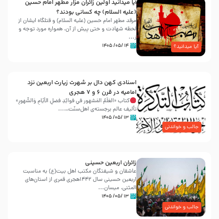
آیا میدانید اولین زائران مزار مطهر امام حسین
(علیه السلام) چه کسانی بودند؟
مرقد مطهر امام حسین (علیه السلام) و قتلگاه ایشان از
لحظه شهادت و حتی پیش از آن، همواره مورد توجه و
ز...
۱۴ /۰۵/ ۱۴۰۵
آیا میدانید؟
اسنادی کهن دال بر شهرت زیارت اربعین نزد
امامیه در قرن ۶ و ۷ هجری
کتاب «العَلَمُ المَشهور في فَوائِدِ فَضلِ الأيّامِ وَالشُّهورِ»
تألیف عالم برجسته‌ی اهل‌سنّت…...
۱۳ /۰۵/ ۱۴۰۵
جالب و خواندنی
زائران اربعین حسینی
عاشقان و شیفتگان مکتب اهل بیت(ع) به مناسبت
اربعین حسینی سال ۱۴۴۲هجری قمری از استان‌های
المثنی، میسان...
۱۳ /۰۵/ ۱۴۰۵
جالب و خواندنی