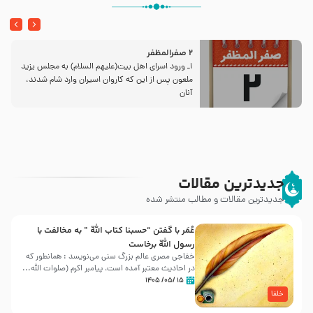
2 صفرالمظفر
1ـ ورود اسراى اهل بیت‌(علیهم السلام) به مجلس یزید
ملعون پس از این كه كاروان اسیران وارد شام شدند،
آنان
جدیدترین مقالات
جدیدترین مقالات و مطالب منتشر شده
عُمَر با گفتن “حسبنا كتاب اللّه ” به مخالفت با
رسول اللّه برخاست
خفاجی مصری عالم بزرگ سنی می‌نویسد : همانطور که
در احادیث معتبر آمده است، پیامبر اکرم (صلوات اللّه...
۱۵ /۰۵/ ۱۴۰۵
خلفا