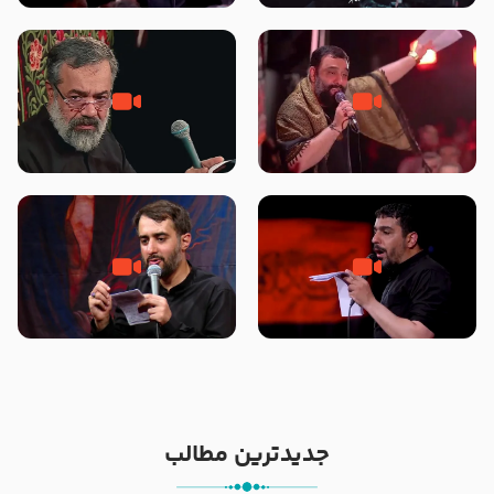
محرّم 1405
جانا جانا ابی عبدالله – کربلایی جواد
مادر منم مثل تو خمیدم – حاج
مقدم – شب هشتم محرم 1448 –
محمود کریمی – شهادت حضرت
هیئت بین الحرمین طهران
رقیه علیها السلام – تیر ۱۴۰۵
هیئت رایة العباس علیه السلام
تک ، عبّاس، صاحب دل‌هاست –
من غلام نوکراتم من عاشق کربلاتم
حاج حنیف طاهری – عزاداری شب
– شور زمینه – شب هفتم – محرم
تاسوعا 1405
1397 – کربلایی محمدحسین
پویانفر
جدیدترین مطالب