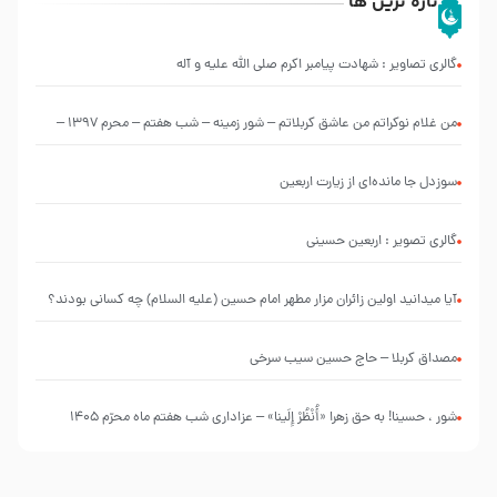
تازه ترین ها
گالری تصاویر : شهادت پیامبر اکرم صلی الله علیه و آله
من غلام نوکراتم من عاشق کربلاتم – شور زمینه – شب هفتم – محرم 1397 –
کربلایی محمدحسین پویانفر
سوزدل جا مانده‌ای از زیارت اربعین
گالری تصویر : اربعین حسینی
آیا میدانید اولین زائران مزار مطهر امام حسین (علیه السلام) چه کسانی بودند؟
مصداق کربلا – حاج حسین سیب سرخی
شور ، حسینا! به‌ حق زهرا «أُنْظُرْ إِلَینا» – عزاداری شب هفتم ماه محرّم 1405