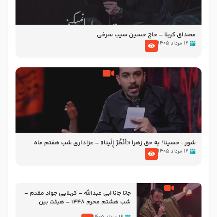
مصداق کربلا – حاج حسین سیب سرخی
۱۲ مرداد ۱۴۰۵
شور ، حسینا! به‌ حق زهرا «أُنْظُرْ إِلَینا» – عزاداری شب هفتم ماه
محرّم 1405
۱۲ مرداد ۱۴۰۵
جانا جانا ابی عبدالله – کربلایی جواد مقدم –
شب هشتم محرم 1448 – هیئت بین
الحرمین طهران