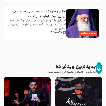
تحلیل و تجربه کشیش مسیحی از پیاده‌روی
اربعین: موتور تولید «امید» است
کشیش «مالخاز سونگیو لاچفیلی» یکی از کشیش های
کشور گرجستان است که در مراسم شکوهمند راهپیمایی
اربعین ش...
۱۲ /۰۵/ ۱۴۰۵
جالب و خواندنی
جدیدترین ویدئو ها
جدیدترین ویدئو و کلیپ های منتشر شده
مصداق کربلا – حاج حسین سیب
شور ، حسینا! به‌ حق زهرا «أُنْظُرْ
سرخی
إِلَینا» – عزاداری شب هفتم ماه