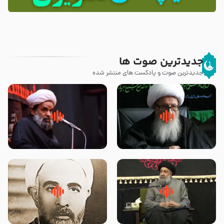
جدیدترین صوت ها
جدیدترین صوت و پادکست های منتشر شده
زوّار اربعین امام حسین (علیه
روضه جانسوز پاره های جگر امام
السلام) با این اشتیاق به زیارت
حسن مجتبی علیه السلام-حجت
بروند – آیت الله وحید خراسانی
الاسلام بندانی
لقب حضرت رقیه سلام الله علیها به
روضه‌ی مجلس یزید ملعون و
چه معناست – حجت الاسلام علوی
اسارت اهل‌بیت علیهم‌السلام –