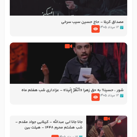
مصداق کربلا – حاج حسین سیب سرخی
۱۲ مرداد ۱۴۰۵
شور ، حسینا! به‌ حق زهرا «أُنْظُرْ إِلَینا» – عزاداری شب هفتم ماه
محرّم 1405
۱۲ مرداد ۱۴۰۵
جانا جانا ابی عبدالله – کربلایی جواد مقدم –
شب هشتم محرم 1448 – هیئت بین
الحرمین طهران