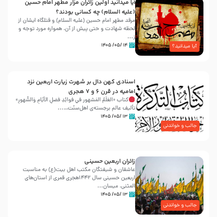
آیا میدانید اولین زائران مزار مطهر امام حسین
(علیه السلام) چه کسانی بودند؟
مرقد مطهر امام حسین (علیه السلام) و قتلگاه ایشان از
لحظه شهادت و حتی پیش از آن، همواره مورد توجه و
ز...
۱۴ /۰۵/ ۱۴۰۵
آیا میدانید؟
اسنادی کهن دال بر شهرت زیارت اربعین نزد
امامیه در قرن ۶ و ۷ هجری
کتاب «العَلَمُ المَشهور في فَوائِدِ فَضلِ الأيّامِ وَالشُّهورِ»
تألیف عالم برجسته‌ی اهل‌سنّت…...
۱۳ /۰۵/ ۱۴۰۵
جالب و خواندنی
زائران اربعین حسینی
عاشقان و شیفتگان مکتب اهل بیت(ع) به مناسبت
اربعین حسینی سال ۱۴۴۲هجری قمری از استان‌های
المثنی، میسان...
۱۳ /۰۵/ ۱۴۰۵
جالب و خواندنی