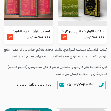
منتخب التواریخ جلد چهارم تاریخ
تفسير القرآن الكريم للشريف
امام زین العابدین و امام محمد
المرتضي قدس سرّه
5.700.000
700.000
تومان
تومان
باقر علیهما السلام
کتاب گرانسنگ منتخب التواريخ، تألیف محمد هاشم خراسانی، از جمله منابع
تاریخی که در بردارنده تاریخ صدر اسلام تا سده چهارم هجری قمری است.
این کتاب به زبان فارسی و مشتمل بر شرح حال معصومین (علیهم السلام)،
امامزادگان و اصحاب ایشان می باشد.
sibtayn[at]sibtayn.com
025-37703330