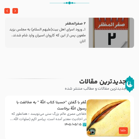
2 صفرالمظفر
1ـ ورود اسراى اهل بیت‌(علیهم السلام) به مجلس یزید
ملعون پس از این كه كاروان اسیران وارد شام شدند،
آنان
جدیدترین مقالات
جدیدترین مقالات و مطالب منتشر شده
عُمَر با گفتن “حسبنا كتاب اللّه ” به مخالفت با
رسول اللّه برخاست
خفاجی مصری عالم بزرگ سنی می‌نویسد : همانطور که
در احادیث معتبر آمده است، پیامبر اکرم (صلوات اللّه...
۱۵ /۰۵/ ۱۴۰۵
خلفا