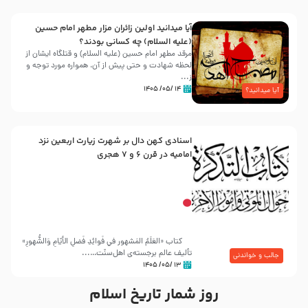
آیا میدانید اولین زائران مزار مطهر امام حسین
(علیه السلام) چه کسانی بودند؟
مرقد مطهر امام حسین (علیه السلام) و قتلگاه ایشان از
لحظه شهادت و حتی پیش از آن، همواره مورد توجه و
ز...
۱۴ /۰۵/ ۱۴۰۵
آیا میدانید؟
اسنادی کهن دال بر شهرت زیارت اربعین نزد
امامیه در قرن ۶ و ۷ هجری
کتاب «العَلَمُ المَشهور في فَوائِدِ فَضلِ الأيّامِ وَالشُّهورِ»
تألیف عالم برجسته‌ی اهل‌سنّت…...
جالب و خواندنی
۱۳ /۰۵/ ۱۴۰۵
روز شمار تاریخ اسلام