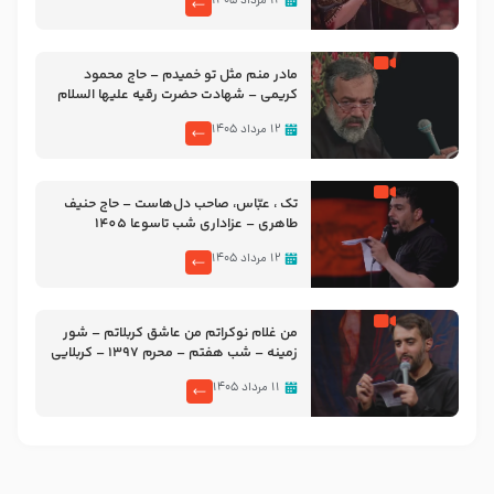
۱۲ مرداد ۱۴۰۵
مادر منم مثل تو خمیدم – حاج محمود
کریمی – شهادت حضرت رقیه علیها السلام
– تیر ۱۴۰۵ هیئت رایة العباس علیه السلام
۱۲ مرداد ۱۴۰۵
تک ، عبّاس، صاحب دل‌هاست – حاج حنیف
طاهری – عزاداری شب تاسوعا 1405
۱۲ مرداد ۱۴۰۵
من غلام نوکراتم من عاشق کربلاتم – شور
زمینه – شب هفتم – محرم 1397 – کربلایی
محمدحسین پویانفر
۱۱ مرداد ۱۴۰۵