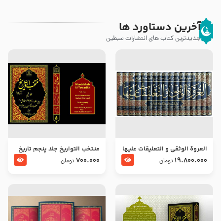
آخرین دستاورد ها
جدیدترین کتاب های انتشارات سبطین
العروة الوثقى و التعليقات عليها
منتخب التواریخ جلد پنجم تاریخ
– طرح جدید
امام جعفر صادق و امام موسی
700.000
19.800.000
تومان
تومان
بن جعفر علیهما السلام