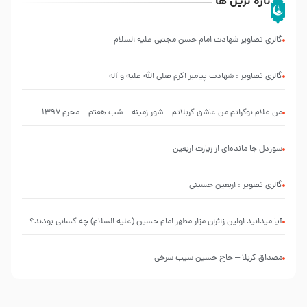
تازه ترین ها
گالری تصاویر شهادت امام حسن مجتبی علیه السلام
گالری تصاویر : شهادت پیامبر اکرم صلی الله علیه و آله
من غلام نوکراتم من عاشق کربلاتم – شور زمینه – شب هفتم – محرم 1397 –
کربلایی محمدحسین پویانفر
سوزدل جا مانده‌ای از زیارت اربعین
گالری تصویر : اربعین حسینی
آیا میدانید اولین زائران مزار مطهر امام حسین (علیه السلام) چه کسانی بودند؟
مصداق کربلا – حاج حسین سیب سرخی