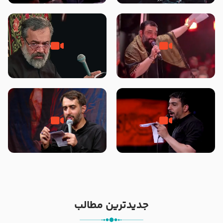
محرّم 1405
جانا جانا ابی عبدالله – کربلایی جواد
مادر منم مثل تو خمیدم – حاج
مقدم – شب هشتم محرم 1448 –
محمود کریمی – شهادت حضرت
هیئت بین الحرمین طهران
رقیه علیها السلام – تیر ۱۴۰۵
هیئت رایة العباس علیه السلام
تک ، عبّاس، صاحب دل‌هاست –
من غلام نوکراتم من عاشق کربلاتم
حاج حنیف طاهری – عزاداری شب
– شور زمینه – شب هفتم – محرم
تاسوعا 1405
1397 – کربلایی محمدحسین
پویانفر
جدیدترین مطالب