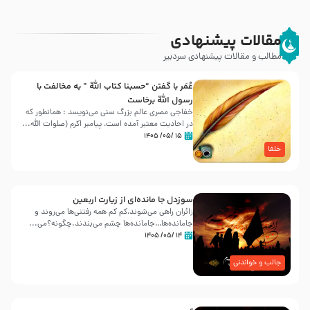
مقالات پیشنهادی
مطالب و مقالات پیشنهادی سردبیر
عُمَر با گفتن “حسبنا كتاب اللّه ” به مخالفت با
رسول اللّه برخاست
خفاجی مصری عالم بزرگ سنی می‌نویسد : همانطور که
در احادیث معتبر آمده است، پیامبر اکرم (صلوات اللّه...
۱۵ /۰۵/ ۱۴۰۵
خلفا
سوزدل جا مانده‌ای از زیارت اربعین
زائران راهی می‌شوند،کم‌ کم همه رفتنی‌ها می‌روند و
جامانده‌ها…جامانده‌ها چشم می‌بندند.چگونه؟می‌...
۱۴ /۰۵/ ۱۴۰۵
جالب و خواندنی