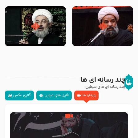
تهرانی
مرحوم حجت‌الاسلام شیخ علی
محدث زاده
سلام جوانی که امام حسین علیه
زیارتی که اسباب رزق زیاد و عمر
السلام خودش جوابش را دادند
طولانی است حجت السلام حسین
-حجت الاسلام بندانی
یوسفی
چند رسانه ای ها
چند رسانه ای های سبطین
ویدئو ها
فایل های صوتی
گالری عکس