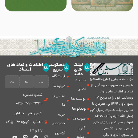
لینک
دسترسی
اطلاعات و نماد های
های
سریع
اعتماد
مفید
فروشگاه
مؤسسه سبطين (عليهماالسلام)
صفحه
با يقين به ضرورت بهره گیرى از
درباره ما
اصلی
فناورى اطلاع رسانى روز،
شماره تماس:
تماس با
وبسایت خود را در تاريخ 17
نوشته ها
37703330-025
ربيع الاول 1424 ق. همزمان با
ما
ویدئو ها
سالروز ميلاد حضرت رسول اكرم
آدرس: قم – خیابان
حریم
(صلی الله علیه و آله) افتتاح
صوت ها
انقلاب – کوچه 26 - پلاک
نمود و هم اكنون با زبان های
خصوصی
گالری
فارسی، عربى، انگلیسی،
47 و 49
قوانین
فرانسوی، آذری و ترکی
تصاویر