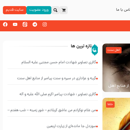
س با ما
ورود عضویت
سایت قدیم
تازه ترین ها
اهل سنت
گالری تصاویر شهادت امام حسن مجتبی علیه السلام
گریه و عزاداری در سیره و سنت پیامبر از منابع اهل سنت
از منابع اهل
گالری تصاویر : شهادت پیامبر اکرم صلی الله علیه و آله
خلفا
من غلام نوکراتم من عاشق کربلاتم – شور زمینه – شب هفتم –
محرم 1397 – کربلایی محمدحسین پویانفر
سوزدل جا مانده‌ای از زیارت اربعین