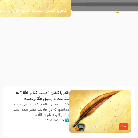
عُمَر با گفتن “حسبنا كتاب اللّه ” به م
اللّه برخاست
با
عُمَر با گفتن “حسبنا كتاب اللّه ” به
مخالفت با رسول اللّه برخاست
خفاجی مصری عالم بزرگ سنی می‌نویسد :
همانطور که در احادیث معتبر آمده است،
پیامبر اکرم (صلوات اللّه...
۱۵ /۰۵/ ۱۴۰۵
خلفا