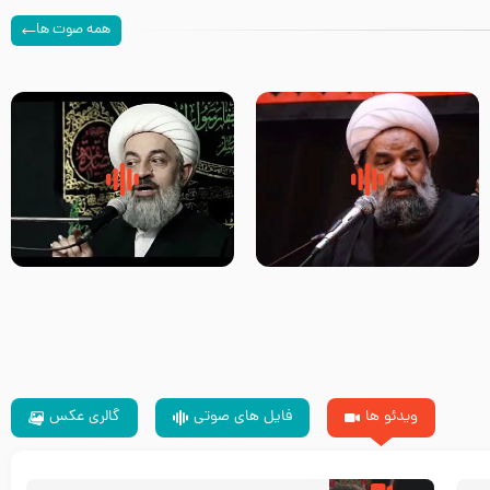
همه صوت ها
سلام جوانی که امام حسین علیه
زیارتی که اسباب رزق زیاد و عمر
السلام خودش جوابش را دادند
طولانی است حجت السلام حسین
-حجت الاسلام بندانی
یوسفی
ویدئو ها
فایل های صوتی
گالری عکس