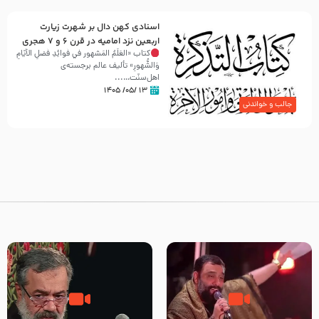
اسنادی کهن دال بر شهرت زیارت
اربعین نزد امامیه در قرن ۶ و ۷ هجری
کتاب «العَلَمُ المَشهور في فَوائِدِ فَضلِ الأيّامِ
وَالشُّهورِ» تألیف عالم برجسته‌ی
اهل‌سنّت…...
۱۳ /۰۵/ ۱۴۰۵
جالب و خواندنی