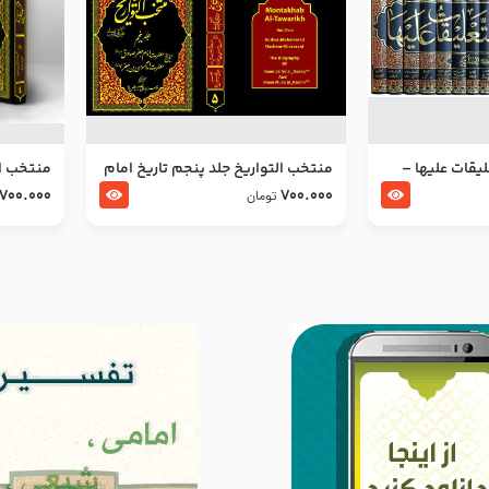
ليقات عليها –
منتخب التواریخ جلد پنجم تاریخ امام
منتخب ال
جعفر صادق و امام موسی بن جعفر
زین العا
700.000
700.000
تومان
علیهما السلام
علیهما ا