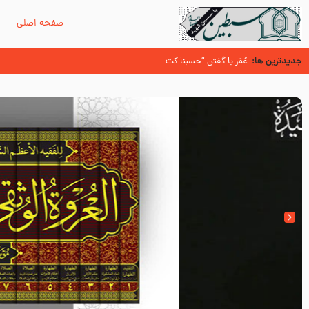
صفحه اصلی
م
جدیدترین ها:
سوزدل جا مانده‌ای از زیارت اربعین
عُمَر با گفتن “حسبنا كتاب اللّه ” به مخالفت با رسول اللّه برخاست
آیا میدانید اولین زائران مزار مطهر امام حسین (علیه السلام) چه کسانی بو