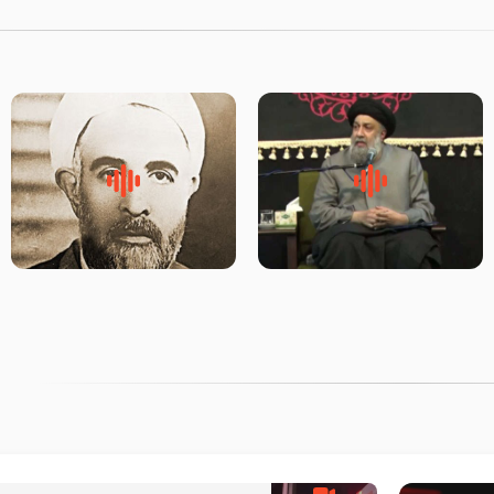
لقب حضرت رقیه سلام الله علیها
روضه‌ی مجلس یزید ملعون و
به چه معناست – حجت الاسلام
اسارت اهل‌بیت علیهم‌السلام –
علوی تهرانی
مرحوم حجت‌الاسلام شیخ علی
محدث زاده