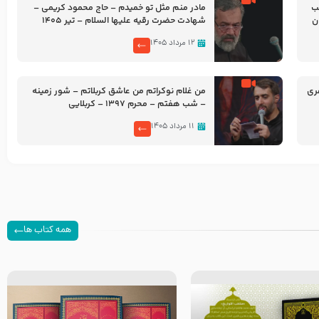
شب
مادر منم مثل تو خمیدم – حاج محمود کریمی –
شهادت حضرت رقیه علیها السلام – تیر ۱۴۰۵
هیئت رایة العباس علیه السلام
۱۲ مرداد ۱۴۰۵
ری
من غلام نوکراتم من عاشق کربلاتم – شور زمینه
– شب هفتم – محرم 1397 – کربلایی
محمدحسین پویانفر
۱۱ مرداد ۱۴۰۵
همه کتاب ها