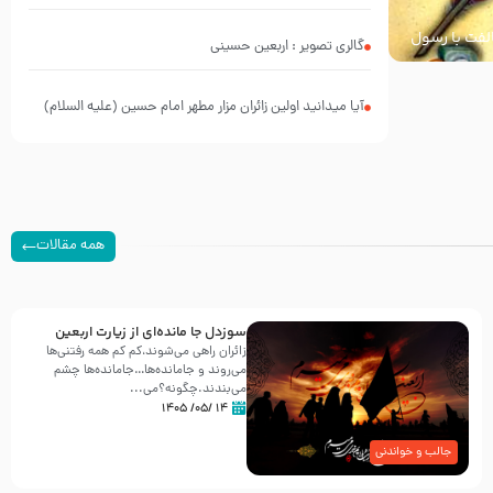
خالفت با رسول
گالری تصویر : اربعین حسینی
آیا میدانید اولین زائران مزار مطهر امام حسین (علیه السلام)
چه کسانی بودند؟
همه مقالات
سوزدل جا مانده‌ای از زیارت اربعین
زائران راهی می‌شوند،کم‌ کم همه رفتنی‌ها
می‌روند و جامانده‌ها…جامانده‌ها چشم
می‌بندند.چگونه؟می‌...
۱۴ /۰۵/ ۱۴۰۵
جالب و خواندنی