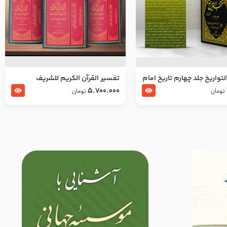
تواریخ جلد چهارم تاریخ امام
تفسير القرآن الكريم للشريف
بدین و امام محمد باقر
المرتضي قدس سرّه
5.700.000
تومان
تومان
لسلام