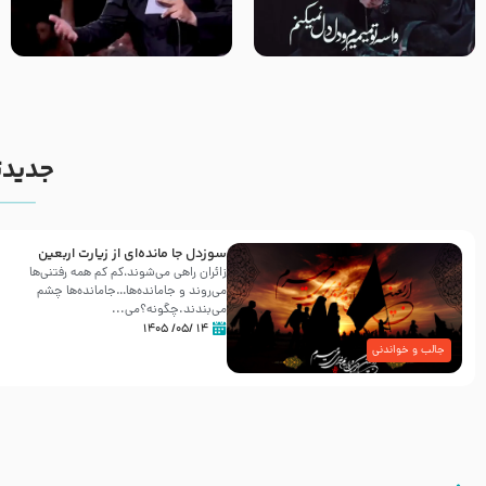
مصداق کربلا – حاج حسین سیب
شور ، حسینا! به‌ حق زهرا «أُنْظُرْ
سرخی
إِلَینا» – عزاداری شب هفتم ماه
محرّم 1405
جدیدت
سوزدل جا مانده‌ای از زیارت اربعین
زائران راهی می‌شوند،کم‌ کم همه رفتنی‌ها
می‌روند و جامانده‌ها…جامانده‌ها چشم
می‌بندند.چگونه؟می‌...
۱۴ /۰۵/ ۱۴۰۵
جالب و خواندنی