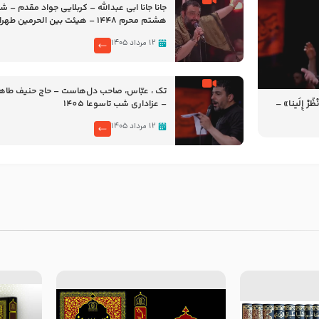
جانا جانا ابی عبدالله – کربلایی جواد مقدم – 
هشتم محرم 1448 – هیئت بین الحرمین طهران
۱۲ مرداد ۱۴۰۵
تک ، عبّاس، صاحب دل‌هاست – حاج حنیف طاه
رْ إِلَینا» –
– عزاداری شب تاسوعا 1405
14
۱۲ مرداد ۱۴۰۵