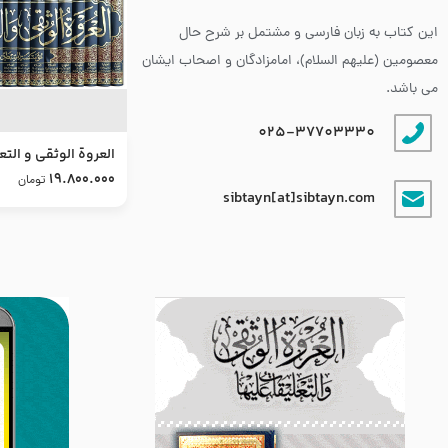
این کتاب به زبان فارسی و مشتمل بر شرح حال
معصومین (علیهم السلام)، امامزادگان و اصحاب ایشان
می باشد.
025-37703330
العروة الوثقى و التع
طرح جدید
19.800.000
تومان
sibtayn[at]sibtayn.com