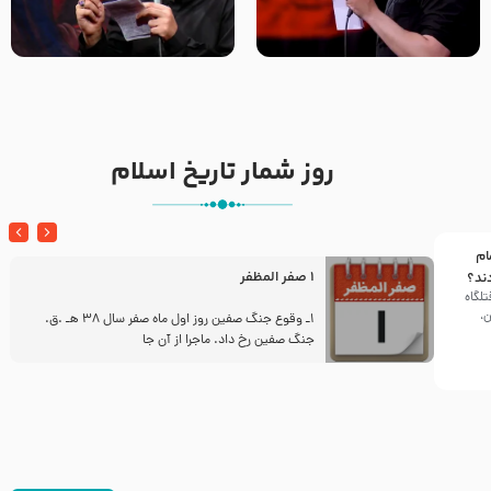
تک ، عبّاس، صاحب دل‌هاست –
من غلام نوکراتم من عاشق
حاج حنیف طاهری – عزاداری شب
کربلاتم – شور زمینه – شب هفتم
تاسوعا 1405
– محرم 1397 – کربلایی
محمدحسین پویانفر
روز شمار تاریخ اسلام
ام
1 صفر المظفر
ند؟
تلگاه
ن،
ز
1ـ وقوع جنگ صفین روز اول ماه صفر سال 38 هـ .ق.
جنگ صفین رخ داد. ماجرا از آن جا