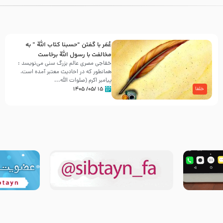
عُمَر با گفتن “حسبنا كتاب اللّه ” به
مخالفت با رسول اللّه برخاست
خفاجی مصری عالم بزرگ سنی می‌نویسد :
همانطور که در احادیث معتبر آمده است،
پیامبر اکرم (صلوات اللّه...
۱۵ /۰۵/ ۱۴۰۵
خلفا