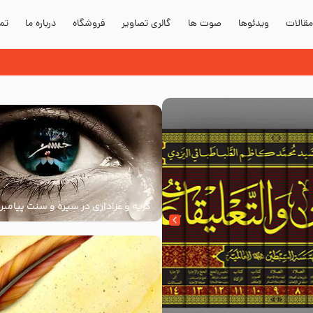
قالات
ویدئوها
صوت ها
گالری تصاویر
فروشگاه
درباره ما
تما
دند؟
گریه و عزاداری در سیره و سنت پیامبر 
سنت