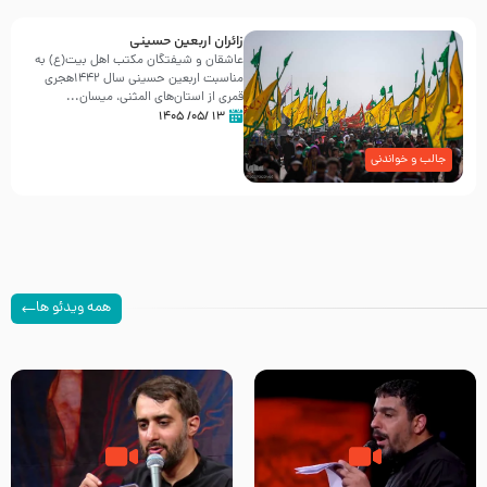
زائران اربعین حسینی
عاشقان و شیفتگان مکتب اهل بیت(ع) به
مناسبت اربعین حسینی سال ۱۴۴۲هجری
قمری از استان‌های المثنی، میسان...
۱۳ /۰۵/ ۱۴۰۵
جالب و خواندنی
همه ویدئو ها