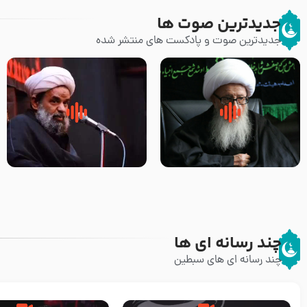
جدیدترین صوت ها
جدیدترین صوت و پادکست های منتشر شده
زوّار اربعین امام حسین (علیه
روضه جانسوز پاره های جگر امام
السلام) با این اشتیاق به زیارت
حسن مجتبی علیه السلام-حجت
بروند – آیت الله وحید خراسانی
الاسلام بندانی
چند رسانه ای ها
چند رسانه ای های سبطین