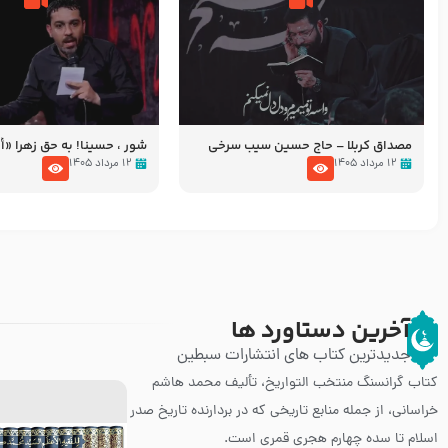
مصداق کربلا – حاج حسین سیب سرخی
شور ، حسینا! به‌ حق زهرا «أُنْظُ
عزاداری شب هفتم ماه محرّم 05
۱۲ مرداد ۱۴۰۵
۱۲ مرداد ۱۴۰۵
آخرین دستاورد ها
جدیدترین کتاب های انتشارات سبطین
کتاب گرانسنگ منتخب التواريخ، تألیف محمد هاشم
خراسانی، از جمله منابع تاریخی که در بردارنده تاریخ صدر
اسلام تا سده چهارم هجری قمری است.