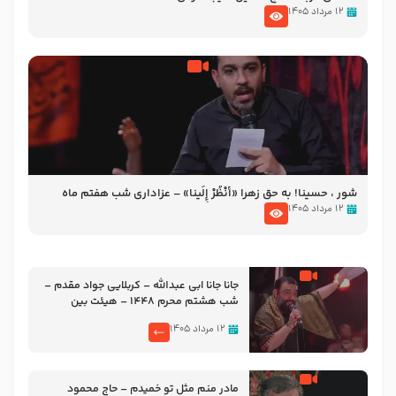
۱۲ مرداد ۱۴۰۵
شور ، حسینا! به‌ حق زهرا «أُنْظُرْ إِلَینا» – عزاداری شب هفتم ماه
محرّم 1405
۱۲ مرداد ۱۴۰۵
جانا جانا ابی عبدالله – کربلایی جواد مقدم –
شب هشتم محرم 1448 – هیئت بین
الحرمین طهران
۱۲ مرداد ۱۴۰۵
مادر منم مثل تو خمیدم – حاج محمود