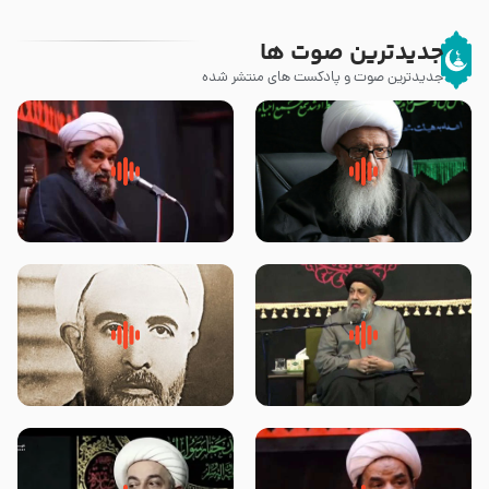
جدیدترین صوت ها
جدیدترین صوت و پادکست های منتشر شده
زوّار اربعین امام حسین (علیه
روضه جانسوز پاره های جگر امام
السلام) با این اشتیاق به زیارت
حسن مجتبی علیه السلام-حجت
بروند – آیت الله وحید خراسانی
الاسلام بندانی
لقب حضرت رقیه سلام الله علیها به
روضه‌ی مجلس یزید ملعون و
چه معناست – حجت الاسلام علوی
اسارت اهل‌بیت علیهم‌السلام –
تهرانی
مرحوم حجت‌الاسلام شیخ علی
محدث زاده