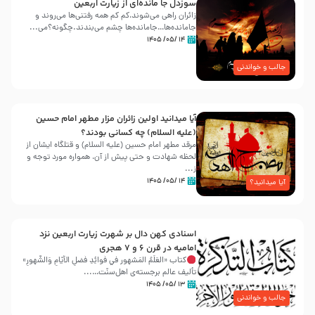
سوزدل جا مانده‌ای از زیارت اربعین
زائران راهی می‌شوند،کم‌ کم همه رفتنی‌ها می‌روند و
جامانده‌ها…جامانده‌ها چشم می‌بندند.چگونه؟می‌...
۱۴ /۰۵/ ۱۴۰۵
جالب و خواندنی
آیا میدانید اولین زائران مزار مطهر امام حسین
(علیه السلام) چه کسانی بودند؟
مرقد مطهر امام حسین (علیه السلام) و قتلگاه ایشان از
لحظه شهادت و حتی پیش از آن، همواره مورد توجه و
ز...
۱۴ /۰۵/ ۱۴۰۵
آیا میدانید؟
اسنادی کهن دال بر شهرت زیارت اربعین نزد
امامیه در قرن ۶ و ۷ هجری
کتاب «العَلَمُ المَشهور في فَوائِدِ فَضلِ الأيّامِ وَالشُّهورِ»
تألیف عالم برجسته‌ی اهل‌سنّت…...
۱۳ /۰۵/ ۱۴۰۵
جالب و خواندنی