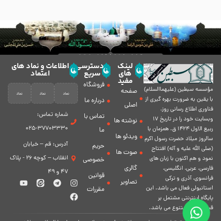
لینک
دسترسی
اطلاعات و نماد های
های
سریع
اعتماد
مفید
فروشگاه
مؤسسه سبطين (عليهماالسلام)
صفحه
با يقين به ضرورت بهره گیرى از
درباره ما
اصلی
فناورى اطلاع رسانى روز،
شماره تماس:
تماس با
وبسایت خود را در تاريخ 17
نوشته ها
37703330-025
ربيع الاول 1424 ق. همزمان با
ما
ویدئو ها
سالروز ميلاد حضرت رسول اكرم
آدرس: قم – خیابان
حریم
(صلی الله علیه و آله) افتتاح
صوت ها
انقلاب – کوچه 26 - پلاک
نمود و هم اكنون با زبان های
خصوصی
گالری
فارسی، عربى، انگلیسی،
47 و 49
قوانین
فرانسوی، آذری و ترکی
تصاویر
استانبولی فعال مى باشد. اين
مقررات
پايگاه اينترنتى مشتمل بر
قسمت هاى متنوع مى باشد.