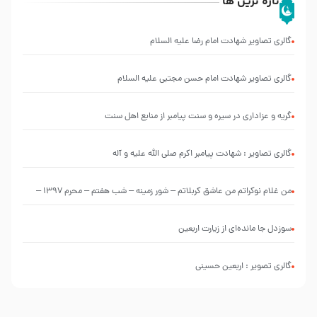
تازه ترین ها
گالری تصاویر شهادت امام رضا علیه السلام
گالری تصاویر شهادت امام حسن مجتبی علیه السلام
گریه و عزاداری در سیره و سنت پیامبر از منابع اهل سنت
گالری تصاویر : شهادت پیامبر اکرم صلی الله علیه و آله
من غلام نوکراتم من عاشق کربلاتم – شور زمینه – شب هفتم – محرم 1397 –
کربلایی محمدحسین پویانفر
سوزدل جا مانده‌ای از زیارت اربعین
گالری تصویر : اربعین حسینی