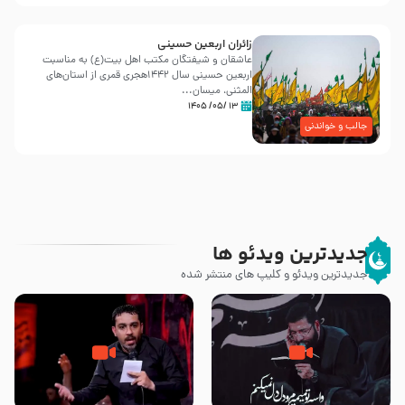
زائران اربعین حسینی
عاشقان و شیفتگان مکتب اهل بیت(ع) به مناسبت
اربعین حسینی سال ۱۴۴۲هجری قمری از استان‌های
المثنی، میسان...
۱۳ /۰۵/ ۱۴۰۵
جالب و خواندنی
جدیدترین ویدئو ها
جدیدترین ویدئو و کلیپ های منتشر شده
مصداق کربلا – حاج حسین سیب
شور ، حسینا! به‌ حق زهرا «أُنْظُرْ
سرخی
إِلَینا» – عزاداری شب هفتم ماه