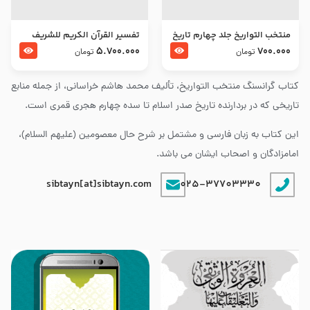
منتخب التواریخ جلد چهارم تاریخ
تفسير القرآن الكريم للشريف
امام زین العابدین و امام محمد
المرتضي قدس سرّه
5.700.000
700.000
تومان
تومان
باقر علیهما السلام
کتاب گرانسنگ منتخب التواريخ، تألیف محمد هاشم خراسانی، از جمله منابع
تاریخی که در بردارنده تاریخ صدر اسلام تا سده چهارم هجری قمری است.
این کتاب به زبان فارسی و مشتمل بر شرح حال معصومین (علیهم السلام)،
امامزادگان و اصحاب ایشان می باشد.
sibtayn[at]sibtayn.com
025-37703330