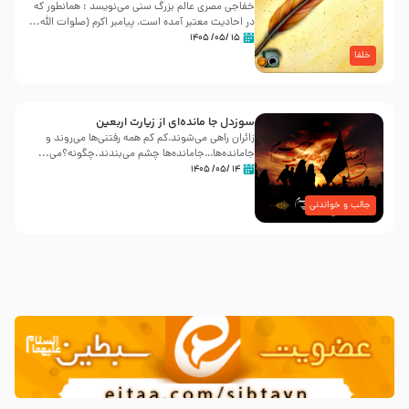
خفاجی مصری عالم بزرگ سنی می‌نویسد : همانطور که
در احادیث معتبر آمده است، پیامبر اکرم (صلوات اللّه...
۱۵ /۰۵/ ۱۴۰۵
خلفا
سوزدل جا مانده‌ای از زیارت اربعین
زائران راهی می‌شوند،کم‌ کم همه رفتنی‌ها می‌روند و
جامانده‌ها…جامانده‌ها چشم می‌بندند.چگونه؟می‌...
۱۴ /۰۵/ ۱۴۰۵
جالب و خواندنی