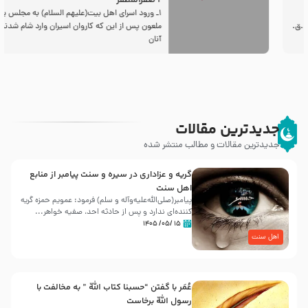
2 صفرالمظفر
1ـ ورود اسراى اهل بیت‌(علیهم السلام) به مجلس یزید
ملعون پس از این كه كاروان اسیران وارد شام شدند،
آنان
جدیدترین مقالات
جدیدترین مقالات و مطالب منتشر شده
گریه و عزاداری در سیره و سنت پیامبر از منابع
اهل سنت
پیامبر(صلی‌الله‌علیه‌وآله و سلم) فرمود: عمویم حمزه گریه
کننده‌ای ندارد و پس از حادثه احد، صفیه خواهر...
۱۵ /۰۵/ ۱۴۰۵
اهل سنت
عُمَر با گفتن “حسبنا كتاب اللّه ” به مخالفت با
رسول اللّه برخاست