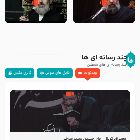
سلام جوانی که امام حسین علیه
زیارتی که اسباب رزق زیاد و عمر
السلام خودش جوابش را دادند
طولانی است حجت السلام حسین
-حجت الاسلام بندانی
یوسفی
چند رسانه ای ها
چند رسانه ای های سبطین
ویدئو ها
فایل های صوتی
گالری عکس
مصداق کربلا – حاج حسین سیب سرخی