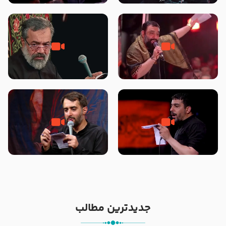
محرّم 1405
جانا جانا ابی عبدالله – کربلایی جواد
مادر منم مثل تو خمیدم – حاج
مقدم – شب هشتم محرم 1448 –
محمود کریمی – شهادت حضرت
هیئت بین الحرمین طهران
رقیه علیها السلام – تیر ۱۴۰۵
هیئت رایة العباس علیه السلام
تک ، عبّاس، صاحب دل‌هاست –
من غلام نوکراتم من عاشق کربلاتم
حاج حنیف طاهری – عزاداری شب
– شور زمینه – شب هفتم – محرم
تاسوعا 1405
1397 – کربلایی محمدحسین
پویانفر
جدیدترین مطالب