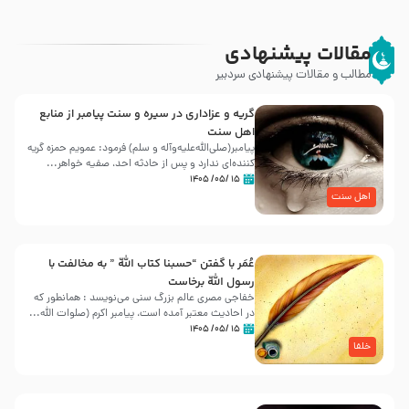
مقالات پیشنهادی
مطالب و مقالات پیشنهادی سردبیر
گریه و عزاداری در سیره و سنت پیامبر از منابع
اهل سنت
پیامبر(صلی‌الله‌علیه‌وآله و سلم) فرمود: عمویم حمزه گریه
کننده‌ای ندارد و پس از حادثه احد، صفیه خواهر...
۱۵ /۰۵/ ۱۴۰۵
اهل سنت
عُمَر با گفتن “حسبنا كتاب اللّه ” به مخالفت با
رسول اللّه برخاست
خفاجی مصری عالم بزرگ سنی می‌نویسد : همانطور که
در احادیث معتبر آمده است، پیامبر اکرم (صلوات اللّه...
۱۵ /۰۵/ ۱۴۰۵
خلفا