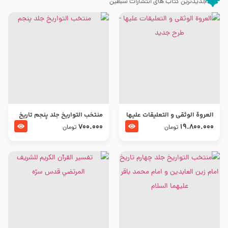
جدیدترین کتاب های انتشارات سبطین
العروة الوثقى و التعليقات عليها
منتخب التواریخ جلد پنجم تاریخ
– طرح جدید
امام جعفر صادق و امام موسی
700.000
19.800.000
تومان
تومان
بن جعفر علیهما السلام