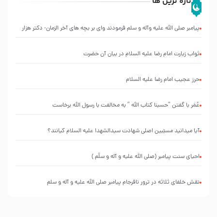
تازه ترین ها
پیامبر صلی الله علیه وآله و سلم فرمودند وای بر بچه های آخر الزمان- دکتر هزار
ثواب زیارت امام رضا علیه السلام در بیان آن حضرت
حرز عجیب امام رضا علیه السلام
عُمَر با گفتن “حسبنا كتاب اللّه ” به مخالفت با رسول اللّه برخاست
آیا میدانید مسبّبین اصلی شهادت سیدالشهدا علیه ‌السلام کیانند؟
احیای سنت پیامبر (صلی الله علیه و آله و سلّم )
نقش خلفای ثلاثه در ترور نافرجام پیامبر صلی الله علیه و آله و سلم