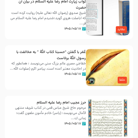
ثواب زیارت امام رضا علیه السلام در بیان آن
حضرت
شیخ صدوق (رضوان الله تعالی علیه) روایت کرده است
که اباصلت هروی گوید:شنیدم امام رضا علیه السلام می
فر...
۱۷ /۰۵/ ۱۴۰۵
عقاید
عُمَر با گفتن “حسبنا كتاب اللّه ” به مخالفت با
رسول اللّه برخاست
خفاجی مصری عالم بزرگ سنی می‌نویسد : همانطور که
در احادیث معتبر آمده است، پیامبر اکرم (صلوات اللّه...
۱۷ /۰۵/ ۱۴۰۵
خلفا
حرز عجیب امام رضا علیه السلام
مرحوم حاج شیخ عباس قمی در کتاب شریف منتهی
الآمال می‌نویسد: (ياسر) خادم مأمون ملعون گفت:
زمانى ك...
۱۷ /۰۵/ ۱۴۰۵