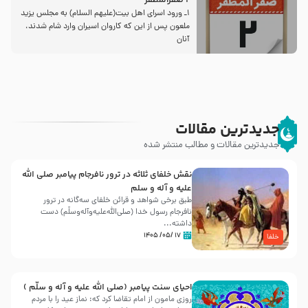
2 صفرالمظفر
1ـ ورود اسراى اهل بیت‌(علیهم السلام) به مجلس یزید
ملعون پس از این كه كاروان اسیران وارد شام شدند،
آنان
جدیدترین مقالات
جدیدترین مقالات و مطالب منتشر شده
نقش خلفای ثلاثه در ترور نافرجام پیامبر صلی الله
علیه و آله و سلم
طبق برخی شواهد و قرائن خلفای سه‌گانه در ترور
نافرجام رسول خدا (صلی‌الله‌علیه‌و‌آله‌وسلّم) دست
داشته‌...
۱۷ /۰۵/ ۱۴۰۵
خلفا
احیای سنت پیامبر (صلی الله علیه و آله و سلّم )
روزی مامون از امام تقاضا کرد که: نماز عید را با مردم