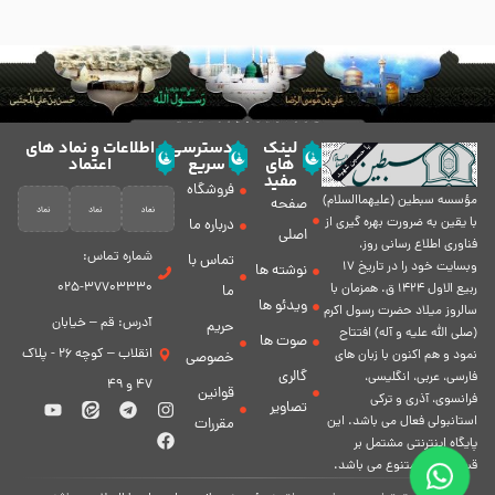
لینک
دسترسی
اطلاعات و نماد های
های
سریع
اعتماد
مفید
فروشگاه
مؤسسه سبطين (عليهماالسلام)
صفحه
با يقين به ضرورت بهره گیرى از
درباره ما
اصلی
فناورى اطلاع رسانى روز،
شماره تماس:
تماس با
وبسایت خود را در تاريخ 17
نوشته ها
37703330-025
ربيع الاول 1424 ق. همزمان با
ما
ویدئو ها
سالروز ميلاد حضرت رسول اكرم
آدرس: قم – خیابان
حریم
(صلی الله علیه و آله) افتتاح
صوت ها
انقلاب – کوچه 26 - پلاک
نمود و هم اكنون با زبان های
خصوصی
گالری
فارسی، عربى، انگلیسی،
47 و 49
قوانین
فرانسوی، آذری و ترکی
تصاویر
استانبولی فعال مى باشد. اين
مقررات
پايگاه اينترنتى مشتمل بر
قسمت هاى متنوع مى باشد.