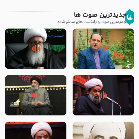
جدیدترین صوت ها
جدیدترین صوت و پادکست های منتشر شده
پیامبر صلی الله علیه وآله و سلم
زوّار اربعین امام حسین (علیه
فرمودند وای بر بچه های آخر
السلام) با این اشتیاق به زیارت
الزمان- دکتر هزار
بروند – آیت الله وحید خراسانی
روضه جانسوز پاره های جگر امام
لقب حضرت رقیه سلام الله علیها به
حسن مجتبی علیه السلام-حجت
چه معناست – حجت الاسلام علوی
الاسلام بندانی
تهرانی