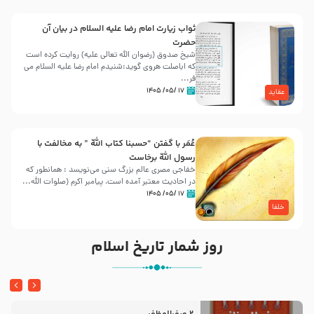
ثواب زیارت امام رضا علیه السلام در بیان آن
حضرت
شیخ صدوق (رضوان الله تعالی علیه) روایت کرده است
که اباصلت هروی گوید:شنیدم امام رضا علیه السلام می
فر...
۱۷ /۰۵/ ۱۴۰۵
عقاید
عُمَر با گفتن “حسبنا كتاب اللّه ” به مخالفت با
رسول اللّه برخاست
خفاجی مصری عالم بزرگ سنی می‌نویسد : همانطور که
در احادیث معتبر آمده است، پیامبر اکرم (صلوات اللّه...
۱۷ /۰۵/ ۱۴۰۵
خلفا
روز شمار تاریخ اسلام