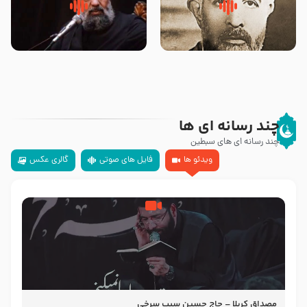
روضه‌ی مجلس یزید ملعون و
سلام جوانی که امام حسین علیه
اسارت اهل‌بیت علیهم‌السلام –
السلام خودش جوابش را دادند
مرحوم حجت‌الاسلام شیخ علی
-حجت الاسلام بندانی
محدث زاده
چند رسانه ای ها
چند رسانه ای های سبطین
ویدئو ها
فایل های صوتی
گالری عکس
مصداق کربلا – حاج حسین سیب سرخی