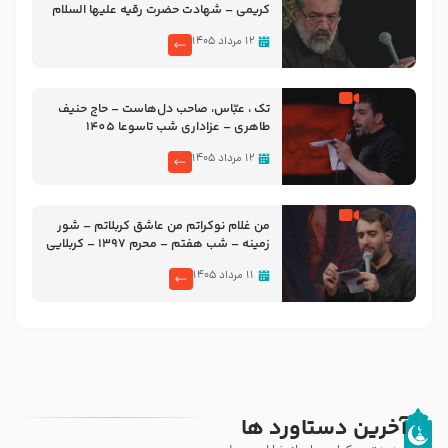
کریمی – شهادت حضرت رقیه علیها السلام
– تیر ۱۴۰۵ هیئت رایة العباس علیه السلام
۱۲ مرداد ۱۴۰۵
تک ، عبّاس، صاحب دل‌هاست – حاج حنیف
طاهری – عزاداری شب تاسوعا 1405
۱۲ مرداد ۱۴۰۵
من غلام نوکراتم من عاشق کربلاتم – شور
زمینه – شب هفتم – محرم 1397 – کربلایی
محمدحسین پویانفر
۱۱ مرداد ۱۴۰۵
آخرین دستاورد ها