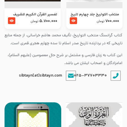
منتخب التواریخ جلد چهارم تاریخ
تفسير القرآن الكريم للشريف
امام زین العابدین و امام محمد
المرتضي قدس سرّه
5.700.000
700.000
تومان
تومان
باقر علیهما السلام
کتاب گرانسنگ منتخب التواريخ، تألیف محمد هاشم خراسانی، از جمله منابع
تاریخی که در بردارنده تاریخ صدر اسلام تا سده چهارم هجری قمری است.
این کتاب به زبان فارسی و مشتمل بر شرح حال معصومین (علیهم السلام)،
امامزادگان و اصحاب ایشان می باشد.
sibtayn[at]sibtayn.com
025-37703330