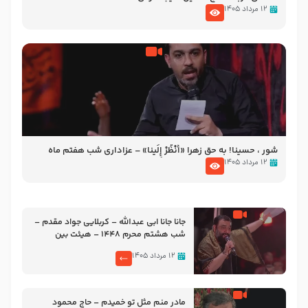
۱۲ مرداد ۱۴۰۵
شور ، حسینا! به‌ حق زهرا «أُنْظُرْ إِلَینا» – عزاداری شب هفتم ماه
محرّم 1405
۱۲ مرداد ۱۴۰۵
جانا جانا ابی عبدالله – کربلایی جواد مقدم –
شب هشتم محرم 1448 – هیئت بین
الحرمین طهران
۱۲ مرداد ۱۴۰۵
مادر منم مثل تو خمیدم – حاج محمود