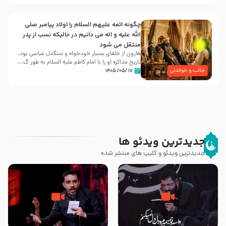
چگونه ائمه علیهم السلام را اولاد پیامبر صلی
الله علیه و اله می دانیم در حالیکه نسب از پدر
منتقل می شود
هارون از خلفای بسیار خودخواه و سنگدل عباسی بود.
تاریخ مذاکره او را با امام کاظم علیه السلام به طور گ...
جالب و خواندنی
۱۷ /۰۵/ ۱۴۰۵
جدیدترین ویدئو ها
جدیدترین ویدئو و کلیپ های منتشر شده
مصداق کربلا – حاج حسین سیب
شور ، حسینا! به‌ حق زهرا «أُنْظُرْ
سرخی
إِلَینا» – عزاداری شب هفتم ماه