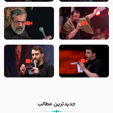
محرّم 1405
جانا جانا ابی عبدالله – کربلایی جواد
مادر منم مثل تو خمیدم – حاج
مقدم – شب هشتم محرم 1448 –
محمود کریمی – شهادت حضرت
هیئت بین الحرمین طهران
رقیه علیها السلام – تیر ۱۴۰۵
هیئت رایة العباس علیه السلام
تک ، عبّاس، صاحب دل‌هاست –
من غلام نوکراتم من عاشق کربلاتم
حاج حنیف طاهری – عزاداری شب
– شور زمینه – شب هفتم – محرم
تاسوعا 1405
1397 – کربلایی محمدحسین
پویانفر
جدیدترین مطالب