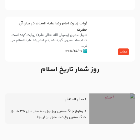
ثواب زیارت امام رضا علیه السلام در بیان آن
حضرت
شیخ صدوق (رضوان الله تعالی علیه) روایت کرده است
که اباصلت هروی گوید:شنیدم امام رضا علیه السلام می
فر...
۱۷ /۰۵/ ۱۴۰۵
عقاید
روز شمار تاریخ اسلام
1 صفر المظفر
1ـ وقوع جنگ صفین روز اول ماه صفر سال 38 هـ .ق.
جنگ صفین رخ داد. ماجرا از آن جا