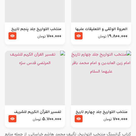
العروة الوثقى و التعليقات عليها
منتخب التواریخ جلد پنجم تاریخ
– طرح جدید
امام جعفر صادق و امام موسی
700.000
19.800.000
تومان
تومان
بن جعفر علیهما السلام
منتخب التواریخ جلد چهارم تاریخ
تفسير القرآن الكريم للشريف
امام زین العابدین و امام محمد
المرتضي قدس سرّه
5.700.000
700.000
تومان
تومان
باقر علیهما السلام
کتاب گرانسنگ منتخب التواريخ، تألیف محمد هاشم خراسانی، از جمله منابع