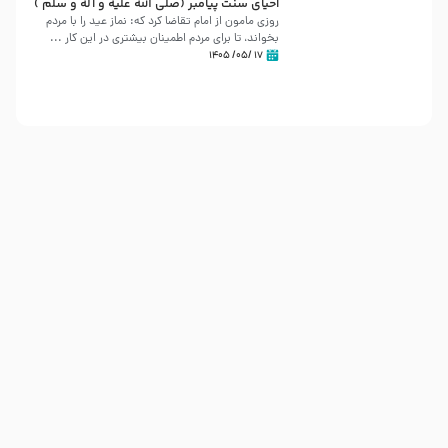
احیای سنت پیامبر (صلی الله علیه و آله و سلّم )
روزی مامون از امام تقاضا کرد که: نماز عید را با مردم
بخواند، تا برای مردم اطمینان بیشتری در این کار ...
۱۷ /۰۵/ ۱۴۰۵