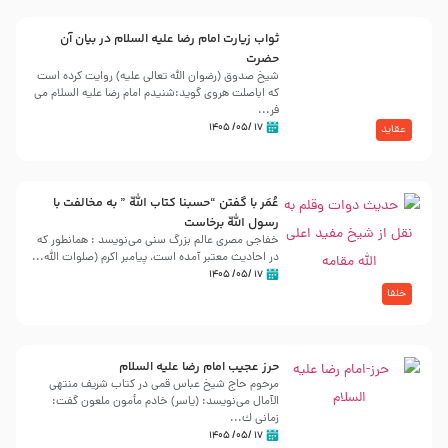
ثواب زیارت امام رضا علیه السلام در بیان آن
حضرت
شیخ صدوق (رضوان الله تعالی علیه) روایت کرده است
که اباصلت هروی گوید:شنیدم امام رضا علیه السلام می
فر...
۱۷ /۰۵/ ۱۴۰۵
عقاید
عُمَر با گفتن “حسبنا كتاب اللّه ” به مخالفت با
رسول اللّه برخاست
خفاجی مصری عالم بزرگ سنی می‌نویسد : همانطور که
در احادیث معتبر آمده است، پیامبر اکرم (صلوات اللّه...
۱۷ /۰۵/ ۱۴۰۵
خلفا
حرز عجیب امام رضا علیه السلام
مرحوم حاج شیخ عباس قمی در کتاب شریف منتهی
الآمال می‌نویسد: (ياسر) خادم مأمون ملعون گفت:
زمانى ك...
۱۷ /۰۵/ ۱۴۰۵