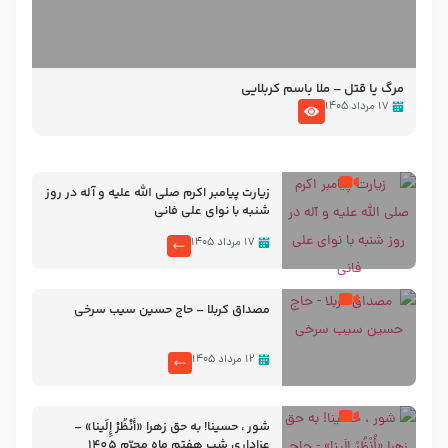
مرگ یا قتل – ملا باسم کربلایی
۱۷ مرداد ۱۴۰۵
زیارت پیامبر اکرم صلی الله علیه و آله در روز
شنبه با نوای علی فانی
۱۷ مرداد ۱۴۰۵
مصداق کربلا – حاج حسین سیب سرخی
۱۲ مرداد ۱۴۰۵
شور ، حسینا! به‌ حق زهرا «أُنْظُرْ إِلَینا» –
عزاداری شب هفتم ماه محرّم 1405