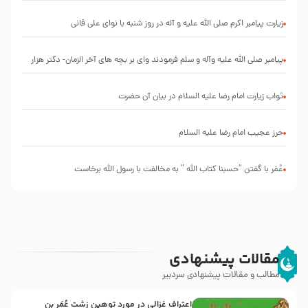
التعليقات
عليها”
زیارت پیامبر اکرم صلی الله علیه و آله در روز شنبه با نوای علی فانی
با
طرحی
بسیار
پیامبر صلی الله علیه وآله و سلم فرمودند وای بر بچه های آخر الزمان- دکتر هزار
زیبا و
شکیل
ثواب زیارت امام رضا علیه السلام در بیان آن حضرت
حرز عجیب امام رضا علیه السلام
عُمَر با گفتن “حسبنا كتاب اللّه ” به مخالفت با رسول اللّه برخاست
مقالات پیشنهادی
مطالب و مقالات پیشنهادی سردبیر
اعتراف غزالی در مورد توهین زشت عُمَر بن