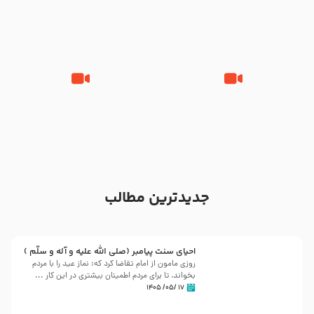
آله در روز شنبه با نوای علی فانی
سرخی
شور ، حسینا! به‌ حق زهرا «أُنْظُرْ
جانا جانا ابی عبدالله – کربلایی جواد
إِلَینا» – عزاداری شب هفتم ماه
مقدم – شب هشتم محرم 1448 –
محرّم 1405
هیئت بین الحرمین طهران
جدیدترین مطالب
احیای سنت پیامبر (صلی الله علیه و آله و سلّم )
روزی مامون از امام تقاضا کرد که: نماز عید را با مردم
بخواند، تا برای مردم اطمینان بیشتری در این کار ...
۱۷ /۰۵/ ۱۴۰۵