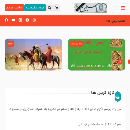
ورود عضویت
سایت قدیم
جدیدترین ها:
اهل سنت
خلفا
اعتراف غزالی در مورد توهین زشت عُمَر
نقش خلفای ثلاثه در ترور نافرجام
بن الخطاب به پیامبر اکرم صلی الله
پیامبر صلی الله علیه و آله و سلم
علیه و آله و سلم
تازه ترین ها
انتشار
کتاب
زیارت پیامبر اکرم صلی الله علیه و اله و سلم در مدینه به همراه تصاویری از مسجد
”
العروة
النبی
الوثقى
مرگ یا قتل – ملا باسم کربلایی
و