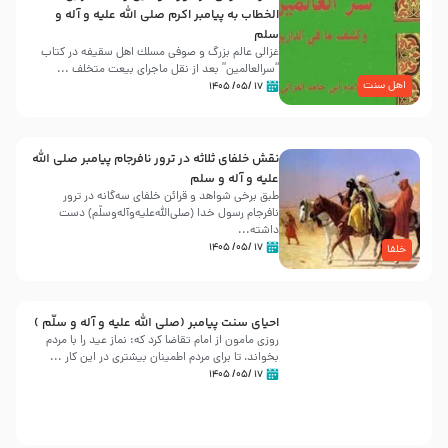
الخطاب به پیامبر اکرم صلی الله علیه و آله و
سلم
غزالی عالم بزرگ و صوفی مسلك اهل سقيفه در کتاب
“سرالعالمین” بعد از نقل ماجرای بیعت متخلف ...
اهل سنت
۱۷ /۰۵/ ۱۴۰۵
نقش خلفای ثلاثه در ترور نافرجام پیامبر صلی الله
علیه و آله و سلم
طبق برخی شواهد و قرائن خلفای سه‌گانه در ترور
نافرجام رسول خدا (صلی‌الله‌علیه‌و‌آله‌وسلّم) دست
داشته‌...
۱۷ /۰۵/ ۱۴۰۵
خلفا
احیای سنت پیامبر (صلی الله علیه و آله و سلّم )
روزی مامون از امام تقاضا کرد که: نماز عید را با مردم
بخواند، تا برای مردم اطمینان بیشتری در این کار ...
۱۷ /۰۵/ ۱۴۰۵