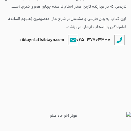
تاریخی که در بردارنده تاریخ صدر اسلام تا سده چهارم هجری قمری است.
این کتاب به زبان فارسی و مشتمل بر شرح حال معصومین (علیهم السلام)،
امامزادگان و اصحاب ایشان می باشد.
sibtayn[at]sibtayn.com
025-37703330