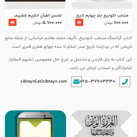
منتخب التواریخ جلد چهارم تاریخ
تفسير القرآن الكريم للشريف
امام زین العابدین و امام محمد
المرتضي قدس سرّه
5.700.000
700.000
تومان
تومان
باقر علیهما السلام
کتاب گرانسنگ منتخب التواريخ، تألیف محمد هاشم خراسانی، از جمله منابع
تاریخی که در بردارنده تاریخ صدر اسلام تا سده چهارم هجری قمری است.
این کتاب به زبان فارسی و مشتمل بر شرح حال معصومین (علیهم السلام)،
امامزادگان و اصحاب ایشان می باشد.
sibtayn[at]sibtayn.com
025-37703330