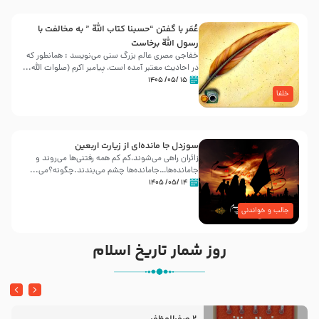
عُمَر با گفتن “حسبنا كتاب اللّه ” به مخالفت با
رسول اللّه برخاست
خفاجی مصری عالم بزرگ سنی می‌نویسد : همانطور که
در احادیث معتبر آمده است، پیامبر اکرم (صلوات اللّه...
۱۵ /۰۵/ ۱۴۰۵
خلفا
سوزدل جا مانده‌ای از زیارت اربعین
زائران راهی می‌شوند،کم‌ کم همه رفتنی‌ها می‌روند و
جامانده‌ها…جامانده‌ها چشم می‌بندند.چگونه؟می‌...
۱۴ /۰۵/ ۱۴۰۵
جالب و خواندنی
روز شمار تاریخ اسلام