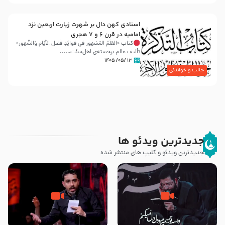
اسنادی کهن دال بر شهرت زیارت اربعین نزد
امامیه در قرن ۶ و ۷ هجری
کتاب «العَلَمُ المَشهور في فَوائِدِ فَضلِ الأيّامِ وَالشُّهورِ»
تألیف عالم برجسته‌ی اهل‌سنّت…...
۱۳ /۰۵/ ۱۴۰۵
جالب و خواندنی
جدیدترین ویدئو ها
جدیدترین ویدئو و کلیپ های منتشر شده
مصداق کربلا – حاج حسین سیب
شور ، حسینا! به‌ حق زهرا «أُنْظُرْ
سرخی
إِلَینا» – عزاداری شب هفتم ماه