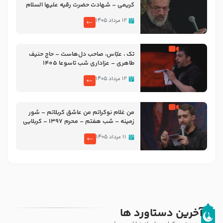
کریمی – شهادت حضرت رقیه علیها السلام
– تیر ۱۴۰۵ هیئت رایة العباس علیه السلام
۱۲ مرداد ۱۴۰۵
تک ، عبّاس، صاحب دل‌هاست – حاج حنیف
طاهری – عزاداری شب تاسوعا 1405
۱۲ مرداد ۱۴۰۵
من غلام نوکراتم من عاشق کربلاتم – شور
زمینه – شب هفتم – محرم 1397 – کربلایی
محمدحسین پویانفر
۱۱ مرداد ۱۴۰۵
آخرین دستاورد ها