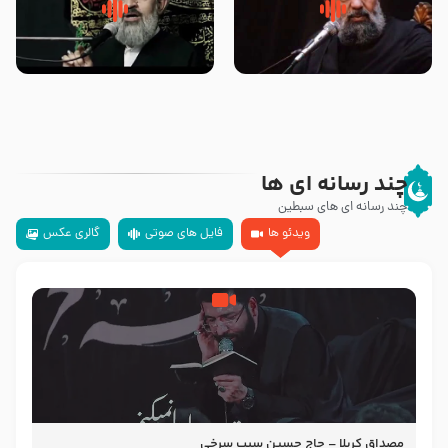
سلام جوانی که امام حسین علیه
زیارتی که اسباب رزق زیاد و عمر
السلام خودش جوابش را دادند
طولانی است حجت السلام حسین
-حجت الاسلام بندانی
یوسفی
چند رسانه ای ها
چند رسانه ای های سبطین
ویدئو ها
فایل های صوتی
گالری عکس
مصداق کربلا – حاج حسین سیب سرخی