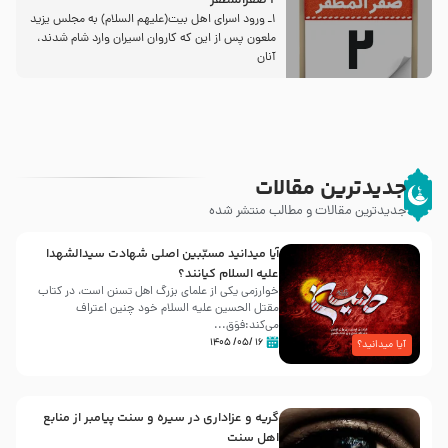
2 صفرالمظفر
1ـ ورود اسراى اهل بیت‌(علیهم السلام) به مجلس یزید
ملعون پس از این كه كاروان اسیران وارد شام شدند،
آنان
جدیدترین مقالات
جدیدترین مقالات و مطالب منتشر شده
آیا میدانید مسبّبین اصلی شهادت سیدالشهدا
علیه ‌السلام کیانند؟
خوارزمی یکی از علمای بزرگ اهل تسنن است، در کتاب
مقتل الحسین علیه ‌السلام خود چنین اعتراف
می‌کند:فوَق...
۱۶ /۰۵/ ۱۴۰۵
آیا میدانید؟
گریه و عزاداری در سیره و سنت پیامبر از منابع
اهل سنت