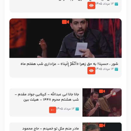
۱۲ مرداد ۱۴۰۵
شور ، حسینا! به‌ حق زهرا «أُنْظُرْ إِلَینا» – عزاداری شب هفتم ماه
محرّم 1405
۱۲ مرداد ۱۴۰۵
جانا جانا ابی عبدالله – کربلایی جواد مقدم –
شب هشتم محرم 1448 – هیئت بین
الحرمین طهران
۱۲ مرداد ۱۴۰۵
مادر منم مثل تو خمیدم – حاج محمود