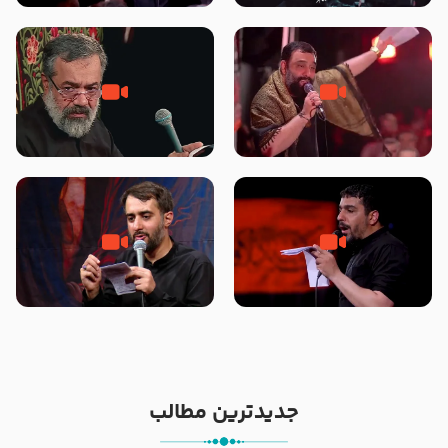
محرّم 1405
جانا جانا ابی عبدالله – کربلایی جواد
مادر منم مثل تو خمیدم – حاج
مقدم – شب هشتم محرم 1448 –
محمود کریمی – شهادت حضرت
هیئت بین الحرمین طهران
رقیه علیها السلام – تیر ۱۴۰۵
هیئت رایة العباس علیه السلام
تک ، عبّاس، صاحب دل‌هاست –
من غلام نوکراتم من عاشق کربلاتم
حاج حنیف طاهری – عزاداری شب
– شور زمینه – شب هفتم – محرم
تاسوعا 1405
1397 – کربلایی محمدحسین
پویانفر
جدیدترین مطالب