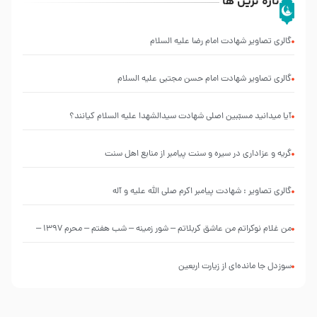
تازه ترین ها
گالری تصاویر شهادت امام رضا علیه السلام
گالری تصاویر شهادت امام حسن مجتبی علیه السلام
آیا میدانید مسبّبین اصلی شهادت سیدالشهدا علیه ‌السلام کیانند؟
گریه و عزاداری در سیره و سنت پیامبر از منابع اهل سنت
گالری تصاویر : شهادت پیامبر اکرم صلی الله علیه و آله
من غلام نوکراتم من عاشق کربلاتم – شور زمینه – شب هفتم – محرم 1397 –
کربلایی محمدحسین پویانفر
سوزدل جا مانده‌ای از زیارت اربعین