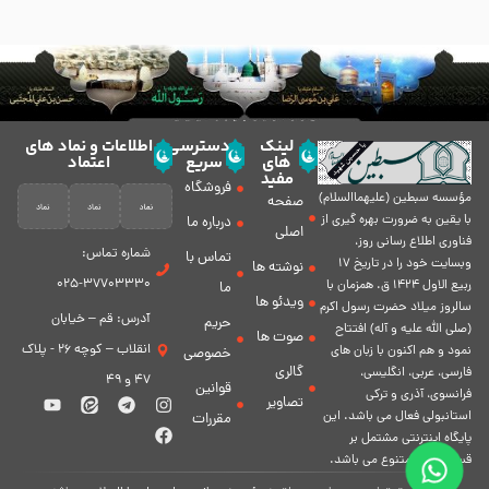
لینک
دسترسی
اطلاعات و نماد های
های
سریع
اعتماد
مفید
فروشگاه
مؤسسه سبطين (عليهماالسلام)
صفحه
با يقين به ضرورت بهره گیرى از
درباره ما
اصلی
فناورى اطلاع رسانى روز،
شماره تماس:
تماس با
وبسایت خود را در تاريخ 17
نوشته ها
37703330-025
ربيع الاول 1424 ق. همزمان با
ما
ویدئو ها
سالروز ميلاد حضرت رسول اكرم
آدرس: قم – خیابان
حریم
(صلی الله علیه و آله) افتتاح
صوت ها
انقلاب – کوچه 26 - پلاک
نمود و هم اكنون با زبان های
خصوصی
گالری
فارسی، عربى، انگلیسی،
47 و 49
قوانین
فرانسوی، آذری و ترکی
تصاویر
استانبولی فعال مى باشد. اين
مقررات
پايگاه اينترنتى مشتمل بر
قسمت هاى متنوع مى باشد.