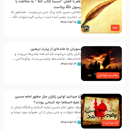
عُمَر با گفتن “حسبنا كتاب اللّه ” به مخالفت با
رسول اللّه برخاست
خفاجی مصری عالم بزرگ سنی می‌نویسد : همانطور که
در احادیث معتبر آمده است، پیامبر اکرم (صلوات اللّه...
۱۵ /۰۵/ ۱۴۰۵
خلفا
سوزدل جا مانده‌ای از زیارت اربعین
زائران راهی می‌شوند،کم‌ کم همه رفتنی‌ها می‌روند و
جامانده‌ها…جامانده‌ها چشم می‌بندند.چگونه؟می‌...
۱۴ /۰۵/ ۱۴۰۵
جالب و خواندنی
آیا میدانید اولین زائران مزار مطهر امام حسین
(علیه السلام) چه کسانی بودند؟
مرقد مطهر امام حسین (علیه السلام) و قتلگاه ایشان از
لحظه شهادت و حتی پیش از آن، همواره مورد توجه و
ز...
۱۴ /۰۵/ ۱۴۰۵
آیا میدانید؟