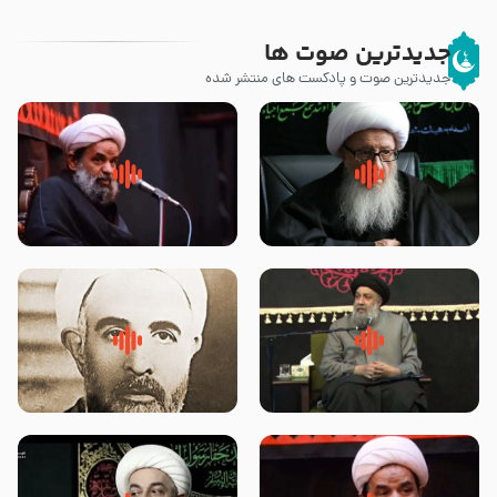
جدیدترین صوت ها
جدیدترین صوت و پادکست های منتشر شده
زوّار اربعین امام حسین (علیه
روضه جانسوز پاره های جگر امام
السلام) با این اشتیاق به زیارت
حسن مجتبی علیه السلام-حجت
بروند – آیت الله وحید خراسانی
الاسلام بندانی
لقب حضرت رقیه سلام الله علیها به
روضه‌ی مجلس یزید ملعون و
چه معناست – حجت الاسلام علوی
اسارت اهل‌بیت علیهم‌السلام –
تهرانی
مرحوم حجت‌الاسلام شیخ علی
محدث زاده