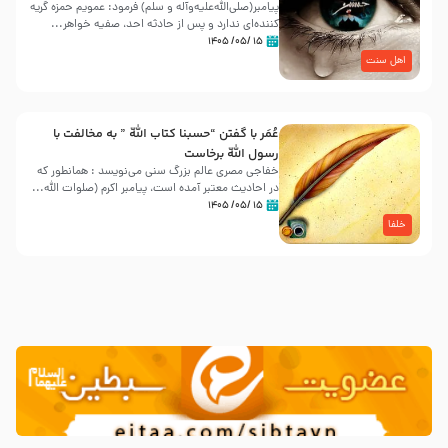
پیامبر(صلی‌الله‌علیه‌وآله و سلم) فرمود: عمویم حمزه گریه
کننده‌ای ندارد و پس از حادثه احد، صفیه خواهر...
۱۵ /۰۵/ ۱۴۰۵
اهل سنت
عُمَر با گفتن “حسبنا كتاب اللّه ” به مخالفت با
رسول اللّه برخاست
خفاجی مصری عالم بزرگ سنی می‌نویسد : همانطور که
در احادیث معتبر آمده است، پیامبر اکرم (صلوات اللّه...
۱۵ /۰۵/ ۱۴۰۵
خلفا