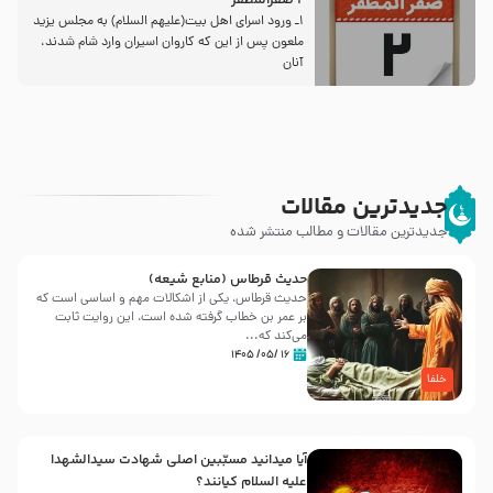
2 صفرالمظفر
1ـ ورود اسراى اهل بیت‌(علیهم السلام) به مجلس یزید
ملعون پس از این كه كاروان اسیران وارد شام شدند،
آنان
جدیدترین مقالات
جدیدترین مقالات و مطالب منتشر شده
حدیث قرطاس (منابع شیعه)
حدیث قرطاس، یکی از اشکالات مهم و اساسی است که
بر عمر بن خطاب گرفته شده است، این روایت ثابت
می‌کند که...
۱۶ /۰۵/ ۱۴۰۵
خلفا
آیا میدانید مسبّبین اصلی شهادت سیدالشهدا
علیه ‌السلام کیانند؟