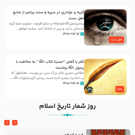
گریه و عزاداری در سیره و سنت پیامبر از منابع
اهل سنت
پیامبر(صلی‌الله‌علیه‌وآله و سلم) فرمود: عمویم حمزه گریه
کننده‌ای ندارد و پس از حادثه احد، صفیه خواهر...
۱۵ /۰۵/ ۱۴۰۵
اهل سنت
عُمَر با گفتن “حسبنا كتاب اللّه ” به مخالفت با
رسول اللّه برخاست
خفاجی مصری عالم بزرگ سنی می‌نویسد : همانطور که
در احادیث معتبر آمده است، پیامبر اکرم (صلوات اللّه...
۱۵ /۰۵/ ۱۴۰۵
خلفا
روز شمار تاریخ اسلام