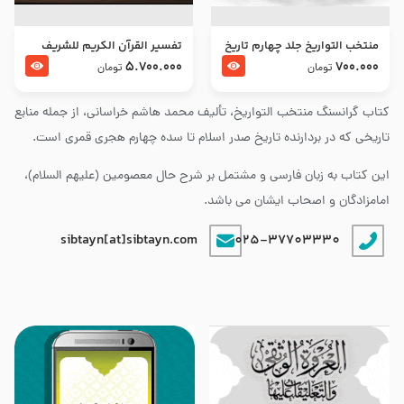
منتخب التواریخ جلد چهارم تاریخ
تفسير القرآن الكريم للشريف
امام زین العابدین و امام محمد
المرتضي قدس سرّه
5.700.000
700.000
تومان
تومان
باقر علیهما السلام
کتاب گرانسنگ منتخب التواريخ، تألیف محمد هاشم خراسانی، از جمله منابع
تاریخی که در بردارنده تاریخ صدر اسلام تا سده چهارم هجری قمری است.
این کتاب به زبان فارسی و مشتمل بر شرح حال معصومین (علیهم السلام)،
امامزادگان و اصحاب ایشان می باشد.
sibtayn[at]sibtayn.com
025-37703330