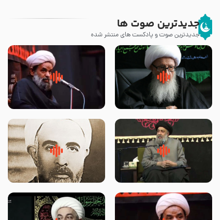
جدیدترین صوت ها
جدیدترین صوت و پادکست های منتشر شده
زوّار اربعین امام حسین (علیه
روضه جانسوز پاره های جگر امام
السلام) با این اشتیاق به زیارت
حسن مجتبی علیه السلام-حجت
بروند – آیت الله وحید خراسانی
الاسلام بندانی
لقب حضرت رقیه سلام الله علیها به
روضه‌ی مجلس یزید ملعون و
چه معناست – حجت الاسلام علوی
اسارت اهل‌بیت علیهم‌السلام –
تهرانی
مرحوم حجت‌الاسلام شیخ علی
محدث زاده