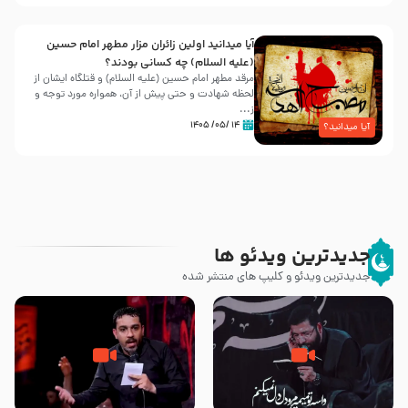
آیا میدانید اولین زائران مزار مطهر امام حسین
(علیه السلام) چه کسانی بودند؟
مرقد مطهر امام حسین (علیه السلام) و قتلگاه ایشان از
لحظه شهادت و حتی پیش از آن، همواره مورد توجه و
ز...
۱۴ /۰۵/ ۱۴۰۵
آیا میدانید؟
جدیدترین ویدئو ها
جدیدترین ویدئو و کلیپ های منتشر شده
مصداق کربلا – حاج حسین سیب
شور ، حسینا! به‌ حق زهرا «أُنْظُرْ
سرخی
إِلَینا» – عزاداری شب هفتم ماه