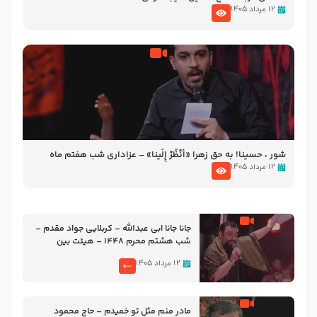
۱۲ مرداد ۱۴۰۵
شور ، حسینا! به‌ حق زهرا «أُنْظُرْ إِلَینا» – عزاداری شب هفتم ماه
محرّم 1405
۱۲ مرداد ۱۴۰۵
جانا جانا ابی عبدالله – کربلایی جواد مقدم –
شب هشتم محرم 1448 – هیئت بین
الحرمین طهران
۱۲ مرداد ۱۴۰۵
مادر منم مثل تو خمیدم – حاج محمود