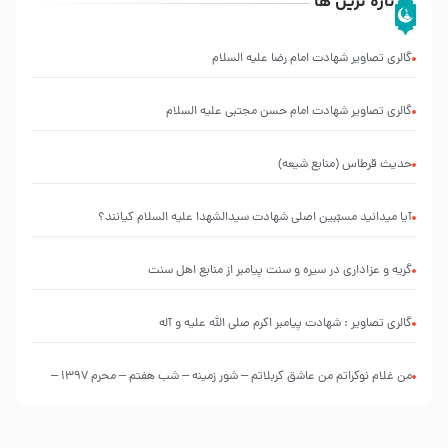
تازه ترین ها
گالری تصاویر شهادت امام رضا علیه السلام
گالری تصاویر شهادت امام حسن مجتبی علیه السلام
حدیث قرطاس (منابع شیعه)
آیا میدانید مسبّبین اصلی شهادت سیدالشهدا علیه ‌السلام کیانند؟
گریه و عزاداری در سیره و سنت پیامبر از منابع اهل سنت
گالری تصاویر : شهادت پیامبر اکرم صلی الله علیه و آله
من غلام نوکراتم من عاشق کربلاتم – شور زمینه – شب هفتم – محرم 1397 –
کربلایی محمدحسین پویانفر