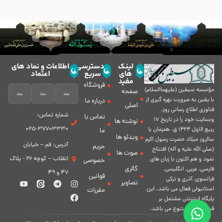
لینک
دسترسی
اطلاعات و نماد های
های
سریع
اعتماد
مفید
فروشگاه
مؤسسه سبطين (عليهماالسلام)
صفحه
با يقين به ضرورت بهره گیرى از
درباره ما
اصلی
فناورى اطلاع رسانى روز،
شماره تماس:
تماس با
وبسایت خود را در تاريخ 17
نوشته ها
37703330-025
ربيع الاول 1424 ق. همزمان با
ما
ویدئو ها
سالروز ميلاد حضرت رسول اكرم
آدرس: قم – خیابان
حریم
(صلی الله علیه و آله) افتتاح
صوت ها
انقلاب – کوچه 26 - پلاک
نمود و هم اكنون با زبان های
خصوصی
گالری
فارسی، عربى، انگلیسی،
47 و 49
قوانین
فرانسوی، آذری و ترکی
تصاویر
استانبولی فعال مى باشد. اين
مقررات
پايگاه اينترنتى مشتمل بر
قسمت هاى متنوع مى باشد.