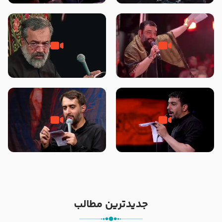
محرّم 1405
جانا جانا ابی عبدالله – کربلایی جواد
مادر منم مثل تو خمیدم – حاج
مقدم – شب هشتم محرم 1448 –
محمود کریمی – شهادت حضرت
هیئت بین الحرمین طهران
رقیه علیها السلام – تیر ۱۴۰۵
هیئت رایة العباس علیه السلام
تک ، عبّاس، صاحب دل‌هاست –
من غلام نوکراتم من عاشق کربلاتم
حاج حنیف طاهری – عزاداری شب
– شور زمینه – شب هفتم – محرم
تاسوعا 1405
1397 – کربلایی محمدحسین
پویانفر
جدیدترین مطالب