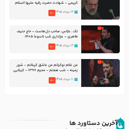
کریمی – شهادت حضرت رقیه علیها السلام
– تیر ۱۴۰۵ هیئت رایة العباس علیه السلام
۱۲ مرداد ۱۴۰۵
تک ، عبّاس، صاحب دل‌هاست – حاج حنیف
طاهری – عزاداری شب تاسوعا 1405
۱۲ مرداد ۱۴۰۵
من غلام نوکراتم من عاشق کربلاتم – شور
زمینه – شب هفتم – محرم 1397 – کربلایی
محمدحسین پویانفر
۱۱ مرداد ۱۴۰۵
آخرین دستاورد ها