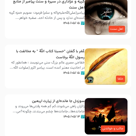
گریه و عزاداری در سیره و سنت پیامبر از منابع
اهل سنت
پیامبر(صلی‌الله‌علیه‌وآله و سلم) فرمود: عمویم حمزه گریه
کننده‌ای ندارد و پس از حادثه احد، صفیه خواهر...
۱۵ /۰۵/ ۱۴۰۵
اهل سنت
عُمَر با گفتن “حسبنا كتاب اللّه ” به مخالفت با
رسول اللّه برخاست
خفاجی مصری عالم بزرگ سنی می‌نویسد : همانطور که
در احادیث معتبر آمده است، پیامبر اکرم (صلوات اللّه...
۱۵ /۰۵/ ۱۴۰۵
خلفا
سوزدل جا مانده‌ای از زیارت اربعین
زائران راهی می‌شوند،کم‌ کم همه رفتنی‌ها می‌روند و
جامانده‌ها…جامانده‌ها چشم می‌بندند.چگونه؟می‌...
۱۴ /۰۵/ ۱۴۰۵
جالب و خواندنی