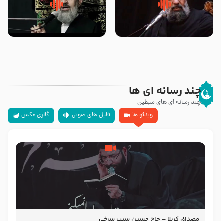
سلام جوانی که امام حسین علیه
زیارتی که اسباب رزق زیاد و عمر
السلام خودش جوابش را دادند
طولانی است حجت السلام حسین
-حجت الاسلام بندانی
یوسفی
چند رسانه ای ها
چند رسانه ای های سبطین
ویدئو ها
فایل های صوتی
گالری عکس
مصداق کربلا – حاج حسین سیب سرخی