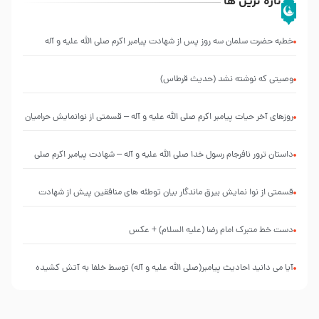
تازه ترین ها
خطبه حضرت سلمان سه روز پس از شهادت پیامبر اکرم صلی الله علیه و آله
وصیتی که نوشته نشد (حدیث قرطاس)
روزهای آخر حیات پیامبر اکرم صلی الله علیه و آله – قسمتی از نوانمایش حرامیان
در احرام – 1389
‌‌‌‌‌‌‌داستان ترور نافرجام رسول خدا صلی الله علیه و آله – شهادت پیامبر اکرم صلی
الله علیه و آله
قسمتی از نوا نمایش بیرق ماندگار بیان توطئه های منافقین پیش از شهادت
پیامبر اکرم صلی الله علیه و آله
دست خط متبرک امام رضا (علیه السلام) + عکس
آیا می دانید احادیث پیامبر(صلی الله علیه و آله) توسط خلفا به آتش کشیده
شد؟