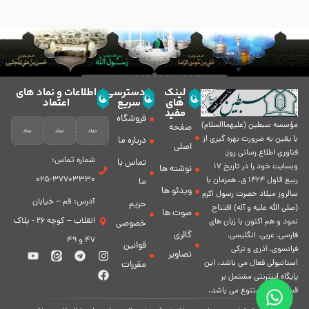
لینک
دسترسی
اطلاعات و نماد های
های
سریع
اعتماد
مفید
فروشگاه
مؤسسه سبطين (عليهماالسلام)
صفحه
با يقين به ضرورت بهره گیرى از
درباره ما
اصلی
فناورى اطلاع رسانى روز،
شماره تماس:
تماس با
وبسایت خود را در تاريخ 17
نوشته ها
37703330-025
ربيع الاول 1424 ق. همزمان با
ما
ویدئو ها
سالروز ميلاد حضرت رسول اكرم
آدرس: قم – خیابان
حریم
(صلی الله علیه و آله) افتتاح
صوت ها
انقلاب – کوچه 26 - پلاک
نمود و هم اكنون با زبان های
خصوصی
گالری
فارسی، عربى، انگلیسی،
47 و 49
قوانین
فرانسوی، آذری و ترکی
تصاویر
استانبولی فعال مى باشد. اين
مقررات
پايگاه اينترنتى مشتمل بر
قسمت هاى متنوع مى باشد.