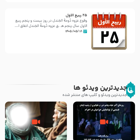
25 ربيع الاول
وقوع غزوه دُومةُ الجَندل در روز بیست و پنجم ربیع
الاول سال پنجم هـ .ق غزوه دُومةُ الجَندل اتفاق ا...
۱۸ /۰۵/ ۱۴۰۵
جدیدترین ویدئو ها
جدیدترین ویدئو و کلیپ های منتشر شده
روزهای آخر حیات پیامبر اکرم صلی
وصیتی که نوشته نشد (حدیث
الله علیه و آله – قسمتی از
قرطاس)