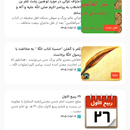
اعتراف غزالی در مورد توهین زشت عُمَر بن
الخطاب به پیامبر اکرم صلی الله علیه و آله و
سلم
غزالی عالم بزرگ و صوفی مسلك اهل سقيفه در کتاب
“سرالعالمین” بعد از نقل ماجرای بیعت متخلف ...
اهل سنت
۱۸ /۰۵/ ۱۴۰۵
عُمَر با گفتن “حسبنا كتاب اللّه ” به مخالفت با
رسول اللّه برخاست
خفاجی مصری عالم بزرگ سنی می‌نویسد : همانطور که
در احادیث معتبر آمده است، پیامبر اکرم (صلوات اللّه...
۱۸ /۰۵/ ۱۴۰۵
خلفا
26 ربيع الاول
صلح حضرت امام حسن مجتبی(علیه السلام) با معاویه
در بیست و ششم ربیع الاول سال 41 هـ .ق امام حسن
مجت...
۱۸ /۰۵/ ۱۴۰۵