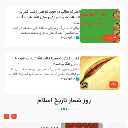
اعتراف غزالی در مورد توهین زشت عُمَر بن
الخطاب به پیامبر اکرم صلی الله علیه و آله و
سلم
غزالی عالم بزرگ و صوفی مسلك اهل سقيفه در کتاب
“سرالعالمین” بعد از نقل ماجرای بیعت متخلف ...
اهل سنت
۱۸ /۰۵/ ۱۴۰۵
عُمَر با گفتن “حسبنا كتاب اللّه ” به مخالفت با
رسول اللّه برخاست
خفاجی مصری عالم بزرگ سنی می‌نویسد : همانطور که
در احادیث معتبر آمده است، پیامبر اکرم (صلوات اللّه...
۱۸ /۰۵/ ۱۴۰۵
خلفا
روز شمار تاریخ اسلام