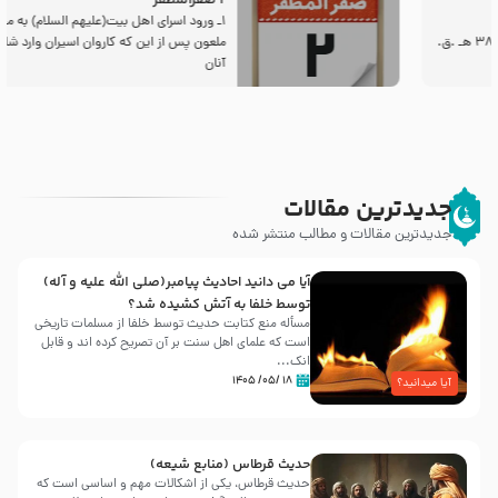
2 صفرالمظفر
1ـ ورود اسراى اهل بیت‌(علیهم السلام) به مجلس یزید
ملعون پس از این كه كاروان اسیران وارد شام شدند،
آنان
جدیدترین مقالات
جدیدترین مقالات و مطالب منتشر شده
آیا می دانید احادیث پیامبر(صلی الله علیه و آله)
توسط خلفا به آتش کشیده شد؟
مسأله منع کتابت حدیث توسط خلفا از مسلمات تاریخی
است که علمای اهل سنت بر آن تصریح کرده اند و قابل
انک...
۱۸ /۰۵/ ۱۴۰۵
آیا میدانید؟
حدیث قرطاس (منابع شیعه)
حدیث قرطاس، یکی از اشکالات مهم و اساسی است که