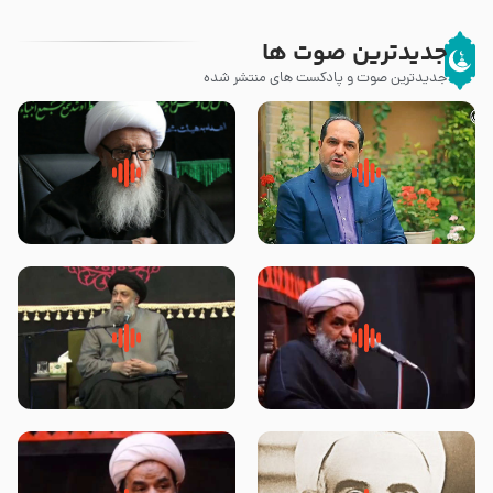
جدیدترین صوت ها
جدیدترین صوت و پادکست های منتشر شده
پیامبر صلی الله علیه وآله و سلم
زوّار اربعین امام حسین (علیه
فرمودند وای بر بچه های آخر
السلام) با این اشتیاق به زیارت
الزمان- دکتر هزار
بروند – آیت الله وحید خراسانی
روضه جانسوز پاره های جگر امام
لقب حضرت رقیه سلام الله علیها به
حسن مجتبی علیه السلام-حجت
چه معناست – حجت الاسلام علوی
الاسلام بندانی
تهرانی