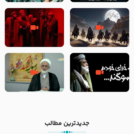
نوانمایش حرامیان در احرام – 1389
‌‌‌‌‌‌‌داستان ترور نافرجام رسول خدا
قسمتی از نوا نمایش بیرق ماندگار
صلی الله علیه و آله – شهادت
بیان توطئه های منافقین پیش از
پیامبر اکرم صلی الله علیه و آله
شهادت پیامبر اکرم صلی الله علیه
و آله
خطبه حضرت سلمان سه روز پس از
شهادت پیامبر اکرم صلی الله علیه
مادر داعش – حجت الاسلام جباری
و آله
جدیدترین مطالب