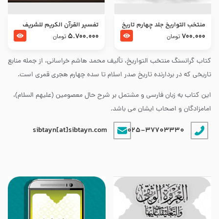
منتخب التواریخ جلد چهارم تاریخ
تفسير القرآن الكريم للشريف
امام زین العابدین و امام محمد
المرتضي قدس سرّه
5.700.000
700.000
تومان
تومان
باقر علیهما السلام
کتاب گرانسنگ منتخب التواريخ، تألیف محمد هاشم خراسانی، از جمله منابع
تاریخی که در بردارنده تاریخ صدر اسلام تا سده چهارم هجری قمری است.
این کتاب به زبان فارسی و مشتمل بر شرح حال معصومین (علیهم السلام)،
امامزادگان و اصحاب ایشان می باشد.
sibtayn[at]sibtayn.com
025-37703330