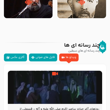
روضه‌ی مجلس یزید ملعون و
سلام جوانی که امام حسین علیه
اسارت اهل‌بیت علیهم‌السلام –
السلام خودش جوابش را دادند
مرحوم حجت‌الاسلام شیخ علی
-حجت الاسلام بندانی
محدث زاده
چند رسانه ای ها
چند رسانه ای های سبطین
ویدئو ها
فایل های صوتی
گالری عکس
روزهای آخر حیات پیامبر اکرم صلی الله علیه و آله – قسمتی از