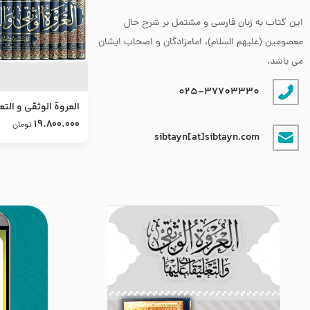
این کتاب به زبان فارسی و مشتمل بر شرح حال
معصومین (علیهم السلام)، امامزادگان و اصحاب ایشان
می باشد.
025-37703330
العروة الوثقى و التع
طرح جدید
19.800.000
تومان
sibtayn[at]sibtayn.com