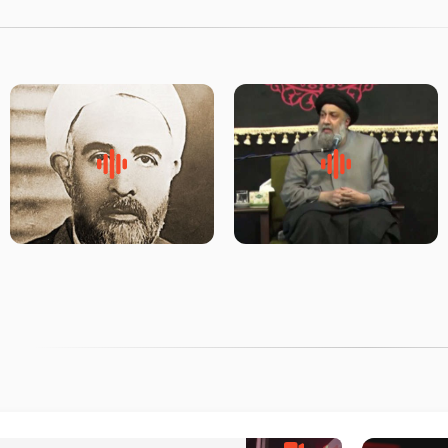
لقب حضرت رقیه سلام الله علیها
روضه‌ی مجلس یزید ملعون و
به چه معناست – حجت الاسلام
اسارت اهل‌بیت علیهم‌السلام –
علوی تهرانی
مرحوم حجت‌الاسلام شیخ علی
محدث زاده