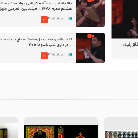
جانا جانا ابی عبدالله – کربلایی جواد مقدم – 
هشتم محرم 1448 – هیئت بین الحرمین طهران
۱۲ مرداد ۱۴۰۵
تک ، عبّاس، صاحب دل‌هاست – حاج حنیف طاه
رْ إِلَینا» –
– عزاداری شب تاسوعا 1405
14
۱۲ مرداد ۱۴۰۵