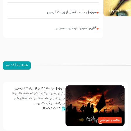
محرم 1397 – کربلایی محمدحسین پویانفر
خالفت با رسول
سوزدل جا مانده‌ای از زیارت اربعین
گالری تصویر : اربعین حسینی
همه مقالات
سوزدل جا مانده‌ای از زیارت اربعین
زائران راهی می‌شوند،کم‌ کم همه رفتنی‌ها
می‌روند و جامانده‌ها…جامانده‌ها چشم
می‌بندند.چگونه؟می‌...
۱۴ /۰۵/ ۱۴۰۵
جالب و خواندنی