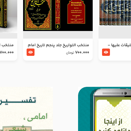
ليقات عليها –
منتخب التواریخ جلد پنجم تاریخ امام
منتخب ال
جعفر صادق و امام موسی بن جعفر
زین العا
700.000
700.000
تومان
علیهما السلام
علیهما ا