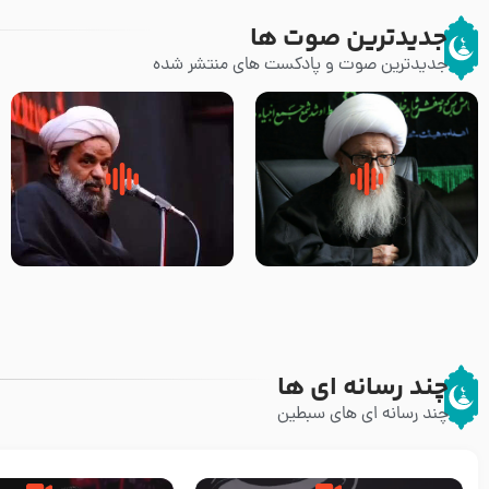
جدیدترین صوت ها
جدیدترین صوت و پادکست های منتشر شده
زوّار اربعین امام حسین (علیه
روضه جانسوز پاره های جگر امام
السلام) با این اشتیاق به زیارت
حسن مجتبی علیه السلام-حجت
بروند – آیت الله وحید خراسانی
الاسلام بندانی
چند رسانه ای ها
چند رسانه ای های سبطین