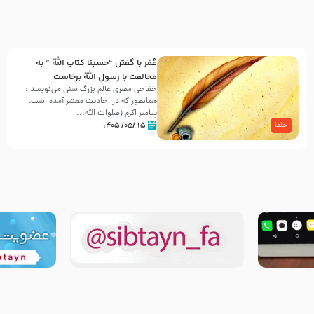
عُمَر با گفتن “حسبنا كتاب اللّه ” به
مخالفت با رسول اللّه برخاست
خفاجی مصری عالم بزرگ سنی می‌نویسد :
همانطور که در احادیث معتبر آمده است،
پیامبر اکرم (صلوات اللّه...
۱۵ /۰۵/ ۱۴۰۵
خلفا