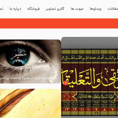
قالات
ویدئوها
صوت ها
گالری تصاویر
فروشگاه
درباره ما
تما
دند؟
گریه و عزاداری در سیره و سنت پیامبر 
سنت