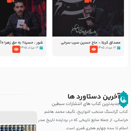
مصداق کربلا – حاج حسین سیب سرخی
شور ، حسینا! به‌ حق زهرا «أُنْظُ
عزاداری شب هفتم ماه محرّم 05
۱۲ مرداد ۱۴۰۵
۱۲ مرداد ۱۴۰۵
آخرین دستاورد ها
جدیدترین کتاب های انتشارات سبطین
کتاب گرانسنگ منتخب التواريخ، تألیف محمد هاشم
خراسانی، از جمله منابع تاریخی که در بردارنده تاریخ صدر
اسلام تا سده چهارم هجری قمری است.