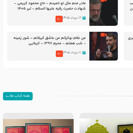
شب
مادر منم مثل تو خمیدم – حاج محمود کریمی –
شهادت حضرت رقیه علیها السلام – تیر ۱۴۰۵
هیئت رایة العباس علیه السلام
۱۲ مرداد ۱۴۰۵
ری
من غلام نوکراتم من عاشق کربلاتم – شور زمینه
– شب هفتم – محرم 1397 – کربلایی
محمدحسین پویانفر
۱۱ مرداد ۱۴۰۵
همه کتاب ها