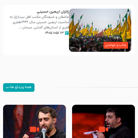
زائران اربعین حسینی
عاشقان و شیفتگان مکتب اهل بیت(ع) به
مناسبت اربعین حسینی سال ۱۴۴۲هجری
قمری از استان‌های المثنی، میسان...
۱۳ /۰۵/ ۱۴۰۵
جالب و خواندنی
همه ویدئو ها