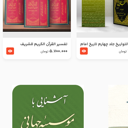
تواریخ جلد چهارم تاریخ امام
تفسير القرآن الكريم للشريف
بدین و امام محمد باقر
المرتضي قدس سرّه
5.700.000
تومان
تومان
لسلام