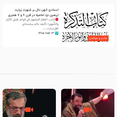
اسنادی کهن دال بر شهرت زیارت
اربعین نزد امامیه در قرن ۶ و ۷ هجری
کتاب «العَلَمُ المَشهور في فَوائِدِ فَضلِ الأيّامِ
وَالشُّهورِ» تألیف عالم برجسته‌ی
اهل‌سنّت…...
۱۳ /۰۵/ ۱۴۰۵
جالب و خواندنی