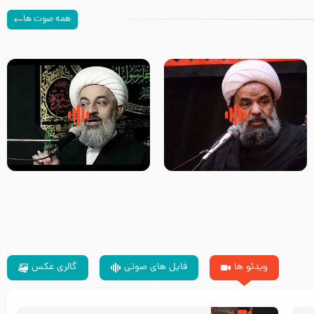
همه صوت ها
سلام جوانی که امام حسین علیه
زیارتی که اسباب رزق زیاد و عمر
السلام خودش جوابش را دادند
طولانی است حجت السلام حسین
-حجت الاسلام بندانی
یوسفی
ویدئو ها
فایل های صوتی
گالری عکس