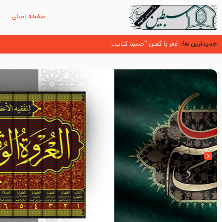
صفحه اصلی
م
جدیدترین ها:
سوزدل جا مانده‌ای از زیارت اربعین
عُمَر با گفتن “حسبنا كتاب اللّه ” به مخالفت با رسول اللّه برخاست
آیا میدانید اولین زائران مزار مطهر امام حسین (علیه السلام) چه کسانی بو