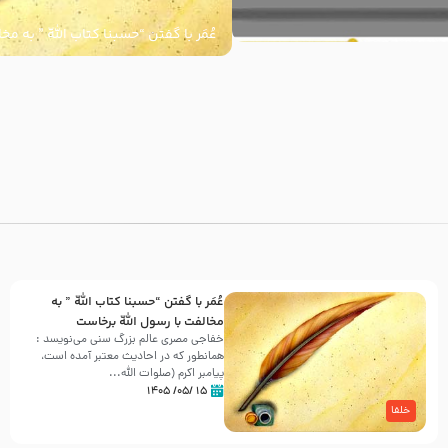
عُمَر با گفتن “حسبنا كتاب اللّه ” به م
اللّه برخاست
با
عُمَر با گفتن “حسبنا كتاب اللّه ” به
مخالفت با رسول اللّه برخاست
خفاجی مصری عالم بزرگ سنی می‌نویسد :
همانطور که در احادیث معتبر آمده است،
پیامبر اکرم (صلوات اللّه...
۱۵ /۰۵/ ۱۴۰۵
خلفا