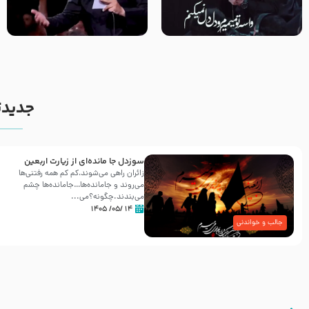
مصداق کربلا – حاج حسین سیب
شور ، حسینا! به‌ حق زهرا «أُنْظُرْ
سرخی
إِلَینا» – عزاداری شب هفتم ماه
محرّم 1405
جدیدت
سوزدل جا مانده‌ای از زیارت اربعین
زائران راهی می‌شوند،کم‌ کم همه رفتنی‌ها
می‌روند و جامانده‌ها…جامانده‌ها چشم
می‌بندند.چگونه؟می‌...
۱۴ /۰۵/ ۱۴۰۵
جالب و خواندنی