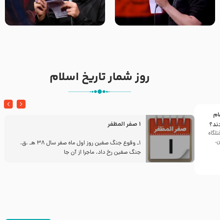
تک ، عبّاس، صاحب دل‌هاست –
من غلام نوکراتم من عاشق
حاج حنیف طاهری – عزاداری شب
کربلاتم – شور زمینه – شب هفتم
تاسوعا 1405
– محرم 1397 – کربلایی
محمدحسین پویانفر
روز شمار تاریخ اسلام
ام
1 صفر المظفر
ند؟
تلگاه
ن،
ز
1ـ وقوع جنگ صفین روز اول ماه صفر سال 38 هـ .ق.
جنگ صفین رخ داد. ماجرا از آن جا