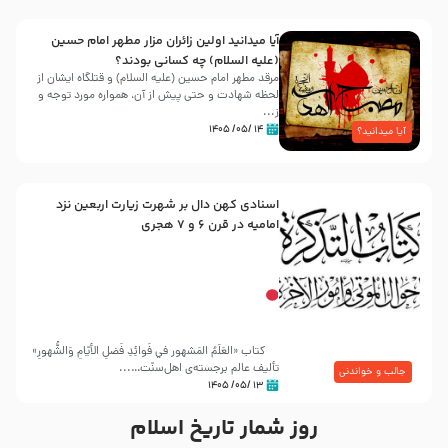
آیا میدانید اولین زائران مزار مطهر امام حسین
(علیه السلام) چه کسانی بودند؟
مرقد مطهر امام حسین (علیه السلام) و قتلگاه ایشان از
لحظه شهادت و حتی پیش از آن، همواره مورد توجه و
ز...
۱۴ /۰۵/ ۱۴۰۵
آیا میدانید؟
اسنادی کهن دال بر شهرت زیارت اربعین نزد
امامیه در قرن ۶ و ۷ هجری
کتاب «العَلَمُ المَشهور في فَوائِدِ فَضلِ الأيّامِ وَالشُّهورِ»
تألیف عالم برجسته‌ی اهل‌سنّت…...
جالب و خواندنی
۱۳ /۰۵/ ۱۴۰۵
روز شمار تاریخ اسلام