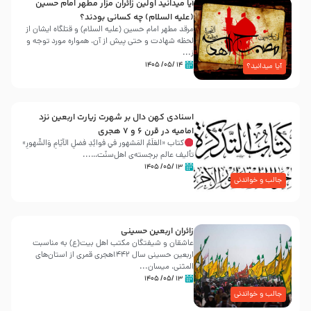
آیا میدانید اولین زائران مزار مطهر امام حسین
(علیه السلام) چه کسانی بودند؟
مرقد مطهر امام حسین (علیه السلام) و قتلگاه ایشان از
لحظه شهادت و حتی پیش از آن، همواره مورد توجه و
ز...
۱۴ /۰۵/ ۱۴۰۵
آیا میدانید؟
اسنادی کهن دال بر شهرت زیارت اربعین نزد
امامیه در قرن ۶ و ۷ هجری
کتاب «العَلَمُ المَشهور في فَوائِدِ فَضلِ الأيّامِ وَالشُّهورِ»
تألیف عالم برجسته‌ی اهل‌سنّت…...
۱۳ /۰۵/ ۱۴۰۵
جالب و خواندنی
زائران اربعین حسینی
عاشقان و شیفتگان مکتب اهل بیت(ع) به مناسبت
اربعین حسینی سال ۱۴۴۲هجری قمری از استان‌های
المثنی، میسان...
۱۳ /۰۵/ ۱۴۰۵
جالب و خواندنی