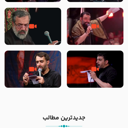
محرّم 1405
جانا جانا ابی عبدالله – کربلایی جواد
مادر منم مثل تو خمیدم – حاج
مقدم – شب هشتم محرم 1448 –
محمود کریمی – شهادت حضرت
هیئت بین الحرمین طهران
رقیه علیها السلام – تیر ۱۴۰۵
هیئت رایة العباس علیه السلام
تک ، عبّاس، صاحب دل‌هاست –
من غلام نوکراتم من عاشق کربلاتم
حاج حنیف طاهری – عزاداری شب
– شور زمینه – شب هفتم – محرم
تاسوعا 1405
1397 – کربلایی محمدحسین
پویانفر
جدیدترین مطالب