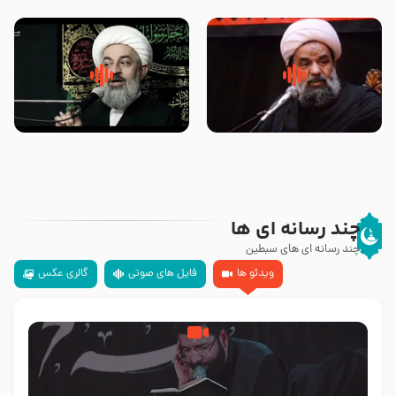
تهرانی
مرحوم حجت‌الاسلام شیخ علی
محدث زاده
سلام جوانی که امام حسین علیه
زیارتی که اسباب رزق زیاد و عمر
السلام خودش جوابش را دادند
طولانی است حجت السلام حسین
-حجت الاسلام بندانی
یوسفی
چند رسانه ای ها
چند رسانه ای های سبطین
ویدئو ها
فایل های صوتی
گالری عکس