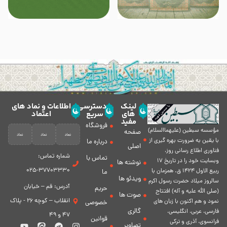
لینک
دسترسی
اطلاعات و نماد های
های
سریع
اعتماد
مفید
فروشگاه
مؤسسه سبطين (عليهماالسلام)
صفحه
با يقين به ضرورت بهره گیرى از
درباره ما
اصلی
فناورى اطلاع رسانى روز،
شماره تماس:
تماس با
وبسایت خود را در تاريخ 17
نوشته ها
37703330-025
ربيع الاول 1424 ق. همزمان با
ما
ویدئو ها
سالروز ميلاد حضرت رسول اكرم
آدرس: قم – خیابان
حریم
(صلی الله علیه و آله) افتتاح
صوت ها
انقلاب – کوچه 26 - پلاک
نمود و هم اكنون با زبان های
خصوصی
گالری
فارسی، عربى، انگلیسی،
47 و 49
قوانین
فرانسوی، آذری و ترکی
تصاویر