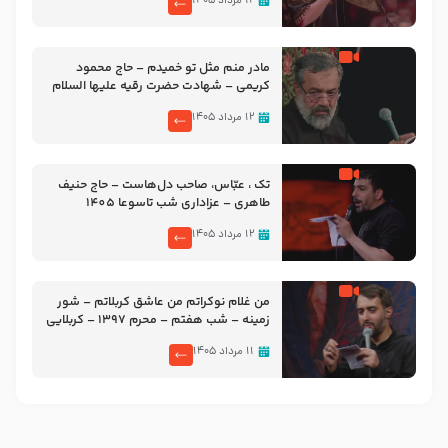
۱۲ مرداد ۱۴۰۵
مادر منم مثل تو خمیدم – حاج محمود
کریمی – شهادت حضرت رقیه علیها السلام
– تیر ۱۴۰۵ هیئت رایة العباس علیه السلام
۱۲ مرداد ۱۴۰۵
تک ، عبّاس، صاحب دل‌هاست – حاج حنیف
طاهری – عزاداری شب تاسوعا 1405
۱۲ مرداد ۱۴۰۵
من غلام نوکراتم من عاشق کربلاتم – شور
زمینه – شب هفتم – محرم 1397 – کربلایی
محمدحسین پویانفر
۱۱ مرداد ۱۴۰۵