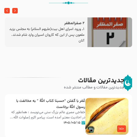
2 صفرالمظفر
1ـ ورود اسراى اهل بیت‌(علیهم السلام) به مجلس یزید
ملعون پس از این كه كاروان اسیران وارد شام شدند،
آنان
جدیدترین مقالات
جدیدترین مقالات و مطالب منتشر شده
عُمَر با گفتن “حسبنا كتاب اللّه ” به مخالفت با
رسول اللّه برخاست
خفاجی مصری عالم بزرگ سنی می‌نویسد : همانطور که
در احادیث معتبر آمده است، پیامبر اکرم (صلوات اللّه...
۱۵ /۰۵/ ۱۴۰۵
خلفا