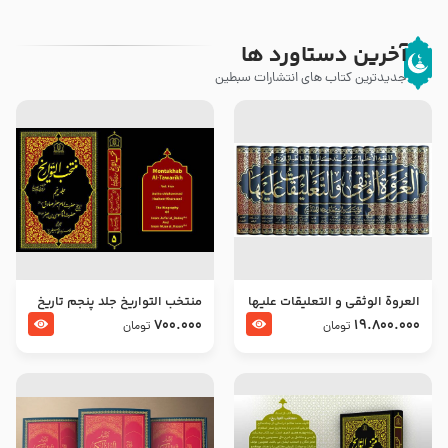
آخرین دستاورد ها
جدیدترین کتاب های انتشارات سبطین
العروة الوثقى و التعليقات عليها
منتخب التواریخ جلد پنجم تاریخ
– طرح جدید
امام جعفر صادق و امام موسی
700.000
19.800.000
تومان
تومان
بن جعفر علیهما السلام