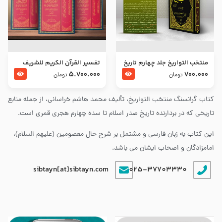
منتخب التواریخ جلد چهارم تاریخ
تفسير القرآن الكريم للشريف
امام زین العابدین و امام محمد
المرتضي قدس سرّه
5.700.000
700.000
تومان
تومان
باقر علیهما السلام
کتاب گرانسنگ منتخب التواريخ، تألیف محمد هاشم خراسانی، از جمله منابع
تاریخی که در بردارنده تاریخ صدر اسلام تا سده چهارم هجری قمری است.
این کتاب به زبان فارسی و مشتمل بر شرح حال معصومین (علیهم السلام)،
امامزادگان و اصحاب ایشان می باشد.
sibtayn[at]sibtayn.com
025-37703330