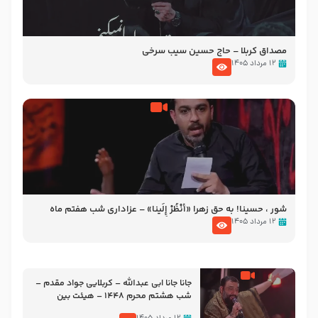
مصداق کربلا – حاج حسین سیب سرخی
۱۲ مرداد ۱۴۰۵
شور ، حسینا! به‌ حق زهرا «أُنْظُرْ إِلَینا» – عزاداری شب هفتم ماه
محرّم 1405
۱۲ مرداد ۱۴۰۵
جانا جانا ابی عبدالله – کربلایی جواد مقدم –
شب هشتم محرم 1448 – هیئت بین
الحرمین طهران