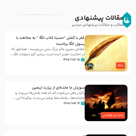
مقالات پیشنهادی
مطالب و مقالات پیشنهادی سردبیر
عُمَر با گفتن “حسبنا كتاب اللّه ” به مخالفت با
رسول اللّه برخاست
خفاجی مصری عالم بزرگ سنی می‌نویسد : همانطور که
در احادیث معتبر آمده است، پیامبر اکرم (صلوات اللّه...
۱۵ /۰۵/ ۱۴۰۵
خلفا
سوزدل جا مانده‌ای از زیارت اربعین
زائران راهی می‌شوند،کم‌ کم همه رفتنی‌ها می‌روند و
جامانده‌ها…جامانده‌ها چشم می‌بندند.چگونه؟می‌...
۱۴ /۰۵/ ۱۴۰۵
جالب و خواندنی