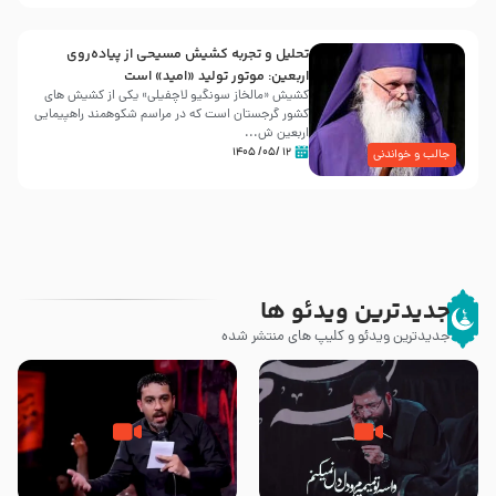
تحلیل و تجربه کشیش مسیحی از پیاده‌روی
اربعین: موتور تولید «امید» است
کشیش «مالخاز سونگیو لاچفیلی» یکی از کشیش های
کشور گرجستان است که در مراسم شکوهمند راهپیمایی
اربعین ش...
۱۲ /۰۵/ ۱۴۰۵
جالب و خواندنی
جدیدترین ویدئو ها
جدیدترین ویدئو و کلیپ های منتشر شده
مصداق کربلا – حاج حسین سیب
شور ، حسینا! به‌ حق زهرا «أُنْظُرْ
سرخی
إِلَینا» – عزاداری شب هفتم ماه