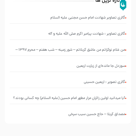
تازه ترین ها
گالری تصاویر شهادت امام حسن مجتبی علیه السلام
گالری تصاویر : شهادت پیامبر اکرم صلی الله علیه و آله
من غلام نوکراتم من عاشق کربلاتم – شور زمینه – شب هفتم – محرم 1397 –
کربلایی محمدحسین پویانفر
سوزدل جا مانده‌ای از زیارت اربعین
گالری تصویر : اربعین حسینی
آیا میدانید اولین زائران مزار مطهر امام حسین (علیه السلام) چه کسانی بودند؟
مصداق کربلا – حاج حسین سیب سرخی