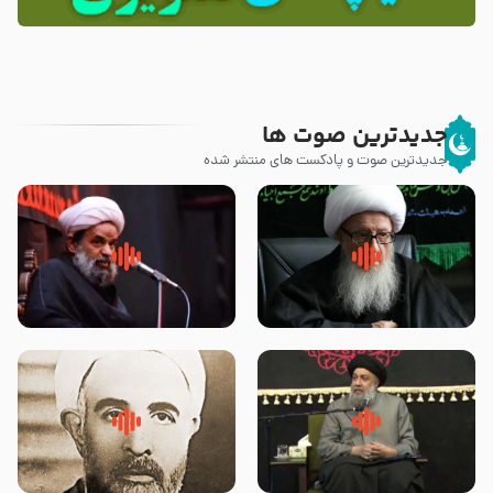
جدیدترین صوت ها
جدیدترین صوت و پادکست های منتشر شده
زوّار اربعین امام حسین (علیه
روضه جانسوز پاره های جگر امام
السلام) با این اشتیاق به زیارت
حسن مجتبی علیه السلام-حجت
بروند – آیت الله وحید خراسانی
الاسلام بندانی
لقب حضرت رقیه سلام الله علیها به
روضه‌ی مجلس یزید ملعون و
چه معناست – حجت الاسلام علوی
اسارت اهل‌بیت علیهم‌السلام –