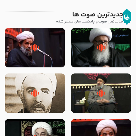
جدیدترین صوت ها
جدیدترین صوت و پادکست های منتشر شده
زوّار اربعین امام حسین (علیه
روضه جانسوز پاره های جگر امام
السلام) با این اشتیاق به زیارت
حسن مجتبی علیه السلام-حجت
بروند – آیت الله وحید خراسانی
الاسلام بندانی
لقب حضرت رقیه سلام الله علیها به
روضه‌ی مجلس یزید ملعون و
چه معناست – حجت الاسلام علوی
اسارت اهل‌بیت علیهم‌السلام –
تهرانی
مرحوم حجت‌الاسلام شیخ علی
محدث زاده