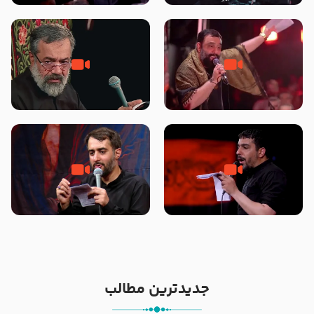
محرّم 1405
جانا جانا ابی عبدالله – کربلایی جواد
مادر منم مثل تو خمیدم – حاج
مقدم – شب هشتم محرم 1448 –
محمود کریمی – شهادت حضرت
هیئت بین الحرمین طهران
رقیه علیها السلام – تیر ۱۴۰۵
هیئت رایة العباس علیه السلام
تک ، عبّاس، صاحب دل‌هاست –
من غلام نوکراتم من عاشق کربلاتم
حاج حنیف طاهری – عزاداری شب
– شور زمینه – شب هفتم – محرم
تاسوعا 1405
1397 – کربلایی محمدحسین
پویانفر
جدیدترین مطالب