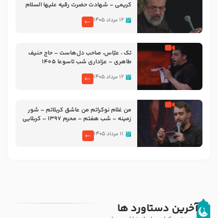
کریمی – شهادت حضرت رقیه علیها السلام
– تیر ۱۴۰۵ هیئت رایة العباس علیه السلام
۱۲ مرداد ۱۴۰۵
تک ، عبّاس، صاحب دل‌هاست – حاج حنیف
طاهری – عزاداری شب تاسوعا 1405
۱۲ مرداد ۱۴۰۵
من غلام نوکراتم من عاشق کربلاتم – شور
زمینه – شب هفتم – محرم 1397 – کربلایی
محمدحسین پویانفر
۱۱ مرداد ۱۴۰۵
آخرین دستاورد ها