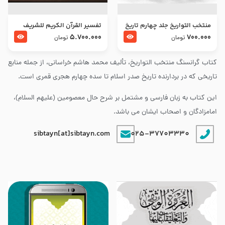
منتخب التواریخ جلد چهارم تاریخ
تفسير القرآن الكريم للشريف
امام زین العابدین و امام محمد
المرتضي قدس سرّه
5.700.000
700.000
تومان
تومان
باقر علیهما السلام
کتاب گرانسنگ منتخب التواريخ، تألیف محمد هاشم خراسانی، از جمله منابع
تاریخی که در بردارنده تاریخ صدر اسلام تا سده چهارم هجری قمری است.
این کتاب به زبان فارسی و مشتمل بر شرح حال معصومین (علیهم السلام)،
امامزادگان و اصحاب ایشان می باشد.
sibtayn[at]sibtayn.com
025-37703330