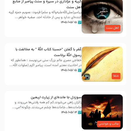
گریه و عزاداری در سیره و سنت پیامبر از منابع
اهل سنت
پیامبر(صلی‌الله‌علیه‌وآله و سلم) فرمود: عمویم حمزه گریه
کننده‌ای ندارد و پس از حادثه احد، صفیه خواهر...
۱۵ /۰۵/ ۱۴۰۵
اهل سنت
عُمَر با گفتن “حسبنا كتاب اللّه ” به مخالفت با
رسول اللّه برخاست
خفاجی مصری عالم بزرگ سنی می‌نویسد : همانطور که
در احادیث معتبر آمده است، پیامبر اکرم (صلوات اللّه...
۱۵ /۰۵/ ۱۴۰۵
خلفا
سوزدل جا مانده‌ای از زیارت اربعین
زائران راهی می‌شوند،کم‌ کم همه رفتنی‌ها می‌روند و
جامانده‌ها…جامانده‌ها چشم می‌بندند.چگونه؟می‌...
۱۴ /۰۵/ ۱۴۰۵
جالب و خواندنی