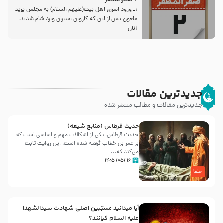
2 صفرالمظفر
1ـ ورود اسراى اهل بیت‌(علیهم السلام) به مجلس یزید
ملعون پس از این كه كاروان اسیران وارد شام شدند،
آنان
جدیدترین مقالات
جدیدترین مقالات و مطالب منتشر شده
حدیث قرطاس (منابع شیعه)
حدیث قرطاس، یکی از اشکالات مهم و اساسی است که
بر عمر بن خطاب گرفته شده است، این روایت ثابت
می‌کند که...
۱۶ /۰۵/ ۱۴۰۵
خلفا
آیا میدانید مسبّبین اصلی شهادت سیدالشهدا
علیه ‌السلام کیانند؟