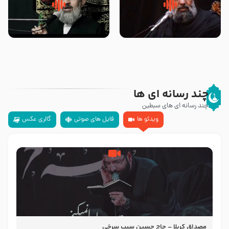
سلام جوانی که امام حسین علیه
زیارتی که اسباب رزق زیاد و عمر
السلام خودش جوابش را دادند
طولانی است حجت السلام حسین
-حجت الاسلام بندانی
یوسفی
چند رسانه ای ها
چند رسانه ای های سبطین
ویدئو ها
فایل های صوتی
گالری عکس
مصداق کربلا – حاج حسین سیب سرخی