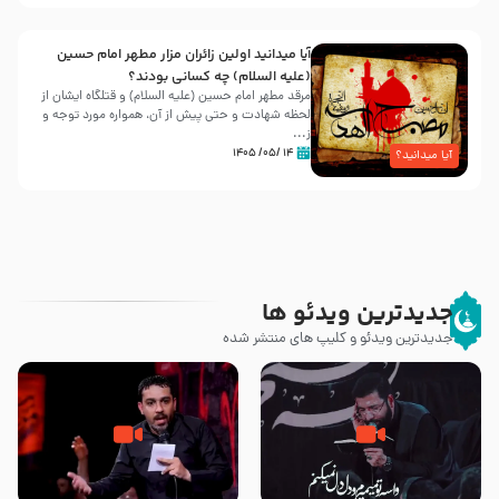
آیا میدانید اولین زائران مزار مطهر امام حسین
(علیه السلام) چه کسانی بودند؟
مرقد مطهر امام حسین (علیه السلام) و قتلگاه ایشان از
لحظه شهادت و حتی پیش از آن، همواره مورد توجه و
ز...
۱۴ /۰۵/ ۱۴۰۵
آیا میدانید؟
جدیدترین ویدئو ها
جدیدترین ویدئو و کلیپ های منتشر شده
مصداق کربلا – حاج حسین سیب
شور ، حسینا! به‌ حق زهرا «أُنْظُرْ
سرخی
إِلَینا» – عزاداری شب هفتم ماه