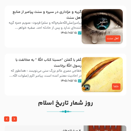
گریه و عزاداری در سیره و سنت پیامبر از منابع
اهل سنت
پیامبر(صلی‌الله‌علیه‌وآله و سلم) فرمود: عمویم حمزه گریه
کننده‌ای ندارد و پس از حادثه احد، صفیه خواهر...
۱۵ /۰۵/ ۱۴۰۵
اهل سنت
عُمَر با گفتن “حسبنا كتاب اللّه ” به مخالفت با
رسول اللّه برخاست
خفاجی مصری عالم بزرگ سنی می‌نویسد : همانطور که
در احادیث معتبر آمده است، پیامبر اکرم (صلوات اللّه...
۱۵ /۰۵/ ۱۴۰۵
خلفا
روز شمار تاریخ اسلام