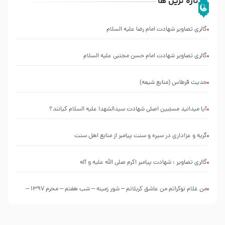
تازه ترین ها
گالری تصاویر شهادت امام رضا علیه السلام
گالری تصاویر شهادت امام حسن مجتبی علیه السلام
حدیث قرطاس (منابع شیعه)
آیا میدانید مسبّبین اصلی شهادت سیدالشهدا علیه ‌السلام کیانند؟
گریه و عزاداری در سیره و سنت پیامبر از منابع اهل سنت
گالری تصاویر : شهادت پیامبر اکرم صلی الله علیه و آله
من غلام نوکراتم من عاشق کربلاتم – شور زمینه – شب هفتم – محرم 1397 –
کربلایی محمدحسین پویانفر