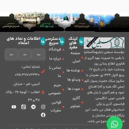
لینک
دسترسی
اطلاعات و نماد های
های
سریع
اعتماد
مفید
فروشگاه
مؤسسه سبطين (عليهماالسلام)
صفحه
با يقين به ضرورت بهره گیرى از
درباره ما
اصلی
فناورى اطلاع رسانى روز،
شماره تماس:
تماس با
وبسایت خود را در تاريخ 17
نوشته ها
37703330-025
ربيع الاول 1424 ق. همزمان با
ما
ویدئو ها
سالروز ميلاد حضرت رسول اكرم
آدرس: قم – خیابان
حریم
(صلی الله علیه و آله) افتتاح
صوت ها
انقلاب – کوچه 26 - پلاک
نمود و هم اكنون با زبان های
خصوصی
گالری
فارسی، عربى، انگلیسی،
47 و 49
قوانین
فرانسوی، آذری و ترکی
تصاویر
استانبولی فعال مى باشد. اين
مقررات
پايگاه اينترنتى مشتمل بر
قسمت هاى متنوع مى باشد.