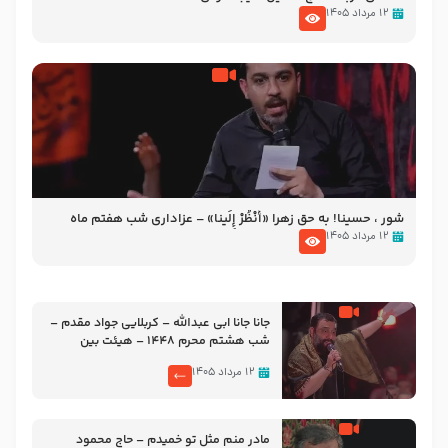
۱۲ مرداد ۱۴۰۵
شور ، حسینا! به‌ حق زهرا «أُنْظُرْ إِلَینا» – عزاداری شب هفتم ماه
محرّم 1405
۱۲ مرداد ۱۴۰۵
جانا جانا ابی عبدالله – کربلایی جواد مقدم –
شب هشتم محرم 1448 – هیئت بین
الحرمین طهران
۱۲ مرداد ۱۴۰۵
مادر منم مثل تو خمیدم – حاج محمود