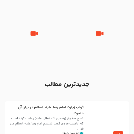
مقدم – شب هشتم محرم 1448 –
محمود کریمی – شهادت حضرت
هیئت بین الحرمین طهران
رقیه علیها السلام – تیر ۱۴۰۵
هیئت رایة العباس علیه السلام
تک ، عبّاس، صاحب دل‌هاست –
من غلام نوکراتم من عاشق کربلاتم
حاج حنیف طاهری – عزاداری شب
– شور زمینه – شب هفتم – محرم
تاسوعا 1405
1397 – کربلایی محمدحسین
پویانفر
جدیدترین مطالب
ثواب زیارت امام رضا علیه السلام در بیان آن
حضرت
شیخ صدوق (رضوان الله تعالی علیه) روایت کرده است
که اباصلت هروی گوید:شنیدم امام رضا علیه السلام می
فر...