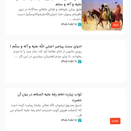
علیه و آله و سلم
طبق برخی شواهد و قرائن خلفای سه‌گانه در ترور
نافرجام رسول خدا (صلی‌الله‌علیه‌و‌آله‌وسلّم) دست
داشته‌...
۱۷ /۰۵/ ۱۴۰۵
خلفا
احیای سنت پیامبر (صلی الله علیه و آله و سلّم )
روزی مامون از امام تقاضا کرد که: نماز عید را با مردم
بخواند، تا برای مردم اطمینان بیشتری در این کار ...
۱۷ /۰۵/ ۱۴۰۵
ثواب زیارت امام رضا علیه السلام در بیان آن
حضرت
شیخ صدوق (رضوان الله تعالی علیه) روایت کرده است
که اباصلت هروی گوید:شنیدم امام رضا علیه السلام می
فر...
۱۷ /۰۵/ ۱۴۰۵
عقاید