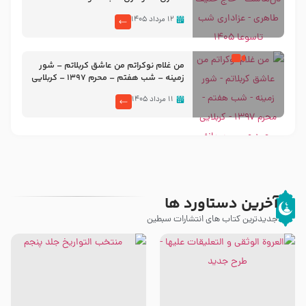
۱۲ مرداد ۱۴۰۵
من غلام نوکراتم من عاشق کربلاتم – شور
زمینه – شب هفتم – محرم 1397 – کربلایی
محمدحسین پویانفر
۱۱ مرداد ۱۴۰۵
آخرین دستاورد ها
جدیدترین کتاب های انتشارات سبطین