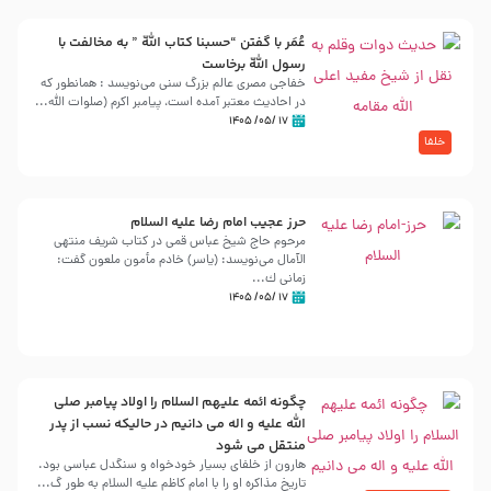
عُمَر با گفتن “حسبنا كتاب اللّه ” به مخالفت با
رسول اللّه برخاست
خفاجی مصری عالم بزرگ سنی می‌نویسد : همانطور که
در احادیث معتبر آمده است، پیامبر اکرم (صلوات اللّه...
۱۷ /۰۵/ ۱۴۰۵
خلفا
حرز عجیب امام رضا علیه السلام
مرحوم حاج شیخ عباس قمی در کتاب شریف منتهی
الآمال می‌نویسد: (ياسر) خادم مأمون ملعون گفت:
زمانى ك...
۱۷ /۰۵/ ۱۴۰۵
چگونه ائمه علیهم السلام را اولاد پیامبر صلی
الله علیه و اله می دانیم در حالیکه نسب از پدر
منتقل می شود
هارون از خلفای بسیار خودخواه و سنگدل عباسی بود.
تاریخ مذاکره او را با امام کاظم علیه السلام به طور گ...