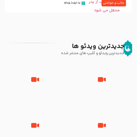
جالب و خواندنی
۱۷ /۰۵/ ۱۴۰۵
جدیدترین ویدئو ها
جدیدترین ویدئو و کلیپ های منتشر شده
مصداق کربلا – حاج حسین سیب
شور ، حسینا! به‌ حق زهرا «أُنْظُرْ
سرخی
إِلَینا» – عزاداری شب هفتم ماه
محرّم 1405
جانا جانا ابی عبدالله – کربلایی جواد
مادر منم مثل تو خمیدم – حاج