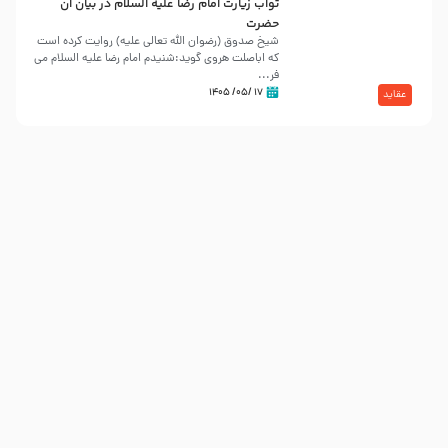
ثواب زیارت امام رضا علیه السلام در بیان آن
حضرت
شیخ صدوق (رضوان الله تعالی علیه) روایت کرده است
که اباصلت هروی گوید:شنیدم امام رضا علیه السلام می
فر...
۱۷ /۰۵/ ۱۴۰۵
عقاید