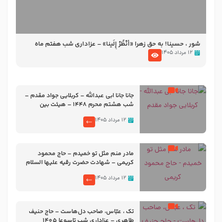
شور ، حسینا! به‌ حق زهرا «أُنْظُرْ إِلَینا» – عزاداری شب هفتم ماه
محرّم 1405
۱۲ مرداد ۱۴۰۵
جانا جانا ابی عبدالله – کربلایی جواد مقدم –
شب هشتم محرم 1448 – هیئت بین
الحرمین طهران
۱۲ مرداد ۱۴۰۵
مادر منم مثل تو خمیدم – حاج محمود
کریمی – شهادت حضرت رقیه علیها السلام
– تیر ۱۴۰۵ هیئت رایة العباس علیه السلام
۱۲ مرداد ۱۴۰۵
تک ، عبّاس، صاحب دل‌هاست – حاج حنیف
طاهری – عزاداری شب تاسوعا 1405