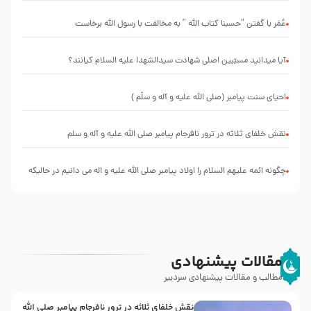
التعليقات
عليها”
عُمَر با گفتن “حسبنا كتاب اللّه ” به مخالفت با رسول اللّه برخاست
با
طرحی
بسیار
آیا میدانید مسبّبین اصلی شهادت سیدالشهدا علیه ‌السلام کیانند؟
زیبا و
شکیل
احیای سنت پیامبر (صلی الله علیه و آله و سلّم )
نقش خلفای ثلاثه در ترور نافرجام پیامبر صلی الله علیه و آله و سلم
چگونه ائمه علیهم السلام را اولاد پیامبر صلی الله علیه و اله می دانیم در حالیکه
نسب از پدر منتقل می شود
مقالات پیشنهادی
مطالب و مقالات پیشنهادی سردبیر
نقش خلفای ثلاثه در ترور نافرجام پیامبر صلی الله