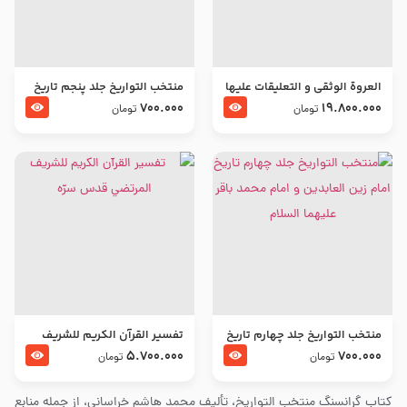
العروة الوثقى و التعليقات عليها
منتخب التواریخ جلد پنجم تاریخ
– طرح جدید
امام جعفر صادق و امام موسی
700.000
19.800.000
تومان
تومان
بن جعفر علیهما السلام
منتخب التواریخ جلد چهارم تاریخ
تفسير القرآن الكريم للشريف
امام زین العابدین و امام محمد
المرتضي قدس سرّه
5.700.000
700.000
تومان
تومان
باقر علیهما السلام
کتاب گرانسنگ منتخب التواريخ، تألیف محمد هاشم خراسانی، از جمله منابع