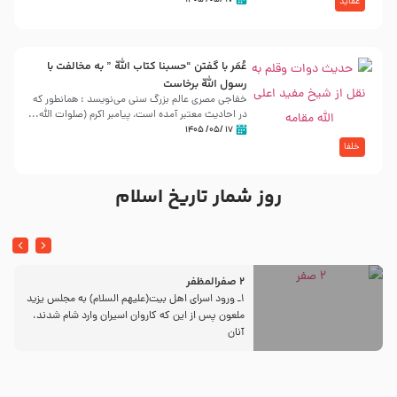
۱۷ /۰۵/ ۱۴۰۵
عقاید
عُمَر با گفتن “حسبنا كتاب اللّه ” به مخالفت با
رسول اللّه برخاست
خفاجی مصری عالم بزرگ سنی می‌نویسد : همانطور که
در احادیث معتبر آمده است، پیامبر اکرم (صلوات اللّه...
۱۷ /۰۵/ ۱۴۰۵
خلفا
روز شمار تاریخ اسلام
2 صفرالمظفر
1ـ ورود اسراى اهل بیت‌(علیهم السلام) به مجلس یزید
ملعون پس از این كه كاروان اسیران وارد شام شدند،
آنان