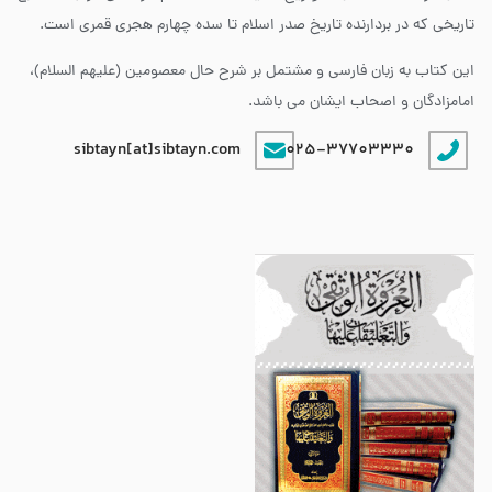
تاریخی که در بردارنده تاریخ صدر اسلام تا سده چهارم هجری قمری است.
این کتاب به زبان فارسی و مشتمل بر شرح حال معصومین (علیهم السلام)،
امامزادگان و اصحاب ایشان می باشد.
sibtayn[at]sibtayn.com
025-37703330