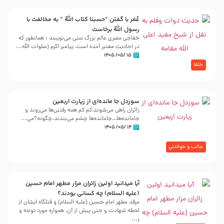
عُمَر با گفتن “حسبنا كتاب اللّه ” به مخالفت با
رسول اللّه برخاست
خفاجی مصری عالم بزرگ سنی می‌نویسد : همانطور که
در احادیث معتبر آمده است، پیامبر اکرم (صلوات اللّه...
۱۵ /۰۵/ ۱۴۰۵
خلفا
سوزدل جا مانده‌ای از زیارت اربعین
زائران راهی می‌شوند،کم‌ کم همه رفتنی‌ها می‌روند و
جامانده‌ها…جامانده‌ها چشم می‌بندند.چگونه؟می‌...
۱۴ /۰۵/ ۱۴۰۵
جالب و خواندنی
آیا میدانید اولین زائران مزار مطهر امام حسین
(علیه السلام) چه کسانی بودند؟
مرقد مطهر امام حسین (علیه السلام) و قتلگاه ایشان از
لحظه شهادت و حتی پیش از آن، همواره مورد توجه و
ز...