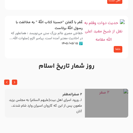
اهل سنت
عُمَر با گفتن “حسبنا كتاب اللّه ” به مخالفت با
رسول اللّه برخاست
خفاجی مصری عالم بزرگ سنی می‌نویسد : همانطور که
در احادیث معتبر آمده است، پیامبر اکرم (صلوات اللّه...
۱۵ /۰۵/ ۱۴۰۵
خلفا
روز شمار تاریخ اسلام
2 صفرالمظفر
1ـ ورود اسراى اهل بیت‌(علیهم السلام) به مجلس یزید
ملعون پس از این كه كاروان اسیران وارد شام شدند،
آنان