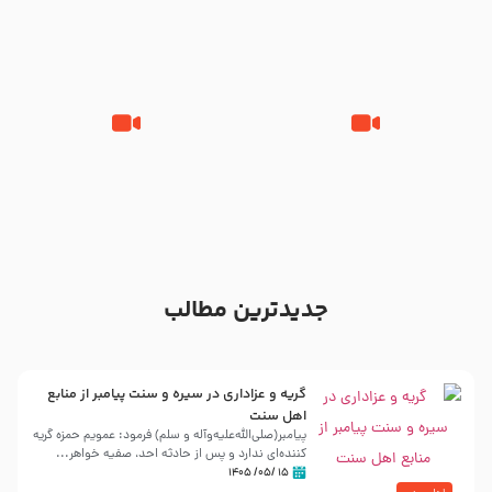
مقدم – شب هشتم محرم 1448 –
محمود کریمی – شهادت حضرت
هیئت بین الحرمین طهران
رقیه علیها السلام – تیر ۱۴۰۵
هیئت رایة العباس علیه السلام
تک ، عبّاس، صاحب دل‌هاست –
من غلام نوکراتم من عاشق کربلاتم
حاج حنیف طاهری – عزاداری شب
– شور زمینه – شب هفتم – محرم
تاسوعا 1405
1397 – کربلایی محمدحسین
پویانفر
جدیدترین مطالب
گریه و عزاداری در سیره و سنت پیامبر از منابع
اهل سنت
پیامبر(صلی‌الله‌علیه‌وآله و سلم) فرمود: عمویم حمزه گریه
کننده‌ای ندارد و پس از حادثه احد، صفیه خواهر...
۱۵ /۰۵/ ۱۴۰۵