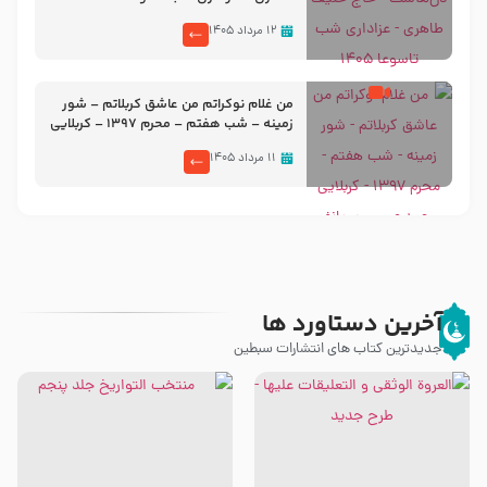
۱۲ مرداد ۱۴۰۵
من غلام نوکراتم من عاشق کربلاتم – شور
زمینه – شب هفتم – محرم 1397 – کربلایی
محمدحسین پویانفر
۱۱ مرداد ۱۴۰۵
آخرین دستاورد ها
جدیدترین کتاب های انتشارات سبطین