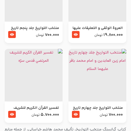
العروة الوثقى و التعليقات عليها
منتخب التواریخ جلد پنجم تاریخ
– طرح جدید
امام جعفر صادق و امام موسی
700.000
19.800.000
تومان
تومان
بن جعفر علیهما السلام
منتخب التواریخ جلد چهارم تاریخ
تفسير القرآن الكريم للشريف
امام زین العابدین و امام محمد
المرتضي قدس سرّه
5.700.000
700.000
تومان
تومان
باقر علیهما السلام
کتاب گرانسنگ منتخب التواريخ، تألیف محمد هاشم خراسانی، از جمله منابع