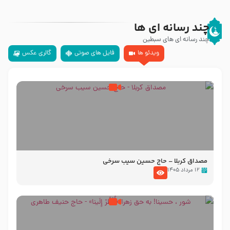
چند رسانه ای ها
چند رسانه ای های سبطین
ویدئو ها
فایل های صوتی
گالری عکس
مصداق کربلا – حاج حسین سیب سرخی
۱۲ مرداد ۱۴۰۵