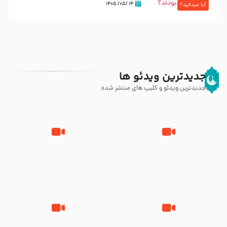
۱۴ /۰۵/ ۱۴۰۵
آیا میدانید؟
جدیدترین ویدئو ها
جدیدترین ویدئو و کلیپ های منتشر شده
مصداق کربلا – حاج حسین سیب
شور ، حسینا! به‌ حق زهرا «أُنْظُرْ
سرخی
إِلَینا» – عزاداری شب هفتم ماه
محرّم 1405
جانا جانا ابی عبدالله – کربلایی جواد
مادر منم مثل تو خمیدم – حاج