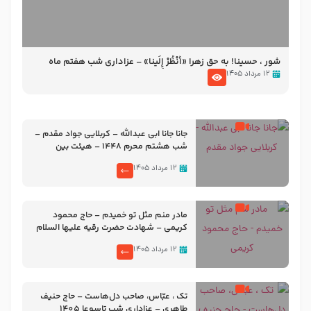
شور ، حسینا! به‌ حق زهرا «أُنْظُرْ إِلَینا» – عزاداری شب هفتم ماه
محرّم 1405
۱۲ مرداد ۱۴۰۵
جانا جانا ابی عبدالله – کربلایی جواد مقدم –
شب هشتم محرم 1448 – هیئت بین
الحرمین طهران
۱۲ مرداد ۱۴۰۵
مادر منم مثل تو خمیدم – حاج محمود
کریمی – شهادت حضرت رقیه علیها السلام
– تیر ۱۴۰۵ هیئت رایة العباس علیه السلام
۱۲ مرداد ۱۴۰۵
تک ، عبّاس، صاحب دل‌هاست – حاج حنیف
طاهری – عزاداری شب تاسوعا 1405