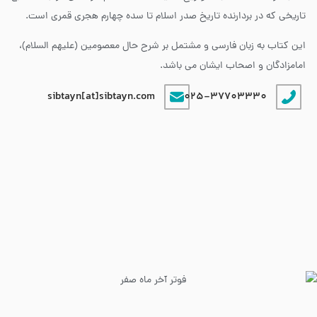
تاریخی که در بردارنده تاریخ صدر اسلام تا سده چهارم هجری قمری است.
این کتاب به زبان فارسی و مشتمل بر شرح حال معصومین (علیهم السلام)،
امامزادگان و اصحاب ایشان می باشد.
sibtayn[at]sibtayn.com
025-37703330