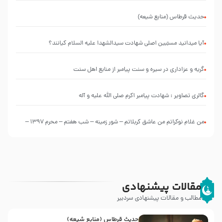
التعليقات
عليها”
حدیث قرطاس (منابع شیعه)
با
طرحی
بسیار
آیا میدانید مسبّبین اصلی شهادت سیدالشهدا علیه ‌السلام کیانند؟
زیبا و
شکیل
گریه و عزاداری در سیره و سنت پیامبر از منابع اهل سنت
گالری تصاویر : شهادت پیامبر اکرم صلی الله علیه و آله
من غلام نوکراتم من عاشق کربلاتم – شور زمینه – شب هفتم – محرم 1397 –
کربلایی محمدحسین پویانفر
مقالات پیشنهادی
مطالب و مقالات پیشنهادی سردبیر
حدیث قرطاس (منابع شیعه)